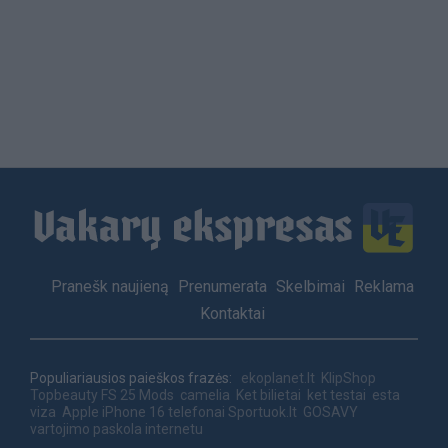
Load
More
Footer
Pranešk naujieną
Prenumerata
Skelbimai
Reklama
menu
Kontaktai
Populiariausios paieškos frazės:
ekoplanet.lt
KlipShop
Topbeauty
FS 25 Mods
camelia
Ket bilietai
ket testai
esta
viza
Apple iPhone 16 telefonai
Sportuok.lt
GOSAVY
vartojimo paskola internetu