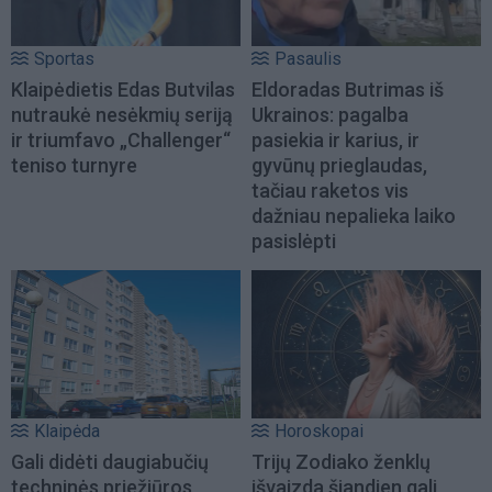
Sportas
Pasaulis
Klaipėdietis Edas Butvilas
Eldoradas Butrimas iš
nutraukė nesėkmių seriją
Ukrainos: pagalba
ir triumfavo „Challenger“
pasiekia ir karius, ir
teniso turnyre
gyvūnų prieglaudas,
tačiau raketos vis
dažniau nepalieka laiko
pasislėpti
Klaipėda
Horoskopai
Gali didėti daugiabučių
Trijų Zodiako ženklų
techninės priežiūros
išvaizda šiandien gali