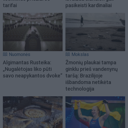
tarifai
pasikeisti kardinaliai
Nuomonės
Mokslas
Algimantas Rusteika:
Žmonių plaukai tampa
„Nugalėtojas liko pūti
ginklu prieš vandenynų
savo neapykantos dvoke“
taršą: Brazilijoje
išbandoma netikėta
technologija