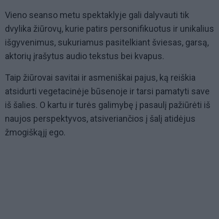
Vieno seanso metu spektaklyje gali dalyvauti tik
dvylika žiūrovų, kurie patirs personifikuotus ir unikalius
išgyvenimus, sukuriamus pasitelkiant šviesas, garsą,
aktorių įrašytus audio tekstus bei kvapus.
Taip žiūrovai savitai ir asmeniškai pajus, ką reiškia
atsidurti vegetacinėje būsenoje ir tarsi pamatyti save
iš šalies. O kartu ir turės galimybę į pasaulį pažiūrėti iš
naujos perspektyvos, atsiveriančios į šalį atidėjus
žmogiškąjį ego.