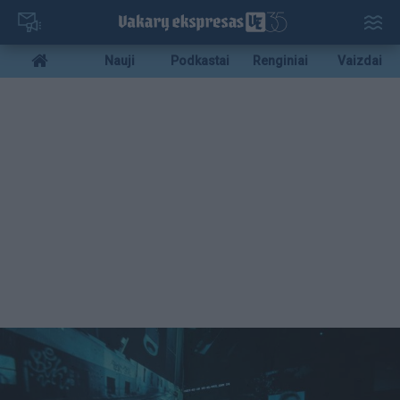
Pereiti
į
pagrindinį
Mobile
Nauji
Podkastai
Renginiai
Vaizdai
turinį
menu
bottom