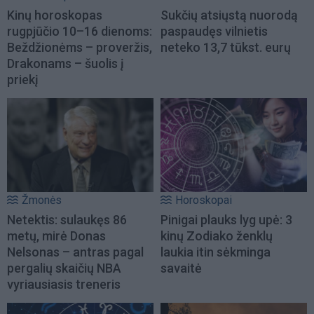
Kinų horoskopas
Sukčių atsiųstą nuorodą
rugpjūčio 10–16 dienoms:
paspaudęs vilnietis
Beždžionėms – proveržis,
neteko 13,7 tūkst. eurų
Drakonams – šuolis į
priekį
Žmonės
Horoskopai
Netektis: sulaukęs 86
Pinigai plauks lyg upė: 3
metų, mirė Donas
kinų Zodiako ženklų
Nelsonas – antras pagal
laukia itin sėkminga
pergalių skaičių NBA
savaitė
vyriausiasis treneris