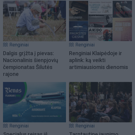
Renginiai
Renginiai
Dalgis grįžta į pievas:
Renginiai Klaipėdoje ir
Nacionalinis šienpjovių
aplink: ką veikti
čempionatas Šilutės
artimiausiomis dienomis
rajone
Renginiai
Renginiai
Specialus reisas iš
Tarptautinę jaunimo