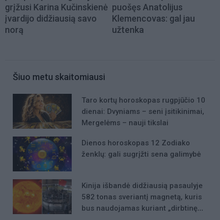
grįžusi Karina Kučinskienė
puošęs Anatolijus
įvardijo didžiausią savo
Klemencovas: gal jau
norą
užtenka
Šiuo metu skaitomiausi
Taro kortų horoskopas rugpjūčio 10
dienai: Dvyniams – seni įsitikinimai,
Mergelėms – nauji tikslai
Dienos horoskopas 12 Zodiako
ženklų: gali sugrįžti sena galimybė
Kinija išbandė didžiausią pasaulyje
582 tonas sveriantį magnetą, kuris
bus naudojamas kuriant „dirbtinę
Saulę“