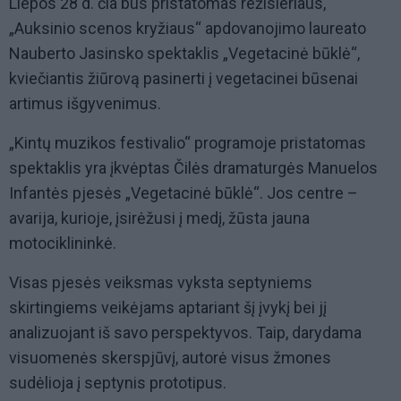
Liepos 28 d. čia bus pristatomas režisieriaus,
„Auksinio scenos kryžiaus“ apdovanojimo laureato
Nauberto Jasinsko spektaklis „Vegetacinė būklė“,
kviečiantis žiūrovą pasinerti į vegetacinei būsenai
artimus išgyvenimus.
„Kintų muzikos festivalio“ programoje pristatomas
spektaklis yra įkvėptas Čilės dramaturgės Manuelos
Infantės pjesės „Vegetacinė būklė“. Jos centre –
avarija, kurioje, įsirėžusi į medį, žūsta jauna
motociklininkė.
Visas pjesės veiksmas vyksta septyniems
skirtingiems veikėjams aptariant šį įvykį bei jį
analizuojant iš savo perspektyvos. Taip, darydama
visuomenės skerspjūvį, autorė visus žmones
sudėlioja į septynis prototipus.