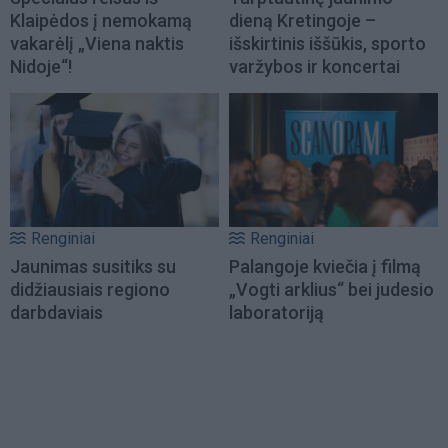
Klaipėdos į nemokamą
dieną Kretingoje –
vakarėlį „Viena naktis
išskirtinis iššūkis, sporto
Nidoje“!
varžybos ir koncertai
Renginiai
Renginiai
Jaunimas susitiks su
Palangoje kviečia į filmą
didžiausiais regiono
„Vogti arklius“ bei judesio
darbdaviais
laboratoriją