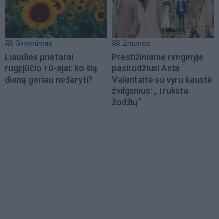
Gyvenimas
Žmonės
Liaudies prietarai
Prestižiniame renginyje
rugpjūčio 10-ajai: ko šią
pasirodžiusi Asta
dieną geriau nedaryti?
Valentaitė su vyru kaustė
žvilgsnius: „Trūksta
žodžių“