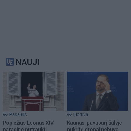
NAUJI
Pasaulis
Lietuva
Popiežius Leonas XIV
Kaunas: pavasarį šalyje
paragino nutraukti
nukritę dronai nebuvo