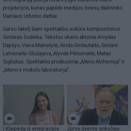
projekcijos, kurias papildo medijos šviesų dailininko
Dainiaus Urbonio darbai.
Garso takelį šiam spektakliui sukūrė kompozitorius
Gintaras Sodeika. Tekstus skaito aktoriai Arvydas
Dapšys, Vaiva Mainelytė, Airida Gintautaitė, Gintarė
Latvėnaitė-Glušajeva, Alyvdė Pikturnaitė, Matas
Sigliukas. Spektaklio prodiuseriai „Meno Alchemija“ ir
„Meno ir mokslo laboratorija“.
Į Klaipėdą iš emigracijos
Jūros šventę anksčiau