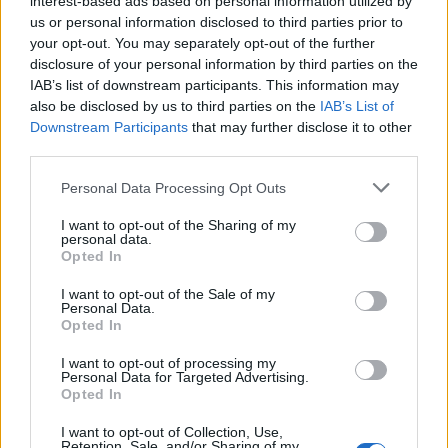
interest-based ads based on personal information utilized by
us or personal information disclosed to third parties prior to
your opt-out. You may separately opt-out of the further
disclosure of your personal information by third parties on the
IAB’s list of downstream participants. This information may
also be disclosed by us to third parties on the
IAB’s List of
Downstream Participants
that may further disclose it to other
third parties.
This site is protected by
Personal Data Processing Opt Outs
Sutinku su
taisyklėmis
reCAPTCHA and the Google
I want to opt-out of the Sharing of my
Privacy Policy
and
Terms of
personal data.
Service
apply.
Opted In
I want to opt-out of the Sale of my
Personal Data.
Opted In
I want to opt-out of processing my
Personal Data for Targeted Advertising.
Opted In
I want to opt-out of Collection, Use,
Retention, Sale, and/or Sharing of my