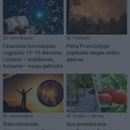
Horoskopai
Pasaulis
Finansinis horoskopas
Pietų Prancūzijoje
rugpjūčio 10–16 dienoms:
įsiplieskė naujas miško
Liūtams – stabilumas,
gaisras
Avinams – nauja galimybė
Laisvalaikis
Sodas ir daržas
Šiais mėnesiais
Kuo pomidorams