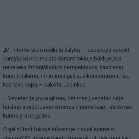
„M. Infantė siūlo radikalų dalyką – pabandyti suvokti
santykį su visuma atsiduriant tokioje būklėje, kai
nebelieka žmogiškosios perspektyvos, kasdienių
kūno troškimų ir mintimis gali susikoncentruoti į tai,
kas tave supa, – sako N. Jasinkas.
– Vegetacija yra augimas, bet mes į vegetacinėje
būklėje atsidūrusios žmones žiūrime kaip į
daržoves
,
kurios yra neįgalios.
O gal būtent tokioje būsenoje ir susiliejame su
visuma? M. Infantė bando išprovokuoti tiek mus kaip