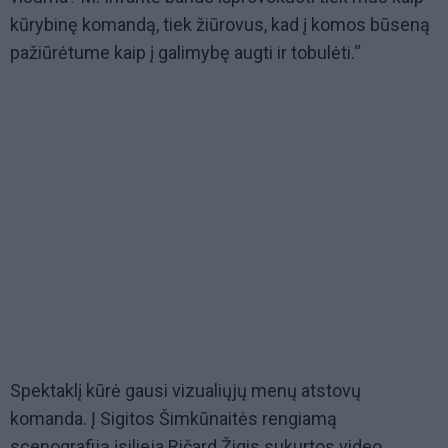
kūrybinę komandą, tiek žiūrovus, kad į komos būseną
pažiūrėtume kaip į galimybę augti ir tobulėti.“
Spektaklį kūrė gausi vizualiųjų menų atstovų
komanda. Į Sigitos Šimkūnaitės rengiamą
scenografiją įsilieja Ričard Žigis sukurtos video