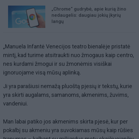
„Chrome“ gudrybė, apie kurią žino
nedaugelis: daugiau jokių įkyrių
langų
„Manuela Infantė Venecijos teatro bienalėje pristatė
mintį, kad turime atsitraukti nuo žmogaus kaip centro,
nes kurdami žmogui ir su žmonėmis visiškai
ignoruojame visą mūsų aplinką.
Ji yra parašiusi nemažą pluoštą pjesių ir tekstų, kurie
yra skirti augalams, samanoms, akmenims, žuvims,
vandeniui.
Man labai patiko jos akmenims skirta pjesė, kur per
pokalbį su akmeniu yra suvokiamas mūsų kaip rūšies
trapumas – kalbant su milijardus metų skaičiuojančiu