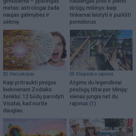
gimusiems – ypatingas
naudingas jodo ir pieno
metas: astrologai žada
išrūgų mišinys: kaip
naujas galimybes ir
tinkamai laistyti ir purkšti
sėkmę
pomidorus
Horoskopai
Klaipėdos rajonas
Kaip pritraukti pinigus
Atgims du legendiniai
kiekvienam Zodiako
pėsčiųjų tiltai per Miniją:
ženklui: 12 būdų parodyti
vienas jungia net du
Visatai, kad norite
rajonus
(1)
daugiau