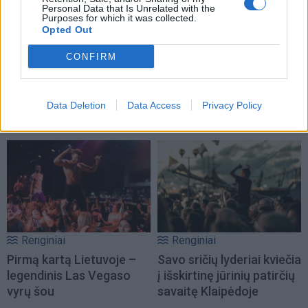
Personal Data that Is Unrelated with the
Purposes for which it was collected.
Opted Out
CONFIRM
Data Deletion
Data Access
Privacy Policy
TAIP PAT SKAITYKITE
Renginiai
Renginiai
Pirmą kartą Lietuvoje –
Savo sričių lyderiai kviečia
legendinis Las Vegaso
į išskirtinę jūrinių patirčių
vyrų šou
savaitę Klaipėdoje