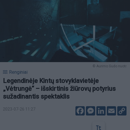
© Aurimo Gudo nuotr.
Renginiai
Legendinėje Kintų stovyklavietėje
„Vėtrungė“ – išskirtinis žiūrovų potyrius
sužadinantis spektaklis
Facebook
Messenger
LinkedIn
Email
C
2023-07-26 11:27
L