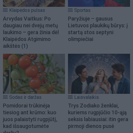
Klaipėdos pulsas
Sportas
Arvydas Vaitkus: Po
Paryžiuje – gausus
daugiau nei dvejų metų
Lietuvos plaukikų būrys: į
laukimo – gera žinia dėl
startą stos septyni
Klaipėdos Atgimimo
olimpiečiai
aikštės
(1)
Sodas ir daržas
Laisvalaikis
Pomidorai trūkinėja
Trys Zodiako ženklai,
tiesiog ant krūmo: kuo
kuriems rugpjūčio 10-ąją
juos palaistyti rugpjūtį,
seksis labiausiai: itin gera
kad išsaugotumėte
pirmoji dienos pusė
derlių?