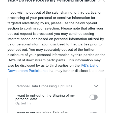
ve.lt -
Do Not Process My Personal Information
If you wish to opt-out of the sale, sharing to third parties, or
processing of your personal or sensitive information for
targeted advertising by us, please use the below opt-out
section to confirm your selection. Please note that after your
opt-out request is processed you may continue seeing
Sportas
Sportas
interest-based ads based on personal information utilized by
Lietuvos čempionų
„Neptūnas“ atsisveikino
us or personal information disclosed to third parties prior to
klaipėdiečių sveikata
su aukštaūgiu
your opt-out. You may separately opt-out of the further
rūpinsis naujas komandos
disclosure of your personal information by third parties on the
narys
IAB’s list of downstream participants. This information may
also be disclosed by us to third parties on the
IAB’s List of
Downstream Participants
that may further disclose it to other
third parties.
Personal Data Processing Opt Outs
I want to opt-out of the Sharing of my
personal data.
Opted In
I want to opt-out of the Sale of my