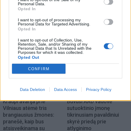
Personal Data.
Opted In
I want to opt-out of processing my
Personal Data for Targeted Advertising.
Opted In
NAUJI
I want to opt-out of Collection, Use,
Retention, Sale, and/or Sharing of my
Personal Data that Is Unrelated with the
Purposes for which it was collected.
Opted Out
CONFIRM
Data Deletion
Data Access
Privacy Policy
Kriminalai
Aktualijos
Kraupi avarija prie
Buvusi AAD vadovė
Vilniaus atėmė tris
sutuoktinio įmonę
brangiausius žmones:
tikrinusiam pavaldiniui
pranešė, kaip bus
skyrė priedą prie
atsisveikinama su
atlyginimo