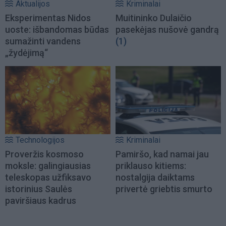
Aktualijos
Kriminalai
Eksperimentas Nidos
Muitininko Dulaičio
uoste: išbandomas būdas
pasekėjas nušovė gandrą
sumažinti vandens
(1)
„žydėjimą“
Technologijos
Kriminalai
Proveržis kosmoso
Pamiršo, kad namai jau
moksle: galingiausias
priklauso kitiems:
teleskopas užfiksavo
nostalgija daiktams
istorinius Saulės
privertė griebtis smurto
paviršiaus kadrus