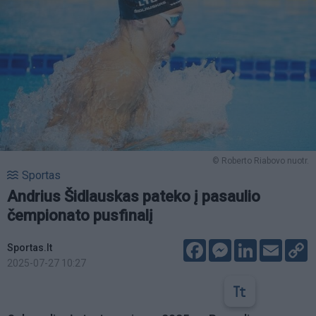
© Roberto Riabovo nuotr.
Sportas
Andrius Šidlauskas pateko į pasaulio
čempionato pusfinalį
Facebook
Messenger
LinkedIn
Email
C
Sportas.lt
L
2025-07-27 10:27