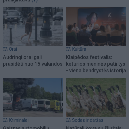
Orai
Kultūra
Audringi orai gali
Klaipėdos festivalis:
prasidėti nuo 15 valandos
keturios meninės patirtys
- viena bendrystės istorija
Kriminalai
Sodas ir daržas
Gaisras automobilių
Natūrali kova su šliužais: