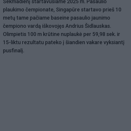
Sekmadienį startavusiame 2025 m. Pasaulio
plaukimo čempionate, Singapūre startavo prieš 10
metų tame pačiame baseine pasaulio jaunimo
čempiono vardą iškovojęs Andrius Šidlauskas.
Olimpietis 100 m krūtine nuplaukė per 59,98 sek. ir
15-liktu rezultatu pateko į šiandien vakare vyksiantį
pusfinalį.