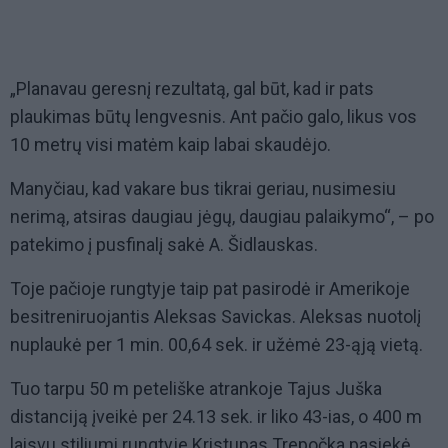
„Planavau geresnį rezultatą, gal būt, kad ir pats
plaukimas būtų lengvesnis. Ant pačio galo, likus vos
10 metrų visi matėm kaip labai skaudėjo.
Manyčiau, kad vakare bus tikrai geriau, nusimesiu
nerimą, atsiras daugiau jėgų, daugiau palaikymo“, – po
patekimo į pusfinalį sakė A. Šidlauskas.
Toje pačioje rungtyje taip pat pasirodė ir Amerikoje
besitreniruojantis Aleksas Savickas. Aleksas nuotolį
nuplaukė per 1 min. 00,64 sek. ir užėmė 23-ąją vietą.
Tuo tarpu 50 m peteliške atrankoje Tajus Juška
distanciją įveikė per 24.13 sek. ir liko 43-ias, o 400 m
laisvu stiliumi rungtyje Kristupas Trepočka pasiekė