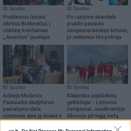
Sportas
Sportas
Problemos tęsiasi:
Po rasizmo skandalo
iškritus Butkevičiui, į
prabilo pasaulio
rinktinę kviečiamas
čempionei kenkęs lietuvis,
„Juventus“ puolėjas
jo veiksmus tirs policija
Sportas
Sportas
Aiškėja Modesto
Klaipėdos paplūdimių
Paulausko skulptūros
gelbėtojai – Lietuvos
pastatymo data:
čempionai: Juodkrantėje
nuomonę apie ją išsakė ir
iškovojo pirmąją vietą
pats olimpinis čempionas