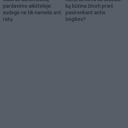
pardavimo aikštelėje:
ką būtina žinoti prieš
sudegė ne tik namelis ant
pasirenkant antis
ratų
bėgikes?
Load
More