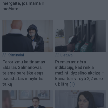
mergaite, jos mama ir
močiute
Kriminalai
Lietuva
Terorizmu kaltinamas
Premjeras: nėra
Eldaras Salmanovas
indikacijų, kad reikia
teisme pareiškė esąs
mažinti dyzelino akcizą –
pacisfistas ir mylintis
kaina turi viršyti 2,2 euro
taiką
už litrą
(1)