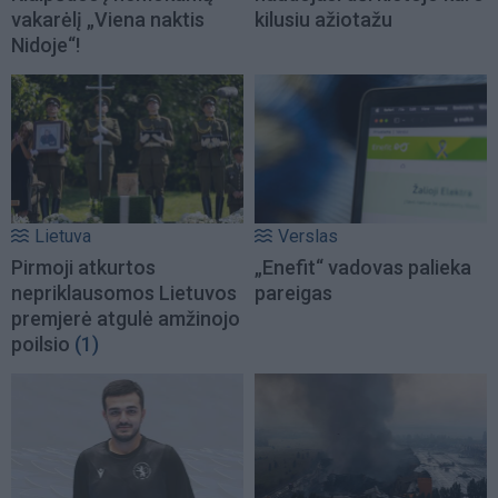
vakarėlį „Viena naktis
kilusiu ažiotažu
Nidoje“!
Lietuva
Verslas
Pirmoji atkurtos
„Enefit“ vadovas palieka
nepriklausomos Lietuvos
pareigas
premjerė atgulė amžinojo
poilsio
(1)