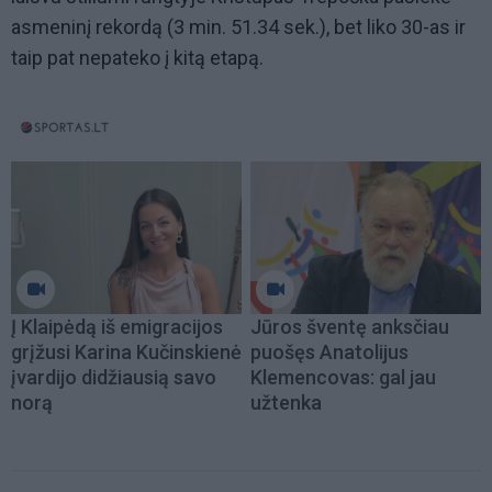
asmeninį rekordą (3 min. 51.34 sek.), bet liko 30-as ir
taip pat nepateko į kitą etapą.
Į Klaipėdą iš emigracijos
Jūros šventę anksčiau
grįžusi Karina Kučinskienė
puošęs Anatolijus
įvardijo didžiausią savo
Klemencovas: gal jau
norą
užtenka