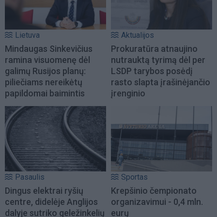
Lietuva
Aktualijos
Mindaugas Sinkevičius
Prokuratūra atnaujino
ramina visuomenę dėl
nutrauktą tyrimą dėl per
galimų Rusijos planų:
LSDP tarybos posėdį
piliečiams nereikėtų
rasto slapta įrašinėjančio
papildomai baimintis
įrenginio
Pasaulis
Sportas
Dingus elektrai ryšių
Krepšinio čempionato
centre, didelėje Anglijos
organizavimui - 0,4 mln.
dalyje sutriko geležinkelių
eurų