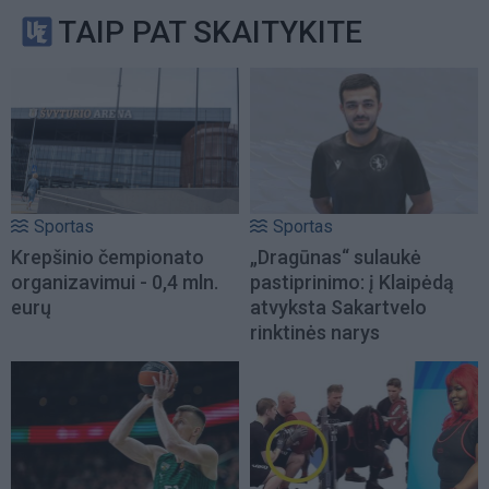
TAIP PAT SKAITYKITE
Sportas
Sportas
Krepšinio čempionato
„Dragūnas“ sulaukė
organizavimui - 0,4 mln.
pastiprinimo: į Klaipėdą
eurų
atvyksta Sakartvelo
rinktinės narys