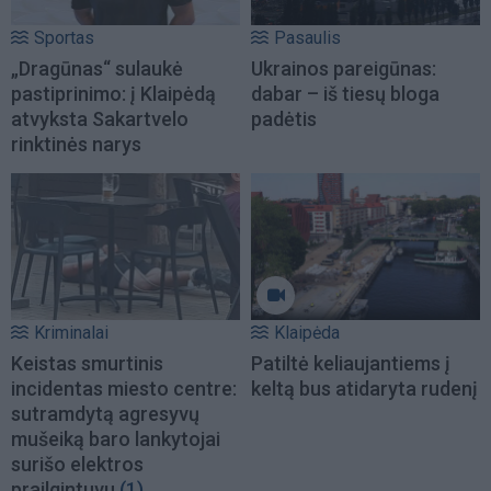
Sportas
Pasaulis
„Dragūnas“ sulaukė
Ukrainos pareigūnas:
pastiprinimo: į Klaipėdą
dabar – iš tiesų bloga
atvyksta Sakartvelo
padėtis
rinktinės narys
Kriminalai
Klaipėda
Keistas smurtinis
Patiltė keliaujantiems į
incidentas miesto centre:
keltą bus atidaryta rudenį
sutramdytą agresyvų
mušeiką baro lankytojai
surišo elektros
prailgintuvu
(1)