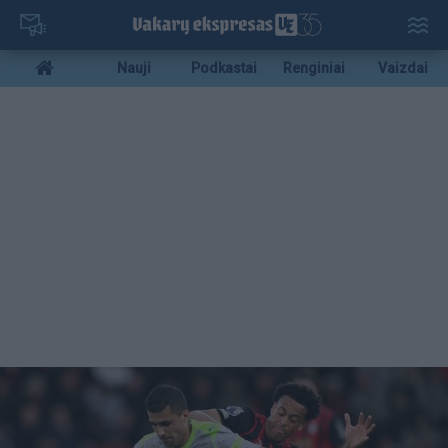
Pereiti
į
pagrindinį
Mobile
Nauji
Podkastai
Renginiai
Vaizdai
turinį
menu
bottom