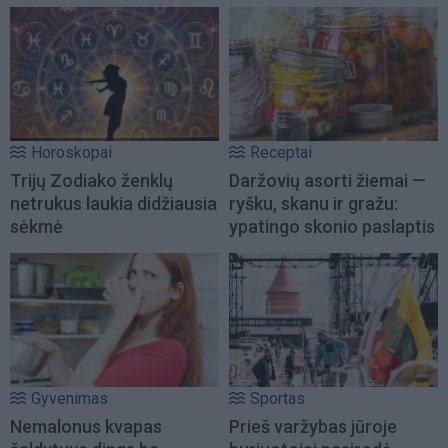
Horoskopai
Receptai
Trijų Zodiako ženklų
Daržovių asorti žiemai —
netrukus laukia didžiausia
ryšku, skanu ir gražu:
sėkmė
ypatingo skonio paslaptis
Gyvenimas
Sportas
Nemalonus kvapas
Prieš varžybas jūroje