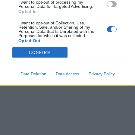
I want to opt-out of processing my
Personal Data for Targeted Advertising.
Opted In
I want to opt-out of Collection, Use,
Sportas
Sportas
Retention, Sale, and/or Sharing of my
Personal Data that Is Unrelated with the
Rimas Kurtinaitis
Į Palangą atkeliavo
Purposes for which it was collected.
Opted Out
paskelbė Lietuvos
žiemos paralimpinių
rinktinės kandidatus:
žaidynių paroda
CONFIRM
sąraše - du klaipėdiečiai
(3)
Data Deletion
Data Access
Privacy Policy