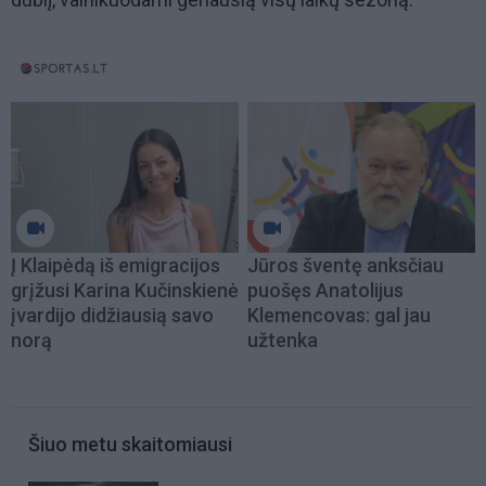
Į Klaipėdą iš emigracijos
Jūros šventę anksčiau
grįžusi Karina Kučinskienė
puošęs Anatolijus
įvardijo didžiausią savo
Klemencovas: gal jau
norą
užtenka
Šiuo metu skaitomiausi