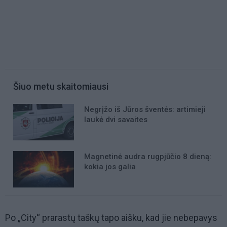
Šiuo metu skaitomiausi
Negrįžo iš Jūros šventės: artimieji
laukė dvi savaites
Magnetinė audra rugpjūčio 8 dieną:
kokia jos galia
Po „City“ prarastų taškų tapo aišku, kad jie nebepavys