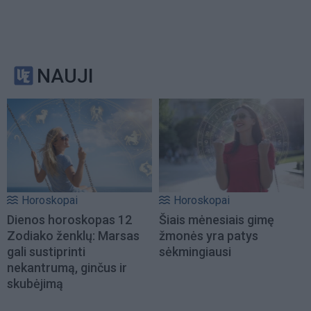
NAUJI
Horoskopai
Horoskopai
Dienos horoskopas 12
Šiais mėnesiais gimę
Zodiako ženklų: Marsas
žmonės yra patys
gali sustiprinti
sėkmingiausi
nekantrumą, ginčus ir
skubėjimą