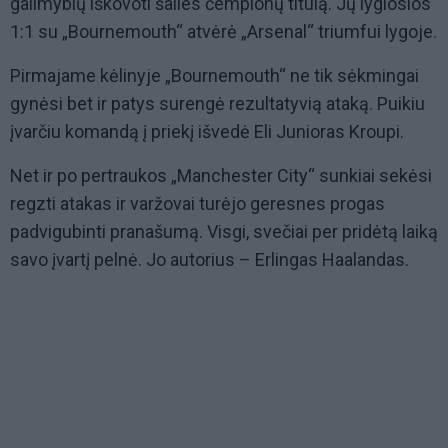
galimybių iškovoti šalies čempionų titulą. Jų lygiosios
1:1 su „Bournemouth“ atvėrė „Arsenal“ triumfui lygoje.
Pirmajame kėlinyje „Bournemouth“ ne tik sėkmingai
gynėsi bet ir patys surengė rezultatyvią ataką. Puikiu
įvarčiu komandą į priekį išvedė Eli Junioras Kroupi.
Net ir po pertraukos „Manchester City“ sunkiai sekėsi
regzti atakas ir varžovai turėjo geresnes progas
padvigubinti pranašumą. Visgi, svečiai per pridėtą laiką
savo įvartį pelnė. Jo autorius – Erlingas Haalandas.