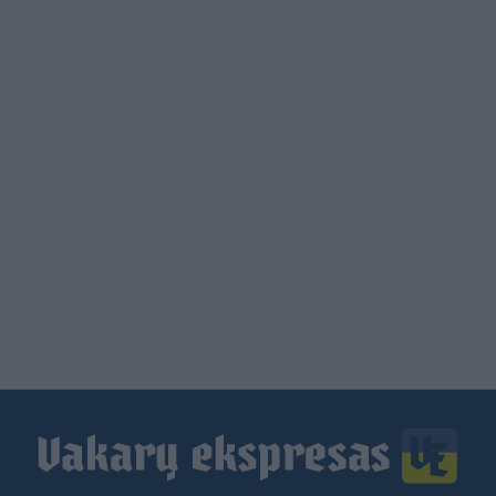
Load
More