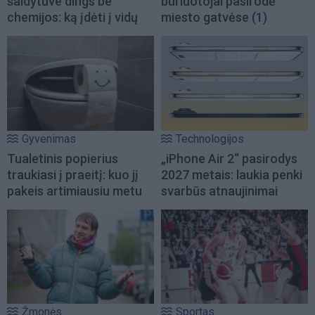
šaldytuve dings be
buriuotojai pasirodė
chemijos: ką įdėti į vidų
miesto gatvėse
(1)
Gyvenimas
Technologijos
Tualetinis popierius
„iPhone Air 2“ pasirodys
traukiasi į praeitį: kuo jį
2027 metais: laukia penki
pakeis artimiausiu metu
svarbūs atnaujinimai
Žmonės
Sportas