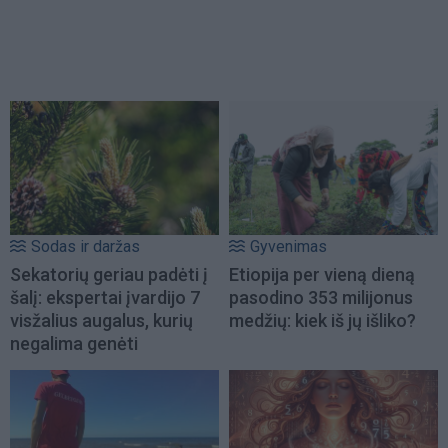
Sodas ir daržas
Gyvenimas
Sekatorių geriau padėti į
Etiopija per vieną dieną
šalį: ekspertai įvardijo 7
pasodino 353 milijonus
visžalius augalus, kurių
medžių: kiek iš jų išliko?
negalima genėti