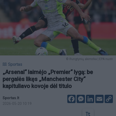
© Rungtynių akimirka | EPA nuotr.
Sportas
„Arsenal“ laimėjo „Premier“ lygą: be
pergalės likęs „Manchester City“
kapituliavo kovoje dėl titulo
Facebook
Messenger
LinkedIn
Email
C
Sportas.lt
L
2026-05-20 10:19