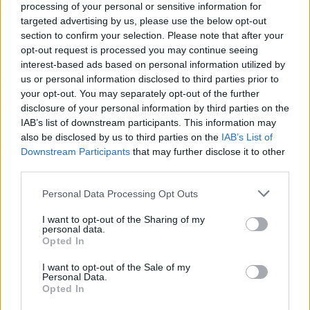
processing of your personal or sensitive information for
Jasikevičiaus vedami
Trijų setų dramą laimėjęs
targeted advertising by us, please use the below opt-out
Lietuvos vaikinai patiesė
Butvilas pateko į
section to confirm your selection. Please note that after your
serbus
„Challenger“ turnyro
opt-out request is processed you may continue seeing
interest-based ads based on personal information utilized by
pusfinalį
us or personal information disclosed to third parties prior to
your opt-out. You may separately opt-out of the further
disclosure of your personal information by third parties on the
IAB’s list of downstream participants. This information may
also be disclosed by us to third parties on the
IAB’s List of
Downstream Participants
that may further disclose it to other
third parties.
Sportas
Sportas
Personal Data Processing Opt Outs
Klaipėda savaitei taps
Savaitgalį Klaipėdoje -
Europos jūrinio buriavimo
daug sporto: veiksmas
I want to opt-out of the Sharing of my
personal data.
sostine
(1)
virs penkiose skirtingose
Opted In
miesto vietose
I want to opt-out of the Sale of my
Personal Data.
Opted In