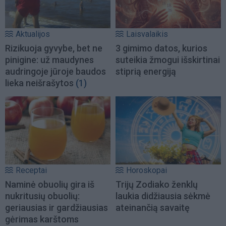
Aktualijos
Laisvalaikis
Rizikuoja gyvybe, bet ne
3 gimimo datos, kurios
pinigine: už maudynes
suteikia žmogui išskirtinai
audringoje jūroje baudos
stiprią energiją
lieka neišrašytos
(1)
Receptai
Horoskopai
Naminė obuolių gira iš
Trijų Zodiako ženklų
nukritusių obuolių:
laukia didžiausia sėkmė
geriausias ir gardžiausias
ateinančią savaitę
gėrimas karštoms