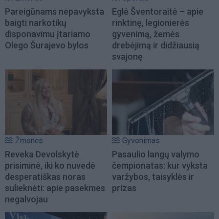
Pareigūnams nepavyksta
Eglė Šventoraitė – apie
baigti narkotikų
rinktinę, legionierės
disponavimu įtariamo
gyvenimą, žemės
Olego Šurajevo bylos
drebėjimą ir didžiausią
svajonę
Žmonės
Gyvenimas
Reveka Devolskytė
Pasaulio langų valymo
prisiminė, iki ko nuvedė
čempionatas: kur vyksta
desperatiškas noras
varžybos, taisyklės ir
sulieknėti: apie pasekmes
prizas
negalvojau