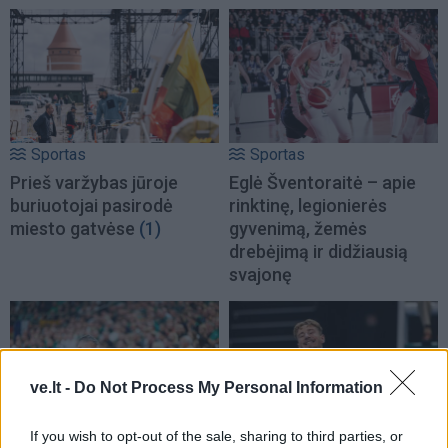
Sportas
Sportas
Prieš varžybas jūroje
Eglė Šventoraitė – apie
buriuotojai pasirodė
rinktinę, legionierės
miesto gatvėse
(1)
gyvenimą, žemės
drebėjimą ir didžiausią
svajonę
ve.lt -
Do Not Process My Personal Information
If you wish to opt-out of the sale, sharing to third parties, or
Sportas
Sportas