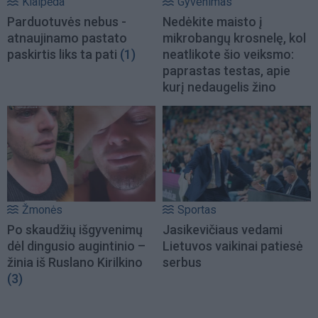
Klaipėda
Gyvenimas
Parduotuvės nebus -
Nedėkite maisto į
atnaujinamo pastato
mikrobangų krosnelę, kol
paskirtis liks ta pati
(1)
neatlikote šio veiksmo:
paprastas testas, apie
kurį nedaugelis žino
Žmonės
Sportas
Po skaudžių išgyvenimų
Jasikevičiaus vedami
dėl dingusio augintinio –
Lietuvos vaikinai patiesė
žinia iš Ruslano Kirilkino
serbus
(3)