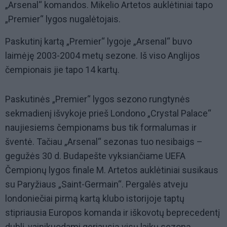
„Arsenal“ komandos. Mikelio Artetos auklėtiniai tapo
„Premier“ lygos nugalėtojais.
Paskutinį kartą „Premier“ lygoje „Arsenal“ buvo
laimėję 2003-2004 metų sezone. Iš viso Anglijos
čempionais jie tapo 14 kartų.
Paskutinės „Premier“ lygos sezono rungtynės
sekmadienį išvykoje prieš Londono „Crystal Palace“
naujiesiems čempionams bus tik formalumas ir
šventė. Tačiau „Arsenal“ sezonas tuo nesibaigs –
gegužės 30 d. Budapešte vyksiančiame UEFA
Čempionų lygos finale M. Artetos auklėtiniai susikaus
su Paryžiaus „Saint-Germain“. Pergalės atveju
londoniečiai pirmą kartą klubo istorijoje taptų
stipriausia Europos komanda ir iškovotų beprecedentį
dublį, vainikuodami geriausią visų laikų sezoną.