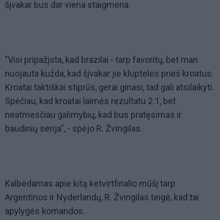
šįvakar bus dar viena staigmena.
"Visi pripažįsta, kad brazilai - tarp favoritų, bet man
nuojauta kužda, kad šįvakar jie kluptelės prieš kroatus.
Kroatai taktiškai stiprūs, gerai ginasi, tad gali atsilaikyti.
Spėčiau, kad kroatai laimės rezultatu 2:1, bet
neatmesčiau galimybių, kad bus pratęsimas ir
baudinių serija", - spėjo R. Žvingilas.
Kalbėdamas apie kitą ketvirtfinalio mūšį tarp
Argentinos ir Nyderlandų, R. Žvingilas teigė, kad tai
apylygės komandos.