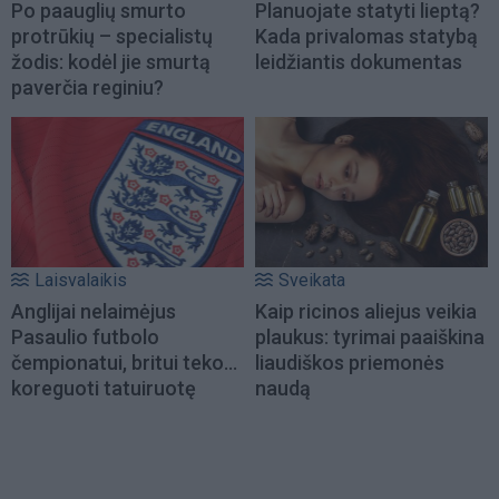
Po paauglių smurto
Planuojate statyti lieptą?
protrūkių – specialistų
Kada privalomas statybą
žodis: kodėl jie smurtą
leidžiantis dokumentas
paverčia reginiu?
Laisvalaikis
Sveikata
Anglijai nelaimėjus
Kaip ricinos aliejus veikia
Pasaulio futbolo
plaukus: tyrimai paaiškina
čempionatui, britui teko...
liaudiškos priemonės
koreguoti tatuiruotę
naudą