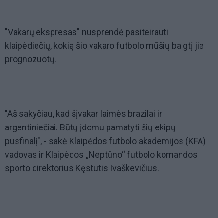
"Vakarų ekspresas" nusprendė pasiteirauti
klaipėdiečių, kokią šio vakaro futbolo mūšių baigtį jie
prognozuotų.
"Aš sakyčiau, kad šįvakar laimės brazilai ir
argentiniečiai. Būtų įdomu pamatyti šių ekipų
pusfinalį", - sakė Klaipėdos futbolo akademijos (KFA)
vadovas ir Klaipėdos „Neptūno“ futbolo komandos
sporto direktorius Kęstutis Ivaškevičius.