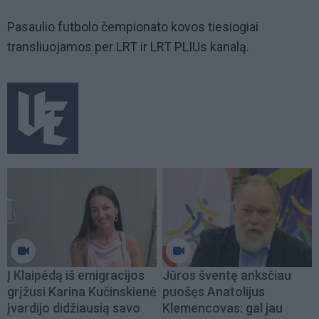
Pasaulio futbolo čempionato kovos tiesiogiai
transliuojamos per LRT ir LRT PLIUs kanalą.
Į Klaipėdą iš emigracijos
Jūros šventę anksčiau
grįžusi Karina Kučinskienė
puošęs Anatolijus
įvardijo didžiausią savo
Klemencovas: gal jau