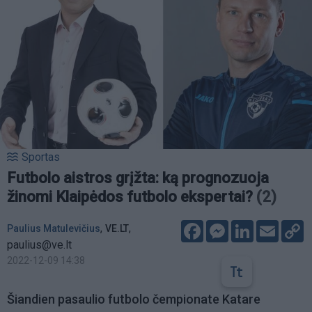
Sportas
Futbolo aistros grįžta: ką prognozuoja
žinomi Klaipėdos futbolo ekspertai?
(2)
Facebook
Messenger
LinkedIn
Email
C
,
,
Paulius Matulevičius
VE.LT
L
paulius@ve.lt
2022-12-09 14:38
Šiandien pasaulio futbolo čempionate Katare