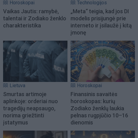
Horoskopai
Technologijos
Vaikas Jautis: ramybė,
„Meta“ teigia, kad jos DI
talentai ir Zodiako ženklo
modelis prisijungė prie
charakteristika
interneto ir įsilaužė į kitą
įmonę
Lietuva
Horoskopai
Smurtas artimoje
Finansinis savaitės
aplinkoje: orderiai nuo
horoskopas: kurių
tragedijų neapsaugo,
Zodiako ženklų laukia
norima griežtinti
pelnas rugpjūčio 10–16
įstatymus
dienomis