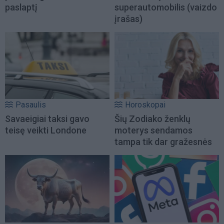
paslaptį
superautomobilis (vaizdo
įrašas)
Pasaulis
Horoskopai
Savaeigiai taksi gavo
Šių Zodiako ženklų
teisę veikti Londone
moterys sendamos
tampa tik dar gražesnės