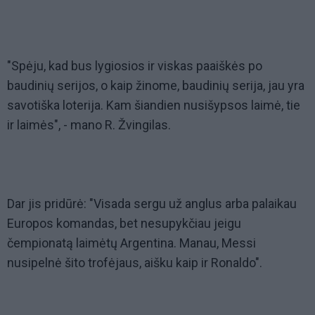
"Spėju, kad bus lygiosios ir viskas paaiškės po
baudinių serijos, o kaip žinome, baudinių serija, jau yra
savotiška loterija. Kam šiandien nusišypsos laimė, tie
ir laimės", - mano R. Žvingilas.
Dar jis pridūrė: "Visada sergu už anglus arba palaikau
Europos komandas, bet nesupykčiau jeigu
čempionatą laimėtų Argentina. Manau, Messi
nusipelnė šito trofėjaus, aišku kaip ir Ronaldo".