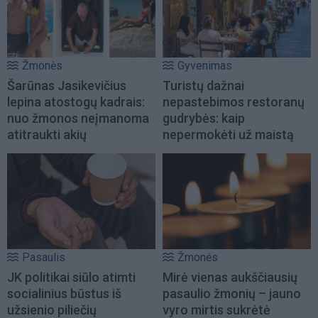
Žmonės
Gyvenimas
Šarūnas Jasikevičius
Turistų dažnai
lepina atostogų kadrais:
nepastebimos restoranų
nuo žmonos neįmanoma
gudrybės: kaip
atitraukti akių
nepermokėti už maistą
Pasaulis
Žmonės
JK politikai siūlo atimti
Mirė vienas aukščiausių
socialinius būstus iš
pasaulio žmonių – jauno
užsienio piliečių
vyro mirtis sukrėtė