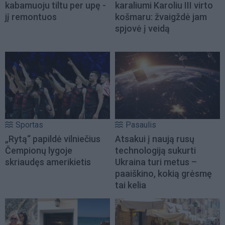
kabamuoju tiltu per upę -
karaliumi Karoliu III virto
jį remontuos
košmaru: žvaigždė jam
spjovė į veidą
Sportas
Pasaulis
„Rytą“ papildė vilniečius
Atsakui į naują rusų
Čempionų lygoje
technologiją sukurti
skriaudęs amerikietis
Ukraina turi metus –
paaiškino, kokią grėsmę
tai kelia