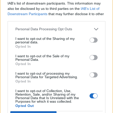
IAB’s list of downstream participants. This information may
also be disclosed by us to third parties on the
IAB’s List of
Downstream Participants
that may further disclose it to other
third parties.
Sportas
Sportas
Personal Data Processing Opt Outs
Eglė Šventoraitė – apie
Jasikevičiaus vedami
rinktinę, legionierės
Lietuvos vaikinai patiesė
I want to opt-out of the Sharing of my
personal data.
gyvenimą, žemės
serbus
(1)
Opted In
drebėjimą ir didžiausią
svajonę
I want to opt-out of the Sale of my
Personal Data.
Opted In
I want to opt-out of processing my
Personal Data for Targeted Advertising.
Opted In
I want to opt-out of Collection, Use,
Retention, Sale, and/or Sharing of my
Sportas
Sportas
Personal Data that Is Unrelated with the
Purposes for which it was collected.
Trijų setų dramą laimėjęs
Klaipėda savaitei taps
Opted Out
Butvilas pateko į
Europos jūrinio buriavimo