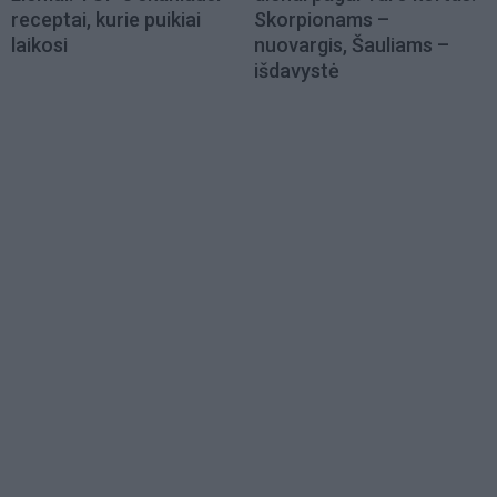
receptai, kurie puikiai
Skorpionams –
laikosi
nuovargis, Šauliams –
išdavystė
Load
More