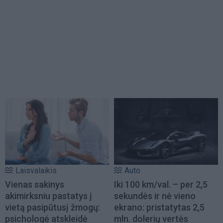
Laisvalaikis
Auto
Vienas sakinys
Iki 100 km/val. – per 2,5
akimirksniu pastatys į
sekundės ir nė vieno
vietą pasipūtusį žmogų:
ekrano: pristatytas 2,5
psichologė atskleidė
mln. dolerių vertės