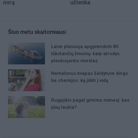
norą
užtenka
Šiuo metu skaitomiausi
Laive planuoja apgyvendinti 80
tūkstančių žmonių: kaip atrodys
plaukiojantis miestas
Nemalonus kvapas šaldytuve dings
be chemijos: ką įdėti į vidų
Rugpjūtis pagal gimimo mėnesį: kas
jūsų laukia?