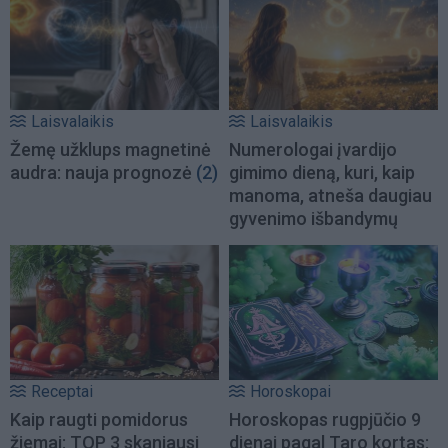
Laisvalaikis
Laisvalaikis
Žemę užklups magnetinė
Numerologai įvardijo
audra: nauja prognozė
(2)
gimimo dieną, kuri, kaip
manoma, atneša daugiau
gyvenimo išbandymų
Receptai
Horoskopai
Kaip raugti pomidorus
Horoskopas rugpjūčio 9
žiemai: TOP 3 skaniausi
dienai pagal Taro kortas: