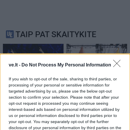
TAIP PAT SKAITYKITE
ve.lt -
Do Not Process My Personal Information
If you wish to opt-out of the sale, sharing to third parties, or
processing of your personal or sensitive information for
Sportas
Sportas
targeted advertising by us, please use the below opt-out
„Rytą“ papildė vilniečius
Prieš varžybas jūroje
section to confirm your selection. Please note that after your
Čempionų lygoje
buriuotojai pasirodė
opt-out request is processed you may continue seeing
skriaudęs amerikietis
miesto gatvėse
(2)
interest-based ads based on personal information utilized by
us or personal information disclosed to third parties prior to
your opt-out. You may separately opt-out of the further
disclosure of your personal information by third parties on the