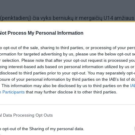
 (penktadienį) čia vyks berniukų ir mergaičių U14 amžiaus
pkričio 11 dieną (šeštadienį) į kovą stos ir U16 amžiaus g
Not Process My Personal Information
s.
to opt-out of the sale, sharing to third parties, or processing of your per
os pliažo tinklinio klubo (KBC) įrengtame smėlio aikštyne
formation for targeted advertising by us, please use the below opt-out s
r selection. Please note that after your opt-out request is processed y
aržybų pradžia - 10 val.
eing interest-based ads based on personal information utilized by us or
disclosed to third parties prior to your opt-out. You may separately opt-
talpų paplūdimio tinklinio čempionatų etapuose gali dalyva
losure of your personal information by third parties on the IAB’s list of
. This information may also be disclosed by us to third parties on the
IA
ninkai, tad šįkart planuoja jėgas išbandyti latviai ir, tikėtina
Participants
that may further disclose it to other third parties.
mos „rato“ sistema. Žaidžiami du setai iki 15-os taškų. 
l Data Processing Opt Outs
 setas, šis žaidžiamas iki 11-os taškų.
o opt-out of the Sharing of my personal data.