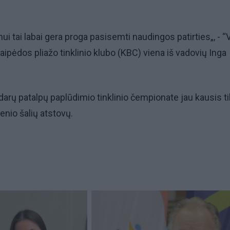
ui tai labai gera proga pasisemti naudingos patirties„, - “
aipėdos pliažo tinklinio klubo (KBC) viena iš vadovių Inga
darų patalpų paplūdimio tinklinio čempionate jau kausis ti
ienio šalių atstovų.