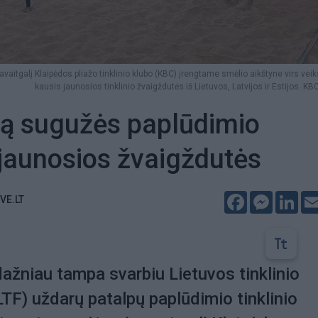
avaitgalį Klaipėdos pliažo tinklinio klubo (KBC) įrengtame smėlio aikštyne virs vei
kausis jaunosios tinklinio žvaigždutės iš Lietuvos, Latvijos ir Estijos. KBC
dą sugužės paplūdimio
o jaunosios žvaigždutės
Facebook
Messeng
Lin
VE.LT
dažniau tampa svarbiu Lietuvos tinklinio
LTF) uždarų patalpų paplūdimio tinklinio