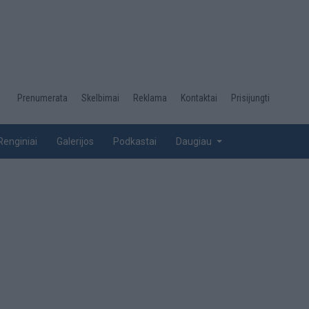
Desktop
Prenumerata
Skelbimai
Reklama
Kontaktai
Prisijungti
menu
top
Renginiai
Galerijos
Podkastai
Daugiau