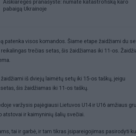
Aiškiaregės pranašystė: numatė katastrofišką karo
pabaigą Ukrainoje
pą patenka visos komandos. Šiame etape žaidžiami du seta
 reikalingas trečias setas, šis žaidžiamas iki 11-os. Žaidž
ema.
ai žaidžiami iš dviejų laimėtų setų iki 15-os taškų, jeigu
 setas, šis žaidžiamas iki 11-os taškų.
doje varžysis pajėgiausi Lietuvos U14 ir U16 amžiaus gr
o atstovai ir kaimyninių šalių svečiai.
s, tai ir garbė, ir tam tikras įsipareigojimas pasirodyti k