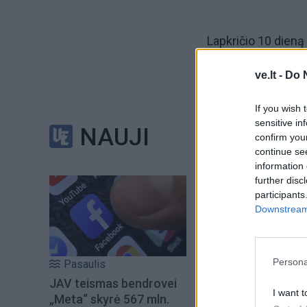
Lapkričio 10 dieną
grupės kovos, o la
ve.lt -
Do 
vaikinai ir mergino
If you wish 
Abi dienas Klaipėd
sensitive in
NAUJI
confirm you
(Šilutės pl. 48A) v
continue se
information 
Lietuvos uždarų pa
further disc
participants
užsienio šalių tinkli
Downstream 
estai.
Varžybos bus vykdo
Persona
Pasaulis
reikalingas trečias
JAV teismas bendrovei
I want t
„Meta“ skyrė 567 mln.