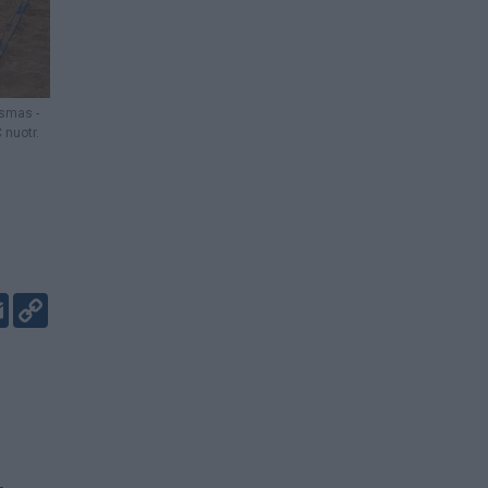
ksmas -
 nuotr.
er
kedIn
Email
Copy
Link