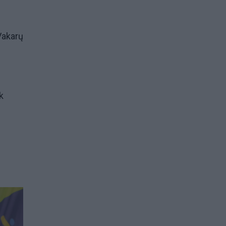
Vakarų
k