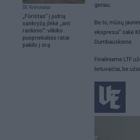
geriau.
Kriminalai
„Fūristas“ į judrią
Be to, mūsų jaunim
sankryžą įlėkė „ant
rankinio“: vilkiko
ekspresui" sakė Kl
puspriekabės ratai
Dumbauskienė.
pakilo į orą
Finaliniame LTF už
lietuvaičiai, be užs