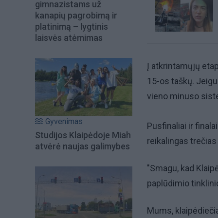
gimnazistams už
kanapių pagrobimą ir
platinimą – lygtinis
laisvės atėmimas
Į atkrintamųjų eta
15-os taškų. Jeigu
vieno minuso sist
Gyvenimas
Pusfinaliai ir final
Studijos Klaipėdoje Miah
reikalingas trečias
atvėrė naujas galimybes
"Smagu, kad Klaipė
paplūdimio tinklini
Mums, klaipėdiečiam