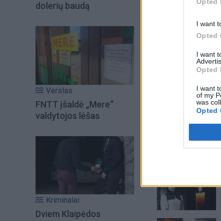
Opted 
dolerių baudą
I want t
Opted 
I want 
Advertis
Opted 
I want t
Verslas
of my P
was col
FNTT įšaldė „Mere“
Opted 
valdytojos lėšas
Šiuo metu skait
Kriminalai
Dviem Klaipėdos