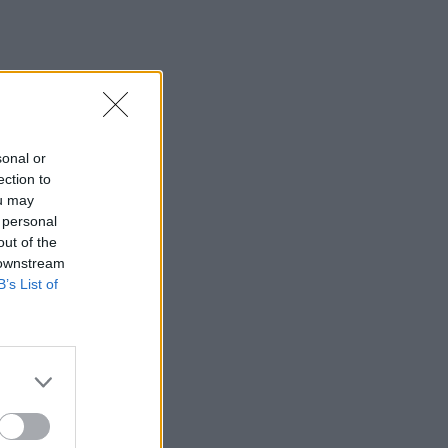
rupės
sonal or
ection to
ou may
 personal
out of the
uti ir
 downstream
B’s List of
,
Jeigu