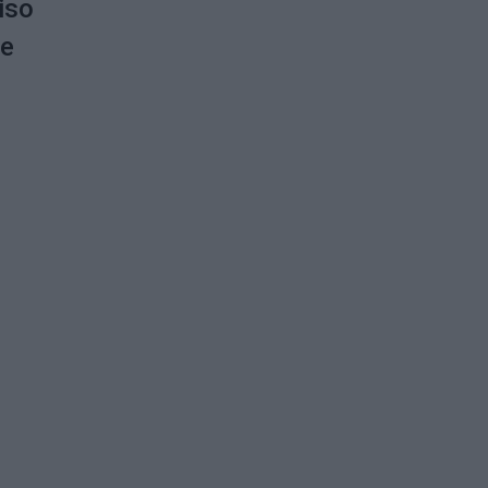
iso
me