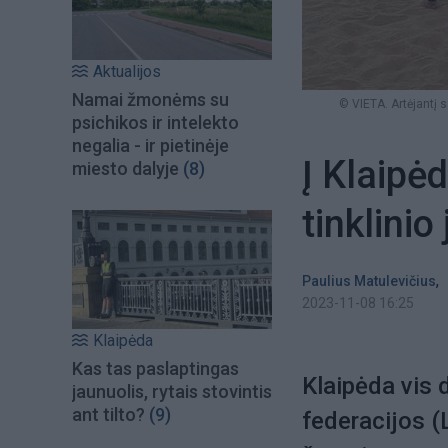
Aktualijos
Namai žmonėms su
© VIETA. Artėjantį s
psichikos ir intelekto
negalia - ir pietinėje
Į Klaipė
miesto dalyje
(8)
tinklini
,
Paulius Matulevičius
2023-11-08 16:25
Klaipėda
Kas tas paslaptingas
Klaipėda vis 
jaunuolis, rytais stovintis
ant tilto?
(9)
federacijos (