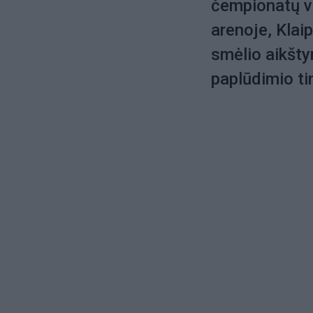
čempionatų vi
arenoje, Klai
smėlio aikšty
paplūdimio ti