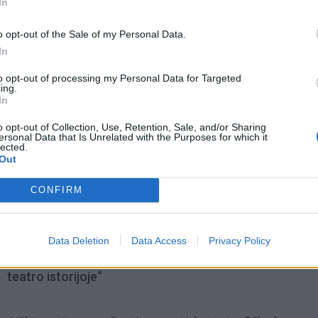
In
o opt-out of the Sale of my Personal Data.
In
to opt-out of processing my Personal Data for Targeted
ing.
In
o opt-out of Collection, Use, Retention, Sale, and/or Sharing
ersonal Data that Is Unrelated with the Purposes for which it
lected.
Out
CONFIRM
omiausi
Data Deletion
Data Access
Privacy Policy
Mirė garsi lietuvių aktorė: „Jos vaidmenys išliks Lietuv
teatro istorijoje“