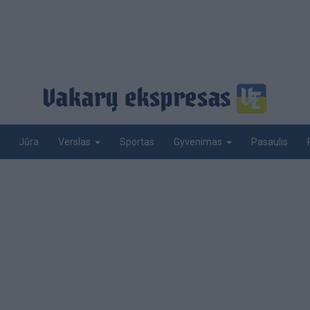
Jūra
Sportas
Pasaulis
Verslas
Gyvenimas