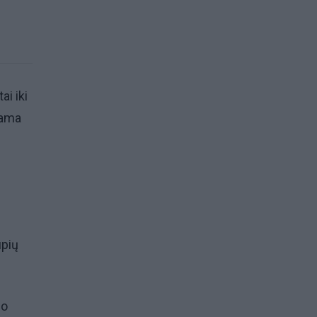
i iki
iama
upių
uo