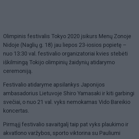
Olimpinis festivalis Tokyo 2020 įsikurs Menų Zonoje
Nidoje (Naglių g. 18) jau liepos 23-iosios popietę –
nuo 13:30 val. festivalio organizatoriai kvies stebėti
iškilmingą Tokijo olimpinių žaidynių atidarymo
ceremoniją.
Festivalio atidaryme apsilankys Japonijos
ambasadorius Lietuvoje Shiro Yamasaki ir kiti garbingi
svečiai, o nuo 21 val. vyks nemokamas Vido Bareikio
koncertas.
Pirmąjį festivalio savaitgalį taip pat vyks plaukimo ir
akvatlono varžybos, sporto viktorina su Pauliumi