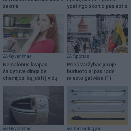
sėkmė
ypatingo skonio paslaptis
Gyvenimas
Sportas
Nemalonus kvapas
Prieš varžybas jūroje
šaldytuve dings be
buriuotojai pasirodė
chemijos: ką įdėti į vidų
miesto gatvėse
(1)
Gyvenimas
Technologijos