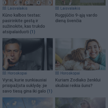
Laisvalaikis
Laisvalaikis
Kūno kalbos testas:
Rugpjūčio 9-ąją vardo
pasirinkite gestą ir
dieną švenčia
sužinokite, kas trukdo
atsipalaiduoti
(1)
Horoskopai
Horoskopai
Vyrai, kurie sunkiausiai
Kuriam Zodiako ženklui
prisipažįsta suklydę: jie
skubiai reikia šuns?
savo tiesą gina iki galo
(1)