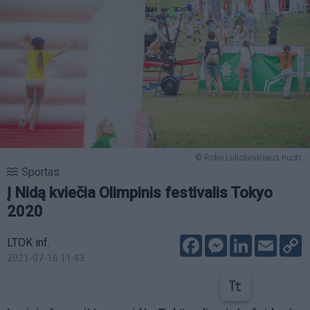
© Roko Lukoševičiaus nuotr.
Sportas
Į Nidą kviečia Olimpinis festivalis Tokyo
2020
Facebook
Messenger
LinkedIn
Email
C
LTOK inf.
L
2021-07-16 11:43