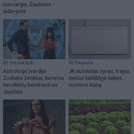
nuovargis, Šauliams –
išdavystė
Horoskopai
Pasaulis
Astrologė įvardijo
JK nuteistas vyras, trejus
Zodiako ženklus, kuriems
metus šaldiklyje laikęs...
nereikėtų bendrauti su
motinos kūną
Jaučiais