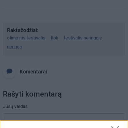
Raktažodžiai
olimpinis festivalis
ltok
festivalis neringoje
neringa
Komentarai
Rašyti komentarą
Jūsų vardas