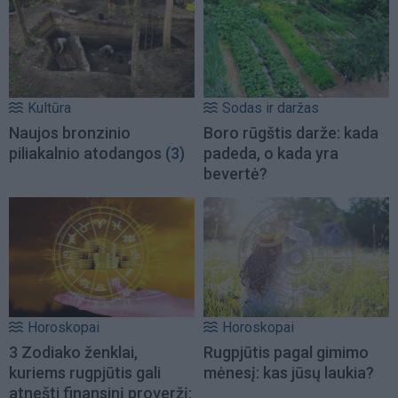
Kultūra
Sodas ir daržas
Naujos bronzinio
Boro rūgštis darže: kada
piliakalnio atodangos
(3)
padeda, o kada yra
bevertė?
Horoskopai
Horoskopai
3 Zodiako ženklai,
Rugpjūtis pagal gimimo
kuriems rugpjūtis gali
mėnesį: kas jūsų laukia?
atnešti finansinį proveržį: