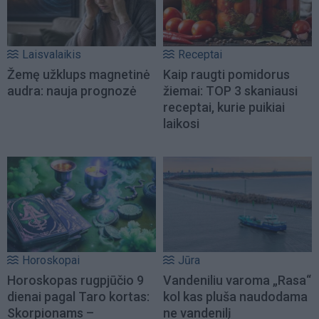
Laisvalaikis
Receptai
Žemę užklups magnetinė
Kaip raugti pomidorus
audra: nauja prognozė
žiemai: TOP 3 skaniausi
receptai, kurie puikiai
laikosi
Horoskopai
Jūra
Horoskopas rugpjūčio 9
Vandeniliu varoma „Rasa“
dienai pagal Taro kortas:
kol kas pluša naudodama
Skorpionams –
ne vandenilį