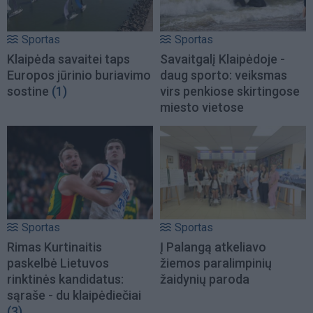
Sportas
Sportas
Klaipėda savaitei taps
Savaitgalį Klaipėdoje -
Europos jūrinio buriavimo
daug sporto: veiksmas
sostine
(1)
virs penkiose skirtingose
miesto vietose
Sportas
Sportas
Rimas Kurtinaitis
Į Palangą atkeliavo
paskelbė Lietuvos
žiemos paralimpinių
rinktinės kandidatus:
žaidynių paroda
sąraše - du klaipėdiečiai
(3)