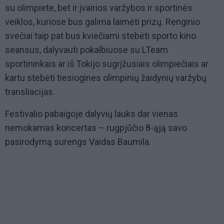
su olimpiete, bet ir įvairios varžybos ir sportinės
veiklos, kuriose bus galima laimėti prizų. Renginio
svečiai taip pat bus kviečiami stebėti sporto kino
seansus, dalyvauti pokalbiuose su LTeam
sportininkais ar iš Tokijo sugrįžusiais olimpiečiais ar
kartu stebėti tiesiogines olimpinių žaidynių varžybų
transliacijas.
Festivalio pabaigoje dalyvių lauks dar vienas
nemokamas koncertas – rugpjūčio 8-ąją savo
pasirodymą surengs Vaidas Baumila.