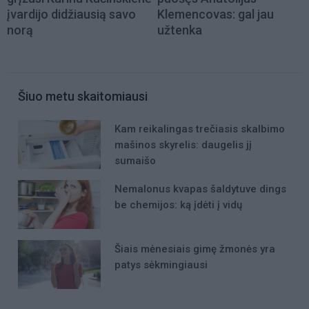
įvardijo didžiausią savo
Klemencovas: gal jau
norą
užtenka
Šiuo metu skaitomiausi
Kam reikalingas trečiasis skalbimo
mašinos skyrelis: daugelis jį
sumaišo
Nemalonus kvapas šaldytuve dings
be chemijos: ką įdėti į vidų
Šiais mėnesiais gimę žmonės yra
patys sėkmingiausi