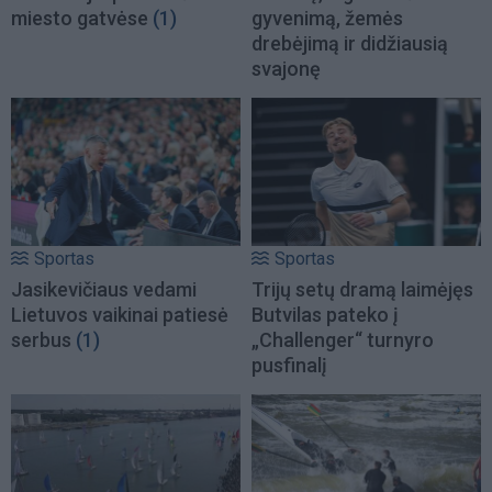
miesto gatvėse
(1)
gyvenimą, žemės
drebėjimą ir didžiausią
svajonę
Sportas
Sportas
Jasikevičiaus vedami
Trijų setų dramą laimėjęs
Lietuvos vaikinai patiesė
Butvilas pateko į
serbus
(1)
„Challenger“ turnyro
pusfinalį