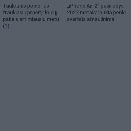
Tualetinis popierius
„iPhone Air 2“ pasirodys
traukiasi į praeitį: kuo jį
2027 metais: laukia penki
pakeis artimiausiu metu
svarbūs atnaujinimai
(1)
Load
More