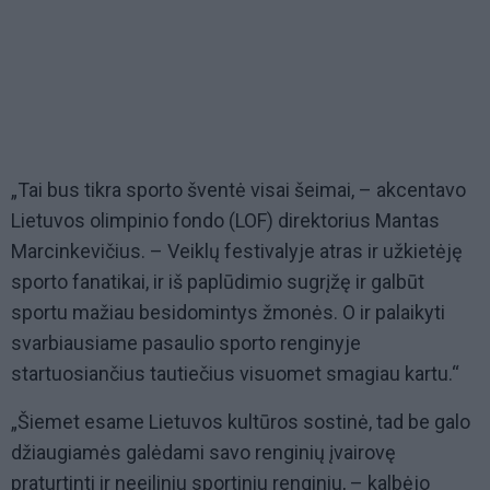
„Tai bus tikra sporto šventė visai šeimai, – akcentavo
Lietuvos olimpinio fondo (LOF) direktorius Mantas
Marcinkevičius. – Veiklų festivalyje atras ir užkietėję
sporto fanatikai, ir iš paplūdimio sugrįžę ir galbūt
sportu mažiau besidomintys žmonės. O ir palaikyti
svarbiausiame pasaulio sporto renginyje
startuosiančius tautiečius visuomet smagiau kartu.“
„Šiemet esame Lietuvos kultūros sostinė, tad be galo
džiaugiamės galėdami savo renginių įvairovę
praturtinti ir neeiliniu sportiniu renginiu, – kalbėjo