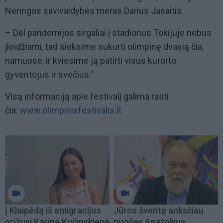
Neringos savivaldybės meras Darius Jasaitis.
– Dėl pandemijos sirgaliai į stadionus Tokijuje nebus
įleidžiami, tad sieksime sukurti olimpinę dvasią čia,
namuose, ir kviesime ją patirti visus kurorto
gyventojus ir svečius.“
Visą informaciją apie festivalį galima rasti
čia:
www.olimpinisfestivalis.lt
Į Klaipėdą iš emigracijos
Jūros šventę anksčiau
grįžusi Karina Kučinskienė
puošęs Anatolijus