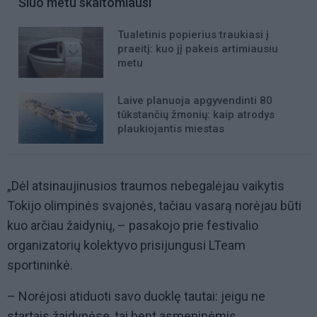
Šiuo metu skaitomiausi
Tualetinis popierius traukiasi į
praeitį: kuo jį pakeis artimiausiu
metu
Laive planuoja apgyvendinti 80
tūkstančių žmonių: kaip atrodys
plaukiojantis miestas
„Dėl atsinaujinusios traumos nebegalėjau vaikytis
Tokijo olimpinės svajonės, tačiau vasarą norėjau būti
kuo arčiau žaidynių, – pasakojo prie festivalio
organizatorių kolektyvo prisijungusi LTeam
sportininkė.
– Norėjosi atiduoti savo duoklę tautai: jeigu ne
startais žaidynėse, tai bent asmeninėmis