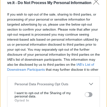
ve.lt -
Do Not Process My Personal Information
Komentaras
If you wish to opt-out of the sale, sharing to third parties, or
processing of your personal or sensitive information for
targeted advertising by us, please use the below opt-out
section to confirm your selection. Please note that after your
opt-out request is processed you may continue seeing
interest-based ads based on personal information utilized by
us or personal information disclosed to third parties prior to
your opt-out. You may separately opt-out of the further
This site is protected by
disclosure of your personal information by third parties on the
Sutinku su
taisyklėmis
reCAPTCHA and the Google
IAB’s list of downstream participants. This information may
also be disclosed by us to third parties on the
IAB’s List of
Privacy Policy
and
Terms of
Downstream Participants
that may further disclose it to other
Service
apply.
third parties.
Personal Data Processing Opt Outs
I want to opt-out of the Sharing of my
personal data.
Opted In