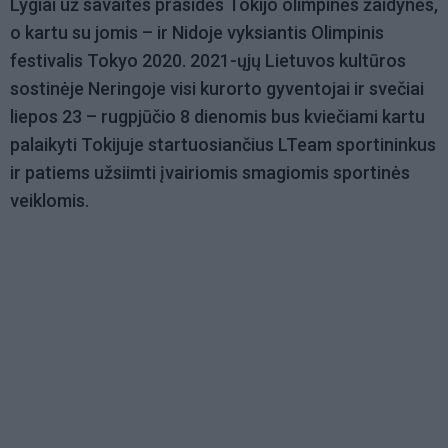
Lygiai už savaitės prasidės Tokijo olimpinės žaidynės,
o kartu su jomis – ir Nidoje vyksiantis Olimpinis
festivalis Tokyo 2020. 2021-ųjų Lietuvos kultūros
sostinėje Neringoje visi kurorto gyventojai ir svečiai
liepos 23 – rugpjūčio 8 dienomis bus kviečiami kartu
palaikyti Tokijuje startuosiančius LTeam sportininkus
ir patiems užsiimti įvairiomis smagiomis sportinės
veiklomis.