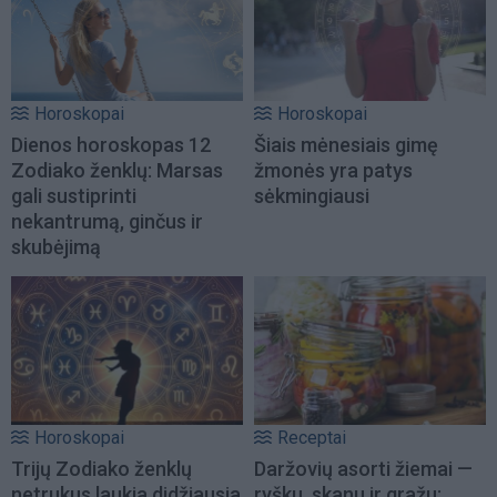
Horoskopai
Horoskopai
Dienos horoskopas 12
Šiais mėnesiais gimę
Zodiako ženklų: Marsas
žmonės yra patys
gali sustiprinti
sėkmingiausi
nekantrumą, ginčus ir
skubėjimą
Horoskopai
Receptai
Trijų Zodiako ženklų
Daržovių asorti žiemai —
netrukus laukia didžiausia
ryšku, skanu ir gražu: