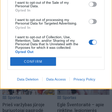
I want to opt-out of the Sale of my
Personal Data.
Opted In
I want to opt-out of processing my
Personal Data for Targeted Advertising.
Opted In
I want to opt-out of Collection, Use,
Retention, Sale, and/or Sharing of my
Personal Data that Is Unrelated with the
Purposes for which it was collected.
TAIP PAT SKAITYKITE
Opted Out
CONFIRM
Data Deletion
Data Access
Privacy Policy
Sportas
Sportas
Prieš varžybas jūroje
Eglė Šventoraitė – apie
buriuotojai pasirodė
rinktinę, legionierės