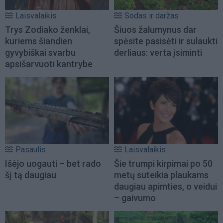
Laisvalaikis
Sodas ir daržas
Trys Zodiako ženklai,
Šiuos žalumynus dar
kuriems šiandien
spėsite pasisėti ir sulaukti
gyvybiškai svarbu
derliaus: verta įsiminti
apsišarvuoti kantrybe
Pasaulis
Laisvalaikis
Išėjo uogauti – bet rado
Šie trumpi kirpimai po 50
šį tą daugiau
metų suteikia plaukams
daugiau apimties, o veidui
– gaivumo