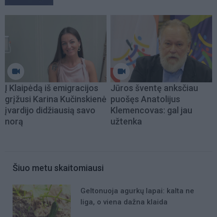
Į Klaipėdą iš emigracijos
Jūros šventę anksčiau
grįžusi Karina Kučinskienė
puošęs Anatolijus
įvardijo didžiausią savo
Klemencovas: gal jau
norą
užtenka
Šiuo metu skaitomiausi
Geltonuoja agurkų lapai: kalta ne
liga, o viena dažna klaida