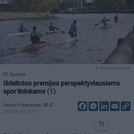
© VE.lt archyvo nuotr.
Sportas
Išdalintos premijos perspektyviausiems
sportininkams
(1)
Facebook
Messenger
LinkedIn
Email
C
,
Valdas Pryšmantas
VE.LT
L
2026-05-09 12:07