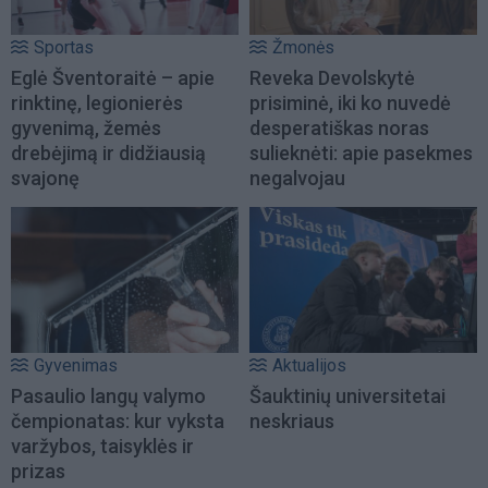
Sportas
Žmonės
Eglė Šventoraitė – apie
Reveka Devolskytė
rinktinę, legionierės
prisiminė, iki ko nuvedė
gyvenimą, žemės
desperatiškas noras
drebėjimą ir didžiausią
sulieknėti: apie pasekmes
svajonę
negalvojau
Gyvenimas
Aktualijos
Pasaulio langų valymo
Šauktinių universitetai
čempionatas: kur vyksta
neskriaus
varžybos, taisyklės ir
prizas