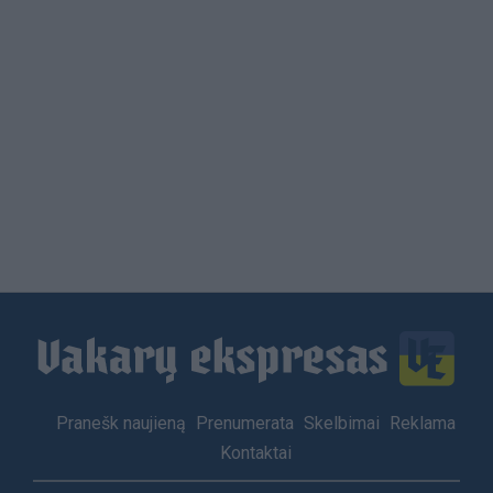
Load
More
Footer
Pranešk naujieną
Prenumerata
Skelbimai
Reklama
menu
Kontaktai