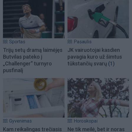
Sportas
Pasaulis
Trijų setų dramą laimėjęs
JK vairuotojai kasdien
Butvilas pateko į
pavagia kuro už šimtus
„Challenger“ turnyro
tūkstančių svarų
(1)
pusfinalį
Gyvenimas
Horoskopai
Kam reikalingas trečiasis
Ne tik meilė, bet ir noras