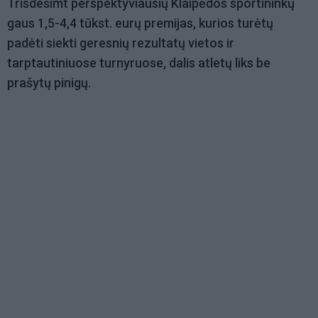
Trisdešimt perspektyviausių Klaipėdos sportininkų
gaus 1,5-4,4 tūkst. eurų premijas, kurios turėtų
padėti siekti geresnių rezultatų vietos ir
tarptautiniuose turnyruose, dalis atletų liks be
prašytų pinigų.