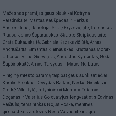
Mažesnes premijas gaus plaukikai Kotryna
Paradnikaitė, Mantas Kaušpėdas ir Herkus
Andronatijus, irkluotojai Saulė Kryževičiūtė, Domantas
Riauba, Jonas Šaparauskas, Skaistė Skripkauskaitė,
Greta Bukauskaitė, Gabrielė Kazakevičiūtė, Arnas
Andriušaitis, Eimantas Kleinauskas, Kristianas Morar-
Urbonas, Vilius Gicevičius, Augustas Kymantas, Goda
Šupšinskaitė, Arnas Tarvydas ir Matas Narbutas.
Piniginę miesto paramą taip pat gaus sunkiaatlečiai
Karolis Stonkus, Deivydas Barkus, Nedas Gineikis ir
Giedrė Vilkaitytė, imtynininkai Mustafa Erdemas
Doganas ir Valerijus Golovatyjus, lengvaatletis Edvinas
Vaičiulis, tenisininkas Nojus Poška, meninės
gimnastikos atstovės Neda Vaivadaitė ir Ugnė