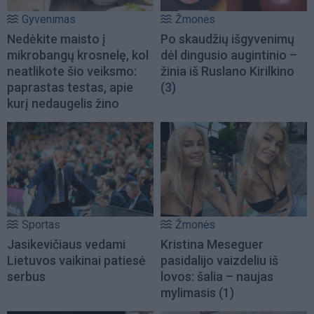
Gyvenimas
Žmonės
Nedėkite maisto į
Po skaudžių išgyvenimų
mikrobangų krosnelę, kol
dėl dingusio augintinio –
neatlikote šio veiksmo:
žinia iš Ruslano Kirilkino
paprastas testas, apie
(3)
kurį nedaugelis žino
Sportas
Žmonės
Jasikevičiaus vedami
Kristina Meseguer
Lietuvos vaikinai patiesė
pasidalijo vaizdeliu iš
serbus
lovos: šalia – naujas
mylimasis
(1)