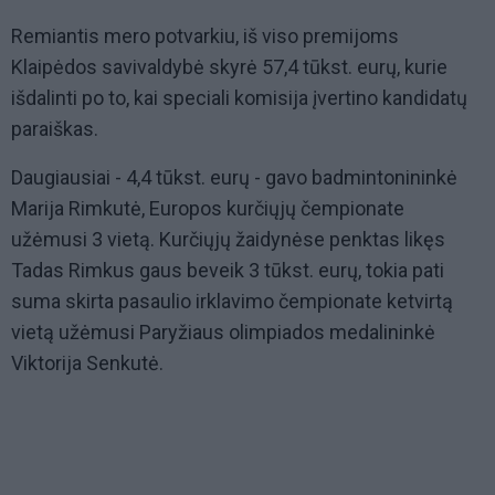
Remiantis mero potvarkiu, iš viso premijoms
Klaipėdos savivaldybė skyrė 57,4 tūkst. eurų, kurie
išdalinti po to, kai speciali komisija įvertino kandidatų
paraiškas.
Daugiausiai - 4,4 tūkst. eurų - gavo badmintonininkė
Marija Rimkutė, Europos kurčiųjų čempionate
užėmusi 3 vietą. Kurčiųjų žaidynėse penktas likęs
Tadas Rimkus gaus beveik 3 tūkst. eurų, tokia pati
suma skirta pasaulio irklavimo čempionate ketvirtą
vietą užėmusi Paryžiaus olimpiados medalininkė
Viktorija Senkutė.