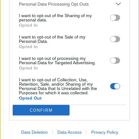
„Challenger“ turnyro
sostine
Personal Data Processing Opt Outs
pusfinalį
I want to opt-out of the Sharing of my
personal data.
Opted In
I want to opt-out of the Sale of my
Personal Data.
Opted In
I want to opt-out of processing my
Personal Data for Targeted Advertising.
Sportas
Sportas
Opted In
Savaitgalį Klaipėdoje -
Rimas Kurtinaitis
daug sporto: veiksmas
paskelbė Lietuvos
I want to opt-out of Collection, Use,
Retention, Sale, and/or Sharing of my
virs penkiose skirtingose
rinktinės kandidatus:
Personal Data that Is Unrelated with the
Purposes for which it was collected.
miesto vietose
sąraše - du klaipėdiečiai
Opted Out
(3)
CONFIRM
Data Deletion
Data Access
Privacy Policy