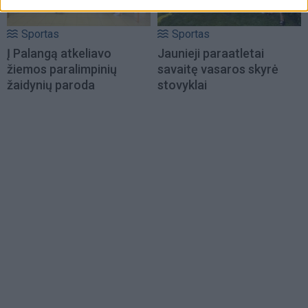
Sportas
Sportas
Į Palangą atkeliavo
Jaunieji paraatletai
žiemos paralimpinių
savaitę vasaros skyrė
žaidynių paroda
stovyklai