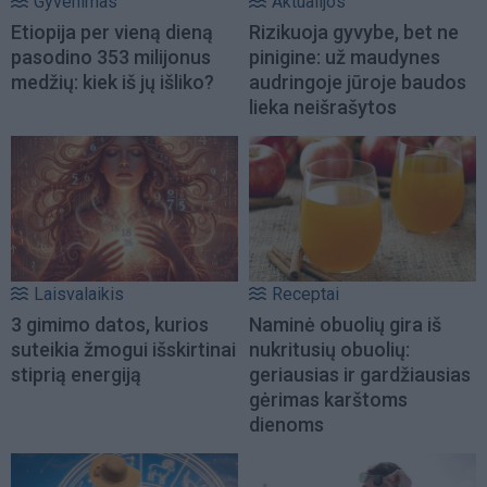
Gyvenimas
Aktualijos
Etiopija per vieną dieną
Rizikuoja gyvybe, bet ne
pasodino 353 milijonus
pinigine: už maudynes
medžių: kiek iš jų išliko?
audringoje jūroje baudos
lieka neišrašytos
Laisvalaikis
Receptai
3 gimimo datos, kurios
Naminė obuolių gira iš
suteikia žmogui išskirtinai
nukritusių obuolių:
stiprią energiją
geriausias ir gardžiausias
gėrimas karštoms
dienoms