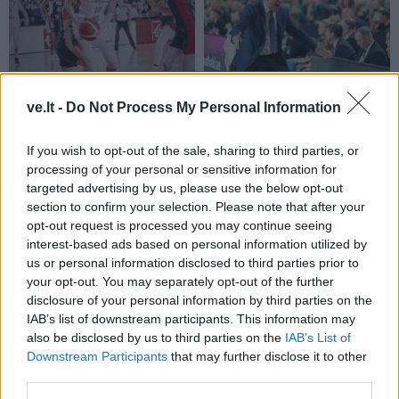
Sportas
Sportas
Eglė Šventoraitė – apie
Jasikevičiaus vedami
ve.lt -
Do Not Process My Personal Information
rinktinę, legionierės
Lietuvos vaikinai patiesė
gyvenimą, žemės
serbus
If you wish to opt-out of the sale, sharing to third parties, or
drebėjimą ir didžiausią
processing of your personal or sensitive information for
svajonę
targeted advertising by us, please use the below opt-out
section to confirm your selection. Please note that after your
opt-out request is processed you may continue seeing
interest-based ads based on personal information utilized by
us or personal information disclosed to third parties prior to
your opt-out. You may separately opt-out of the further
disclosure of your personal information by third parties on the
IAB’s list of downstream participants. This information may
also be disclosed by us to third parties on the
IAB’s List of
Sportas
Sportas
Downstream Participants
that may further disclose it to other
Trijų setų dramą laimėjęs
Klaipėda savaitei taps
third parties.
Butvilas pateko į
Europos jūrinio buriavimo