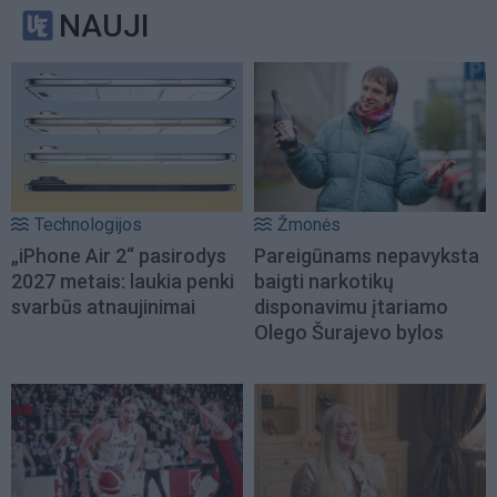
NAUJI
Technologijos
Žmonės
„iPhone Air 2“ pasirodys
Pareigūnams nepavyksta
2027 metais: laukia penki
baigti narkotikų
svarbūs atnaujinimai
disponavimu įtariamo
Olego Šurajevo bylos