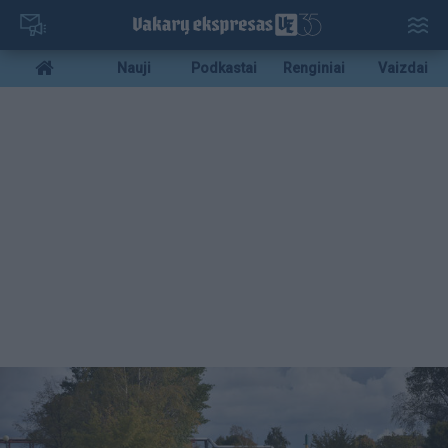
Pereiti
į
pagrindinį
Mobile
Nauji
Podkastai
Renginiai
Vaizdai
turinį
menu
bottom