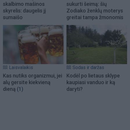
skalbimo mašinos
sukurti šeimą: šių
skyrelis: daugelis jį
Zodiako ženklų moterys
sumaišo
greitai tampa žmonomis
Laisvalaikis
Sodas ir daržas
Kas nutiks organizmui, jei
Kodėl po lietaus sklype
alų gersite kiekvieną
kaupiasi vanduo ir ką
dieną
(1)
daryti?