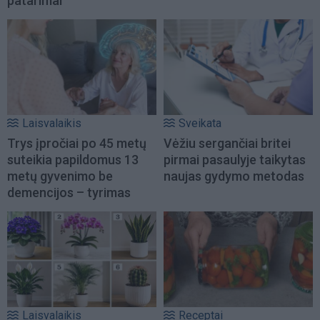
patarimai
Laisvalaikis
Sveikata
Trys įpročiai po 45 metų
Vėžiu sergančiai britei
suteikia papildomus 13
pirmai pasaulyje taikytas
metų gyvenimo be
naujas gydymo metodas
demencijos – tyrimas
Laisvalaikis
Receptai