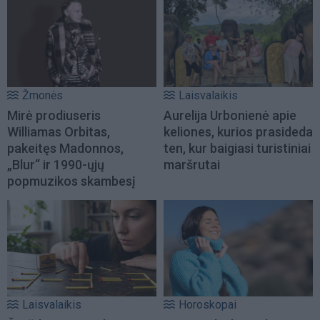
Žmonės
Laisvalaikis
Mirė prodiuseris
Aurelija Urbonienė apie
Williamas Orbitas,
keliones, kurios prasideda
pakeitęs Madonnos,
ten, kur baigiasi turistiniai
„Blur“ ir 1990-ųjų
maršrutai
popmuzikos skambesį
Laisvalaikis
Horoskopai