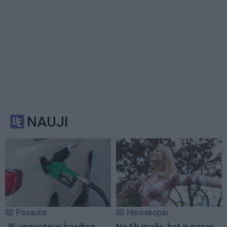
NAUJI
Pasaulis
Horoskopai
JK vairuotojai kasdien
Ne tik meilė, bet ir noras