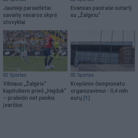
Jaunieji paraatletai
Evansas pasirašė sutartį
savaitę vasaros skyrė
su „Žalgiriu“
stovyklai
Sportas
Sportas
Vilniaus „Žalgiris“
Krepšinio čempionato
kapituliavo prieš „Hajduk“
organizavimui - 0,4 mln.
– praleido net penkis
eurų
(1)
įvarčius