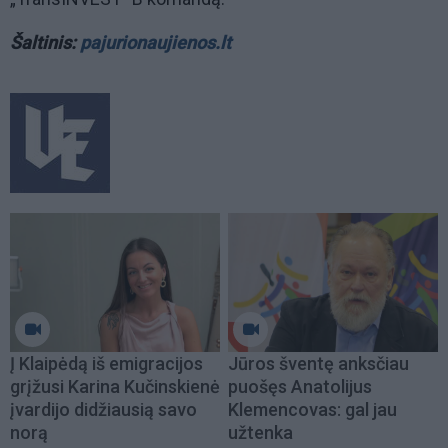
Šaltinis:
pajurionaujienos.lt
Į Klaipėdą iš emigracijos
Jūros šventę anksčiau
grįžusi Karina Kučinskienė
puošęs Anatolijus
įvardijo didžiausią savo
Klemencovas: gal jau
norą
užtenka