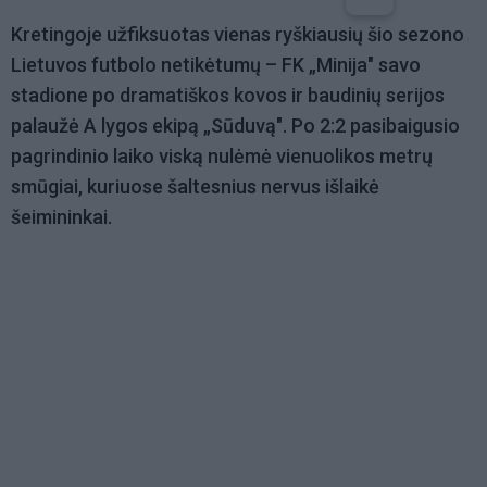
Kretingoje užfiksuotas vienas ryškiausių šio sezono
Lietuvos futbolo netikėtumų – FK „Minija" savo
stadione po dramatiškos kovos ir baudinių serijos
palaužė A lygos ekipą „Sūduvą". Po 2:2 pasibaigusio
pagrindinio laiko viską nulėmė vienuolikos metrų
smūgiai, kuriuose šaltesnius nervus išlaikė
šeimininkai.