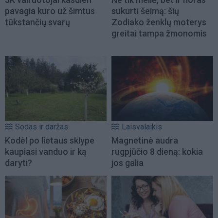
pavagia kuro už šimtus
sukurti šeimą: šių
tūkstančių svarų
Zodiako ženklų moterys
greitai tampa žmonomis
Sodas ir daržas
Laisvalaikis
Kodėl po lietaus sklype
Magnetinė audra
kaupiasi vanduo ir ką
rugpjūčio 8 dieną: kokia
daryti?
jos galia