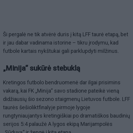
Ši pergalė ne tik atvėrė duris į kitą LFF taurė etapą, bet
ir jau dabar vadinama istorine – tikru įrodymu, kad
futbole kartais nykštukai gali parklupdyti milžinus.
„Minija“ sukūrė stebuklą
Kretingos futbolo bendruomenė dar ilgai prisimins
vakarą, kai FK „Minija“ savo stadione pateikė vieną
didžiausių šio sezono staigmenų Lietuvos futbole. LFF
taurės šešioliktfinalyje pirmoje lygoje
rungtyniaujantys kretingiškiai po dramatiškos baudinių
serijos 5:4 palaužė A lygos ekipą Marijampolės
„Sūduvą“ ir žengė į kitą etapą.