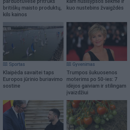
parduotuvėse pritrūks
kam nusišypsos sėkmė ir
britiškų maisto produktų,
kuo nustebins žvaigždės
kils kainos
Sportas
Gyvenimas
Klaipėda savaitei taps
Trumpos šukuosenos
Europos jūrinio buriavimo
moterims po 50-ies: 7
sostine
idėjos gaiviam ir stilingam
įvaizdžiui