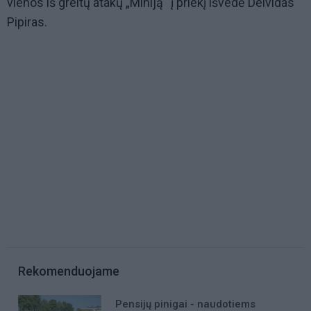
vienos iš greitų atakų „Miniją“ į priekį išvedė Deividas
Pipiras.
Rekomenduojame
Pensijų pinigai - naudotiems