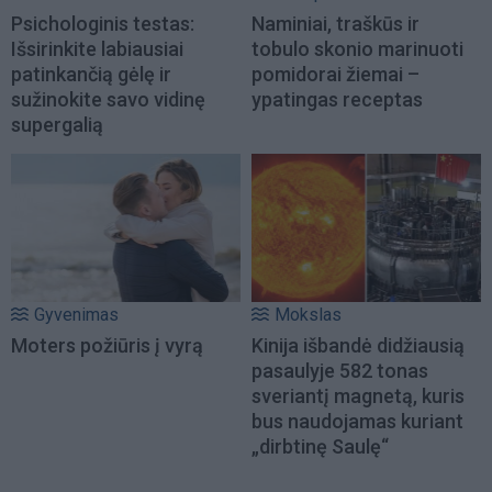
Psichologinis testas:
Naminiai, traškūs ir
Išsirinkite labiausiai
tobulo skonio marinuoti
patinkančią gėlę ir
pomidorai žiemai –
sužinokite savo vidinę
ypatingas receptas
supergalią
Gyvenimas
Mokslas
Moters požiūris į vyrą
Kinija išbandė didžiausią
pasaulyje 582 tonas
sveriantį magnetą, kuris
bus naudojamas kuriant
„dirbtinę Saulę“