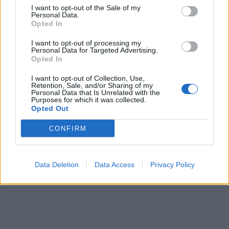
I want to opt-out of the Sale of my
Personal Data.
Opted In
I want to opt-out of processing my
Personal Data for Targeted Advertising.
Opted In
I want to opt-out of Collection, Use,
This site is protected by
Retention, Sale, and/or Sharing of my
Personal Data that Is Unrelated with the
Sutinku su
taisyklėmis
reCAPTCHA and the Google
Purposes for which it was collected.
Opted Out
Privacy Policy
and
Terms of
Service
apply.
CONFIRM
Data Deletion
Data Access
Privacy Policy