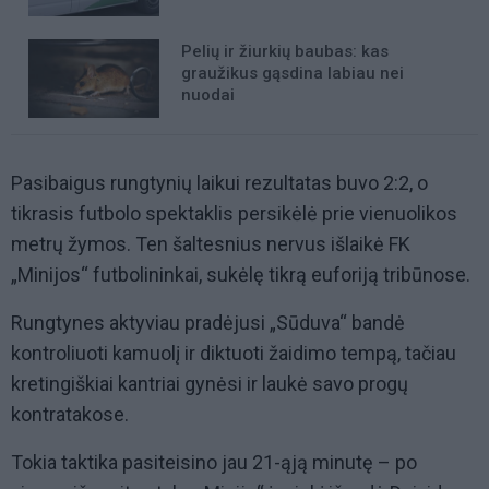
Pelių ir žiurkių baubas: kas
graužikus gąsdina labiau nei
nuodai
Pasibaigus rungtynių laikui rezultatas buvo 2:2, o
tikrasis futbolo spektaklis persikėlė prie vienuolikos
metrų žymos. Ten šaltesnius nervus išlaikė FK
„Minijos“ futbolininkai, sukėlę tikrą euforiją tribūnose.
Rungtynes aktyviau pradėjusi „Sūduva“ bandė
kontroliuoti kamuolį ir diktuoti žaidimo tempą, tačiau
kretingiškiai kantriai gynėsi ir laukė savo progų
kontratakose.
Tokia taktika pasiteisino jau 21-ąją minutę – po