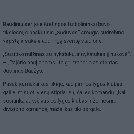
Baudinių serijoje Kretingos futbolininkai buvo
tikslesni, o paskutinis „Sūduvos“ smūgis sudrebino
virpstą ir sukėlė audringą šventę stadione.
„Susitiko milžinas su nykštuku, ir nykštukas jį nukovė“,
– „Pajūrio naujienoms“ teigė trenerio asistentas
Justinas Baužys.
Pasak jo, mažai kas tikėjo, kad pirmos lygos klubas
gali eliminuoti vieną stipriausių šalies komandų. „Kai
susitinka aukščiausios lygos klubas ir žemesnio
diviziono komanda, mažai kas tiki pergale.