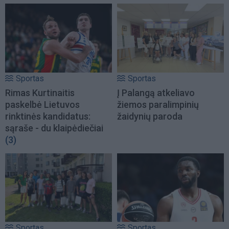
Sportas
Sportas
Rimas Kurtinaitis
Į Palangą atkeliavo
paskelbė Lietuvos
žiemos paralimpinių
rinktinės kandidatus:
žaidynių paroda
sąraše - du klaipėdiečiai
(3)
Sportas
Sportas