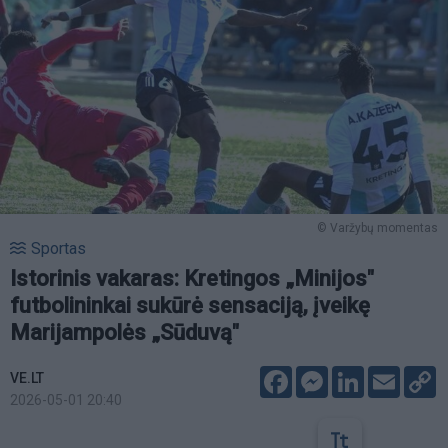
© Varžybų momentas
Sportas
Istorinis vakaras: Kretingos „Minijos"
futbolininkai sukūrė sensaciją, įveikę
Marijampolės „Sūduvą"
Facebook
Messenger
LinkedIn
Email
C
VE.LT
L
2026-05-01 20:40