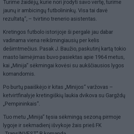
Turime žaidėjų, kurie nori įrodyti savo vertę, turime
jaunų ir ambicingų futbolininkų. Visa tai davė
rezultatą“, – tvirtino trenerio asistentas.
Kretingos futbolo istorijoje ši pergalė jau dabar
vadinama viena reikšmingiausių per kelis
dešimtmečius. Pasak J. Baužio, paskutinį kartą tokio
masto laimėjimas buvo pasiektas apie 1964 metus,
kai „Minija“ sėkmingai kovėsi su aukščiausios lygos
komandomis.
Po burtų paaiškėjo ir kitas „Minijos“ varžovas –
ketvirtfinalyje kretingiškių laukia dvikova su Gargždų
„Pempininkais“.
Tuo metu „Minija“ tęsia sėkmingą sezoną pirmoje
lygoje ir sekmadienį išvykoje žais prieš FK
„TransINVEST” B komandą.