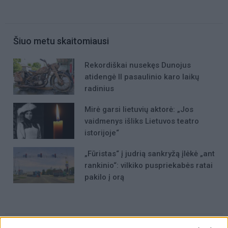
Šiuo metu skaitomiausi
Rekordiškai nusekęs Dunojus
atidengė II pasaulinio karo laikų
radinius
Mirė garsi lietuvių aktorė: „Jos
vaidmenys išliks Lietuvos teatro
istorijoje“
„Fūristas“ į judrią sankryžą įlėkė „ant
rankinio“: vilkiko puspriekabės ratai
pakilo į orą