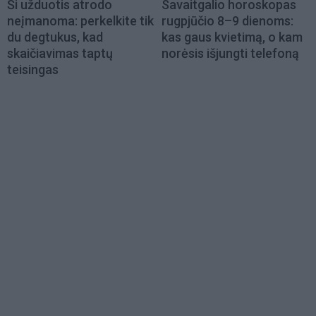
Ši užduotis atrodo
Savaitgalio horoskopas
neįmanoma: perkelkite tik
rugpjūčio 8–9 dienoms:
du degtukus, kad
kas gaus kvietimą, o kam
skaičiavimas taptų
norėsis išjungti telefoną
teisingas
Load
More