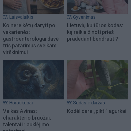
Laisvalaikis
Gyvenimas
Ko nereikėtų daryti po
Lietuvių kultūros kodas:
vakarienės:
ką reikia žinoti prieš
gastroenterologai davė
pradedant bendrauti?
tris patarimus sveikam
virškinimui
Horoskopai
Sodas ir daržas
Vaikas Avinas:
Kodėl dera „pikti“ agurkai
charakterio bruožai,
talentai ir auklėjimo