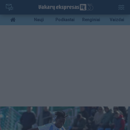
Pereiti
į
pagrindinį
Mobile
Nauji
Podkastai
Renginiai
Vaizdai
turinį
menu
bottom