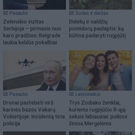
Pasaulis
Sodas ir daržas
Zelenskio vizitas
Didelių ir saldžių
Serbijoje – pirmasis nuo
pomidorų paslaptis: ką
karo pradžios: Belgrade
būtina padaryti rugpjūtį
laukia keblūs pokalbiai
Pasaulis
Laisvalaikis
Dronai pastebėti virš
Trys Zodiako ženklai,
karinės bazės Vakarų
kuriems rugpjūčio 8-ąją
Vokietijoje: incidentą tiria
seksis labiausiai: puikios
policija
žinios Mergelėms