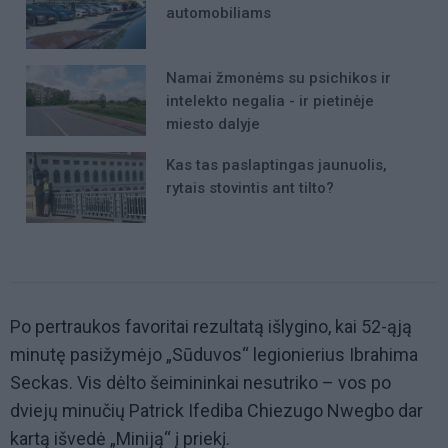
automobiliams
Namai žmonėms su psichikos ir
intelekto negalia - ir pietinėje
miesto dalyje
Kas tas paslaptingas jaunuolis,
rytais stovintis ant tilto?
Po pertraukos favoritai rezultatą išlygino, kai 52-ąją
minutę pasižymėjo „Sūduvos“ legionierius Ibrahima
Seckas. Vis dėlto šeimininkai nesutriko – vos po
dviejų minučių Patrick Ifediba Chiezugo Nwegbo dar
kartą išvedė „Miniją“ į priekį.