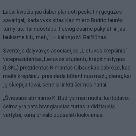
Labai kviečiu jau dabar planuoti paskutinį gegužės
savaitgalį, kada vyks kitas Kazimiero Budrio taurės
turnyras. Tai nuostabu, tiesiog esame pakylėti ir jau
laukiame kitų metų“, – kalbėjo M. Balčiūnas.
Šventėje dalyvavęs asociacijos „Lietuvos krepšinis“
viceprezidentas, Lietuvos studentų krepšinio lygos
(LSKL) prezidentas Rimantas Cibauskas pabrėžė, kad
meilė krepšiniui prasideda būtent nuo mažų dienų, kai
ją skiepija tėvai, seneliai ir kiti šeimos nariai.
„Šviesaus atminimo K. Budrys man nuolat kartodavo:
šeima yra pats brangiausias turtas ir didžiausia
vertybė, kurią privalo puoselėti kiekvienas.