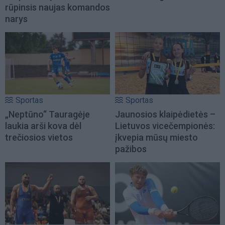
rūpinsis naujas komandos
narys
Sportas
Sportas
„Neptūno“ Tauragėje
Jaunosios klaipėdietės –
laukia arši kova dėl
Lietuvos vicečempionės:
trečiosios vietos
įkvepia mūsų miesto
pažibos