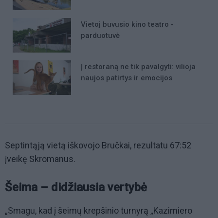
Vietoj buvusio kino teatro -
parduotuvė
Į restoraną ne tik pavalgyti: vilioja
naujos patirtys ir emocijos
Septintąją vietą iškovojo Bručkai, rezultatu 67:52
įveikę Skromanus.
Šeima – didžiausia vertybė
„Smagu, kad į šeimų krepšinio turnyrą „Kazimiero