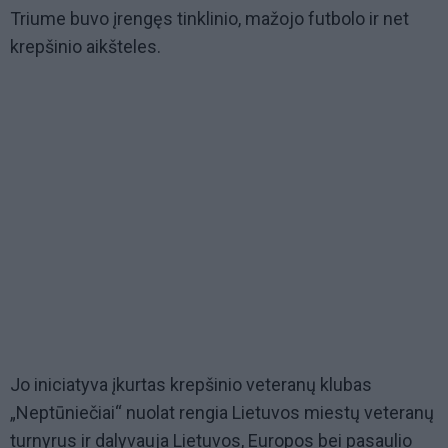
Triume buvo įrengęs tinklinio, mažojo futbolo ir net
krepšinio aikšteles.
Jo iniciatyva įkurtas krepšinio veteranų klubas
„Neptūniečiai“ nuolat rengia Lietuvos miestų veteranų
turnyrus ir dalyvauja Lietuvos, Europos bei pasaulio