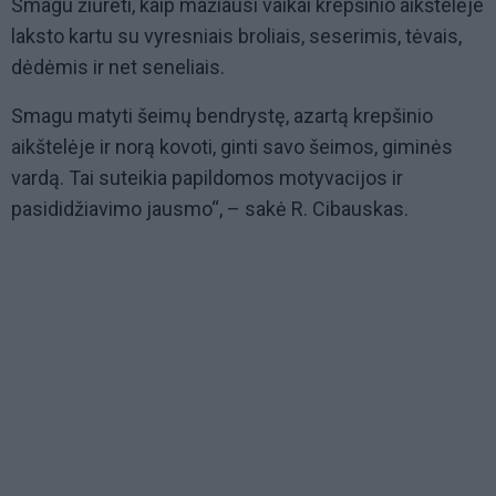
Smagu žiūrėti, kaip mažiausi vaikai krepšinio aikštelėje
laksto kartu su vyresniais broliais, seserimis, tėvais,
dėdėmis ir net seneliais.
Smagu matyti šeimų bendrystę, azartą krepšinio
aikštelėje ir norą kovoti, ginti savo šeimos, giminės
vardą. Tai suteikia papildomos motyvacijos ir
pasididžiavimo jausmo“, – sakė R. Cibauskas.