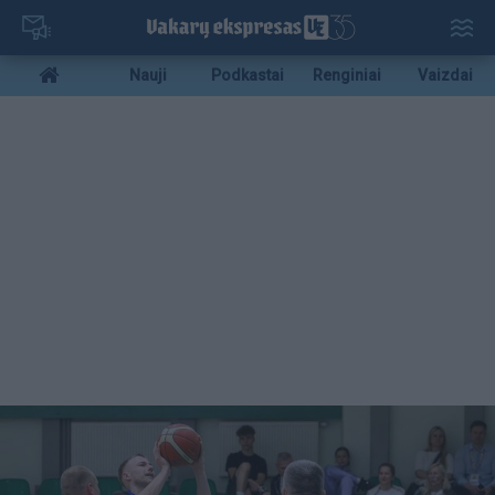
Pereiti
į
pagrindinį
Mobile
Nauji
Podkastai
Renginiai
Vaizdai
turinį
menu
bottom