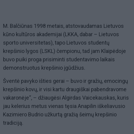
M. Balčiūnas 1998 metais, atstovaudamas Lietuvos
kūno kultūros akademijai (LKKA, dabar – Lietuvos
sporto universitetas), tapo Lietuvos studentų
krepšinio lygos (LSKL) čempionu, tad jam Klaipėdoje
buvo puiki proga prisiminti studentavimo laikais
demonstruotus krepšinio įgūdžius.
Šventė pavyko išties gerai – buvo ir gražių, emocingų
krepšinio kovų, ir visi kartu draugiškai pabendravome
vakaronėje“, – džiaugėsi Algirdas Vaicekauskas, kuris
jau kelerius metus vienas tęsia Anapilin iškeliavusio
Kazimiero Budrio užkurtą gražią šeimų krepšinio
tradiciją.