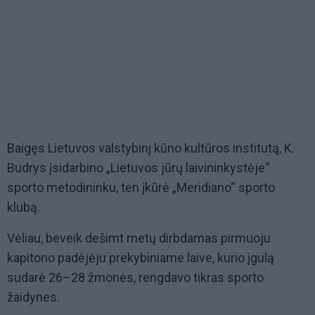
Baigęs Lietuvos valstybinį kūno kultūros institutą, K.
Budrys įsidarbino „Lietuvos jūrų laivininkystėje“
sporto metodininku, ten įkūrė „Meridiano“ sporto
klubą.
Vėliau, beveik dešimt metų dirbdamas pirmuoju
kapitono padėjėju prekybiniame laive, kurio įgulą
sudarė 26–28 žmonės, rengdavo tikras sporto
žaidynes.