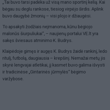
„Tai buvo tarsi padėka už visą mano sportinį kelią. Kai
bėgau su deglu rankose, tiesiog virpėjo širdis. Aplink
buvo daugybė žmonių – visi plojo ir džiaugėsi.
To apsakyti žodžiais neįmanoma, kūnu bėgiojo
malonūs šiurpuliukai“, – naujienų portalui VE.lt yra
sakęs šviesaus atminimo K. Budrys.
Klaipėdoje gimęs ir augęs K. Budrys žaidė rankinį, ledo
ritulį, futbolą, daugiausia – krepšinį. Nemažai metų jis
skyrė lengvajai atletikai, jį kasmet buvo galima išvysti
ir tradicinėse „Gintarinės jūrmylės“ bėgimo
varžybose.