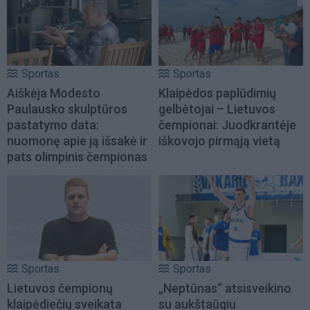
Sportas
Sportas
Aiškėja Modesto
Klaipėdos paplūdimių
Paulausko skulptūros
gelbėtojai – Lietuvos
pastatymo data:
čempionai: Juodkrantėje
nuomonę apie ją išsakė ir
iškovojo pirmąją vietą
pats olimpinis čempionas
Sportas
Sportas
Lietuvos čempionų
„Neptūnas“ atsisveikino
klaipėdiečių sveikata
su aukštaūgiu