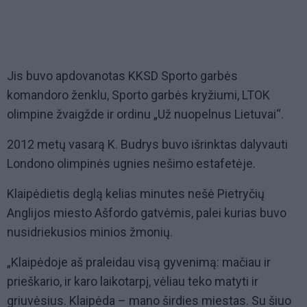
Jis buvo apdovanotas KKSD Sporto garbės
komandoro ženklu, Sporto garbės kryžiumi, LTOK
olimpine žvaigžde ir ordinu „Už nuopelnus Lietuvai“.
2012 metų vasarą K. Budrys buvo išrinktas dalyvauti
Londono olimpinės ugnies nešimo estafetėje.
Klaipėdietis deglą kelias minutes nešė Pietryčių
Anglijos miesto Ašfordo gatvėmis, palei kurias buvo
nusidriekusios minios žmonių.
„Klaipėdoje aš praleidau visą gyvenimą: mačiau ir
prieškario, ir karo laikotarpį, vėliau teko matyti ir
griuvėsius. Klaipėda – mano širdies miestas. Su šiuo