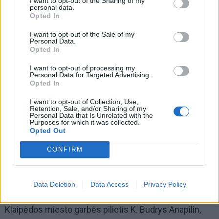
I want to opt-out of the Sharing of my
personal data.
Opted In
I want to opt-out of the Sale of my
Personal Data.
Opted In
I want to opt-out of processing my
Personal Data for Targeted Advertising.
Opted In
I want to opt-out of Collection, Use,
Retention, Sale, and/or Sharing of my
Personal Data that Is Unrelated with the
Purposes for which it was collected.
Opted Out
CONFIRM
Nuo 2019 metų, kai Anapilin iškeliavo K. Budrys, šeimų
krepšinio turnyro organizavimą sėkmingai tęsia jo
Data Deletion
Data Access
Privacy Policy
bendražygis Algirdas Vaicekauskas.
Klaipėdos miesto garbės pilietis K. Budrys Anapilin,