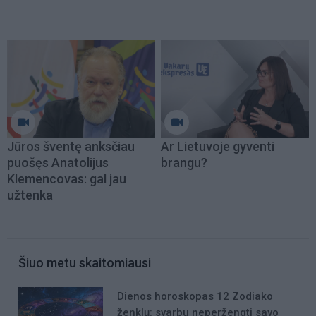
Jūros šventę anksčiau
Ar Lietuvoje gyventi
puošęs Anatolijus
brangu?
Klemencovas: gal jau
užtenka
Šiuo metu skaitomiausi
Dienos horoskopas 12 Zodiako
ženklų: svarbu neperžengti savo