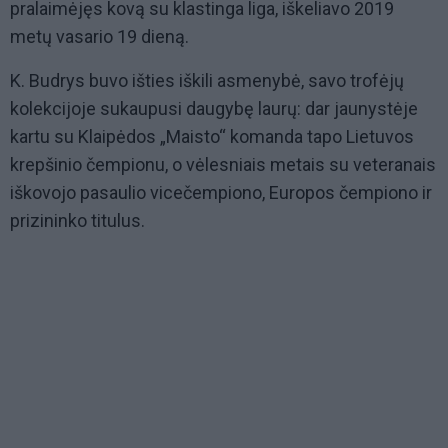
pralaimėjęs kovą su klastinga liga, iškeliavo 2019
metų vasario 19 dieną.
K. Budrys buvo išties iškili asmenybė, savo trofėjų
kolekcijoje sukaupusi daugybę laurų: dar jaunystėje
kartu su Klaipėdos „Maisto“ komanda tapo Lietuvos
krepšinio čempionu, o vėlesniais metais su veteranais
iškovojo pasaulio vicečempiono, Europos čempiono ir
prizininko titulus.