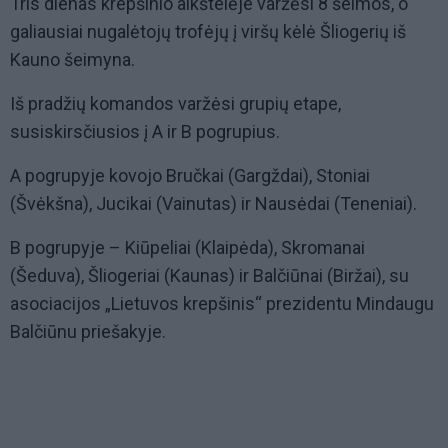
Tris dienas krepšinio aikštelėje varžėsi 8 šeimos, o
galiausiai nugalėtojų trofėjų į viršų kėlė Šliogerių iš
Kauno šeimyna.
Iš pradžių komandos varžėsi grupių etape,
susiskirsčiusios į A ir B pogrupius.
A pogrupyje kovojo Bručkai (Gargždai), Stoniai
(Švėkšna), Jucikai (Vainutas) ir Nausėdai (Teneniai).
B pogrupyje – Kiūpeliai (Klaipėda), Skromanai
(Šeduva), Šliogeriai (Kaunas) ir Balčiūnai (Biržai), su
asociacijos „Lietuvos krepšinis“ prezidentu Mindaugu
Balčiūnu priešakyje.