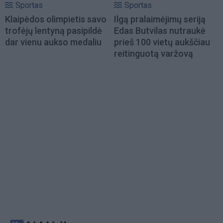
Sportas
Sportas
Klaipėdos olimpietis savo
Ilgą pralaimėjimų seriją
trofėjų lentyną pasipildė
Edas Butvilas nutraukė
dar vienu aukso medaliu
prieš 100 vietų aukščiau
reitinguotą varžovą