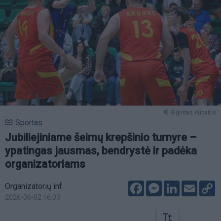
© Algirdas Kubaitis
Sportas
Jubiliejiniame šeimų krepšinio turnyre –
ypatingas jausmas, bendrystė ir padėka
organizatoriams
Facebook
Messenger
LinkedIn
Email
C
Organizatorių inf.
L
2026-06-02 16:03