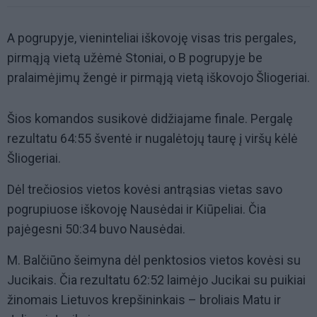
A pogrupyje, vieninteliai iškovoję visas tris pergales,
pirmąją vietą užėmė Stoniai, o B pogrupyje be
pralaimėjimų žengė ir pirmąją vietą iškovojo Šliogeriai.
Šios komandos susikovė didžiajame finale. Pergalę
rezultatu 64:55 šventė ir nugalėtojų taurę į viršų kėlė
Šliogeriai.
Dėl trečiosios vietos kovėsi antrąsias vietas savo
pogrupiuose iškovoję Nausėdai ir Kiūpeliai. Čia
pajėgesni 50:34 buvo Nausėdai.
M. Balčiūno šeimyna dėl penktosios vietos kovėsi su
Jucikais. Čia rezultatu 62:52 laimėjo Jucikai su puikiai
žinomais Lietuvos krepšininkais – broliais Matu ir