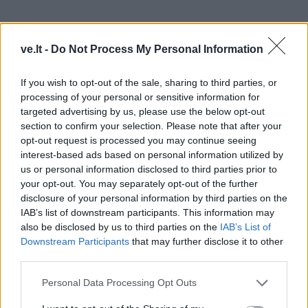
ve.lt -
Do Not Process My Personal Information
Turnyro istorija ir šviesaus atminimo
pradininkas
If you wish to opt-out of the sale, sharing to third parties, or
processing of your personal or sensitive information for
Šviesaus atminimo K. Budrio šeimų krepšinio turnyras
targeted advertising by us, please use the below opt-out
rengiamas nuo 1977 metų ir seniai išaugo iki
section to confirm your selection. Please note that after your
opt-out request is processed you may continue seeing
tarptautinio lygio.
interest-based ads based on personal information utilized by
us or personal information disclosed to third parties prior to
Jame yra dalyvavusios šeimų komandos iš Lietuvos,
your opt-out. You may separately opt-out of the further
Latvijos, Estijos, Rusijos, Ukrainos, Baltarusijos,
disclosure of your personal information by third parties on the
Suomijos ir Vokietijos.
IAB’s list of downstream participants. This information may
also be disclosed by us to third parties on the
IAB’s List of
Downstream Participants
that may further disclose it to other
Ypatingo dėmesio sulaukė 2011 metais vykęs 35-asis
third parties.
turnyras, kuriame pirmą kartą dalyvavo ryškiausios
Lietuvos krepšinio žvaigždės – Arvydo Sabonio
Personal Data Processing Opt Outs
šeimos komanda.