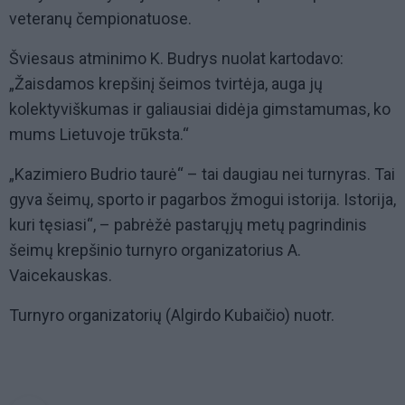
veteranų čempionatuose.
Šviesaus atminimo K. Budrys nuolat kartodavo:
„Žaisdamos krepšinį šeimos tvirtėja, auga jų
kolektyviškumas ir galiausiai didėja gimstamumas, ko
mums Lietuvoje trūksta.“
„Kazimiero Budrio taurė“ – tai daugiau nei turnyras. Tai
gyva šeimų, sporto ir pagarbos žmogui istorija. Istorija,
kuri tęsiasi“, – pabrėžė pastarųjų metų pagrindinis
šeimų krepšinio turnyro organizatorius A.
Vaicekauskas.
Turnyro organizatorių (Algirdo Kubaičio) nuotr.