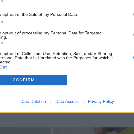
In
oylesas pelnė du taškus su pražanga, o rungtynes „uždar
o opt-out of the Sale of my Personal Data.
žaidusio Brandono Ingramo dvitaškis, nutolinęs „Raptors“ i
In
to opt-out of processing my Personal Data for Targeted
ing.
imonsas 20 (4/11 trit.), Isaacas Okoro 16, Tre Jonesas 1
In
as Sextonas 11.
o opt-out of Collection, Use, Retention, Sale, and/or Sharing
ersonal Data that Is Unrelated with the Purposes for which it
lected.
s Ingramas 31 (8/21 dvit., 3/5 trit., 8 atk. kam., 6 rez. per
Out
9 atk. kam.), Immanuelis Quickley ir Ja'Kobe Walteris po 
CONFIRM
inas Murray-Boylesas 11.
Data Deletion
Data Access
Privacy Policy