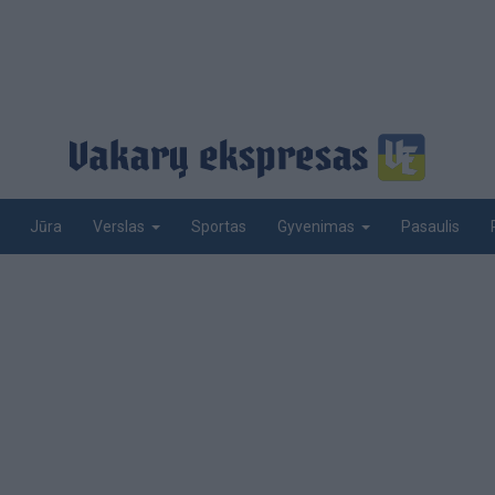
Jūra
Sportas
Pasaulis
Verslas
Gyvenimas