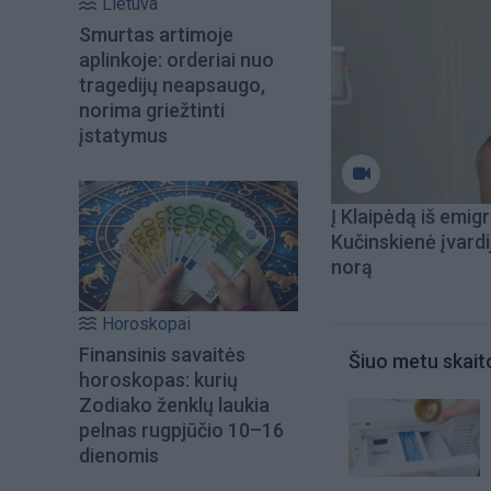
Lietuva
Smurtas artimoje
aplinkoje: orderiai nuo
tragedijų neapsaugo,
norima griežtinti
įstatymus
Į Klaipėdą iš emigr
Kučinskienė įvardi
norą
Horoskopai
Finansinis savaitės
Šiuo metu skait
horoskopas: kurių
Zodiako ženklų laukia
pelnas rugpjūčio 10–16
dienomis