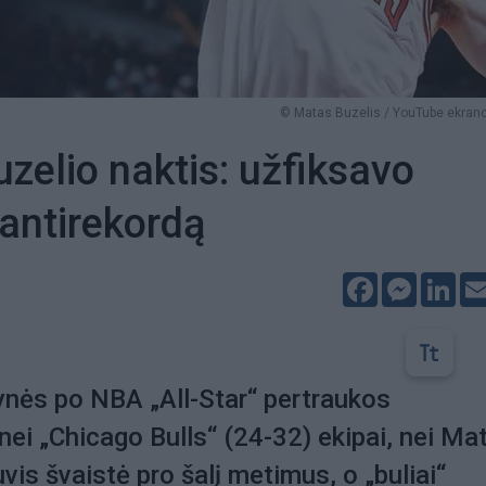
© Matas Buzelis / YouTube ekrano
zelio naktis: užfiksavo
 antirekordą
Facebook
Messeng
Lin
ynės po NBA „All-Star“ pertraukos
nei „Chicago Bulls“ (24-32) ekipai, nei Mat
uvis švaistė pro šalį metimus, o „buliai“