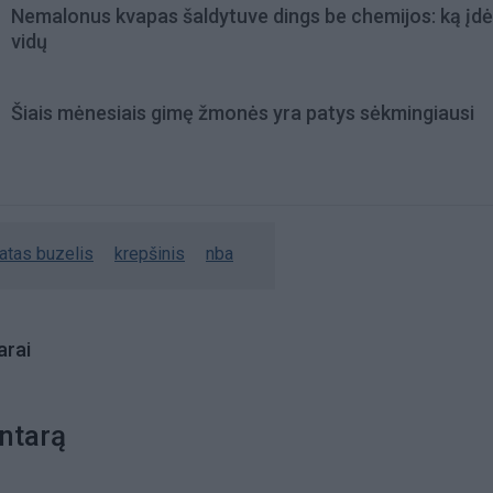
Nemalonus kvapas šaldytuve dings be chemijos: ką įdėt
vidų
Šiais mėnesiais gimę žmonės yra patys sėkmingiausi
atas buzelis
krepšinis
nba
rai
ntarą