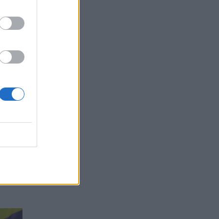
ė“
ki
2 (6
d.),
14, RJ