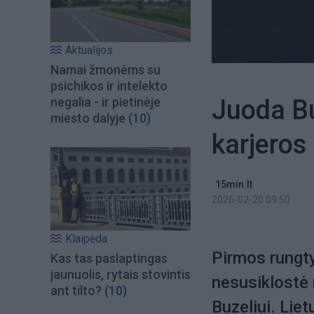
Aktualijos
Namai žmonėms su
psichikos ir intelekto
Juoda Bu
negalia - ir pietinėje
miesto dalyje
(10)
karjeros
15min.lt
2026-02-20 09:50
Klaipėda
Pirmos rungt
Kas tas paslaptingas
jaunuolis, rytais stovintis
nesusiklostė 
ant tilto?
(10)
Buzeliui. Liet