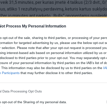
eik 31,5 minutės, per kurias įmetė 4 taškus (2/3 dvit., 0/7 
us, atliko 1 rezultatyvų perdavimą, keturis kartus suklydo 
Per jo minutes ant parketo, „Bulls“ oponentams nusileid
Not Process My Personal Information
ktas kartas šiame sezone per 56 rungtynes, kuomet M.Buz
to opt-out of the sale, sharing to third parties, or processing of your per
ės taškų ribos. Mažiau taškų jis buvo pelnęs tik du kartu
formation for targeted advertising by us, please use the below opt-out s
r selection. Please note that after your opt-out request is processed y
eing interest-based ads based on personal information utilized by us or
k antrą kartą per karjerą vienose rungtynėse prametė net 7
disclosed to third parties prior to your opt-out. You may separately opt-
ą sykį tai nutiko M.Buzeliui neįmetus nė vieno tolimo meti
losure of your personal information by third parties on the IAB’s list of
. This information may also be disclosed by us to third parties on the
IA
Participants
that may further disclose it to other third parties.
rio pradžioje išmainiusi didžiąją dalį lyderių į kitas koma
 pralaimėjimą iš eilės ir užima dvyliktą vietą Rytų
aptors“ žengia penkti.
l Data Processing Opt Outs
minutėms Anfernee Simonsas dar buvo užmezgęs intrigą, k
o opt-out of the Sharing of my personal data.
omandų liko vos 2 taškai (101:103), bet kitoje aikštės pusė