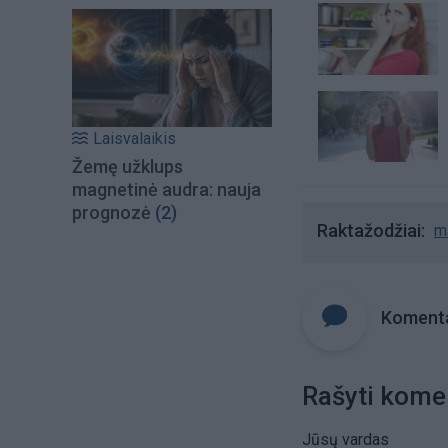
Laisvalaikis
Žemę užklups
magnetinė audra: nauja
prognozė
(2)
Raktažodžiai
m
Komenta
Rašyti kome
Jūsų vardas