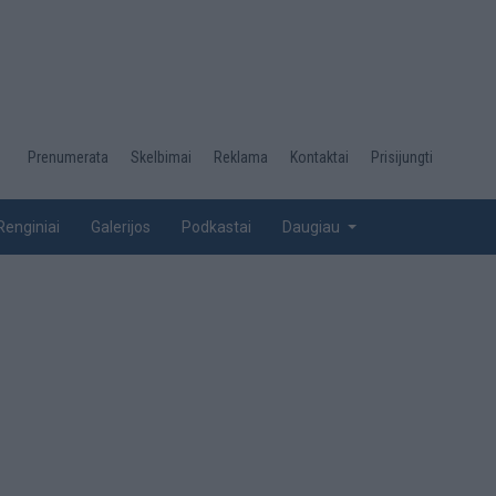
Desktop
Prenumerata
Skelbimai
Reklama
Kontaktai
Prisijungti
menu
top
Renginiai
Galerijos
Podkastai
Daugiau