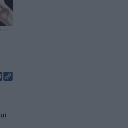
 nuotr.
er
kedIn
Email
Copy
Link
ui