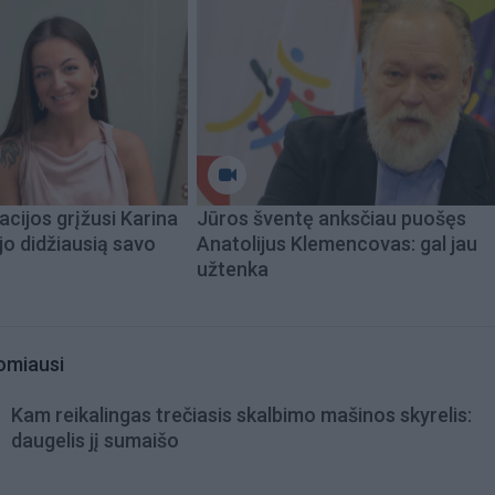
acijos grįžusi Karina
Jūros šventę anksčiau puošęs
jo didžiausią savo
Anatolijus Klemencovas: gal jau
užtenka
omiausi
Kam reikalingas trečiasis skalbimo mašinos skyrelis:
daugelis jį sumaišo