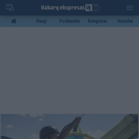
Pereiti
į
pagrindinį
Mobile
Nauji
Podkastai
Renginiai
Vaizdai
turinį
menu
bottom