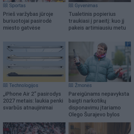
Sportas
Gyvenimas
Prieš varžybas jūroje
Tualetinis popierius
buriuotojai pasirodė
traukiasi į praeitį: kuo jį
miesto gatvėse
pakeis artimiausiu metu
Technologijos
Žmonės
„iPhone Air 2“ pasirodys
Pareigūnams nepavyksta
2027 metais: laukia penki
baigti narkotikų
svarbūs atnaujinimai
disponavimu įtariamo
Olego Šurajevo bylos