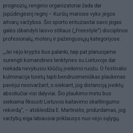
prognozių, renginio organizatoriai žada dar
įspūdingesnį reginį – Kuršių mariose vyks jėgos
aitvarų varžybos. Šio sporto entuziastai savo jėgas
galės išbandyti laisvo stiliaus („Freestyle”) disciplinos
profesionalų, moterų ir pažengusiųjų kategorijose.
„Jei vėjo kryptis bus palanki, taip pat planuojame
surengti komandines lenktynes su Lietuvoje dar
niekada nevykusiu kliūčių įveikimo ruožu. O festivalio
kulminacija turėtų tapti bendruomeniškas plaukimas
pavėjui nesivaržant, o siekiant, jog distanciją įveiktų
absoliučiai visi dalyviai. Šio plaukimo metu bus
siekiama fiksuoti Lietuvos kaitavimo skaitlingumo
rekordą”, – atskleidžia E. Martinėlis, pridurdamas, jog
varžybų eiga labiausiai priklausys nuo vėjo sąlygų.