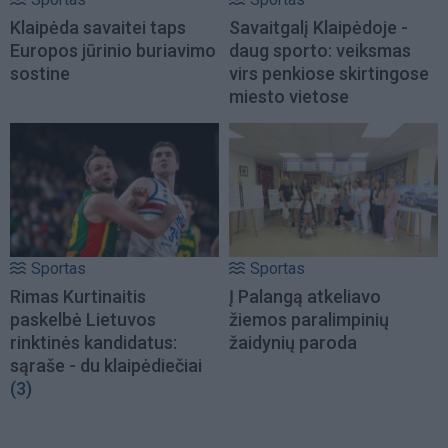
Klaipėda savaitei taps
Savaitgalį Klaipėdoje -
Europos jūrinio buriavimo
daug sporto: veiksmas
sostine
virs penkiose skirtingose
miesto vietose
Sportas
Sportas
Rimas Kurtinaitis
Į Palangą atkeliavo
paskelbė Lietuvos
žiemos paralimpinių
rinktinės kandidatus:
žaidynių paroda
sąraše - du klaipėdiečiai
(3)