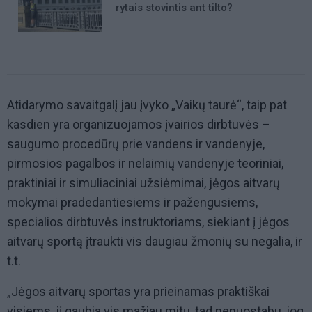
rytais stovintis ant tilto?
Atidarymo savaitgalį jau įvyko „Vaikų taurė“, taip pat
kasdien yra organizuojamos įvairios dirbtuvės –
saugumo procedūrų prie vandens ir vandenyje,
pirmosios pagalbos ir nelaimių vandenyje teoriniai,
praktiniai ir simuliaciniai užsiėmimai, jėgos aitvarų
mokymai pradedantiesiems ir pažengusiems,
specialios dirbtuvės instruktoriams, siekiant į jėgos
aitvarų sportą įtraukti vis daugiau žmonių su negalia, ir
t.t.
„Jėgos aitvarų sportas yra prieinamas praktiškai
visiems, jį gaubia vis mažiau mitų, tad nenuostabu, jog