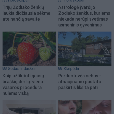
Horoskopai
Horoskopai
Trijų Zodiako ženklų
Astrologė įvardijo
laukia didžiausia sėkmė
Zodiako ženklus, kuriems
ateinančią savaitę
niekada nerūpi svetimas
asmeninis gyvenimas
Sodas ir daržas
Klaipėda
Kaip užtikrinti gausų
Parduotuvės nebus -
braškių derlių: viena
atnaujinamo pastato
vasaros procedūra
paskirtis liks ta pati
nulems viską