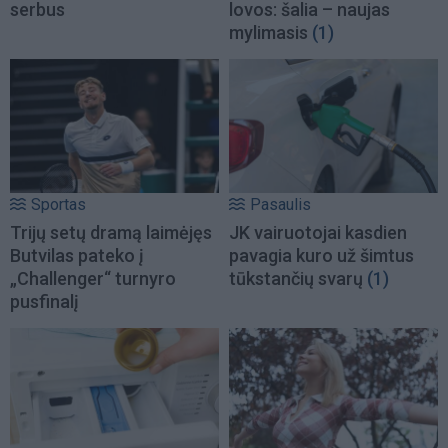
serbus
lovos: šalia – naujas
mylimasis
(1)
Sportas
Pasaulis
Trijų setų dramą laimėjęs
JK vairuotojai kasdien
Butvilas pateko į
pavagia kuro už šimtus
„Challenger“ turnyro
tūkstančių svarų
(1)
pusfinalį