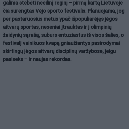
galima stebėti neeilinį reginį – pirmą kartą Lietuvoje
čia surengtas Vėjo sporto festivalis. Planuojama, jog
per pastaruosius metus ypač išpopuliarėjęs jėgos
aitvarų sportas, neseniai įtrauktas ir į olimpinių
žaidynių sąrašą, suburs entuziastus iš visos šalies, o
festivalį vainikuos kvapą gniaužiantys pasirodymai
skirtingų jėgos aitvarų disciplinų varžybose, jeigu
pasiseks – ir naujas rekordas.