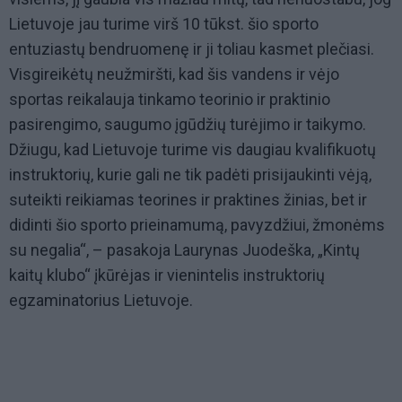
Lietuvoje jau turime virš 10 tūkst. šio sporto
entuziastų bendruomenę ir ji toliau kasmet plečiasi.
Visgireikėtų neužmiršti, kad šis vandens ir vėjo
sportas reikalauja tinkamo teorinio ir praktinio
pasirengimo, saugumo įgūdžių turėjimo ir taikymo.
Džiugu, kad Lietuvoje turime vis daugiau kvalifikuotų
instruktorių, kurie gali ne tik padėti prisijaukinti vėją,
suteikti reikiamas teorines ir praktines žinias, bet ir
didinti šio sporto prieinamumą, pavyzdžiui, žmonėms
su negalia“, – pasakoja Laurynas Juodeška, „Kintų
kaitų klubo“ įkūrėjas ir vienintelis instruktorių
egzaminatorius Lietuvoje.