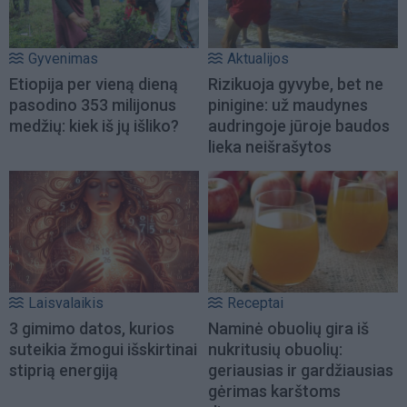
Gyvenimas
Aktualijos
Etiopija per vieną dieną
Rizikuoja gyvybe, bet ne
pasodino 353 milijonus
pinigine: už maudynes
medžių: kiek iš jų išliko?
audringoje jūroje baudos
lieka neišrašytos
Laisvalaikis
Receptai
3 gimimo datos, kurios
Naminė obuolių gira iš
suteikia žmogui išskirtinai
nukritusių obuolių:
stiprią energiją
geriausias ir gardžiausias
gėrimas karštoms