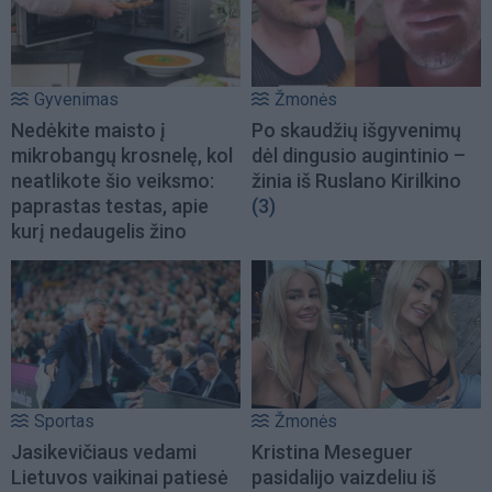
Gyvenimas
Žmonės
Nedėkite maisto į
Po skaudžių išgyvenimų
mikrobangų krosnelę, kol
dėl dingusio augintinio –
neatlikote šio veiksmo:
žinia iš Ruslano Kirilkino
paprastas testas, apie
(3)
kurį nedaugelis žino
Sportas
Žmonės
Jasikevičiaus vedami
Kristina Meseguer
Lietuvos vaikinai patiesė
pasidalijo vaizdeliu iš