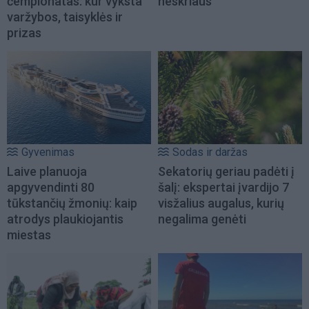
čempionatas: kur vyksta
neskriaus
varžybos, taisyklės ir
prizas
Gyvenimas
Sodas ir daržas
Laive planuoja
Sekatorių geriau padėti į
apgyvendinti 80
šalį: ekspertai įvardijo 7
tūkstančių žmonių: kaip
visžalius augalus, kurių
atrodys plaukiojantis
negalima genėti
miestas