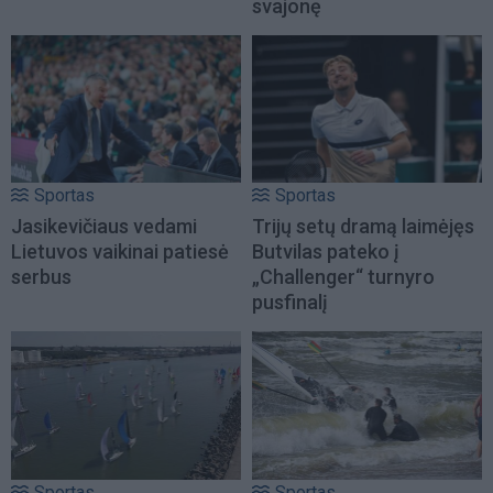
svajonę
Sportas
Sportas
Jasikevičiaus vedami
Trijų setų dramą laimėjęs
Lietuvos vaikinai patiesė
Butvilas pateko į
serbus
„Challenger“ turnyro
pusfinalį
Sportas
Sportas