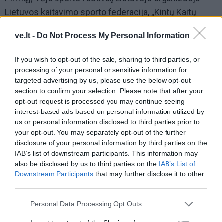
Lietuvos kaitavimo sporto federacija, „Kintų Kaitų
Klubas“, „WindTrain“, „JūraSpot“. Projektas bendrai
ve.lt -
Do Not Process My Personal Information
finansuojamas Sporto rėmimo fondo lėšomis, kurį
administruoja Švietimo mainų paramos
If you wish to opt-out of the sale, sharing to third parties, or
fondas. Daugiau informacijos apie renginį galite rasti
processing of your personal or sensitive information for
targeted advertising by us, please use the below opt-out
čia
.
section to confirm your selection. Please note that after your
opt-out request is processed you may continue seeing
interest-based ads based on personal information utilized by
us or personal information disclosed to third parties prior to
your opt-out. You may separately opt-out of the further
disclosure of your personal information by third parties on the
IAB’s list of downstream participants. This information may
also be disclosed by us to third parties on the
IAB’s List of
Downstream Participants
that may further disclose it to other
Į Klaipėdą iš emigracijos
Jūros šventę anksčiau
third parties.
grįžusi Karina Kučinskienė
puošęs Anatolijus
įvardijo didžiausią savo
Klemencovas: gal jau
Personal Data Processing Opt Outs
norą
užtenka