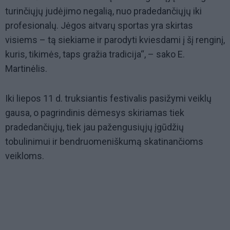
turinčiųjų judėjimo negalią, nuo pradedančiųjų iki
profesionalų. Jėgos aitvarų sportas yra skirtas
visiems – tą siekiame ir parodyti kviesdami į šį renginį,
kuris, tikimės, taps gražia tradicija“, – sako E.
Martinėlis.
Iki liepos 11 d. truksiantis festivalis pasižymi veiklų
gausa, o pagrindinis dėmesys skiriamas tiek
pradedančiųjų, tiek jau pažengusiųjų įgūdžių
tobulinimui ir bendruomeniškumą skatinančioms
veikloms.