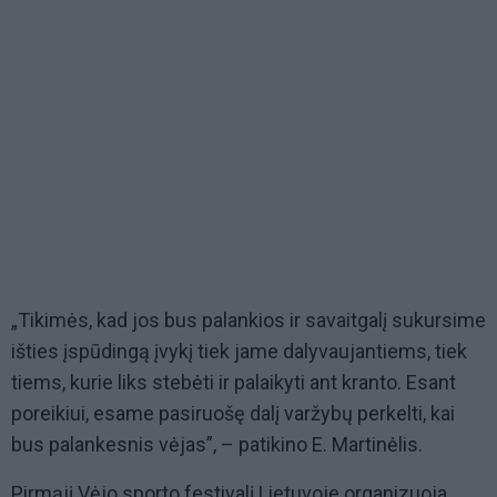
„Tikimės, kad jos bus palankios ir savaitgalį sukursime
išties įspūdingą įvykį tiek jame dalyvaujantiems, tiek
tiems, kurie liks stebėti ir palaikyti ant kranto. Esant
poreikiui, esame pasiruošę dalį varžybų perkelti, kai
bus palankesnis vėjas”, – patikino E. Martinėlis.
Pirmąjį Vėjo sporto festivalį Lietuvoje organizuoja