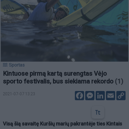
Sportas
Kintuose pirmą kartą surengtas Vėjo
sporto festivalis, bus siekiama rekordo
(1)
Facebook
Messenger
LinkedIn
Email
C
2021-07-07 13:23
L
Visą šią savaitę Kuršių marių pakrantėje ties Kintais