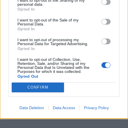
I want to opt-out of the Sharing of my
personal data.
Opted In
I want to opt-out of the Sale of my
Šiuo metu skaitomiausi
Personal Data.
Opted In
Geltonuoja agurkų lapai: kalta ne
I want to opt-out of processing my
liga, o viena dažna klaida
Personal Data for Targeted Advertising.
Opted In
I want to opt-out of Collection, Use,
Rekordiškai nusekęs Dunojus
Retention, Sale, and/or Sharing of my
Personal Data that Is Unrelated with the
atidengė II pasaulinio karo laikų
Purposes for which it was collected.
radinius
Opted Out
Magnetinė audra rugpjūčio 8 dieną:
CONFIRM
kokia jos galia
Data Deletion
Data Access
Privacy Policy