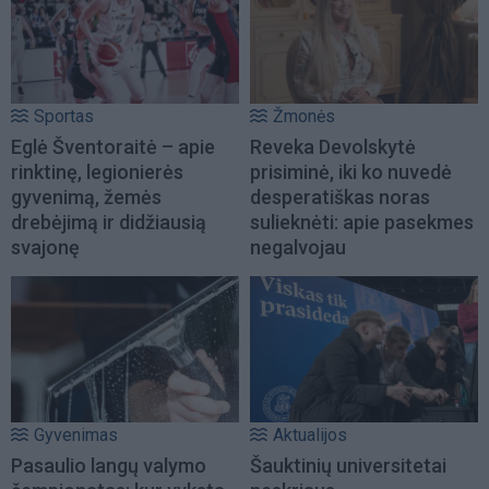
Sportas
Žmonės
Eglė Šventoraitė – apie
Reveka Devolskytė
rinktinę, legionierės
prisiminė, iki ko nuvedė
gyvenimą, žemės
desperatiškas noras
drebėjimą ir didžiausią
sulieknėti: apie pasekmes
svajonę
negalvojau
Gyvenimas
Aktualijos
Pasaulio langų valymo
Šauktinių universitetai