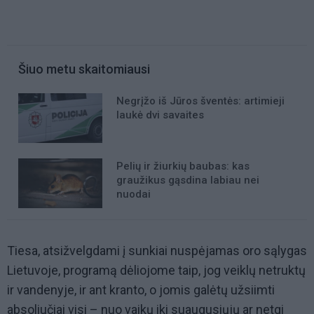
Šiuo metu skaitomiausi
Negrįžo iš Jūros šventės: artimieji
laukė dvi savaites
Pelių ir žiurkių baubas: kas
graužikus gąsdina labiau nei
nuodai
Tiesa, atsižvelgdami į sunkiai nuspėjamas oro sąlygas
Lietuvoje, programą dėliojome taip, jog veiklų netruktų
ir vandenyje, ir ant kranto, o jomis galėtų užsiimti
absoliučiai visi – nuo vaikų iki suaugusiųjų ar netgi