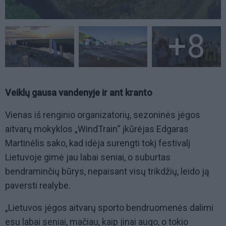
+8
Veiklų gausa vandenyje ir ant kranto
Vienas iš renginio organizatorių, sezoninės jėgos
aitvarų mokyklos „WindTrain“ įkūrėjas Edgaras
Martinėlis sako, kad idėja surengti tokį festivalį
Lietuvoje gimė jau labai seniai, o suburtas
bendraminčių būrys, nepaisant visų trikdžių, leido ją
paversti realybe.
„Lietuvos jėgos aitvarų sporto bendruomenės dalimi
esu labai seniai, mačiau, kaip jinai augo, o tokio