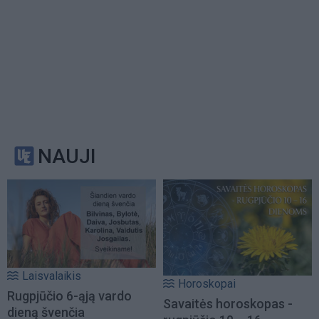
NAUJI
Laisvalaikis
Horoskopai
Rugpjūčio 6-ąją vardo
Savaitės horoskopas -
dieną švenčia