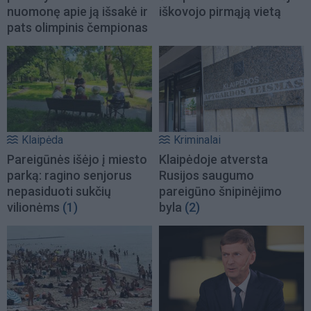
nuomonę apie ją išsakė ir
iškovojo pirmąją vietą
pats olimpinis čempionas
Klaipėda
Kriminalai
Pareigūnės išėjo į miesto
Klaipėdoje atversta
parką: ragino senjorus
Rusijos saugumo
nepasiduoti sukčių
pareigūno šnipinėjimo
vilionėms
(1)
byla
(2)