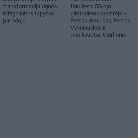
transformacija Ugnės
fakulteto 55-ojo
Mitigailaitės tapybos
gimtadienio šventėje –
parodoje
Petras Geniušas, Petras
Vyšniauskas ir
remiksuotas Čiurlionis
Load
More