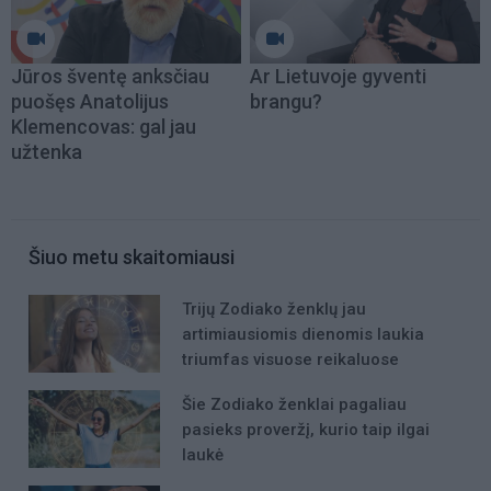
Jūros šventę anksčiau
Ar Lietuvoje gyventi
puošęs Anatolijus
brangu?
Klemencovas: gal jau
užtenka
Šiuo metu skaitomiausi
Trijų Zodiako ženklų jau
artimiausiomis dienomis laukia
triumfas visuose reikaluose
Šie Zodiako ženklai pagaliau
pasieks proveržį, kurio taip ilgai
laukė