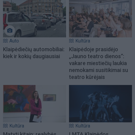
Auto
Kultūra
Klaipėdiečių automobiliai:
Klaipėdoje prasidėjo
kiek ir kokių daugiausiai
„Jauno teatro dienos“:
vakare miestiečių laukia
nemokami susitikimai su
teatro kūrėjais
Kultūra
Kultūra
Matyti kitaip: realybės
LMTA Klaipėdos