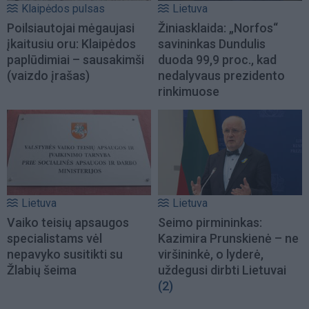
Klaipėdos pulsas
Lietuva
Poilsiautojai mėgaujasi
Žiniasklaida: „Norfos“
įkaitusiu oru: Klaipėdos
savininkas Dundulis
paplūdimiai – sausakimši
duoda 99,9 proc., kad
(vaizdo įrašas)
nedalyvaus prezidento
rinkimuose
Lietuva
Lietuva
Vaiko teisių apsaugos
Seimo pirmininkas:
specialistams vėl
Kazimira Prunskienė – ne
nepavyko susitikti su
viršininkė, o lyderė,
Žlabių šeima
uždegusi dirbti Lietuvai
(2)