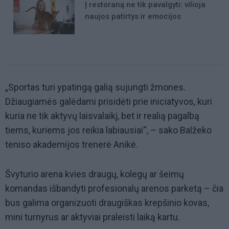
Į restoraną ne tik pavalgyti: vilioja
naujos patirtys ir emocijos
„Sportas turi ypatingą galią sujungti žmones.
Džiaugiamės galėdami prisidėti prie iniciatyvos, kuri
kuria ne tik aktyvų laisvalaikį, bet ir realią pagalbą
tiems, kuriems jos reikia labiausiai“, – sako Balžeko
teniso akademijos trenerė Anikė.
Švyturio arena kvies draugų, kolegų ar šeimų
komandas išbandyti profesionalų arenos parketą – čia
bus galima organizuoti draugiškas krepšinio kovas,
mini turnyrus ar aktyviai praleisti laiką kartu.