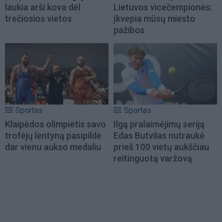
laukia arši kova dėl
Lietuvos vicečempionės:
trečiosios vietos
įkvepia mūsų miesto
pažibos
Sportas
Sportas
Klaipėdos olimpietis savo
Ilgą pralaimėjimų seriją
trofėjų lentyną pasipildė
Edas Butvilas nutraukė
dar vienu aukso medaliu
prieš 100 vietų aukščiau
reitinguotą varžovą