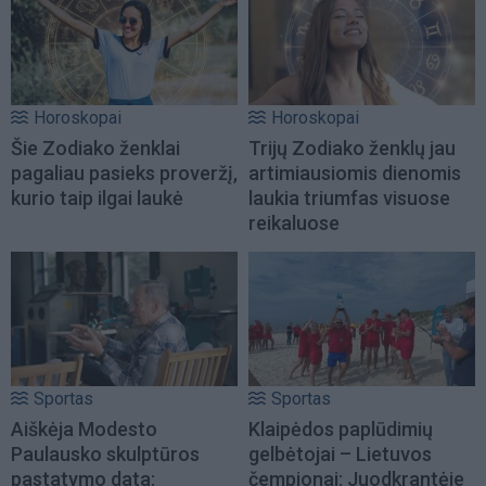
Horoskopai
Horoskopai
Šie Zodiako ženklai
Trijų Zodiako ženklų jau
pagaliau pasieks proveržį,
artimiausiomis dienomis
kurio taip ilgai laukė
laukia triumfas visuose
reikaluose
Sportas
Sportas
Aiškėja Modesto
Klaipėdos paplūdimių
Paulausko skulptūros
gelbėtojai – Lietuvos
pastatymo data:
čempionai: Juodkrantėje