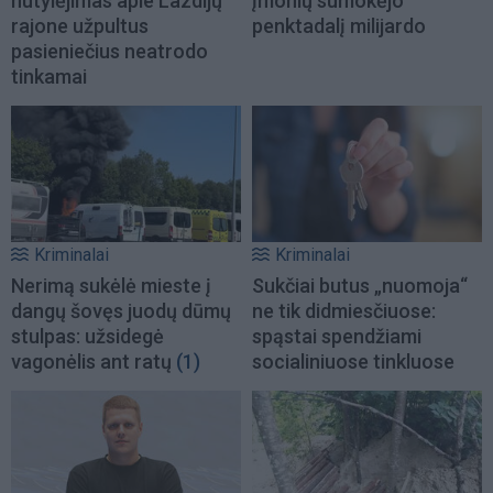
nutylėjimas apie Lazdijų
įmonių sumokėjo
rajone užpultus
penktadalį milijardo
pasieniečius neatrodo
tinkamai
Kriminalai
Kriminalai
Nerimą sukėlė mieste į
Sukčiai butus „nuomoja“
dangų šovęs juodų dūmų
ne tik didmiesčiuose:
stulpas: užsidegė
spąstai spendžiami
vagonėlis ant ratų
(1)
socialiniuose tinkluose