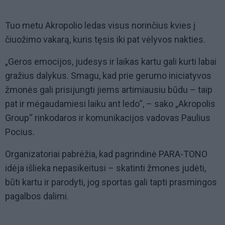
Tuo metu Akropolio ledas visus norinčius kvies į
čiuožimo vakarą, kuris tęsis iki pat vėlyvos nakties.
„Geros emocijos, judesys ir laikas kartu gali kurti labai
gražius dalykus. Smagu, kad prie gerumo iniciatyvos
žmonės gali prisijungti jiems artimiausiu būdu – taip
pat ir mėgaudamiesi laiku ant ledo“, – sako „Akropolis
Group“ rinkodaros ir komunikacijos vadovas Paulius
Pocius.
Organizatoriai pabrėžia, kad pagrindinė PARA-TONO
idėja išlieka nepasikeitusi – skatinti žmones judėti,
būti kartu ir parodyti, jog sportas gali tapti prasmingos
pagalbos dalimi.