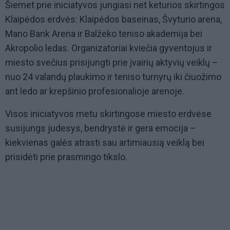
Šiemet prie iniciatyvos jungiasi net keturios skirtingos
Klaipėdos erdvės: Klaipėdos baseinas, Švyturio arena,
Mano Bank Arena ir Balžeko teniso akademija bei
Akropolio ledas. Organizatoriai kviečia gyventojus ir
miesto svečius prisijungti prie įvairių aktyvių veiklų –
nuo 24 valandų plaukimo ir teniso turnyrų iki čiuožimo
ant ledo ar krepšinio profesionalioje arenoje.
Visos iniciatyvos metu skirtingose miesto erdvėse
susijungs judesys, bendrystė ir gera emocija –
kiekvienas galės atrasti sau artimiausią veiklą bei
prisidėti prie prasmingo tikslo.