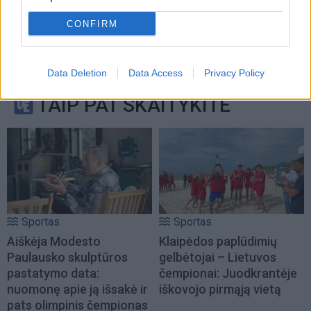
CONFIRM
Data Deletion
Data Access
Privacy Policy
TAIP PAT SKAITYKITE
Sportas
Sportas
Aiškėja Modesto
Klaipėdos paplūdimių
Paulausko skulptūros
gelbėtojai – Lietuvos
pastatymo data:
čempionai: Juodkrantėje
nuomonę apie ją išsakė ir
iškovojo pirmąją vietą
pats olimpinis čempionas