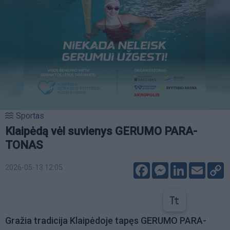
Sportas
Klaipėdą vėl suvienys GERUMO PARA-
TONAS
Facebook
Messenger
LinkedIn
Email
C
2026-05-13 12:05
L
Gražia tradicija Klaipėdoje tapęs GERUMO PARA-