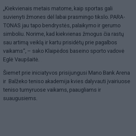
„Kiekvienais metais matome, kaip sportas gali
suvienyti žmones dėl labai prasmingo tikslo. PARA-
TONAS jau tapo bendrystės, palaikymo ir gerumo
simboliu. Norime, kad kiekvienas žmogus čia rastų
sau artimą veiklą ir kartu prisidėtų prie pagalbos
vaikams“, – sako Klaipėdos baseino sporto vadovė
Eglė Vaupšaitė.
Šiemet prie iniciatyvos prisijungusi Mano Bank Arena
ir Balžeko teniso akademija kvies dalyvauti įvairiuose
teniso turnyruose vaikams, paaugliams ir
suaugusiems.