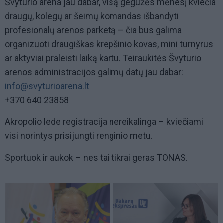
Švyturio arena jau dabar, visą gegužės mėnesį kviečia
draugų, kolegų ar šeimų komandas išbandyti
profesionalų arenos parketą – čia bus galima
organizuoti draugiškas krepšinio kovas, mini turnyrus
ar aktyviai praleisti laiką kartu. Teiraukitės Švyturio
arenos administracijos galimų datų jau dabar:
info@svyturioarena.lt
+370 640 23858
Akropolio lede registracija nereikalinga – kviečiami
visi norintys prisijungti renginio metu.
Sportuok ir aukok – nes tai tikrai geras TONAS.