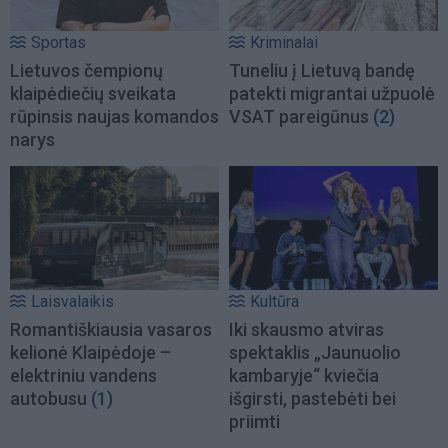
Sportas
Kriminalai
Lietuvos čempionų
Tuneliu į Lietuvą bandę
klaipėdiečių sveikata
patekti migrantai užpuolė
rūpinsis naujas komandos
VSAT pareigūnus
(2)
narys
Laisvalaikis
Kultūra
Romantiškiausia vasaros
Iki skausmo atviras
kelionė Klaipėdoje –
spektaklis „Jaunuolio
elektriniu vandens
kambaryje“ kviečia
autobusu
(1)
išgirsti, pastebėti bei
priimti