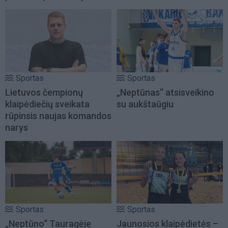
Sportas
Sportas
Lietuvos čempionų
„Neptūnas“ atsisveikino
klaipėdiečių sveikata
su aukštaūgiu
rūpinsis naujas komandos
narys
Sportas
Sportas
„Neptūno“ Tauragėje
Jaunosios klaipėdietės –