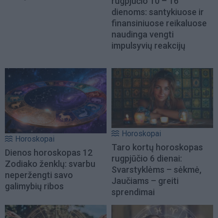
rugpjūčio 10 – 16
dienoms: santykiuose ir
finansiniuose reikaluose
naudinga vengti
impulsyvių reakcijų
Horoskopai
Horoskopai
Taro kortų horoskopas
Dienos horoskopas 12
rugpjūčio 6 dienai:
Zodiako ženklų: svarbu
Svarstyklėms – sėkmė,
neperžengti savo
Jaučiams – greiti
galimybių ribos
sprendimai