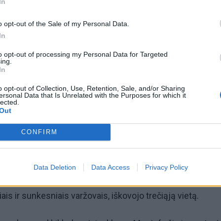
In
o opt-out of the Sale of my Personal Data.
In
to opt-out of processing my Personal Data for Targeted
+2
ing.
In
o opt-out of Collection, Use, Retention, Sale, and/or Sharing
ersonal Data that Is Unrelated with the Purposes for which it
lected.
Out
CONFIRM
 kovos demonstravo kovotojo dvasią, drąsą ir atkaklumą,
akistaton su stipriausiais pasaulio sportininkais.
Data Deletion
Data Access
Privacy Policy
eną kovos vyko pagal laisvųjų imtynių taisykles. Čia Must
is ir sunkesniais varžovais, iškovojo trečiąją vietą.