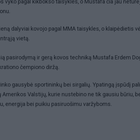
s vyko pagal kikbokso taisykles, o Mustafa čia jau neturė
ionu.
ieną dalyviai kovojo pagal MMA taisykles, o klaipėdietis vė
ntrąją vietą.
usią pasirodymą ir gerą kovos techniką Mustafa Erdem D
krationo čempiono diržą.
inko gausybė sportininkų bei sirgalių. Ypatingą įspūdį pal
ų Amerikos Valstijų, kurie nustebino ne tik gausiu būriu, be
u, energija bei puikiu pasiruošimu varžyboms.