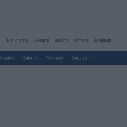
Desktop
Prenumerata
Skelbimai
Reklama
Kontaktai
Prisijungti
menu
top
Renginiai
Galerijos
Podkastai
Daugiau