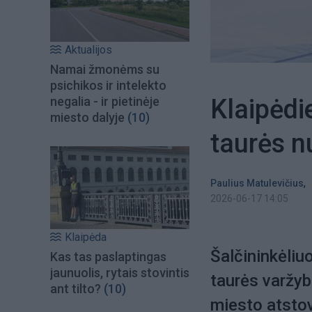
Aktualijos
Namai žmonėms su
psichikos ir intelekto
Klaipėdi
negalia - ir pietinėje
miesto dalyje
(10)
taurės n
,
Paulius Matulevičius
2026-06-17 14:05
Klaipėda
Šalčininkėliu
Kas tas paslaptingas
jaunuolis, rytais stovintis
taurės varžy
ant tilto?
(10)
miesto atsto