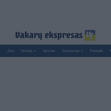
Jūra
Sportas
Pasaulis
Verslas
Gyvenimas