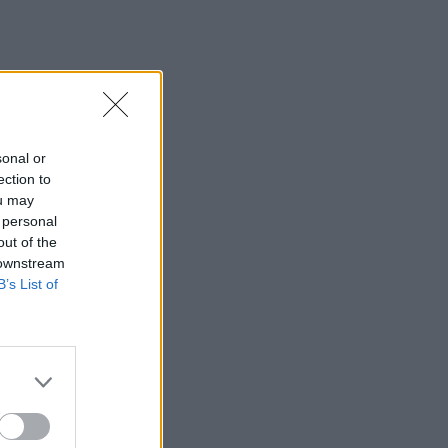
sonal or
ection to
ou may
 personal
out of the
 downstream
B’s List of