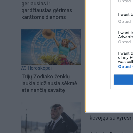
Opted 
geriausias ir
gardžiausias gėrimas
I want t
karštoms dienoms
Opted 
I want 
Advertis
Opted 
I want t
of my P
was col
Opted 
Horoskopai
Trijų Zodiako ženklų
Jis nuo pirmosios
laukia didžiausia sėkmė
ateinančią savaitę
nebijodamas stoti 
Pirmąją varžybų di
kovojęs su vyresnia