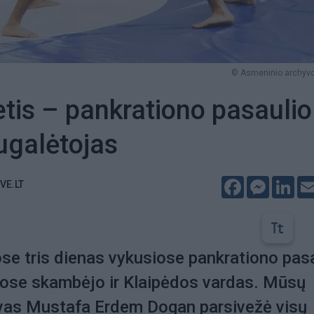
© Asmeninio archyvo
etis – pankrationo pasaulio
ugalėtojas
Facebook
Messeng
Lin
VE.LT
ose tris dienas vykusiose pankrationo pas
bose skambėjo ir Klaipėdos vardas. Mūsų
vas Mustafa Erdem Dogan parsivežė visų