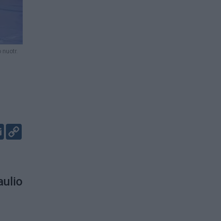
 nuotr.
er
kedIn
Email
Copy
Link
aulio