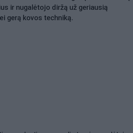
us ir nugalėtojo diržą už geriausią
i gerą kovos techniką.