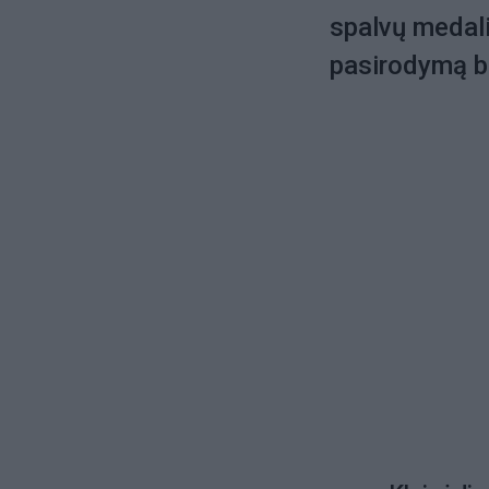
spalvų medali
pasirodymą be