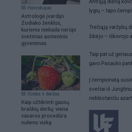
Antrąją dieną kovo
Horoskopai
lygių – tapo čemp
Astrologė įvardijo
Zodiako ženklus,
Trečiąją varžybų d
kuriems niekada nerūpi
žibėjo – iškovojo a
svetimas asmeninis
gyvenimas
Taip pat už geria
gavo Pasaulio pan
Į čempionatą susir
svečiai iš Jungtini
Sodas ir daržas
neblėstančiu azart
Kaip užtikrinti gausų
braškių derlių: viena
vasaros procedūra
nulems viską