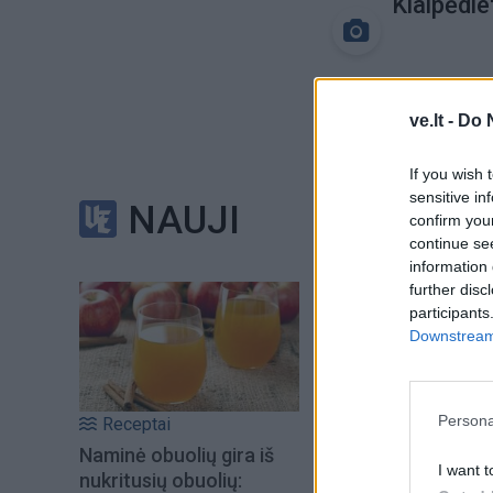
Klaipėdie
ve.lt -
Do 
If you wish 
sensitive in
NAUJI
confirm you
continue se
information 
further disc
participants
Downstream 
Persona
Receptai
Naminė obuolių gira iš
I want t
nukritusių obuolių: