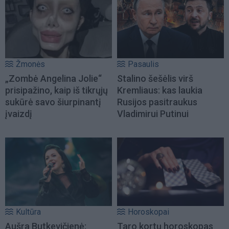
Žmonės
Pasaulis
„Zombė Angelina Jolie“
Stalino šešėlis virš
prisipažino, kaip iš tikrųjų
Kremliaus: kas laukia
sukūrė savo šiurpinantį
Rusijos pasitraukus
įvaizdį
Vladimirui Putinui
Kultūra
Horoskopai
Aušra Butkevičienė:
Taro kortų horoskopas