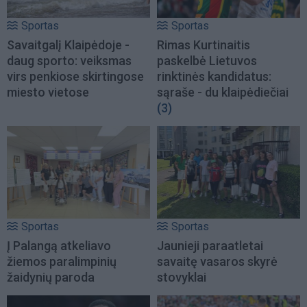
Sportas
Sportas
Savaitgalį Klaipėdoje -
Rimas Kurtinaitis
daug sporto: veiksmas
paskelbė Lietuvos
virs penkiose skirtingose
rinktinės kandidatus:
miesto vietose
sąraše - du klaipėdiečiai
(3)
Sportas
Sportas
Į Palangą atkeliavo
Jaunieji paraatletai
žiemos paralimpinių
savaitę vasaros skyrė
žaidynių paroda
stovyklai