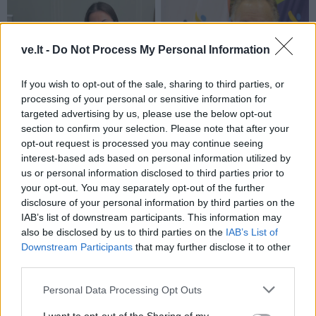
ve.lt -
Do Not Process My Personal Information
If you wish to opt-out of the sale, sharing to third parties, or
Į Klaipėdą iš emigracijos
Jūros šventę anksčiau
processing of your personal or sensitive information for
grįžusi Karina Kučinskienė
puošęs Anatolijus
targeted advertising by us, please use the below opt-out
įvardijo didžiausią savo
Klemencovas: gal jau
section to confirm your selection. Please note that after your
norą
užtenka
opt-out request is processed you may continue seeing
interest-based ads based on personal information utilized by
us or personal information disclosed to third parties prior to
your opt-out. You may separately opt-out of the further
disclosure of your personal information by third parties on the
Šiuo metu skaitomiausi
IAB’s list of downstream participants. This information may
also be disclosed by us to third parties on the
IAB’s List of
Aiškiaregės pranašystė: numatė
Downstream Participants
that may further disclose it to other
katastrofišką karo pabaigą
third parties.
Ukrainoje
Personal Data Processing Opt Outs
Negrįžo iš Jūros šventės: artimieji