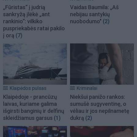
„Fūristas“ į judrią
Vaidas Baumila: „Aš
sankryžą įlėkė „ant
nebijau santykių
rankinio“: vilkiko
nuobodumo"
(2)
puspriekabės ratai pakilo
į orą
(7)
Klaipėdos pulsas
Kriminalai
Klaipėdoje - prancūzų
Niekšui panižo rankos:
laivas, kuriame galima
sumušė sugyventinę, o
išgirsti banginių ir delfinų
vėliau ir jos nepilnametę
skleidžiamus garsus
(1)
dukrą
(2)