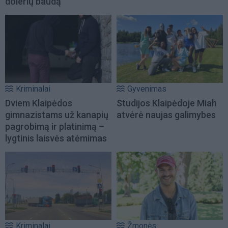
dolerių baudą
Kriminalai
Gyvenimas
Dviem Klaipėdos
Studijos Klaipėdoje Miah
gimnazistams už kanapių
atvėrė naujas galimybes
pagrobimą ir platinimą –
lygtinis laisvės atėmimas
Kriminalai
Žmonės