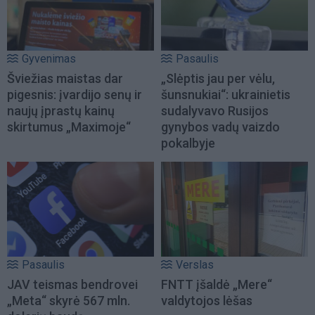
Gyvenimas
Pasaulis
Šviežias maistas dar
„Slėptis jau per vėlu,
pigesnis: įvardijo senų ir
šunsnukiai“: ukrainietis
naujų įprastų kainų
sudalyvavo Rusijos
skirtumus „Maximoje“
gynybos vadų vaizdo
pokalbyje
Pasaulis
Verslas
JAV teismas bendrovei
FNTT įšaldė „Mere“
„Meta“ skyrė 567 mln.
valdytojos lėšas