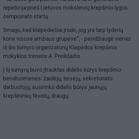
repeticija prieš Lietuvos moksleivių krepšinio lygos
čempionato startą.
Smagu, kad klaipėdiečiai įrodė, jog yra tarp lyderių
kone visose amžiaus grupėse“, - pasidžiaugė vienas
iš šio turnyro organizatorių Klaipėdos krepšinio
mokyklos treneris A. Preikšaitis.
Į šį turnyrą buvo įtrauktas didelis būrys krepšinio
bendruomenės: žaidėjų, teisėjų, sekretoriato
darbuotojų, susirinko didelis būrys jaunųjų
krepšininkų tėvelių, draugų.