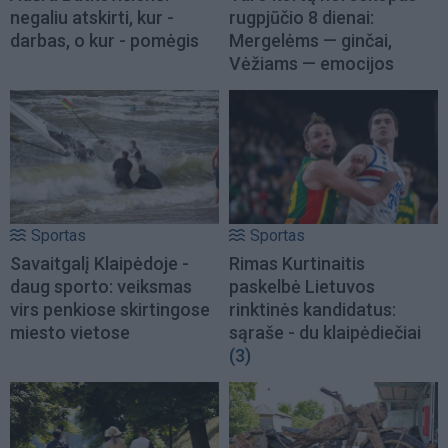
negaliu atskirti, kur -
rugpjūčio 8 dienai:
darbas, o kur - pomėgis
Mergelėms — ginčai,
Vėžiams — emocijos
Sportas
Sportas
Savaitgalį Klaipėdoje -
Rimas Kurtinaitis
daug sporto: veiksmas
paskelbė Lietuvos
virs penkiose skirtingose
rinktinės kandidatus:
miesto vietose
sąraše - du klaipėdiečiai
(3)