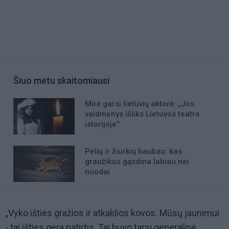
Šiuo metu skaitomiausi
Mirė garsi lietuvių aktorė: „Jos
vaidmenys išliks Lietuvos teatro
istorijoje“
Pelių ir žiurkių baubas: kas
graužikus gąsdina labiau nei
nuodai
„Vyko išties gražios ir atkaklios kovos. Mūsų jaunimui
- tai išties gera patirtis. Tai buvo tarsi generalinė