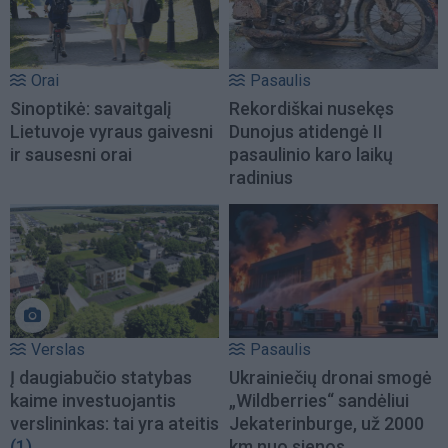
Orai
Pasaulis
Sinoptikė: savaitgalį
Rekordiškai nusekęs
Lietuvoje vyraus gaivesni
Dunojus atidengė II
ir sausesni orai
pasaulinio karo laikų
radinius
Verslas
Pasaulis
Į daugiabučio statybas
Ukrainiečių dronai smogė
kaime investuojantis
„Wildberries“ sandėliui
verslininkas: tai yra ateitis
Jekaterinburge, už 2000
(1)
km nuo sienos