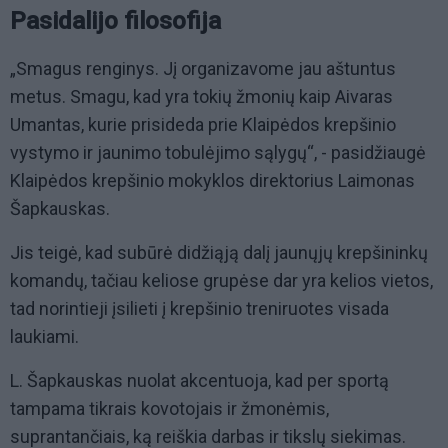
Pasidalijo filosofija
„Smagus renginys. Jį organizavome jau aštuntus
metus. Smagu, kad yra tokių žmonių kaip Aivaras
Umantas, kurie prisideda prie Klaipėdos krepšinio
vystymo ir jaunimo tobulėjimo sąlygų“, - pasidžiaugė
Klaipėdos krepšinio mokyklos direktorius Laimonas
Šapkauskas.
Jis teigė, kad subūrė didžiąją dalį jaunųjų krepšininkų
komandų, tačiau keliose grupėse dar yra kelios vietos,
tad norintieji įsilieti į krepšinio treniruotes visada
laukiami.
L. Šapkauskas nuolat akcentuoja, kad per sportą
tampama tikrais kovotojais ir žmonėmis,
suprantančiais, ką reiškia darbas ir tikslų siekimas.