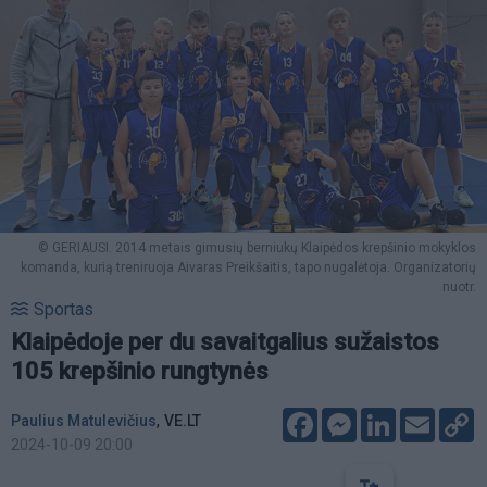
© GERIAUSI. 2014 metais gimusių berniukų Klaipėdos krepšinio mokyklos
komanda, kurią treniruoja Aivaras Preikšaitis, tapo nugalėtoja. Organizatorių
nuotr.
Sportas
Klaipėdoje per du savaitgalius sužaistos
105 krepšinio rungtynės
Facebook
Messenger
LinkedIn
Email
C
,
Paulius Matulevičius
VE.LT
L
2024-10-09 20:00