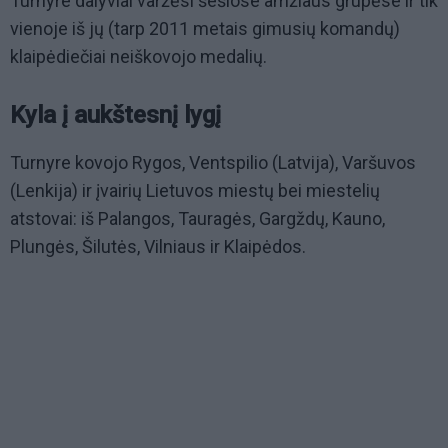
Turnyre dalyviai varžėsi šešiose amžiaus grupėse ir tik
vienoje iš jų (tarp 2011 metais gimusių komandų)
klaipėdiečiai neiškovojo medalių.
Kyla į aukštesnį lygį
Turnyre kovojo Rygos, Ventspilio (Latvija), Varšuvos
(Lenkija) ir įvairių Lietuvos miestų bei miestelių
atstovai: iš Palangos, Tauragės, Gargždų, Kauno,
Plungės, Šilutės, Vilniaus ir Klaipėdos.