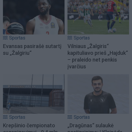
Sportas
Sportas
Evansas pasirašė sutartį
Vilniaus „Žalgiris“
su „Žalgiriu“
kapituliavo prieš „Hajduk“
– praleido net penkis
įvarčius
Sportas
Sportas
Krepšinio čempionato
„Dragūnas“ sulaukė