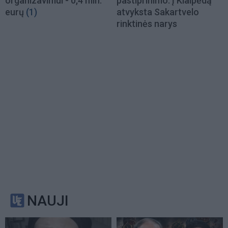
organizavimui - 0,4 mln.
pastiprinimo: į Klaipėdą
eurų
(1)
atvyksta Sakartvelo
rinktinės narys
NAUJI