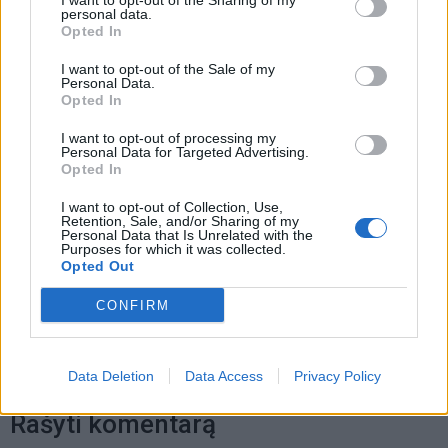
I want to opt-out of the Sharing of my
laukė dvi savaites
personal data.
Opted In
„Fūristas“ į judrią sankryžą įlėkė „ant
I want to opt-out of the Sale of my
Personal Data.
rankinio“: vilkiko puspriekabės ratai
Opted In
pakilo į orą
I want to opt-out of processing my
Personal Data for Targeted Advertising.
Opted In
I want to opt-out of Collection, Use,
Retention, Sale, and/or Sharing of my
Personal Data that Is Unrelated with the
Purposes for which it was collected.
Raktažodžiai
krepšininkai
rungtynės
Opted Out
CONFIRM
Komentarai
Data Deletion
Data Access
Privacy Policy
Rašyti komentarą