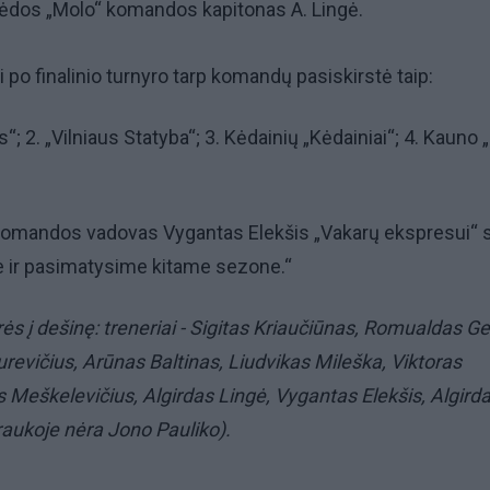
ėdos „Molo“ komandos kapitonas A. Lingė.
ai po finalinio turnyro tarp komandų pasiskirstė taip:
“; 2. „Vilniaus Statyba“; 3. Kėdainių „Kėdainiai“; 4. Kauno
komandos vadovas Vygantas Elekšis „Vakarų ekspresui“ 
 ir pasimatysime kitame sezone.“
ės į dešinę: treneriai - Sigitas Kriaučiūnas, Romualdas Gel
urevičius, Arūnas Baltinas, Liudvikas Mileška, Viktoras
 Meškelevičius, Algirdas Lingė, Vygantas Elekšis, Algird
raukoje nėra Jono Pauliko).