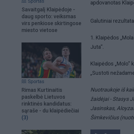
Sportas
apdovanotas Klaip
Savaitgalį Klaipėdoje -
daug sporto: veiksmas
Galutiniai rezultat
virs penkiose skirtingose
miesto vietose
1. Klaipėdos „Molas
Juta“.
Klaipėdos „Molo“ 
„Sustoti nežadame
Sportas
Nuotraukoje iš kair
Rimas Kurtinaitis
paskelbė Lietuvos
žaidėjai - Stasys J
rinktinės kandidatus:
Jasinskas, Aloyzas
sąraše - du klaipėdiečiai
(3)
Šimkevičius (nuot