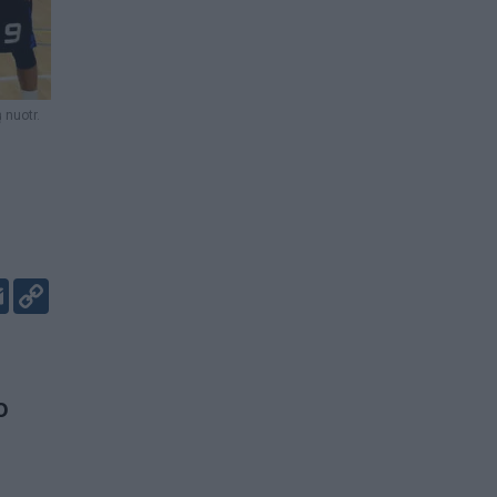
 nuotr.
er
kedIn
Email
Copy
Link
o
.