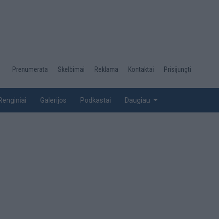
Desktop
Prenumerata
Skelbimai
Reklama
Kontaktai
Prisijungti
menu
top
Renginiai
Galerijos
Podkastai
Daugiau