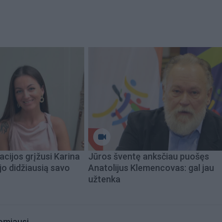
acijos grįžusi Karina
Jūros šventę anksčiau puošęs
jo didžiausią savo
Anatolijus Klemencovas: gal jau
užtenka
omiausi