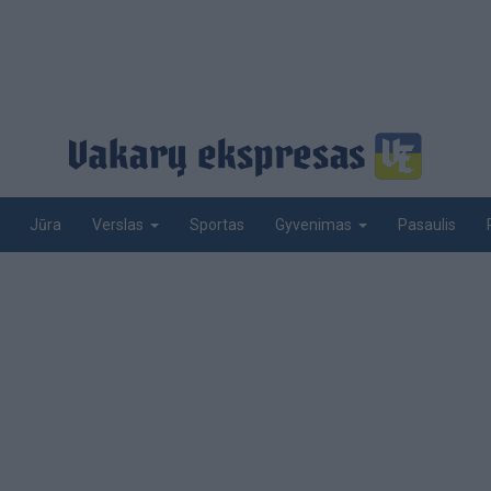
Jūra
Sportas
Pasaulis
Verslas
Gyvenimas