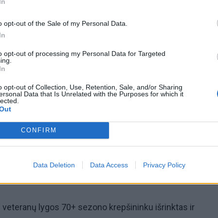
In
o opt-out of the Sale of my Personal Data.
In
to opt-out of processing my Personal Data for Targeted
ing.
In
omiausi
o opt-out of Collection, Use, Retention, Sale, and/or Sharing
ersonal Data that Is Unrelated with the Purposes for which it
Mirė garsi lietuvių aktorė: „Jos vaidmenys išliks Lietuv
lected.
Out
teatro istorijoje“
CONFIRM
Pelių ir žiurkių baubas: kas graužikus gąsdina labiau ne
nuodai
Data Deletion
Data Access
Privacy Policy
 veteranų lygos 70+ sezono krepšininku išrinktas ir