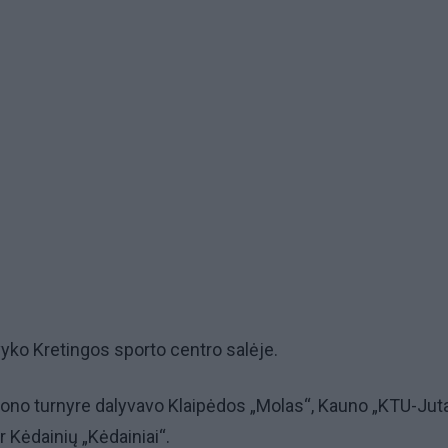
 vyko Kretingos sporto centro salėje.
no turnyre dalyvavo Klaipėdos „Molas“, Kauno „KTU-Juta
ir Kėdainių „Kėdainiai“.