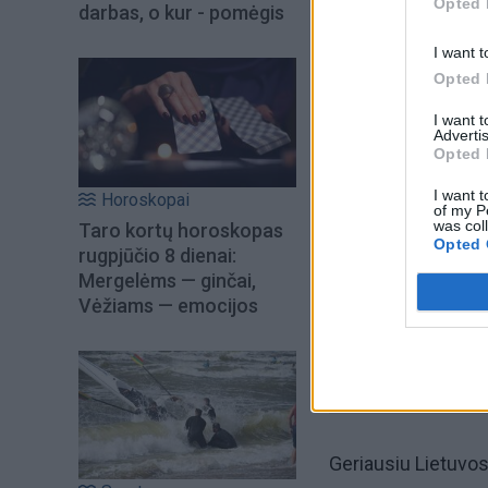
Opted 
darbas, o kur - pomėgis
I want t
Opted 
I want 
Advertis
Opted 
Šiuo metu skait
I want t
Horoskopai
of my P
was col
Taro kortų horoskopas
Opted 
rugpjūčio 8 dienai:
Mergelėms — ginčai,
Vėžiams — emocijos
Geriausiu Lietuvos