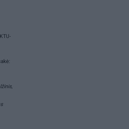
 „KTU-
sakė:
žinis,
as