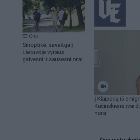
Orai
Sinoptikė: savaitgalį
Lietuvoje vyraus
gaivesni ir sausesni orai
Į Klaipėdą iš emigr
Kučinskienė įvardi
norą
Šiuo metu skait