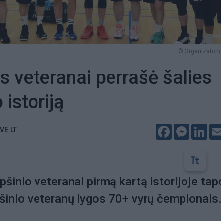
© Organizatorių
s veteranai perrašė šalies
 istoriją
Facebook
Messeng
Lin
VE.LT
pšinio veteranai pirmą kartą istorijoje tap
šinio veteranų lygos 70+ vyrų čempionais