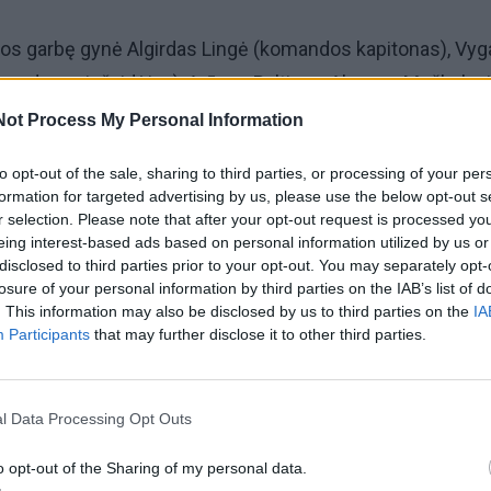
s garbę gynė Algirdas Lingė (komandos kapitonas), Vyg
vadovas ir žaidėjas), Arūnas Baltinas, Aloyzas Meškelevi
 Jonas Paulikas, Algirdas Šimkevičius, Viktoras Jasinskas 
Not Process My Personal Information
to opt-out of the sale, sharing to third parties, or processing of your per
formation for targeted advertising by us, please use the below opt-out s
repšininkai pusfinalyje rezultatu 46:43 įveikė Kėdainių
r selection. Please note that after your opt-out request is processed y
eing interest-based ads based on personal information utilized by us or
nale susitiko su tituluotais „Vilniaus Statybos“ komandos
disclosed to third parties prior to your opt-out. You may separately opt-
 juos 34 taškų skirtumu - 76:42.
losure of your personal information by third parties on the IAB’s list of
. This information may also be disclosed by us to third parties on the
IA
Participants
that may further disclose it to other third parties.
l Data Processing Opt Outs
o opt-out of the Sharing of my personal data.