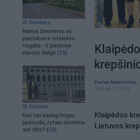
Aktualijos
Namai žmonėms su
psichikos ir intelekto
Klaipėdo
negalia - ir pietinėje
miesto dalyje
(10)
krepšinio
,
Paulius Matulevičius
2025-06-17 17:39
Klaipėda
Klaipėdos kre
Kas tas paslaptingas
jaunuolis, rytais stovintis
Lietuvos krep
ant tilto?
(10)