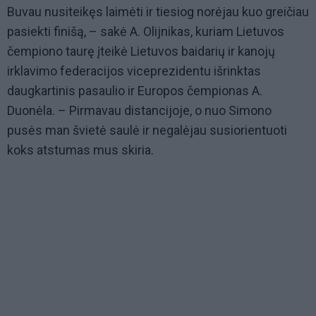
Buvau nusiteikęs laimėti ir tiesiog norėjau kuo greičiau
pasiekti finišą, – sakė A. Olijnikas, kuriam Lietuvos
čempiono taurę įteikė Lietuvos baidarių ir kanojų
irklavimo federacijos viceprezidentu išrinktas
daugkartinis pasaulio ir Europos čempionas A.
Duonėla. – Pirmavau distancijoje, o nuo Simono
pusės man švietė saulė ir negalėjau susiorientuoti
koks atstumas mus skiria.