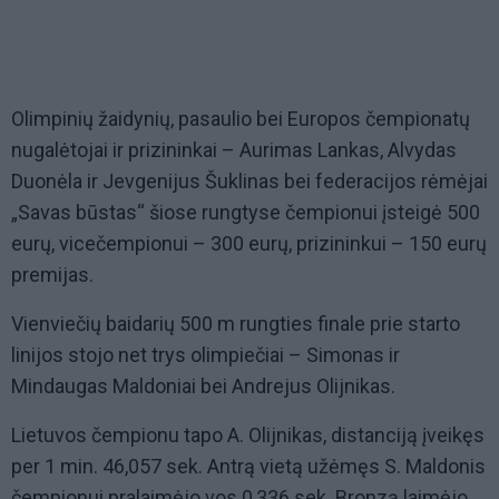
Olimpinių žaidynių, pasaulio bei Europos čempionatų
nugalėtojai ir prizininkai – Aurimas Lankas, Alvydas
Duonėla ir Jevgenijus Šuklinas bei federacijos rėmėjai
„Savas būstas“ šiose rungtyse čempionui įsteigė 500
eurų, vicečempionui – 300 eurų, prizininkui – 150 eurų
premijas.
Vienviečių baidarių 500 m rungties finale prie starto
linijos stojo net trys olimpiečiai – Simonas ir
Mindaugas Maldoniai bei Andrejus Olijnikas.
Lietuvos čempionu tapo A. Olijnikas, distanciją įveikęs
per 1 min. 46,057 sek. Antrą vietą užėmęs S. Maldonis
čempionui pralaimėjo vos 0,336 sek. Bronzą laimėjo