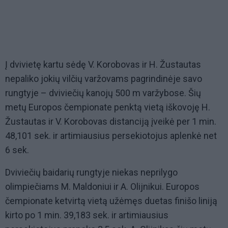
Į dvivietę kartu sėdę V. Korobovas ir H. Žustautas
nepaliko jokių vilčių varžovams pagrindinėje savo
rungtyje – dviviečių kanojų 500 m varžybose. Šių
metų Europos čempionate penktą vietą iškovoję H.
Žustautas ir V. Korobovas distanciją įveikė per 1 min.
48,101 sek. ir artimiausius persekiotojus aplenkė net
6 sek.
Dviviečių baidarių rungtyje niekas neprilygo
olimpiečiams M. Maldoniui ir A. Olijnikui. Europos
čempionate ketvirtą vietą užėmęs duetas finišo liniją
kirto po 1 min. 39,183 sek. ir artimiausius