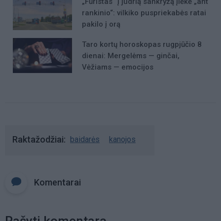
„Fūristas“ į judrią sankryžą įlėkė „ant
rankinio“: vilkiko puspriekabės ratai
pakilo į orą
Taro kortų horoskopas rugpjūčio 8
dienai: Mergelėms — ginčai,
Vėžiams — emocijos
Raktažodžiai
baidarės
kanojos
Komentarai
Rašyti komentarą