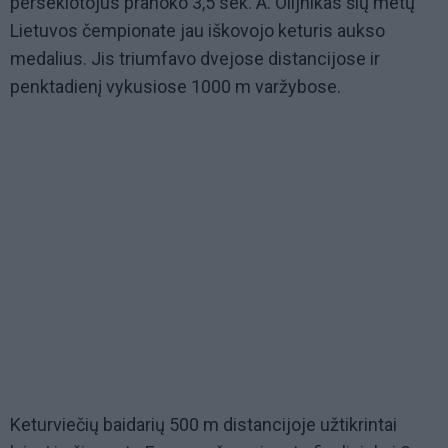
persekiotojus pranoko 3,5 sek. A. Olijnikas šių metų
Lietuvos čempionate jau iškovojo keturis aukso
medalius. Jis triumfavo dvejose distancijose ir
penktadienį vykusiose 1000 m varžybose.
Keturviečių baidarių 500 m distancijoje užtikrintai