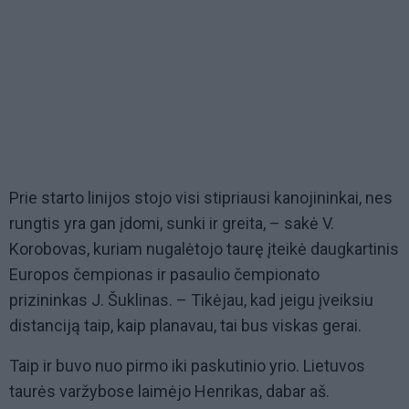
Prie starto linijos stojo visi stipriausi kanojininkai, nes
rungtis yra gan įdomi, sunki ir greita, – sakė V.
Korobovas, kuriam nugalėtojo taurę įteikė daugkartinis
Europos čempionas ir pasaulio čempionato
prizininkas J. Šuklinas. – Tikėjau, kad jeigu įveiksiu
distanciją taip, kaip planavau, tai bus viskas gerai.
Taip ir buvo nuo pirmo iki paskutinio yrio. Lietuvos
taurės varžybose laimėjo Henrikas, dabar aš.