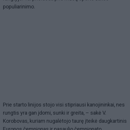
populiarinimo.
Prie starto linijos stojo visi stipriausi kanojininkai, nes
rungtis yra gan įdomi, sunki ir greita, – sakė V.
Korobovas, kuriam nugalėtojo taurę įteikė daugkartinis
Europos čempionas ir pasaulio čempionato