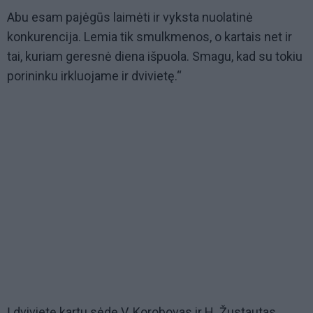
Abu esam pajėgūs laimėti ir vyksta nuolatinė
konkurencija. Lemia tik smulkmenos, o kartais net ir
tai, kuriam geresnė diena išpuola. Smagu, kad su tokiu
porininku irkluojame ir dvivietę.“
Į dvivietę kartu sėdę V. Korobovas ir H. Žustautas