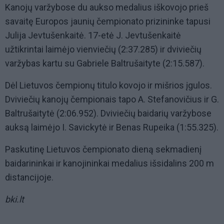
Kanojų varžybose du aukso medalius iškovojo prieš
savaitę Europos jaunių čempionato prizininke tapusi
Julija Jevtušenkaitė. 17-etė J. Jevtušenkaitė
užtikrintai laimėjo vienviečių (2:37.285) ir dviviečių
varžybas kartu su Gabriele Baltrušaityte (2:15.587).
Dėl Lietuvos čempionų titulo kovojo ir mišrios įgulos.
Dviviečių kanojų čempionais tapo A. Stefanovičius ir G.
Baltrušaitytė (2:06.952). Dviviečių baidarių varžybose
auksą laimėjo I. Savickytė ir Benas Rupeika (1:55.325).
Paskutinę Lietuvos čempionato dieną sekmadienį
baidarininkai ir kanojininkai medalius išsidalins 200 m
distancijoje.
bki.lt