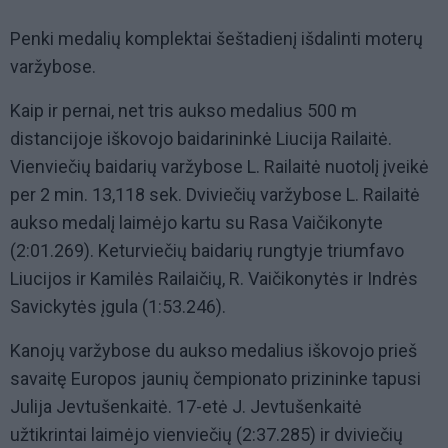
Penki medalių komplektai šeštadienį išdalinti moterų
varžybose.
Kaip ir pernai, net tris aukso medalius 500 m
distancijoje iškovojo baidarininkė Liucija Railaitė.
Vienviečių baidarių varžybose L. Railaitė nuotolį įveikė
per 2 min. 13,118 sek. Dviviečių varžybose L. Railaitė
aukso medalį laimėjo kartu su Rasa Vaičikonyte
(2:01.269). Keturviečių baidarių rungtyje triumfavo
Liucijos ir Kamilės Railaičių, R. Vaičikonytės ir Indrės
Savickytės įgula (1:53.246).
Kanojų varžybose du aukso medalius iškovojo prieš
savaitę Europos jaunių čempionato prizininke tapusi
Julija Jevtušenkaitė. 17-etė J. Jevtušenkaitė
užtikrintai laimėjo vienviečių (2:37.285) ir dviviečių