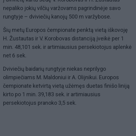
nepaliko jokių vilčių varžovams pagrindinėje savo
rungtyje – dviviečių kanojų 500 m varžybose.
Šių metų Europos čempionate penktą vietą iškovoję
H. Žustautas ir V. Korobovas distanciją įveikė per 1
min. 48,101 sek. ir artimiausius persekiotojus aplenkė
net 6 sek.
Dviviečių baidarių rungtyje niekas neprilygo
olimpiečiams M. Maldoniui ir A. Olijnikui. Europos
čempionate ketvirtą vietą užėmęs duetas finišo liniją
kirto po 1 min. 39,183 sek. ir artimiausius
persekiotojus pranoko 3,5 sek.