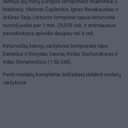
laimėjo šių metų Europos čempionato finalininkai S.
Maldonis, Viktoras Čaplinskis, Ignas Navakauskas ir
Artūras Seja. Lietuvos čempione tapusi keturvietė
nuotolį įveikė per 1 min. 25,059 sek. ir artimiausius
persekiotojus aplenkė daugiau nei 4 sek.
Keturviečių kanojų varžybose čempionais tapo
Danielius ir Dovydas Gauriai, Kirilas Suchorukovas ir
Adas Stefanovičius (1:50.343).
Penki medalių komplektai šeštadienį išdalinti moterų
varžybose.