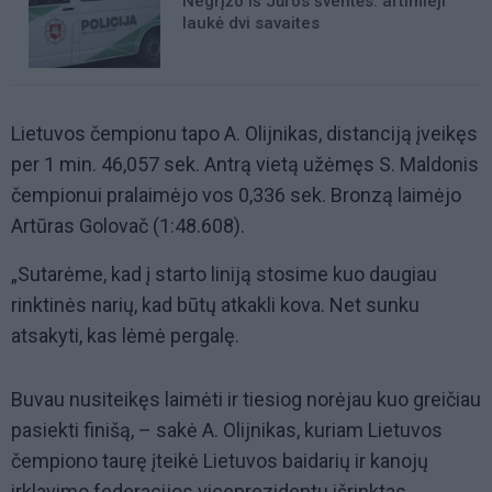
Negrįžo iš Jūros šventės: artimieji
laukė dvi savaites
Lietuvos čempionu tapo A. Olijnikas, distanciją įveikęs
per 1 min. 46,057 sek. Antrą vietą užėmęs S. Maldonis
čempionui pralaimėjo vos 0,336 sek. Bronzą laimėjo
Artūras Golovač (1:48.608).
„Sutarėme, kad į starto liniją stosime kuo daugiau
rinktinės narių, kad būtų atkakli kova. Net sunku
atsakyti, kas lėmė pergalę.
Buvau nusiteikęs laimėti ir tiesiog norėjau kuo greičiau
pasiekti finišą, – sakė A. Olijnikas, kuriam Lietuvos
čempiono taurę įteikė Lietuvos baidarių ir kanojų
irklavimo federacijos viceprezidentu išrinktas