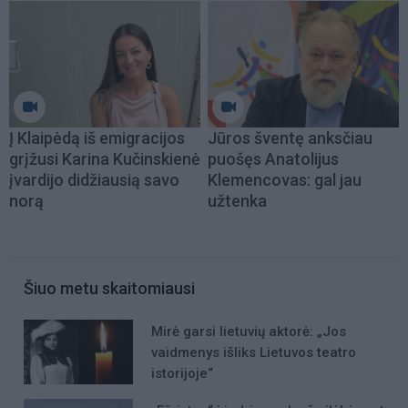
Į Klaipėdą iš emigracijos
Jūros šventę anksčiau
grįžusi Karina Kučinskienė
puošęs Anatolijus
įvardijo didžiausią savo
Klemencovas: gal jau
norą
užtenka
Šiuo metu skaitomiausi
Mirė garsi lietuvių aktorė: „Jos
vaidmenys išliks Lietuvos teatro
istorijoje“