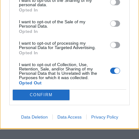
I want to opt-out of the Sharing of my
personal data.
Paskutinę Lietuvos čempionato dieną sekmadienį
Opted In
baidarininkai ir kanojininkai medalius išsidalins 200 m
I want to opt-out of the Sale of my
Personal Data.
distancijoje.
Opted In
bki.ltDaugiausia intrigos buvo vyrų vienviečių baidarių
I want to opt-out of processing my
Personal Data for Targeted Advertising.
ir kanojų rungtyse, kur Lietuvos rinktinės lyderiai
Opted In
kovojo ne tik dėl Lietuvos čempionų vardo, bet ir
I want to opt-out of Collection, Use,
piniginių premijų.
Retention, Sale, and/or Sharing of my
Personal Data that Is Unrelated with the
Purposes for which it was collected.
Opted Out
CONFIRM
Data Deletion
Data Access
Privacy Policy