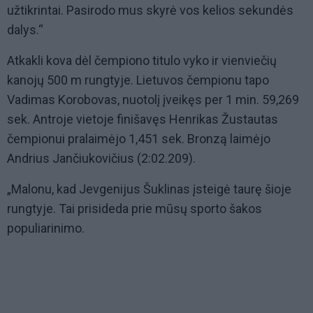
užtikrintai. Pasirodo mus skyrė vos kelios sekundės
dalys.“
Atkakli kova dėl čempiono titulo vyko ir vienviečių
kanojų 500 m rungtyje. Lietuvos čempionu tapo
Vadimas Korobovas, nuotolį įveikęs per 1 min. 59,269
sek. Antroje vietoje finišavęs Henrikas Žustautas
čempionui pralaimėjo 1,451 sek. Bronzą laimėjo
Andrius Jančiukovičius (2:02.209).
„Malonu, kad Jevgenijus Šuklinas įsteigė taurę šioje
rungtyje. Tai prisideda prie mūsų sporto šakos
populiarinimo.