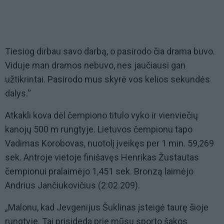
Tiesiog dirbau savo darbą, o pasirodo čia drama buvo.
Viduje man dramos nebuvo, nes jaučiausi gan
užtikrintai. Pasirodo mus skyrė vos kelios sekundės
dalys.“
Atkakli kova dėl čempiono titulo vyko ir vienviečių
kanojų 500 m rungtyje. Lietuvos čempionu tapo
Vadimas Korobovas, nuotolį įveikęs per 1 min. 59,269
sek. Antroje vietoje finišavęs Henrikas Žustautas
čempionui pralaimėjo 1,451 sek. Bronzą laimėjo
Andrius Jančiukovičius (2:02.209).
„Malonu, kad Jevgenijus Šuklinas įsteigė taurę šioje
rungtyje. Tai prisideda prie mūsų sporto šakos