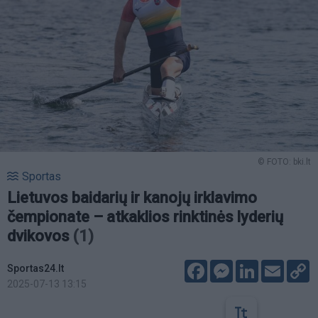
© FOTO: bki.lt
Sportas
Lietuvos baidarių ir kanojų irklavimo
čempionate – atkaklios rinktinės lyderių
dvikovos
(1)
Facebook
Messenger
LinkedIn
Email
C
Sportas24.lt
L
2025-07-13 13:15