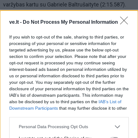
varžybas kartu su Gabriele Baltrušaityte (2:15.587).
ve.lt -
Do Not Process My Personal Information
If you wish to opt-out of the sale, sharing to third parties, or
processing of your personal or sensitive information for
targeted advertising by us, please use the below opt-out
section to confirm your selection. Please note that after your
opt-out request is processed you may continue seeing
interest-based ads based on personal information utilized by
us or personal information disclosed to third parties prior to
your opt-out. You may separately opt-out of the further
disclosure of your personal information by third parties on the
IAB’s list of downstream participants. This information may
also be disclosed by us to third parties on the
IAB’s List of
Dėl Lietuvos čempionų titulo kovojo ir mišrios įgulos.
Downstream Participants
that may further disclose it to other
third parties.
Dviviečių kanojų čempionais tapo A. Stefanovičius ir G.
Baltrušaitytė (2:06.952). Dviviečių baidarių varžybose
Personal Data Processing Opt Outs
auksą laimėjo I. Savickytė ir Benas Rupeika (1:55.325).