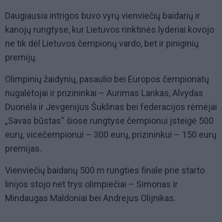
Daugiausia intrigos buvo vyrų vienviečių baidarių ir
kanojų rungtyse, kur Lietuvos rinktinės lyderiai kovojo
ne tik dėl Lietuvos čempionų vardo, bet ir piniginių
premijų.
Olimpinių žaidynių, pasaulio bei Europos čempionatų
nugalėtojai ir prizininkai – Aurimas Lankas, Alvydas
Duonėla ir Jevgenijus Šuklinas bei federacijos rėmėjai
„Savas būstas“ šiose rungtyse čempionui įsteigė 500
eurų, vicečempionui – 300 eurų, prizininkui – 150 eurų
premijas.
Vienviečių baidarių 500 m rungties finale prie starto
linijos stojo net trys olimpiečiai – Simonas ir
Mindaugas Maldoniai bei Andrejus Olijnikas.