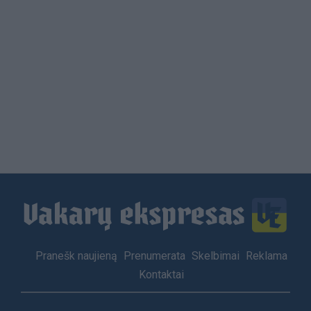
Load
More
Footer
Pranešk naujieną
Prenumerata
Skelbimai
Reklama
menu
Kontaktai