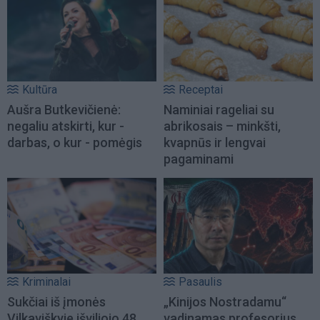
Kultūra
Receptai
Aušra Butkevičienė:
Naminiai rageliai su
negaliu atskirti, kur -
abrikosais – minkšti,
darbas, o kur - pomėgis
kvapnūs ir lengvai
pagaminami
Kriminalai
Pasaulis
Sukčiai iš įmonės
„Kinijos Nostradamu“
Vilkaviškyje išviliojo 48
vadinamas profesorius