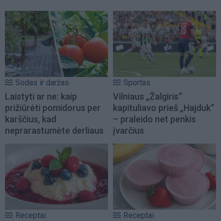
Sodas ir daržas
Sportas
Laistyti ar ne: kaip
Vilniaus „Žalgiris“
prižiūrėti pomidorus per
kapituliavo prieš „Hajduk“
karščius, kad
– praleido net penkis
neprarastumėte derliaus
įvarčius
Receptai
Receptai