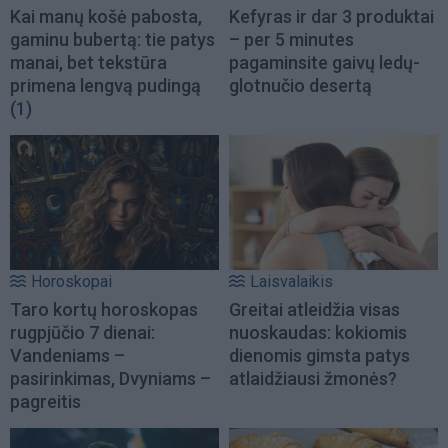
Kai manų košė pabosta,
Kefyras ir dar 3 produktai
gaminu bubertą: tie patys
– per 5 minutes
manai, bet tekstūra
pagaminsite gaivų ledų-
primena lengvą pudingą
glotnučio desertą
(1)
Horoskopai
Laisvalaikis
Taro kortų horoskopas
Greitai atleidžia visas
rugpjūčio 7 dienai:
nuoskaudas: kokiomis
Vandeniams –
dienomis gimsta patys
pasirinkimas, Dvyniams –
atlaidžiausi žmonės?
pagreitis