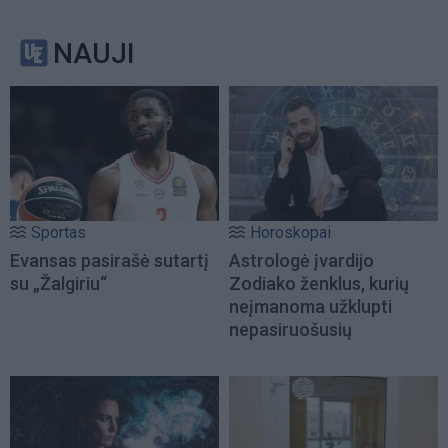
NAUJI
Sportas
Horoskopai
Evansas pasirašė sutartį
Astrologė įvardijo
su „Žalgiriu“
Zodiako ženklus, kurių
neįmanoma užklupti
nepasiruošusių