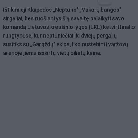
Ištikimieji Klaipėdos „Neptūno" „Vakarų bangos"
sirgaliai, besiruošiantys šią savaitę palaikyti savo
komandą Lietuvos krepšinio lygos (LKL) ketvirtfinalio
rungtynėse, kur neptūniečiai iki dviejų pergalių
susitiks su „Gargždų" ekipa, liko nustebinti varžovų
arenoje jiems išskirtų vietų bilietų kaina.