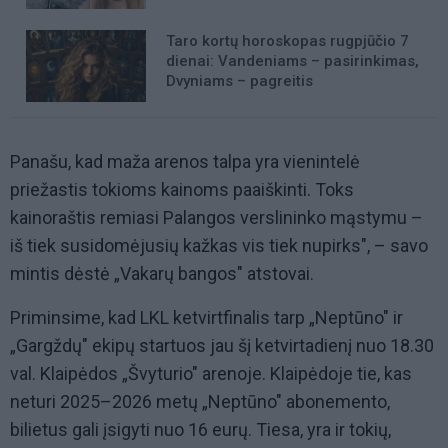
Taro kortų horoskopas rugpjūčio 7
dienai: Vandeniams – pasirinkimas,
Dvyniams – pagreitis
Panašu, kad maža arenos talpa yra vienintelė
priežastis tokioms kainoms paaiškinti. Toks
kainoraštis remiasi Palangos verslininko mąstymu –
iš tiek susidomėjusių kažkas vis tiek nupirks", – savo
mintis dėstė „Vakarų bangos" atstovai.
Priminsime, kad LKL ketvirtfinalis tarp „Neptūno" ir
„Gargždų" ekipų startuos jau šį ketvirtadienį nuo 18.30
val. Klaipėdos „Švyturio" arenoje. Klaipėdoje tie, kas
neturi 2025–2026 metų „Neptūno" abonemento,
bilietus gali įsigyti nuo 16 eurų. Tiesa, yra ir tokių,