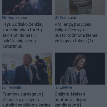
Horoskopai
Kriminalai
Trys Zodiako ženklai,
Pro langą paryčiais
kurie šiandien turėtų
žvilgtelėjęs vyras
atkreipti dėmesį į
nustėro: žmona kieme
aukštesniųjų jėgų
virto gyvu fakelu
(1)
patarimus
Pasaulis
Lietuva
Trumpas sureagavo į
Čmilytė-Nielsen
Zelenskio prašymą
neatmeta idėjos
suteikti papildomą karinę
kandidatuoti į