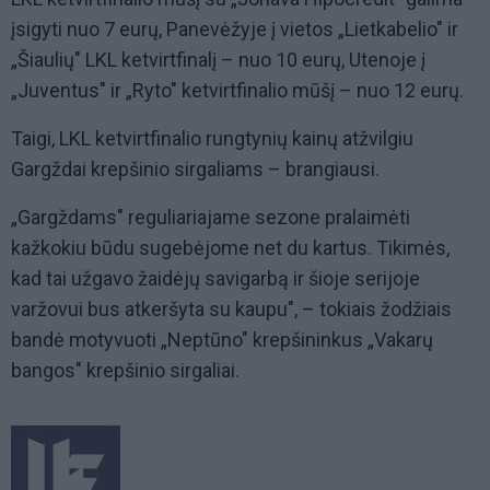
įsigyti nuo 7 eurų, Panevėžyje į vietos „Lietkabelio" ir
„Šiaulių" LKL ketvirtfinalį – nuo 10 eurų, Utenoje į
„Juventus" ir „Ryto" ketvirtfinalio mūšį – nuo 12 eurų.
Taigi, LKL ketvirtfinalio rungtynių kainų atžvilgiu
Gargždai krepšinio sirgaliams – brangiausi.
„Gargždams" reguliariajame sezone pralaimėti
kažkokiu būdu sugebėjome net du kartus. Tikimės,
kad tai užgavo žaidėjų savigarbą ir šioje serijoje
varžovui bus atkeršyta su kaupu", – tokiais žodžiais
bandė motyvuoti „Neptūno" krepšininkus „Vakarų
bangos" krepšinio sirgaliai.