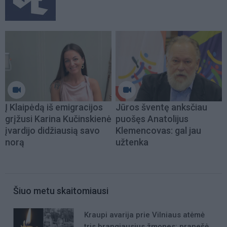
Į Klaipėdą iš emigracijos
Jūros šventę anksčiau
grįžusi Karina Kučinskienė
puošęs Anatolijus
įvardijo didžiausią savo
Klemencovas: gal jau
norą
užtenka
Šiuo metu skaitomiausi
Kraupi avarija prie Vilniaus atėmė
tris brangiausius žmones: pranešė,