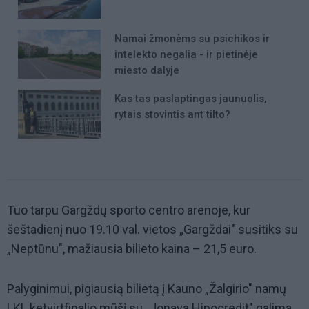
Namai žmonėms su psichikos ir
intelekto negalia - ir pietinėje
miesto dalyje
Kas tas paslaptingas jaunuolis,
rytais stovintis ant tilto?
Tuo tarpu Gargždų sporto centro arenoje, kur
šeštadienį nuo 19.10 val. vietos „Gargždai" susitiks su
„Neptūnu", mažiausia bilieto kaina – 21,5 euro.
Palyginimui, pigiausią bilietą į Kauno „Žalgirio" namų
LKL ketvirtfinalio mūšį su „Jonava Hipocredit" galima