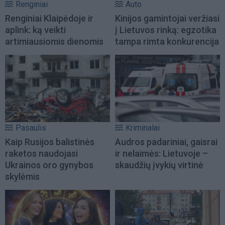
Renginiai
Auto
Renginiai Klaipėdoje ir
Kinijos gamintojai veržiasi
aplink: ką veikti
į Lietuvos rinką: egzotika
artimiausiomis dienomis
tampa rimta konkurencija
Pasaulis
Kriminalai
Kaip Rusijos balistinės
Audros padariniai, gaisrai
raketos naudojasi
ir nelaimės: Lietuvoje –
Ukrainos oro gynybos
skaudžių įvykių virtinė
skylėmis