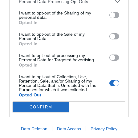
Personal Data Processing Opt Outs
I want to opt-out of the Sharing of my
personal data.
Opted In
I want to opt-out of the Sale of my
Sportas
Sportas
Personal Data.
Opted In
Evansas pasirašė sutartį
Vilniaus „Žalgiris“
su „Žalgiriu“
kapituliavo prieš „Hajduk“
I want to opt-out of processing my
– praleido net penkis
Personal Data for Targeted Advertising.
Opted In
įvarčius
I want to opt-out of Collection, Use,
Retention, Sale, and/or Sharing of my
Personal Data that Is Unrelated with the
Purposes for which it was collected.
Opted Out
CONFIRM
Sportas
Sportas
Krepšinio čempionato
„Dragūnas“ sulaukė
Data Deletion
Data Access
Privacy Policy
organizavimui - 0,4 mln.
pastiprinimo: į Klaipėdą