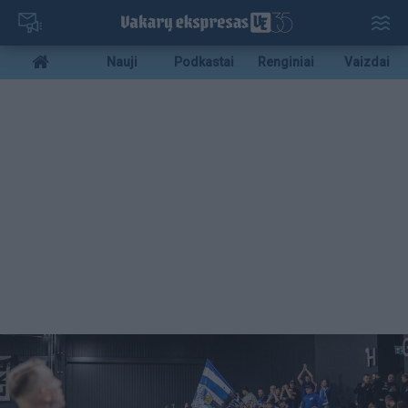
Pereiti
į
pagrindinį
Mobile
Nauji
Podkastai
Renginiai
Vaizdai
turinį
menu
bottom