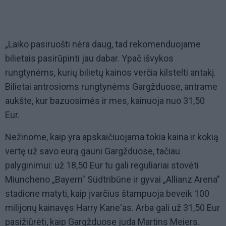
„Laiko pasiruošti nėra daug, tad rekomenduojame
bilietais pasirūpinti jau dabar. Ypač išvykos
rungtynėms, kurių bilietų kainos verčia kilstelti antakį.
Bilietai antrosioms rungtynėms Gargžduose, antrame
aukšte, kur bazuosimės ir mes, kainuoja nuo 31,50
Eur.
Nežinome, kaip yra apskaičiuojama tokia kaina ir kokią
vertę už savo eurą gauni Gargžduose, tačiau
palyginimui: už 18,50 Eur tu gali reguliariai stovėti
Miuncheno „Bayern" Südtribüne ir gyvai „Allianz Arena"
stadione matyti, kaip įvarčius štampuoja beveik 100
milijonų kainavęs Harry Kane'as. Arba gali už 31,50 Eur
pasižiūrėti, kaip Gargžduose juda Martins Meiers.