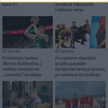
eurų
(1)
atvyksta Sakartvelo
rinktinės narys
Sportas
Sportas
Problemos tęsiasi:
Po rasizmo skandalo
iškritus Butkevičiui, į
prabilo pasaulio
rinktinę kviečiamas
čempionei kenkęs lietuvis,
„Juventus“ puolėjas
jo veiksmus tirs policija