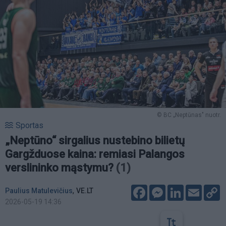
© BC „Neptūnas" nuotr.
Sportas
„Neptūno“ sirgalius nustebino bilietų
Gargžduose kaina: remiasi Palangos
verslininko mąstymu?
(1)
Facebook
Messenger
LinkedIn
Email
C
,
Paulius Matulevičius
VE.LT
L
2026-05-19 14:36