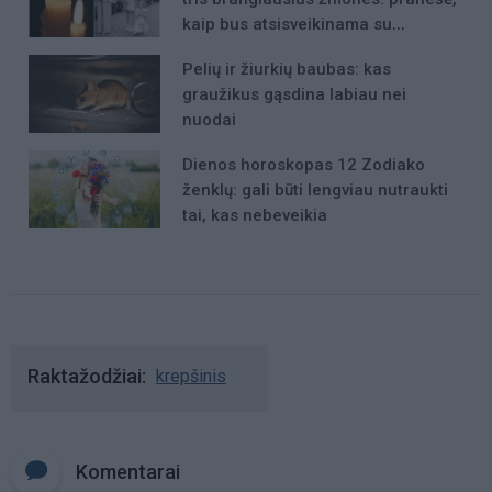
kaip bus atsisveikinama su
mergaite, jos mama ir močiute
Pelių ir žiurkių baubas: kas
graužikus gąsdina labiau nei
nuodai
Dienos horoskopas 12 Zodiako
ženklų: gali būti lengviau nutraukti
tai, kas nebeveikia
Raktažodžiai
krepšinis
Komentarai