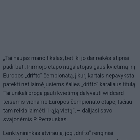
„Tai naujas mano tikslas, bet iki jo dar reikės stipriai
padirbėti. Pirmojo etapo nugalėtojas gaus kvietimą ir į
Europos „drifto“ čempionatą, į kurį kartais nepavyksta
patekti net laimėjusiems šalies „drifto“ karaliaus titulą.
Tai unikali proga gauti kvietimą dalyvauti wildcard
teisėmis viename Europos čempionato etape, tačiau
tam reikia laimėti 1-ąją vietą“, – dalijasi savo
svajonėmis P. Petrauskas.
Lenktynininkas atvirauja, jog „drifto“ renginiai