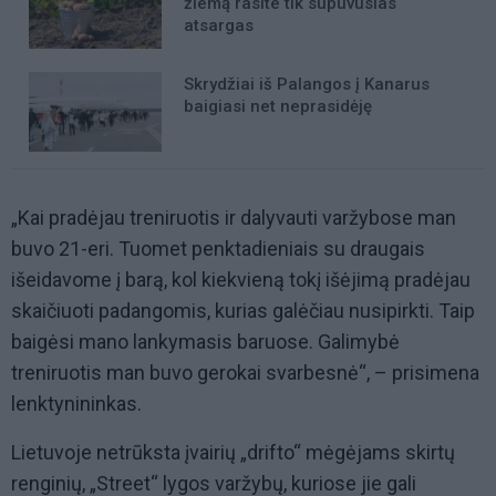
žiemą rasite tik supuvusias
atsargas
Skrydžiai iš Palangos į Kanarus
baigiasi net neprasidėję
„Kai pradėjau treniruotis ir dalyvauti varžybose man
buvo 21-eri. Tuomet penktadieniais su draugais
išeidavome į barą, kol kiekvieną tokį išėjimą pradėjau
skaičiuoti padangomis, kurias galėčiau nusipirkti. Taip
baigėsi mano lankymasis baruose. Galimybė
treniruotis man buvo gerokai svarbesnė“, – prisimena
lenktynininkas.
Lietuvoje netrūksta įvairių „drifto“ mėgėjams skirtų
renginių, „Street“ lygos varžybų, kuriose jie gali