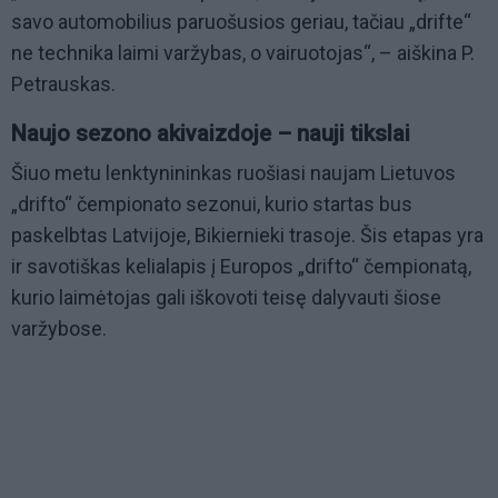
savo automobilius paruošusios geriau, tačiau „drifte“
ne technika laimi varžybas, o vairuotojas“, – aiškina P.
Petrauskas.
Naujo sezono akivaizdoje – nauji tikslai
Šiuo metu lenktynininkas ruošiasi naujam Lietuvos
„drifto“ čempionato sezonui, kurio startas bus
paskelbtas Latvijoje, Bikiernieki trasoje. Šis etapas yra
ir savotiškas kelialapis į Europos „drifto“ čempionatą,
kurio laimėtojas gali iškovoti teisę dalyvauti šiose
varžybose.