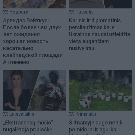
Новости
Pasaulis
Арвидас Вайткус:
Karinis ir diplomatinis
После более чем двух
persilaužimas kare
лет ожидания –
Ukrainos naudai užleidžia
хорошая новость
vietą augančiam
касательно
nusivylimui
клайпедской площади
Атгимимо
Laisvalaikis
Kriminalai
„Ekstrasensų mūšio“
Šiltnamyje augo ne tik
nugalėtoja pribloškė
pomidorai ir agurkai: