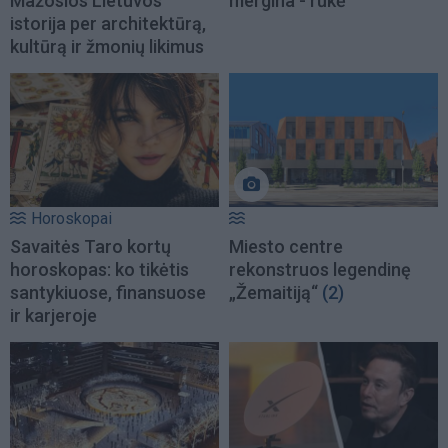
Mažosios Lietuvos
mergina - rūkė
istorija per architektūrą,
kultūrą ir žmonių likimus
Horoskopai
Savaitės Taro kortų
Miesto centre
horoskopas: ko tikėtis
rekonstruos legendinę
santykiuose, finansuose
„Žemaitiją“
(2)
ir karjeroje