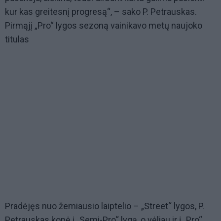
kur kas greitesnį progresą“, – sako P. Petrauskas.
Pirmąjį „Pro“ lygos sezoną vainikavo metų naujoko
titulas
Pradėjęs nuo žemiausio laiptelio – „Street“ lygos, P.
Petrauskas kopė į „Semi-Pro“ lygą, o vėliau ir į „Pro“.