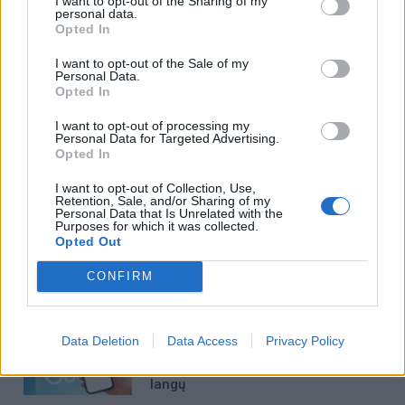
I want to opt-out of the Sharing of my
personal data.
Opted In
I want to opt-out of the Sale of my
Personal Data.
Opted In
I want to opt-out of processing my
Personal Data for Targeted Advertising.
Į Klaipėdą iš emigracijos
Jūros šventę anksčiau
Opted In
grįžusi Karina Kučinskienė
puošęs Anatolijus
I want to opt-out of Collection, Use,
įvardijo didžiausią savo
Klemencovas: gal jau
Retention, Sale, and/or Sharing of my
norą
užtenka
Personal Data that Is Unrelated with the
Purposes for which it was collected.
Opted Out
CONFIRM
Šiuo metu skaitomiausi
Data Deletion
Data Access
Privacy Policy
„Chrome“ gudrybė, apie kurią žino
nedaugelis: daugiau jokių įkyrių
langų