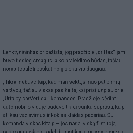
Lenktynininkas pripažįsta, jog pradžioje „driftas“ jam
buvo tiesiog smagus laiko praleidimo būdas, tačiau
noras tobulėti paskatino jį siekti vis daugiau.
„Tikrai nebuvo taip, kad man sektųsi nuo pat pirmų
varžybų, tačiau viskas pasikeitė, kai prisijungiau prie
„Urta by carVertical“ komandos. Pradžioje sėdint
automobilio viduje būdavo tikrai sunku suprasti, kaip
atlikau važiavimus ir kokias klaidas padariau. Su
komanda viskas kitaip – jos nariai viską filmuoja,
pasakoja, aiškina, todėl dirbant kartu galima pasiekti