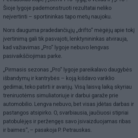
Šioje lygoje pademonstruoti rezultatai neliko
neįvertinti – sportininkas tapo metų naujoku.
Nors dauguma pradedančiųjų „drifto“ mėgėjų apie tokį
įvertinimą gali tik pasvajoti, lenktynininkas atvirauja,
kad važiavimas „Pro“ lygoje nebuvo lengvas
pasivaikščiojimas parke.
„Pirmasis sezonas „Pro“ lygoje pareikalavo daugybės
išbandymų ir kantrybės – koją kišdavo variklio
gedimai, teko patirti ir avarijų. Visą laisvą laiką skyriau
treniruotėms simuliatoriuje ir darbui garaže prie
automobilio. Lengva nebuvo, bet visas įdėtas darbas ir
pastangos atsipirko. O, svarbiausia, jaučiuosi stipriai
patobulėjęs ir peržengęs savo įsivaizduojamas ribas
ir baimes“, – pasakoja P. Petrauskas.