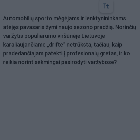
Automobilių sporto mėgėjams ir lenktynininkams
atėjęs pavasaris žymi naujo sezono pradžią. Norinčių
varžytis populiarumo viršūnėje Lietuvoje
karaliaujančiame „drifte“ netrūksta, tačiau, kaip
pradedančiajam patekti į profesionalų gretas, ir ko
reikia norint sėkmingai pasirodyti varžybose?