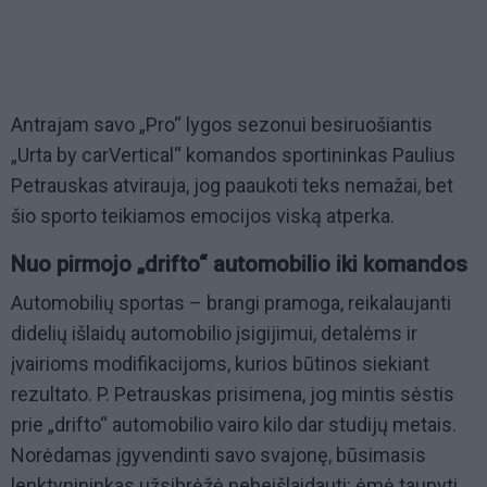
Antrajam savo „Pro“ lygos sezonui besiruošiantis
„Urta by carVertical“ komandos sportininkas Paulius
Petrauskas atvirauja, jog paaukoti teks nemažai, bet
šio sporto teikiamos emocijos viską atperka.
Nuo pirmojo „drifto“ automobilio iki komandos
Automobilių sportas – brangi pramoga, reikalaujanti
didelių išlaidų automobilio įsigijimui, detalėms ir
įvairioms modifikacijoms, kurios būtinos siekiant
rezultato. P. Petrauskas prisimena, jog mintis sėstis
prie „drifto“ automobilio vairo kilo dar studijų metais.
Norėdamas įgyvendinti savo svajonę, būsimasis
lenktynininkas užsibrėžė nebeišlaidauti: ėmė taupyti,