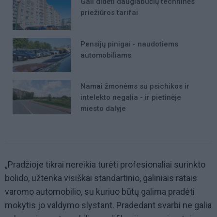
Gali didėti daugiabučių techninės
priežiūros tarifai
Pensijų pinigai - naudotiems
automobiliams
Namai žmonėms su psichikos ir
intelekto negalia - ir pietinėje
miesto dalyje
„Pradžioje tikrai nereikia turėti profesionaliai surinkto
bolido, užtenka visiškai standartinio, galiniais ratais
varomo automobilio, su kuriuo būtų galima pradėti
mokytis jo valdymo slystant. Pradedant svarbi ne galia