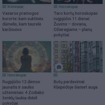
Kriminalai
Horoskopai
Vasaros pramogos
Taro kortų horoskopas
kurorte: kam suktinės
rugpjūčio 11 dienai:
dūmelis, kam taurelė
Žuvims – dovana,
karčiosios
Ožiaragiams – planų
pokyčiai
Horoskopai
Rugpjūčio 12 dienos
Butų pardavimai
jaunatis ir saulės
Klaipėdoje šiemet auga
užtemimas: 4 Zodiako
ženklų laukia dideli
pokyčiai