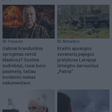
Pasaulis
Aktualijos
Galimai branduolinis
Krašto apsaugos
sprogimas netoli
savanorių pajėgos
Maskvos? Sostinė
pratybose Latvijoje
sudrebėjo, rusai buvo
išmėgino šarvuočius
pasimetę, tačiau
„Patria“
incidento niekas
nekomentavo