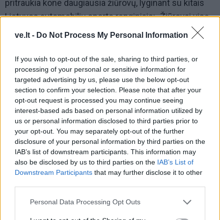
pritraukia kone daugiausia žiūrovų, lyginant su kitais
Lietuvos automobilių sporto renginiais: „Žiūrovai visą
trasą mato nuo starto iki finišo, automobiliai labai
ve.lt -
Do Not Process My Personal Information
galingi ir stipriai modifikuoti. Iš išmetimo sistemų
šaudo ugnis, o iš padangų veržiasi dūmai – visa tai
If you wish to opt-out of the sale, sharing to third parties, or
processing of your personal or sensitive information for
suteikia žiūrovams įspūdingą reginį. Žinoma, „drifte“
targeted advertising by us, please use the below opt-out
netrūksta ir avarijų“.
section to confirm your selection. Please note that after your
opt-out request is processed you may continue seeing
Pirmasis Lietuvos „drifto“ čempionato etapas, kuriame
interest-based ads based on personal information utilized by
varžysis P. Petrauskas, vyks jau gegužės 17–18
us or personal information disclosed to third parties prior to
your opt-out. You may separately opt-out of the further
dienomis, Latvijoje. Šiemet lenktynininkas planuoja
disclosure of your personal information by third parties on the
dalyvauti visuose penkiuose „Pro“ lygos etapuose,
IAB’s list of downstream participants. This information may
kurių metu lietuvis varžysis Lietuvos, Latvijos ir
also be disclosed by us to third parties on the
IAB’s List of
Downstream Participants
that may further disclose it to other
Estijos trasose. Dalis etapų taip pat bus apjungti su
third parties.
Baltijos šalių „drifto“ čempionatu.
Personal Data Processing Opt Outs