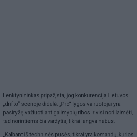
Lenktynininkas pripažįsta, jog konkurencija Lietuvos
„drifto“ scenoje didelė. „Pro“ lygos vairuotojai yra
pasiryžę važiuoti ant galimybių ribos ir visi nori laimėti,
tad norintiems čia varžytis, tikrai lengva nebus.
„Kalbant iš techninės pusės, tikrai yra komandų, kurios