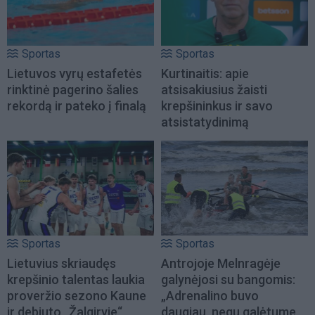
Sportas
Sportas
Lietuvos vyrų estafetės
Kurtinaitis: apie
rinktinė pagerino šalies
atsisakiusius žaisti
rekordą ir pateko į finalą
krepšininkus ir savo
atsistatydinimą
Sportas
Sportas
Lietuvius skriaudęs
Antrojoje Melnragėje
krepšinio talentas laukia
galynėjosi su bangomis:
proveržio sezono Kaune
„Adrenalino buvo
ir debiuto „Žalgiryje“
daugiau, negu galėtume