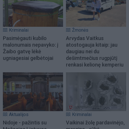
Kriminalai
Žmonės
Pasimėgauti kubilo
Arvydas Vaitkus
malonumais nepavyko: į
atostogauja kitaip: jau
Žaibo gatvę lėkė
daugiau nei du
ugniagesiai gelbėtojai
dešimtmečius rugpjūtį
renkasi kelionę kemperiu
Aktualijos
Kriminalai
Nidoje - pažintis su
Vaikinai žolę pardavinėjo,