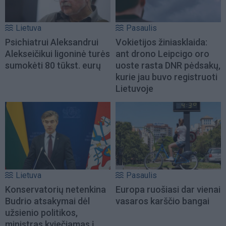
Lietuva
Pasaulis
Psichiatrui Aleksandrui
Vokietijos žiniasklaida:
Alekseičikui ligoninė turės
ant drono Leipcigo oro
sumokėti 80 tūkst. eurų
uoste rasta DNR pėdsakų,
kurie jau buvo registruoti
Lietuvoje
Lietuva
Pasaulis
Konservatorių netenkina
Europa ruošiasi dar vienai
Budrio atsakymai dėl
vasaros karščio bangai
užsienio politikos,
ministras kviečiamas į