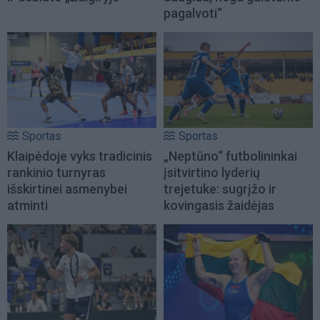
pagalvoti“
Sportas
Sportas
Klaipėdoje vyks tradicinis
„Neptūno“ futbolininkai
rankinio turnyras
įsitvirtino lyderių
išskirtinei asmenybei
trejetuke: sugrįžo ir
atminti
kovingasis žaidėjas