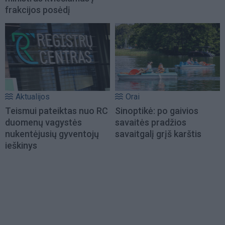
frakcijos posėdį
Aktualijos
Orai
Teismui pateiktas nuo RC
Sinoptikė: po gaivios
duomenų vagystės
savaitės pradžios
nukentėjusių gyventojų
savaitgalį grįš karštis
ieškinys