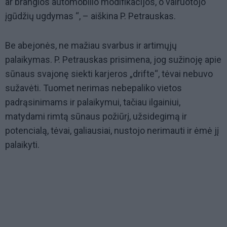
ar brangios automobilio modifikacijos, o vairuotojo
įgūdžių ugdymas “, – aiškina P. Petrauskas.
Be abejonės, ne mažiau svarbus ir artimųjų
palaikymas. P. Petrauskas prisimena, jog sužinoję apie
sūnaus svajonę siekti karjeros „drifte“, tėvai nebuvo
sužavėti. Tuomet nerimas nebepaliko vietos
padrąsinimams ir palaikymui, tačiau ilgainiui,
matydami rimtą sūnaus požiūrį, užsidegimą ir
potencialą, tėvai, galiausiai, nustojo nerimauti ir ėmė jį
palaikyti.