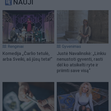
NAUJI
Renginiai
Gyvenimas
Komedija „Čarlio tetulė,
Justė Navalinskė: „Linkiu
arba Sveiki, aš jūsų teta!“
nenustoti gyventi, rasti
dėl ko atsikelti ryte ir
priimti save visą“