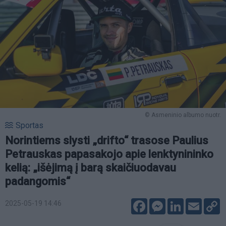
© Asmeninio albumo nuotr.
Sportas
Norintiems slysti „drifto“ trasose Paulius
Petrauskas papasakojo apie lenktynininko
kelią: „išėjimą į barą skaičiuodavau
padangomis“
Facebook
Messenger
LinkedIn
Email
C
2025-05-19 14:46
L