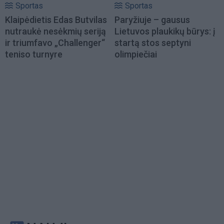
Sportas
Sportas
Klaipėdietis Edas Butvilas
Paryžiuje – gausus
nutraukė nesėkmių seriją
Lietuvos plaukikų būrys: į
ir triumfavo „Challenger“
startą stos septyni
teniso turnyre
olimpiečiai