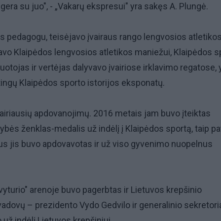
s gera su juo", - „Vakarų ekspresui" yra sakęs A. Plungė.
ęs pedagogu, teisėjavo įvairaus rango lengvosios atletiko
vo Klaipėdos lengvosios atletikos maniežui, Klaipėdos s
ruotojas ir vertėjas dalyvavo įvairiose irklavimo regatose, 
ingų Klaipėdos sporto istorijos eksponatų.
airiausių apdovanojimų. 2016 metais jam buvo įteiktas
ybės ženklas-medalis už indėlį į Klaipėdos sportą, taip pa
tus jis buvo apdovavotas ir už viso gyvenimo nuopelnus
vyturio" arenoje buvo pagerbtas ir Lietuvos krepšinio
vadovų – prezidento Vydo Gedvilo ir generalinio sekretor
už indėlį Lietuvos krepšiniui.