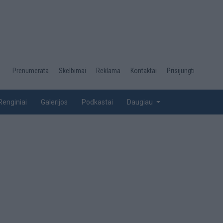
Desktop
Prenumerata
Skelbimai
Reklama
Kontaktai
Prisijungti
menu
top
Renginiai
Galerijos
Podkastai
Daugiau