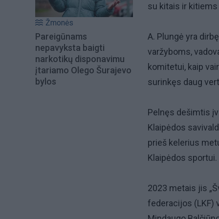
su kitais ir kitiem
Žmonės
A. Plungė yra dirb
Pareigūnams
nepavyksta baigti
varžyboms, vadova
narkotikų disponavimu
komitetui, kaip vai
įtariamo Olego Šurajevo
bylos
surinkęs daug vert
Pelnęs dešimtis įv
Klaipėdos savivald
prieš kelerius me
Klaipėdos sportui.
2023 metais jis „Š
federacijos (LKF) 
Mindaugo Balčiūno 