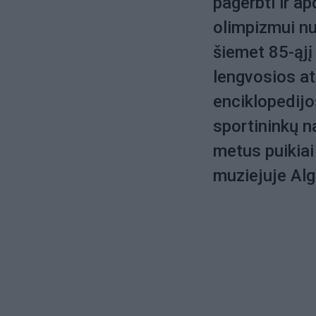
pagerbti ir ap
olimpizmui n
šiemet 85-ąjį
lengvosios at
enciklopedijo
sportininkų n
metus puikia
muziejuje Alg