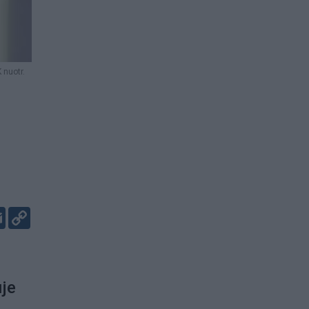
 nuotr.
er
kedIn
Email
Copy
Link
uje