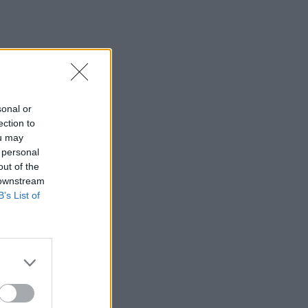
sonal or
ection to
ė
ou may
 personal
out of the
 downstream
B’s List of
i
čio
,