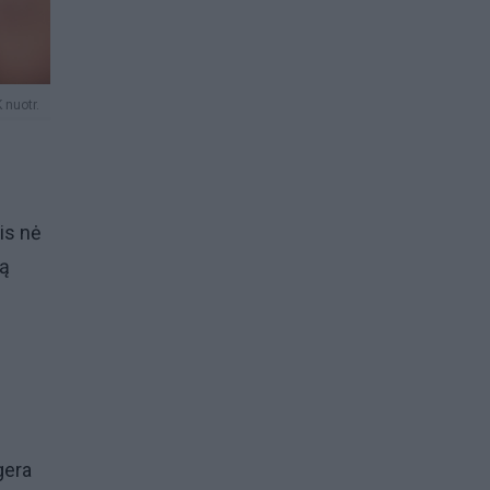
 nuotr.
šis nė
mą
gera