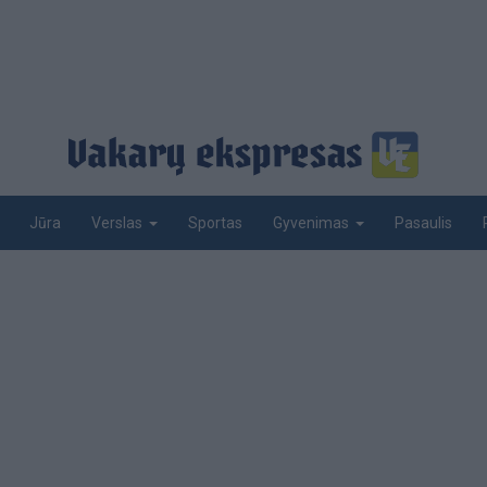
Jūra
Sportas
Pasaulis
Verslas
Gyvenimas