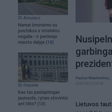
Aktualijos
Namai žmonėms su
psichikos ir intelekto
Nusipeln
negalia - ir pietinėje
miesto dalyje
(10)
garbing
preziden
,
Paulius Matulevičius
2025-09-27 09:26
Klaipėda
Kas tas paslaptingas
jaunuolis, rytais stovintis
Lietuvos taut
ant tilto?
(10)