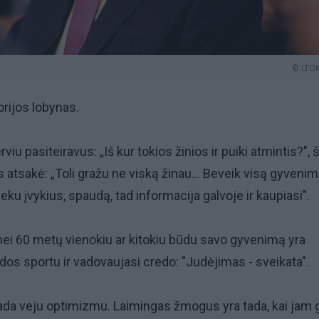
© LTOK
torijos lobynas.
viu pasiteiravus: „Iš kur tokios žinios ir puiki atmintis?", 
atsakė: „Toli gražu ne viską žinau... Beveik visą gyveni
ku įvykius, spaudą, tad informacija galvoje ir kaupiasi".
ei 60 metų vienokiu ar kitokiu būdu savo gyvenimą yra
dos sportu ir vadovaujasi credo: "Judėjimas - sveikata".
ada veju optimizmu. Laimingas žmogus yra tada, kai jam 