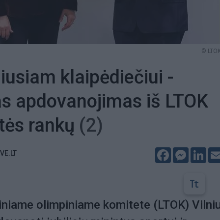
© LTOK
iusiam klaipėdiečiui -
as apdovanojimas iš LTOK
tės rankų
(2)
Facebook
Messeng
Lin
VE.LT
iniame olimpiniame komitete (LTOK) Vilni