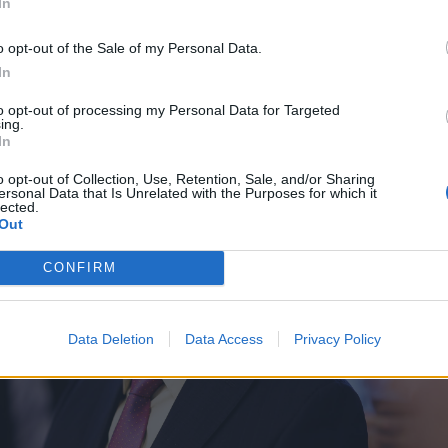
In
r paprašyti kokio istorinio užfiksuoti kadro, ir jis visada mie
o opt-out of the Sale of my Personal Data.
In
to opt-out of processing my Personal Data for Targeted
ing.
In
o opt-out of Collection, Use, Retention, Sale, and/or Sharing
ersonal Data that Is Unrelated with the Purposes for which it
lected.
Out
CONFIRM
Data Deletion
Data Access
Privacy Policy