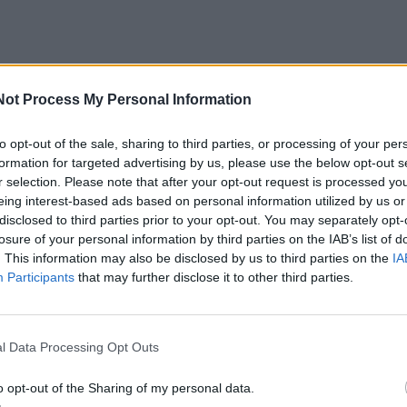
Not Process My Personal Information
to opt-out of the sale, sharing to third parties, or processing of your per
formation for targeted advertising by us, please use the below opt-out s
OK medalį "Už nuopelnus olimpizmui" jam įteikė olimpin
r selection. Please note that after your opt-out request is processed y
eing interest-based ads based on personal information utilized by us or
ezidentė Daina Gudzinevičiūtė.
disclosed to third parties prior to your opt-out. You may separately opt-
losure of your personal information by third parties on the IAB’s list of
. This information may also be disclosed by us to third parties on the
IA
s Jurčys viename renginyje apie A. Plungę yra labai taiklia
Participants
that may further disclose it to other third parties.
pėdos sporto enciklopedija. Už Algirdą Plungę labiau žinan
rtą aš nepažįstu".
l Data Processing Opt Outs
airius straipsnius Jums, mieli „Vakarų ekspreso" skaitytojai
o opt-out of the Sharing of my personal data.
onsultuoti su A. Plunge ar pasiteirauti tam tikrų sporto