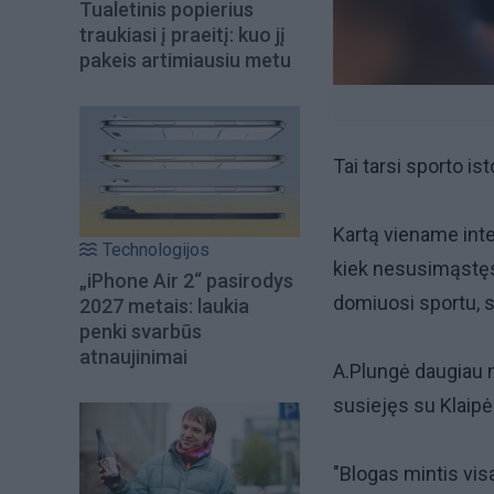
Tualetinis popierius
traukiasi į praeitį: kuo jį
pakeis artimiausiu metu
Tai tarsi sporto is
Kartą viename inter
Technologijos
kiek nesusimąstęs 
„iPhone Air 2“ pasirodys
domiuosi sportu, se
2027 metais: laukia
penki svarbūs
atnaujinimai
A.Plungė daugiau n
susiejęs su Klaipė
"Blogas mintis vis