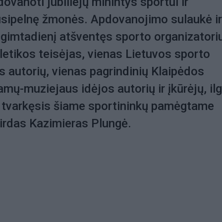
dovanoti jubiliejų minintys sportui ir
usipelnę žmonės. Apdovanojimo sulaukė ir
 gimtadienį atšventęs sporto organizatori
letikos teisėjas, vienas Lietuvos sporto
s autorių, vienas pagrindinių Klaipėdos
amų-muziejaus idėjos autorių ir įkūrėjų, il
i tvarkęsis šiame sportininkų pamėgtame
irdas Kazimieras Plungė.