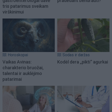
gastroenterologai davė
pradedant bendrauti?
tris patarimus sveikam
virškinimui
Horoskopai
Sodas ir daržas
Vaikas Avinas:
Kodėl dera „pikti“ agurkai
charakterio bruožai,
talentai ir auklėjimo
patarimai