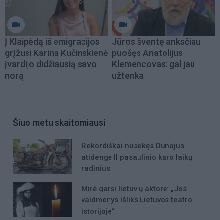
Į Klaipėdą iš emigracijos
Jūros šventę anksčiau
grįžusi Karina Kučinskienė
puošęs Anatolijus
įvardijo didžiausią savo
Klemencovas: gal jau
norą
užtenka
Šiuo metu skaitomiausi
Rekordiškai nusekęs Dunojus
atidengė II pasaulinio karo laikų
radinius
Mirė garsi lietuvių aktorė: „Jos
vaidmenys išliks Lietuvos teatro
istorijoje“