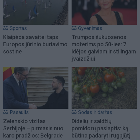
Sportas
Gyvenimas
Klaipėda savaitei taps
Trumpos šukuosenos
Europos jūrinio buriavimo
moterims po 50-ies: 7
sostine
idėjos gaiviam ir stilingam
įvaizdžiui
Pasaulis
Sodas ir daržas
Zelenskio vizitas
Didelių ir saldžių
Serbijoje – pirmasis nuo
pomidorų paslaptis: ką
karo pradžios: Belgrade
būtina padaryti rugpjūtį