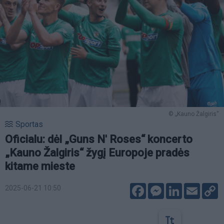
© „Kauno Žalgiris“
Sportas
Oficialu: dėl „Guns N' Roses“ koncerto
„Kauno Žalgiris“ žygį Europoje pradės
kitame mieste
Facebook
Messenger
LinkedIn
Email
C
2025-06-21 10:50
L