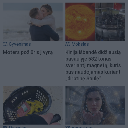
Gyvenimas
Mokslas
Moters požiūris į vyrą
Kinija išbandė didžiausią
pasaulyje 582 tonas
sveriantį magnetą, kuris
bus naudojamas kuriant
„dirbtinę Saulę“
Pasaulis
Horoskopai