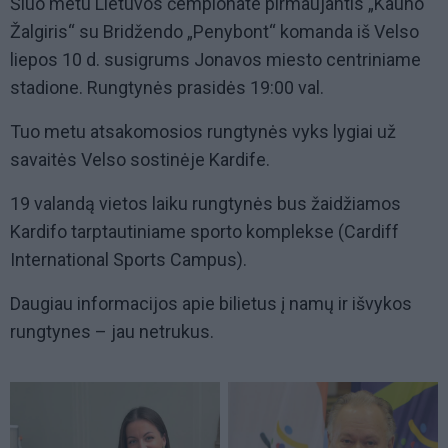
Šiuo metu Lietuvos čempionate pirmaujantis „Kauno
Žalgiris“ su Bridžendo „Penybont“ komanda iš Velso
liepos 10 d. susigrums Jonavos miesto centriniame
stadione. Rungtynės prasidės 19:00 val.
Tuo metu atsakomosios rungtynės vyks lygiai už
savaitės Velso sostinėje Kardife.
19 valandą vietos laiku rungtynės bus žaidžiamos
Kardifo tarptautiniame sporto komplekse (Cardiff
International Sports Campus).
Daugiau informacijos apie bilietus į namų ir išvykos
rungtynes – jau netrukus.