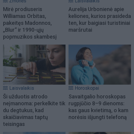
Žmonės
Laisvalaikis
Mirė prodiuseris
Aurelija Urbonienė apie
Williamas Orbitas,
keliones, kurios prasideda
pakeitęs Madonnos,
ten, kur baigiasi turistiniai
„Blur“ ir 1990-ųjų
maršrutai
popmuzikos skambesį
Laisvalaikis
Horoskopai
Ši užduotis atrodo
Savaitgalio horoskopas
neįmanoma: perkelkite tik
rugpjūčio 8–9 dienoms:
du degtukus, kad
kas gaus kvietimą, o kam
skaičiavimas taptų
norėsis išjungti telefoną
teisingas