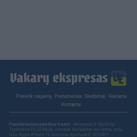
Load
More
Footer
Pranešk naujieną
Prenumerata
Skelbimai
Reklama
menu
Kontaktai
Populiariausios paieškos frazės:
ekoplanet.lt
KlipShop
Topbeauty
FS 25 Mods
camelia
Ket bilietai
ket testai
esta
viza
Apple iPhone 16 telefonai
Sportuok.lt
GOSAVY