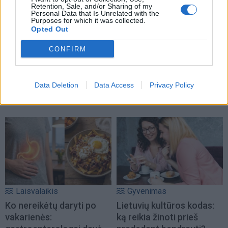
Retention, Sale, and/or Sharing of my
Personal Data that Is Unrelated with the
Purposes for which it was collected.
Opted Out
CONFIRM
Sodas ir daržas
Laisvalaikis
Kodėl po lietaus sklype
Magnetinė audra
kaupiasi vanduo ir ką
rugpjūčio 8 dieną: kokia
Data Deletion
Data Access
Privacy Policy
daryti?
jos galia
Laisvalaikis
Gyvenimas
Ko nereikėtų daryti po
Lietuvių kultūros kodas:
vakarienės:
ką reikia žinoti prieš