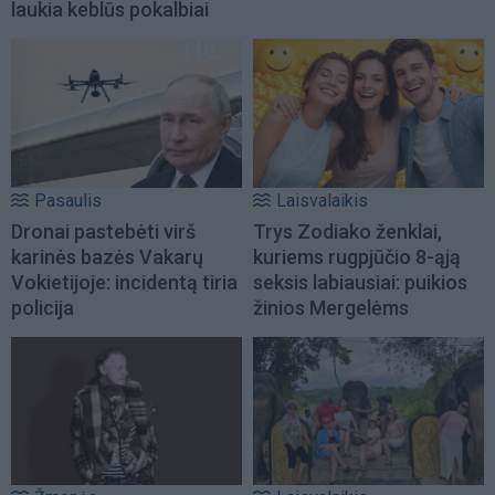
laukia keblūs pokalbiai
Pasaulis
Laisvalaikis
Dronai pastebėti virš
Trys Zodiako ženklai,
karinės bazės Vakarų
kuriems rugpjūčio 8-ąją
Vokietijoje: incidentą tiria
seksis labiausiai: puikios
policija
žinios Mergelėms