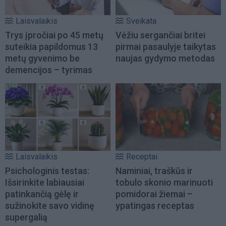
Laisvalaikis
Sveikata
Trys įpročiai po 45 metų
Vėžiu sergančiai britei
suteikia papildomus 13
pirmai pasaulyje taikytas
metų gyvenimo be
naujas gydymo metodas
demencijos – tyrimas
Laisvalaikis
Receptai
Psichologinis testas:
Naminiai, traškūs ir
Išsirinkite labiausiai
tobulo skonio marinuoti
patinkančią gėlę ir
pomidorai žiemai –
sužinokite savo vidinę
ypatingas receptas
supergalią