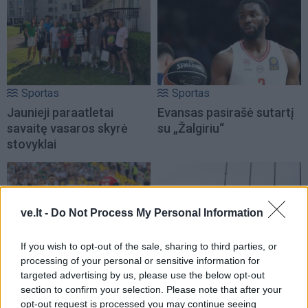
Sportas
Sportas
Jaunieji paraatletai
Evansas pasirašė sutartį
savaitę vasaros skyrė
su „Žalgiriu“
stovyklai
ve.lt -
Do Not Process My Personal Information
If you wish to opt-out of the sale, sharing to third parties, or
processing of your personal or sensitive information for
Sportas
Sportas
targeted advertising by us, please use the below opt-out
Vilniaus „Žalgiris“
Krepšinio čempionato
section to confirm your selection. Please note that after your
kapituliavo prieš „Hajduk“
organizavimui - 0,4 mln.
opt-out request is processed you may continue seeing