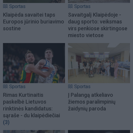
Sportas
Sportas
Klaipėda savaitei taps
Savaitgalį Klaipėdoje -
Europos jūrinio buriavimo
daug sporto: veiksmas
sostine
virs penkiose skirtingose
miesto vietose
Sportas
Sportas
Rimas Kurtinaitis
Į Palangą atkeliavo
paskelbė Lietuvos
žiemos paralimpinių
rinktinės kandidatus:
žaidynių paroda
sąraše - du klaipėdiečiai
(3)