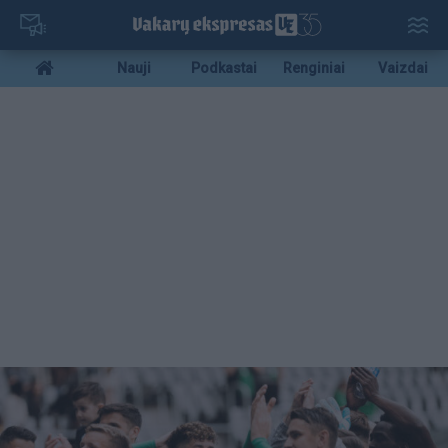
Pereiti
į
pagrindinį
Mobile
Nauji
Podkastai
Renginiai
Vaizdai
turinį
menu
bottom