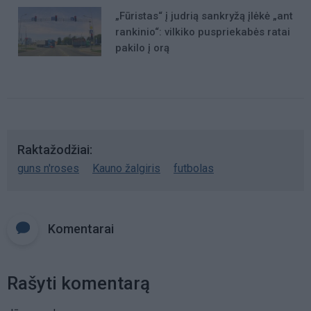
„Fūristas“ į judrią sankryžą įlėkė „ant
rankinio“: vilkiko puspriekabės ratai
pakilo į orą
Raktažodžiai
guns n'roses
Kauno žalgiris
futbolas
Komentarai
Rašyti komentarą