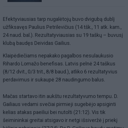
Efektyviausias tarp nugalėtojų buvo dvigubą dublį
užfiksavęs Paulius Petrilevičius (14 tšk., 11 atk. kam.,
24 naud. bal.). Rezultatyviausias su 19 taškų – buvusį
klubą baudęs Deividas Gailius.
Klaipėdiečiams nepakako pagalbos nesulaukusio
Rihardo Lomažo benefisas. Latvis pelnė 24 taškus
(8/12 dvit., 0/3 trit., 8/8 baud.), atliko 6 rezultatyvius
perdavimus ir sukaupė 28 naudingumo balus.
Mačas startavo itin aukštu rezultatyvumo tempu. D.
Gailiaus vedami svečiai pirmieji sugebėjo apsiginti
kelias atakas paeiliui bei nutolti (21:12). Vis tik
šeimininkai greitai atsigavo ir netgi išsiveržė į priekį