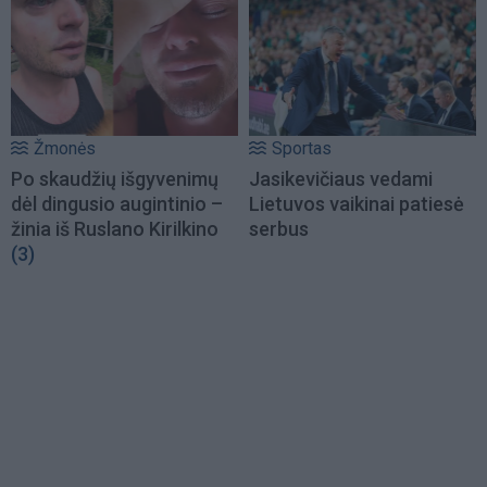
Žmonės
Sportas
Po skaudžių išgyvenimų
Jasikevičiaus vedami
dėl dingusio augintinio –
Lietuvos vaikinai patiesė
žinia iš Ruslano Kirilkino
serbus
(3)