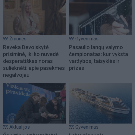
Žmonės
Gyvenimas
Reveka Devolskytė
Pasaulio langų valymo
prisiminė, iki ko nuvedė
čempionatas: kur vyksta
desperatiškas noras
varžybos, taisyklės ir
sulieknėti: apie pasekmes
prizas
negalvojau
Aktualijos
Gyvenimas