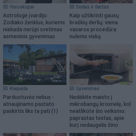
Horoskopai
Sodas ir daržas
Astrologė įvardijo
Kaip užtikrinti gausų
Zodiako ženklus, kuriems
braškių derlių: viena
niekada nerūpi svetimas
vasaros procedūra
asmeninis gyvenimas
nulems viską
Klaipėda
Gyvenimas
Parduotuvės nebus -
Nedėkite maisto į
atnaujinamo pastato
mikrobangų krosnelę, kol
paskirtis liks ta pati
(1)
neatlikote šio veiksmo:
paprastas testas, apie
kurį nedaugelis žino