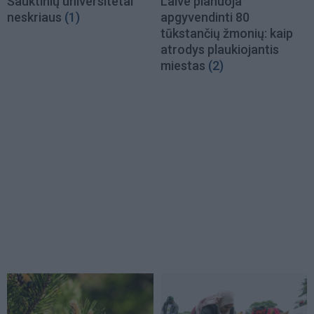
Šauktinių universitetai
Laive planuoja
neskriaus
(1)
apgyvendinti 80
tūkstančių žmonių: kaip
atrodys plaukiojantis
miestas
(2)