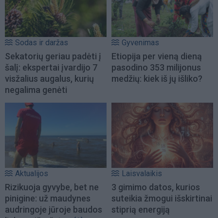
Sodas ir daržas
Gyvenimas
Sekatorių geriau padėti į
Etiopija per vieną dieną
šalį: ekspertai įvardijo 7
pasodino 353 milijonus
visžalius augalus, kurių
medžių: kiek iš jų išliko?
negalima genėti
Aktualijos
Laisvalaikis
Rizikuoja gyvybe, bet ne
3 gimimo datos, kurios
pinigine: už maudynes
suteikia žmogui išskirtinai
audringoje jūroje baudos
stiprią energiją