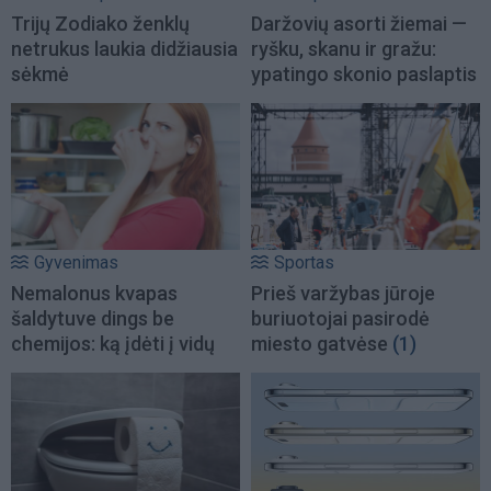
Trijų Zodiako ženklų
Daržovių asorti žiemai —
netrukus laukia didžiausia
ryšku, skanu ir gražu:
sėkmė
ypatingo skonio paslaptis
Gyvenimas
Sportas
Nemalonus kvapas
Prieš varžybas jūroje
šaldytuve dings be
buriuotojai pasirodė
chemijos: ką įdėti į vidų
miesto gatvėse
(1)