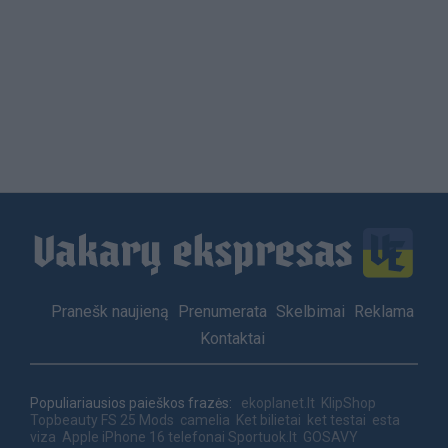
Load
More
Footer
Pranešk naujieną
Prenumerata
Skelbimai
Reklama
menu
Kontaktai
Populiariausios paieškos frazės:
ekoplanet.lt
KlipShop
Topbeauty
FS 25 Mods
camelia
Ket bilietai
ket testai
esta
viza
Apple iPhone 16 telefonai
Sportuok.lt
GOSAVY