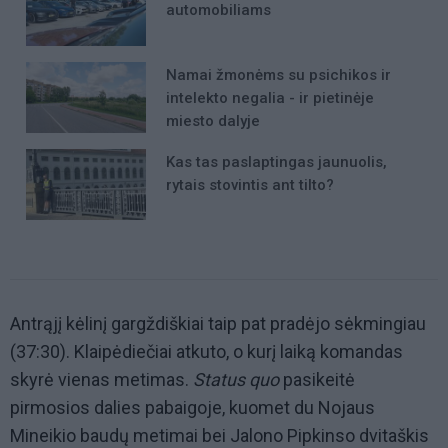
automobiliams
Namai žmonėms su psichikos ir
intelekto negalia - ir pietinėje
miesto dalyje
Kas tas paslaptingas jaunuolis,
rytais stovintis ant tilto?
Antrąjį kėlinį gargždiškiai taip pat pradėjo sėkmingiau
(37:30). Klaipėdiečiai atkuto, o kurį laiką komandas
skyrė vienas metimas.
Status quo
pasikeitė
pirmosios dalies pabaigoje, kuomet du Nojaus
Mineikio baudų metimai bei Jalono Pipkinso dvitaškis