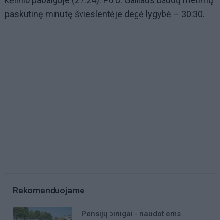
kėlinio pabaigoje (27:24). Po D. Gailiaus baudų metimų
paskutinę minutę švieslentėje degė lygybė – 30:30.
Rekomenduojame
Pensijų pinigai - naudotiems