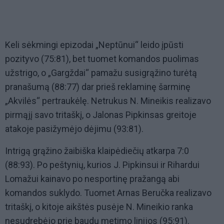
Keli sėkmingi epizodai „Neptūnui“ leido įpūsti
pozityvo (75:81), bet tuomet komandos puolimas
užstrigo, o „Gargždai“ pamažu susigrąžino turėtą
pranašumą (88:77) dar prieš reklaminę šarminę
„Akvilės“ pertraukėlę. Netrukus N. Mineikis realizavo
pirmąjį savo tritaškį, o Jalonas Pipkinsas greitoje
atakoje pasižymėjo dėjimu (93:81).
Intrigą grąžino žaibiška klaipėdiečių atkarpa 7:0
(88:93). Po peštynių, kurios J. Pipkinsui ir Rihardui
Lomažui kainavo po nesportinę pražangą abi
komandos suklydo. Tuomet Arnas Beručka realizavo
tritaškį, o kitoje aikštės pusėje N. Mineikio ranka
nesudrebėjo prie baudų metimo linijos (95:91).