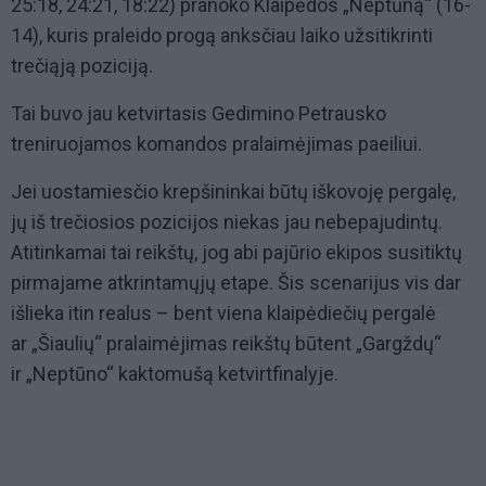
25:18, 24:21, 18:22) pranoko Klaipėdos „Neptūną“ (16-
14), kuris praleido progą anksčiau laiko užsitikrinti
trečiąją poziciją.
Tai buvo jau ketvirtasis Gedimino Petrausko
treniruojamos komandos pralaimėjimas paeiliui.
Jei uostamiesčio krepšininkai būtų iškovoję pergalę,
jų iš trečiosios pozicijos niekas jau nebepajudintų.
Atitinkamai tai reikštų, jog abi pajūrio ekipos susitiktų
pirmajame atkrintamųjų etape. Šis scenarijus vis dar
išlieka itin realus – bent viena klaipėdiečių pergalė
ar „Šiaulių“ pralaimėjimas reikštų būtent „Gargždų“
ir „Neptūno“ kaktomušą ketvirtfinalyje.