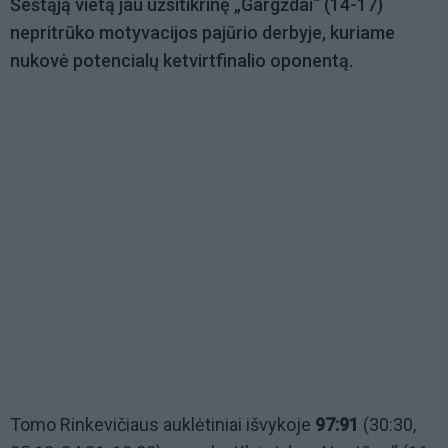
Šeštąją vietą jau užsitikrinę „Gargždai“ (14-17)
nepritrūko motyvacijos pajūrio derbyje, kuriame
nukovė potencialų ketvirtfinalio oponentą.
Tomo Rinkevičiaus auklėtiniai išvykoje
97:91
(30:30,