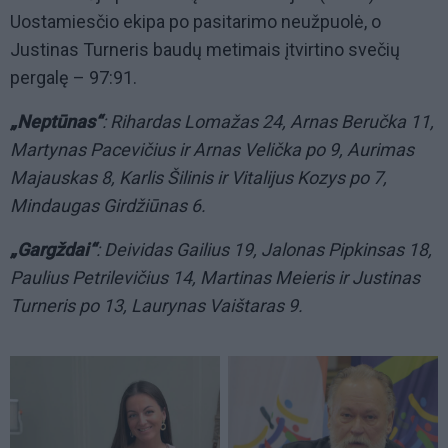
Uostamiesčio ekipa po pasitarimo neužpuolė, o
Justinas Turneris baudų metimais įtvirtino svečių
pergalę – 97:91.
„Neptūnas“
: Rihardas Lomažas 24, Arnas Beručka 11,
Martynas Pacevičius ir Arnas Velička po 9, Aurimas
Majauskas 8, Karlis Šilinis ir Vitalijus Kozys po 7,
Mindaugas Girdžiūnas 6.
„Gargždai“
: Deividas Gailius 19, Jalonas Pipkinsas 18,
Paulius Petrilevičius 14, Martinas Meieris ir Justinas
Turneris po 13, Laurynas Vaištaras 9.