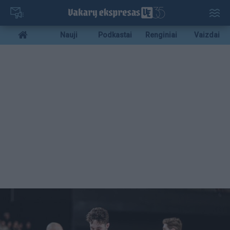
Pereiti
į
pagrindinį
Mobile
Nauji
Podkastai
Renginiai
Vaizdai
turinį
menu
bottom