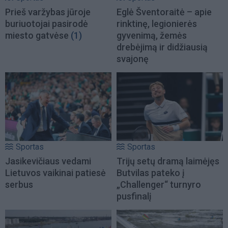
Prieš varžybas jūroje
Eglė Šventoraitė – apie
buriuotojai pasirodė
rinktinę, legionierės
miesto gatvėse
(1)
gyvenimą, žemės
drebėjimą ir didžiausią
svajonę
Sportas
Sportas
Jasikevičiaus vedami
Trijų setų dramą laimėjęs
Lietuvos vaikinai patiesė
Butvilas pateko į
serbus
„Challenger“ turnyro
pusfinalį