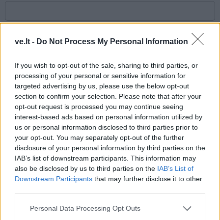
Komentaras
ve.lt -
Do Not Process My Personal Information
If you wish to opt-out of the sale, sharing to third parties, or
processing of your personal or sensitive information for
targeted advertising by us, please use the below opt-out
section to confirm your selection. Please note that after your
opt-out request is processed you may continue seeing
interest-based ads based on personal information utilized by
us or personal information disclosed to third parties prior to
This site is protected by
your opt-out. You may separately opt-out of the further
Sutinku su
taisyklėmis
disclosure of your personal information by third parties on the
reCAPTCHA and the Google
IAB’s list of downstream participants. This information may
Privacy Policy
and
Terms of
also be disclosed by us to third parties on the
IAB’s List of
Service
apply.
Downstream Participants
that may further disclose it to other
third parties.
Personal Data Processing Opt Outs