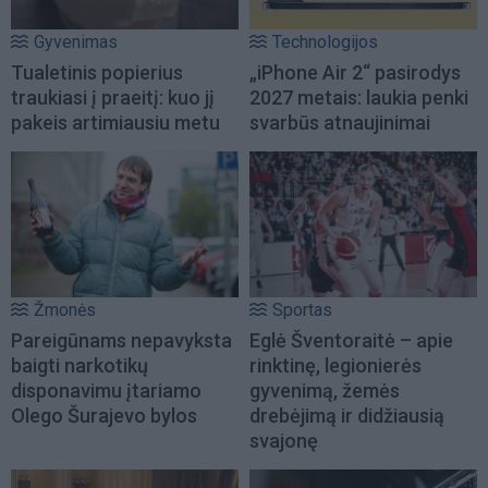
Gyvenimas
Technologijos
Tualetinis popierius
„iPhone Air 2“ pasirodys
traukiasi į praeitį: kuo jį
2027 metais: laukia penki
pakeis artimiausiu metu
svarbūs atnaujinimai
Žmonės
Sportas
Pareigūnams nepavyksta
Eglė Šventoraitė – apie
baigti narkotikų
rinktinę, legionierės
disponavimu įtariamo
gyvenimą, žemės
Olego Šurajevo bylos
drebėjimą ir didžiausią
svajonę