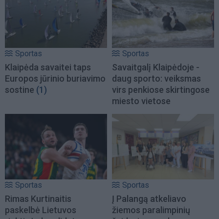
Sportas
Sportas
Klaipėda savaitei taps
Savaitgalį Klaipėdoje -
Europos jūrinio buriavimo
daug sporto: veiksmas
sostine
(1)
virs penkiose skirtingose
miesto vietose
Sportas
Sportas
Rimas Kurtinaitis
Į Palangą atkeliavo
paskelbė Lietuvos
žiemos paralimpinių