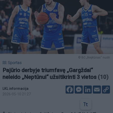
© BC „Neptūnas“ nuotr.
Sportas
Pajūrio derbyje triumfavę „Gargždai“
neleido „Neptūnui“ užsitikrinti 3 vietos
(10)
Facebook
Messenger
LinkedIn
Email
C
LKL informacija
L
2026-05-10 21:27