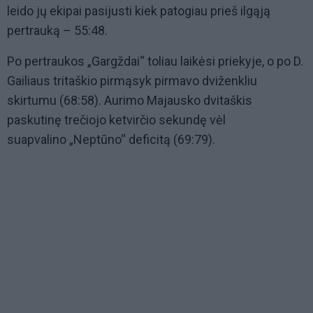
leido jų ekipai pasijusti kiek patogiau prieš ilgąją
pertrauką – 55:48.
Po pertraukos „Gargždai“ toliau laikėsi priekyje, o po D.
Gailiaus tritaškio pirmąsyk pirmavo dviženkliu
skirtumu (68:58). Aurimo Majausko dvitaškis
paskutinę trečiojo ketvirčio sekundę vėl
suapvalino „Neptūno“ deficitą (69:79).