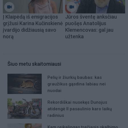
Į Klaipėdą iš emigracijos
Jūros šventę anksčiau
grįžusi Karina Kučinskienė
puošęs Anatolijus
įvardijo didžiausią savo
Klemencovas: gal jau
norą
užtenka
Šiuo metu skaitomiausi
Pelių ir žiurkių baubas: kas
graužikus gąsdina labiau nei
nuodai
Rekordiškai nusekęs Dunojus
atidengė II pasaulinio karo laikų
radinius
Kam reikalingas trečiasis skalbimo