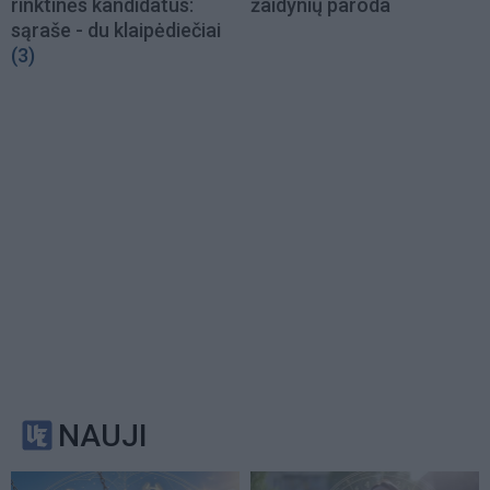
rinktinės kandidatus:
žaidynių paroda
sąraše - du klaipėdiečiai
(3)
NAUJI