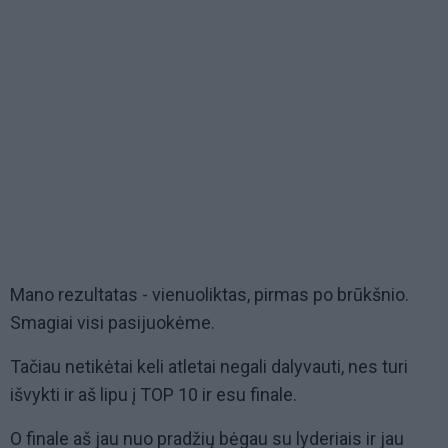
Mano rezultatas - vienuoliktas, pirmas po brūkšnio.
Smagiai visi pasijuokėme.
Tačiau netikėtai keli atletai negali dalyvauti, nes turi
išvykti ir aš lipu į TOP 10 ir esu finale.
O finale aš jau nuo pradžių bėgau su lyderiais ir jau