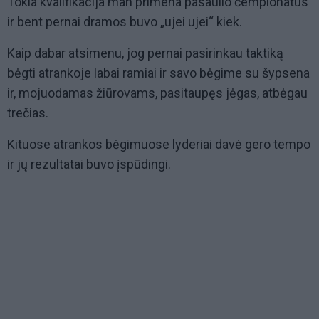
Tokia kvalifikacija man primena pasaulio čempionatus
ir bent pernai dramos buvo „ujei ujei“ kiek.
Kaip dabar atsimenu, jog pernai pasirinkau taktiką
bėgti atrankoje labai ramiai ir savo bėgime su šypsena
ir, mojuodamas žiūrovams, pasitaupęs jėgas, atbėgau
trečias.
Kituose atrankos bėgimuose lyderiai davė gero tempo
ir jų rezultatai buvo įspūdingi.