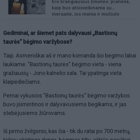
tris brangiausius žmones: pranešė,
kaip bus atsisveikinama su
mergaite, jos mama ir močiute
Gediminai, ar šiemet pats dalyvausi „Bastionų
taurės“ bėgimo varžybose?
Taip. Asmeniškai aš ir mano komanda šio bėgimo labai
laukiame. "Bastionų taurės" bėgimo vieta - viena
gražiausių - Jono kalnelio sala. Tai ypatinga vieta
klaipėdiečiams.
Pernai vykusios "Bastionų taurės" bėgimo varžybos
buvo įsimintinos ir dalyvavusiems bėgikams, ir jas
stebėjusiems žiūrovams.
Iš pirmo žvilgsnio, kas čia - tik du ratai po 700 metrų,
tačiau skirtinga danga, bėgimas tiltu, aštrūs posūkiai -