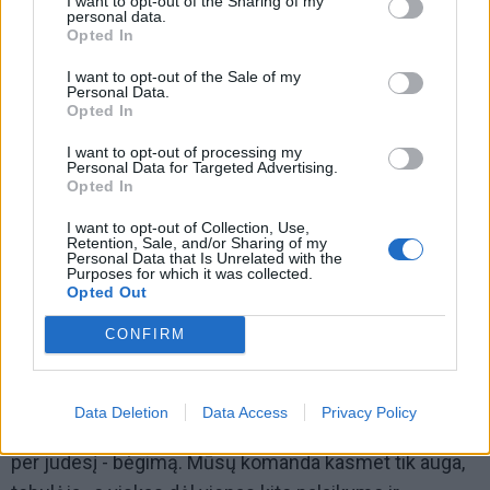
bėgimo technikos sustiprėsite ir „Bastionų taurės“
I want to opt-out of the Sharing of my
personal data.
bėgimas bus puikus savęs pasitikrinimas.
Opted In
I want to opt-out of the Sale of my
Personal Data.
Opted In
I want to opt-out of processing my
Personal Data for Targeted Advertising.
Opted In
I want to opt-out of Collection, Use,
Retention, Sale, and/or Sharing of my
Personal Data that Is Unrelated with the
Purposes for which it was collected.
Opted Out
CONFIRM
Į sekmadienines mano bėgimo treniruotes renkasi
Data Deletion
Data Access
Privacy Policy
paprasti žmonės, kurie siekia individualaus tobulėjimo
per judesį - bėgimą. Mūsų komanda kasmet tik auga,