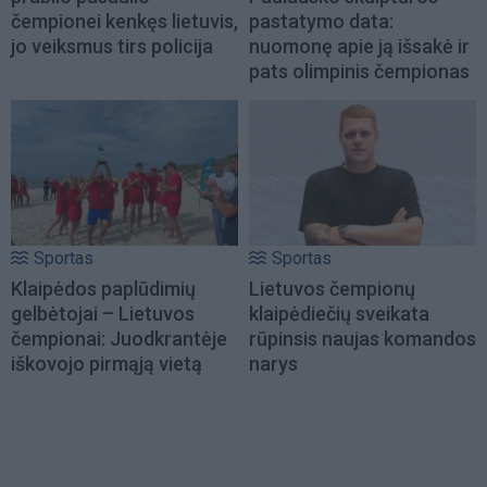
čempionei kenkęs lietuvis,
pastatymo data:
jo veiksmus tirs policija
nuomonę apie ją išsakė ir
pats olimpinis čempionas
Sportas
Sportas
Klaipėdos paplūdimių
Lietuvos čempionų
gelbėtojai – Lietuvos
klaipėdiečių sveikata
čempionai: Juodkrantėje
rūpinsis naujas komandos
iškovojo pirmąją vietą
narys