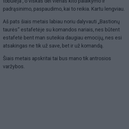
tobulėja , o viskas dėl vienas kito palaikymo ir
padrąsinimo, paspaudimo, kai to reikia. Kartu lengviau.
Aš pats šiais metais labiau noriu dalyvauti „Bastionų
taurės“ estafetėje su komandos nariais, nes būtent
estafetė bent man suteikia daugiau emocijų, nes esi
atsakingas ne tik už save, bet ir už komandą.
Šiais metais apskritai tai bus mano tik antrosios
varžybos.