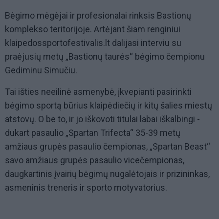
Bėgimo mėgėjai ir profesionalai rinksis Bastionų
komplekso teritorijoje. Artėjant šiam renginiui
klaipedossportofestivalis.lt dalijasi interviu su
praėjusių metų „Bastionų taurės“ bėgimo čempionu
Gediminu Simučiu.
Tai išties neeilinė asmenybė, įkvepianti pasirinkti
bėgimo sportą būrius klaipėdiečių ir kitų šalies miestų
atstovų. O be to, ir jo iškovoti titulai labai iškalbingi -
dukart pasaulio „Spartan Trifecta“ 35-39 metų
amžiaus grupės pasaulio čempionas, „Spartan Beast“
savo amžiaus grupės pasaulio vicečempionas,
daugkartinis įvairių bėgimų nugalėtojais ir prizininkas,
asmeninis treneris ir sporto motyvatorius.