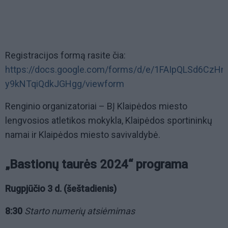
Registracijos formą rasite čia:
https://docs.google.com/forms/d/e/1FAIpQLSd6
y9kNTqiQdkJGHgg/viewform
Renginio organizatoriai – BĮ Klaipėdos miesto
lengvosios atletikos mokykla, Klaipėdos sportininkų
namai ir Klaipėdos miesto savivaldybė.
„Bastionų taurės 2024“ programa
Rugpjūčio 3 d. (šeštadienis)
8:30
Starto numerių atsiėmimas