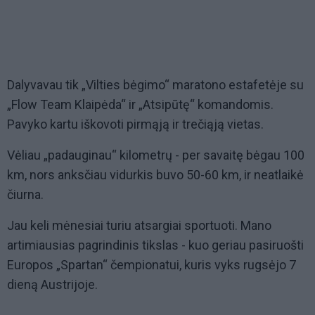
Dalyvavau tik „Vilties bėgimo“ maratono estafetėje su
„Flow Team Klaipėda“ ir „Atsipūtę“ komandomis.
Pavyko kartu iškovoti pirmąją ir trečiąją vietas.
Vėliau „padauginau“ kilometrų - per savaitę bėgau 100
km, nors anksčiau vidurkis buvo 50-60 km, ir neatlaikė
čiurna.
Jau keli mėnesiai turiu atsargiai sportuoti. Mano
artimiausias pagrindinis tikslas - kuo geriau pasiruošti
Europos „Spartan“ čempionatui, kuris vyks rugsėjo 7
dieną Austrijoje.