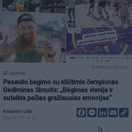
© Klaipėdos LAM nuotr.
Sportas
Pasaulio bėgimo su kliūtimis čempionas
Gediminas Simutis: „Bėgimas vienija ir
suteikia pačias gražiausias emocijas“
Facebook
Messenger
LinkedIn
Email
C
Klaipėdos LAM
L
2024-07-19 16:11