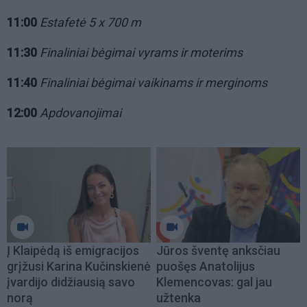
11:00
Estafetė 5 x 700 m
11:30
Finaliniai bėgimai vyrams ir moterims
11:40
Finaliniai bėgimai vaikinams ir merginoms
12:00
Apdovanojimai
Į Klaipėdą iš emigracijos
Jūros šventę anksčiau
grįžusi Karina Kučinskienė
puošęs Anatolijus
įvardijo didžiausią savo
Klemencovas: gal jau
norą
užtenka