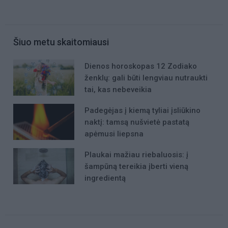
Šiuo metu skaitomiausi
Dienos horoskopas 12 Zodiako
ženklų: gali būti lengviau nutraukti
tai, kas nebeveikia
Padegėjas į kiemą tyliai įsliūkino
naktį: tamsą nušvietė pastatą
apėmusi liepsna
Plaukai mažiau riebaluosis: į
šampūną tereikia įberti vieną
ingredientą