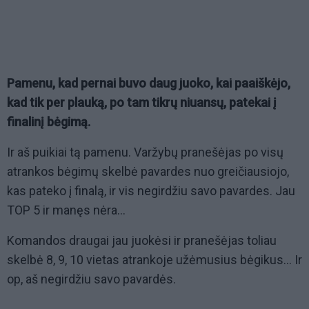
Pamenu, kad pernai buvo daug juoko, kai paaiškėjo,
kad tik per plauką, po tam tikrų niuansų, patekai į
finalinį bėgimą.
Ir aš puikiai tą pamenu. Varžybų pranešėjas po visų
atrankos bėgimų skelbė pavardes nuo greičiausiojo,
kas pateko į finalą, ir vis negirdžiu savo pavardes. Jau
TOP 5 ir manęs nėra...
Komandos draugai jau juokėsi ir pranešėjas toliau
skelbė 8, 9, 10 vietas atrankoje užėmusius bėgikus... Ir
op, aš negirdžiu savo pavardės.