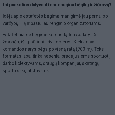
tai paskatins dalyvauti dar daugiau bėgikų ir žiūrovų?
Idėja apie estafetės bėgimą man gimė jau pernai po
varžybų. Tą ir pasiūliau renginio organizatoriams.
Estafetiniame bėgime komandą turi sudaryti 5
žmonės, iš jų būtinai - dvi moterys. Kiekvienas
komandos narys bėgs po vieną ratą (700 m). Toks
formatas labai tinka neseniai pradėjusiems sportuoti,
darbo kolektyvams, draugų kompanijai, skirtingų
sporto šakų atstovams.