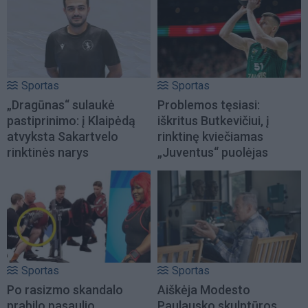
Sportas
Sportas
„Dragūnas“ sulaukė
Problemos tęsiasi:
pastiprinimo: į Klaipėdą
iškritus Butkevičiui, į
atvyksta Sakartvelo
rinktinę kviečiamas
rinktinės narys
„Juventus“ puolėjas
Sportas
Sportas
Po rasizmo skandalo
Aiškėja Modesto
prabilo pasaulio
Paulausko skulptūros