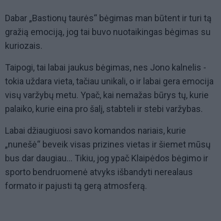
Dabar „Bastionų taurės“ bėgimas man būtent ir turi tą
gražią emociją, jog tai buvo nuotaikingas bėgimas su
kuriozais.
Taipogi, tai labai jaukus bėgimas, nes Jono kalnelis -
tokia uždara vieta, tačiau unikali, o ir labai gera emocija
visų varžybų metu. Ypač, kai nemažas būrys tų, kurie
palaiko, kurie eina pro šalį, stabteli ir stebi varžybas.
Labai džiaugiuosi savo komandos nariais, kurie
„nunešė“ beveik visas prizines vietas ir šiemet mūsų
bus dar daugiau... Tikiu, jog ypač Klaipėdos bėgimo ir
sporto bendruomenė atvyks išbandyti nerealaus
formato ir pajusti tą gerą atmosferą.