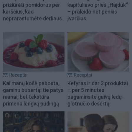
prižiūrėti pomidorus per
kapituliavo prieš „Hajduk“
karščius, kad
– praleido net penkis
neprarastumėte derliaus
įvarčius
Receptai
Receptai
Kai manų košė pabosta,
Kefyras ir dar 3 produktai
gaminu bubertą: tie patys
– per 5 minutes
manai, bet tekstūra
pagaminsite gaivų ledų-
primena lengvą pudingą
glotnučio desertą