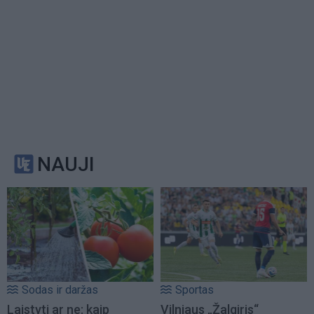
NAUJI
Sodas ir daržas
Sportas
Laistyti ar ne: kaip
Vilniaus „Žalgiris“