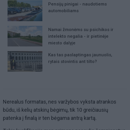
Pensijų pinigai - naudotiems
automobiliams
Namai žmonėms su psichikos ir
intelekto negalia - ir pietinėje
miesto dalyje
Kas tas paslaptingas jaunuolis,
rytais stovintis ant tilto?
Nerealus formatas, nes varžybos vyksta atrankos
būdu, iš kelių atskirų bėgimų, tik 10 greičiausių
patenka į finalą ir ten bėgama antrą kartą.