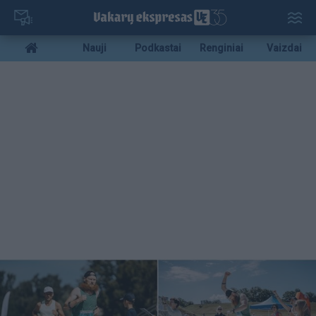
Pereiti
į
pagrindinį
Mobile
Nauji
Podkastai
Renginiai
Vaizdai
turinį
menu
bottom