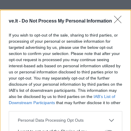
ve.lt -
Do Not Process My Personal Information
If you wish to opt-out of the sale, sharing to third parties, or
processing of your personal or sensitive information for
targeted advertising by us, please use the below opt-out
Esu įsitikinęs, jog estafetė bus labai įdomi renginio
section to confirm your selection. Please note that after your
dalis ne tik dalyviams, bet ir žiūrovams.
opt-out request is processed you may continue seeing
interest-based ads based on personal information utilized by
Jeigu kas nori dalyvauti „Bastionų taurės“ bėgime,
us or personal information disclosed to third parties prior to
tačiau nedrįsta ar nėra pasiruošęs (-usi), siūlau įsilieti į
your opt-out. You may separately opt-out of the further
disclosure of your personal information by third parties on the
mūsų bėgimo bendruomenę ir mes jus padrąsinsime.
IAB’s list of downstream participants. This information may
also be disclosed by us to third parties on the
IAB’s List of
Aš pats jau penktus metus nemokamai vedu bėgimo
Downstream Participants
that may further disclose it to other
treniruotes Vasaros estrados viduryje kiekvieną
third parties.
sekmadienį nuo 10 val. Kviečiame atvykti ir kartu su
Personal Data Processing Opt Outs
„Flow Team Klaipėda“ komanda pasportuoti: išmoksit