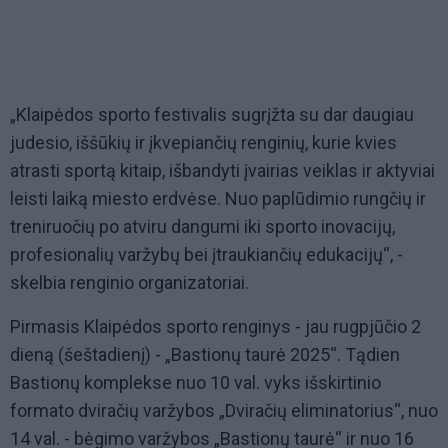
„Klaipėdos sporto festivalis sugrįžta su dar daugiau
judesio, iššūkių ir įkvepiančių renginių, kurie kvies
atrasti sportą kitaip, išbandyti įvairias veiklas ir aktyviai
leisti laiką miesto erdvėse. Nuo paplūdimio rungčių ir
treniruočių po atviru dangumi iki sporto inovacijų,
profesionalių varžybų bei įtraukiančių edukacijų“, -
skelbia renginio organizatoriai.
Pirmasis Klaipėdos sporto renginys - jau rugpjūčio 2
dieną (šeštadienį) - „Bastionų taurė 2025“. Tądien
Bastionų komplekse nuo 10 val. vyks išskirtinio
formato dviračių varžybos „Dviračių eliminatorius“, nuo
14 val. - bėgimo varžybos „Bastionų taurė“ ir nuo 16