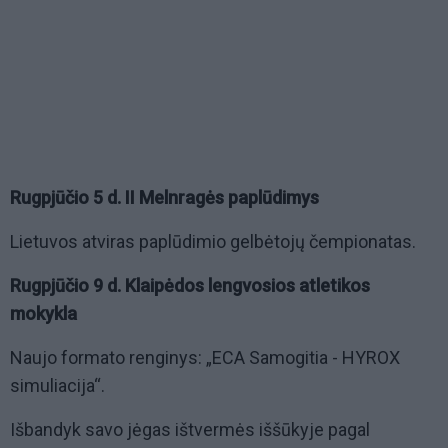
Rugpjūčio 5 d. II Melnragės paplūdimys
Lietuvos atviras paplūdimio gelbėtojų čempionatas.
Rugpjūčio 9 d. Klaipėdos lengvosios atletikos
mokykla
Naujo formato renginys: „ECA Samogitia - HYROX
simuliacija“.
Išbandyk savo jėgas ištvermės iššūkyje pagal