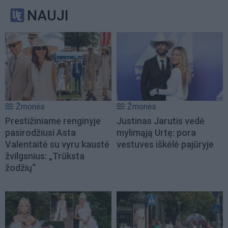
NAUJI
Žmonės
Žmonės
Prestižiniame renginyje
Justinas Jarutis vedė
pasirodžiusi Asta
mylimąją Urtę: pora
Valentaitė su vyru kaustė
vestuves iškėlė pajūryje
žvilgsnius: „Trūksta
žodžių“