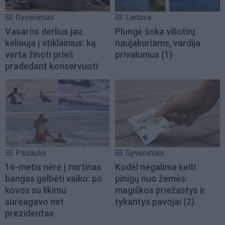
Gyvenimas
Lietuva
Vasaros derlius jau
Plungė šoka viliotinį
keliauja į stiklainius: ką
naujakuriams, vardija
verta žinoti prieš
privalumus
(1)
pradedant konservuoti
Pasaulis
Gyvenimas
16-metis nėrė į mirtinas
Kodėl negalima kelti
bangas gelbėti vaiko: po
pinigų nuo žemės:
kovos su likimu
magiškos priežastys ir
sureagavo net
tykantys pavojai
(2)
prezidentas