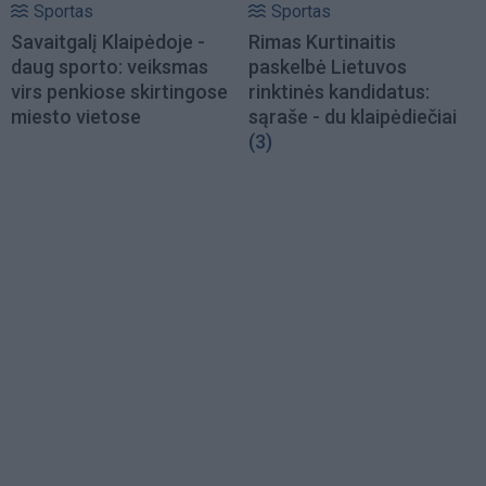
Sportas
Sportas
Savaitgalį Klaipėdoje -
Rimas Kurtinaitis
daug sporto: veiksmas
paskelbė Lietuvos
virs penkiose skirtingose
rinktinės kandidatus:
miesto vietose
sąraše - du klaipėdiečiai
(3)