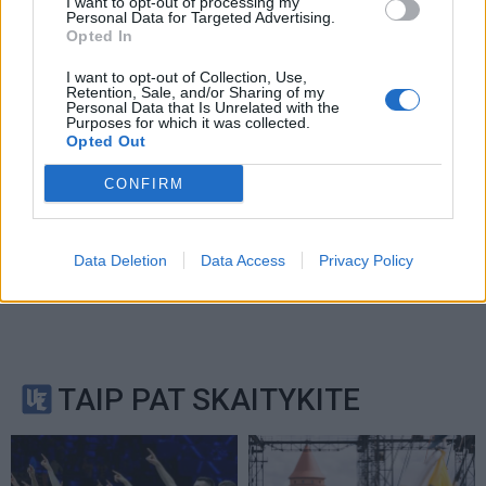
I want to opt-out of processing my
Service
apply.
Personal Data for Targeted Advertising.
Opted In
I want to opt-out of Collection, Use,
Retention, Sale, and/or Sharing of my
Personal Data that Is Unrelated with the
Purposes for which it was collected.
Opted Out
CONFIRM
Data Deletion
Data Access
Privacy Policy
TAIP PAT SKAITYKITE