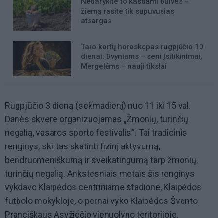
Nedarykite to kasdami bulves –
žiemą rasite tik supuvusias
atsargas
Taro kortų horoskopas rugpjūčio 10
dienai: Dvyniams – seni įsitikinimai,
Mergelėms – nauji tikslai
Rugpjūčio 3 dieną (sekmadienį) nuo 11 iki 15 val.
Danės skvere organizuojamas „Žmonių, turinčių
negalią, vasaros sporto festivalis“. Tai tradicinis
renginys, skirtas skatinti fizinį aktyvumą,
bendruomeniškumą ir sveikatingumą tarp žmonių,
turinčių negalią. Ankstesniais metais šis renginys
vykdavo Klaipėdos centriniame stadione, Klaipėdos
futbolo mokykloje, o pernai vyko Klaipėdos Švento
Pranciškaus Asyžiečio vienuolyno teritorijoje.