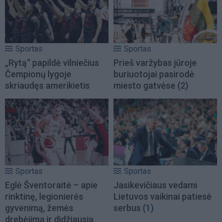
Sportas
Sportas
„Rytą“ papildė vilniečius
Prieš varžybas jūroje
Čempionų lygoje
buriuotojai pasirodė
skriaudęs amerikietis
miesto gatvėse
(2)
Sportas
Sportas
Eglė Šventoraitė – apie
Jasikevičiaus vedami
rinktinę, legionierės
Lietuvos vaikinai patiesė
gyvenimą, žemės
serbus
(1)
drebėjimą ir didžiausią