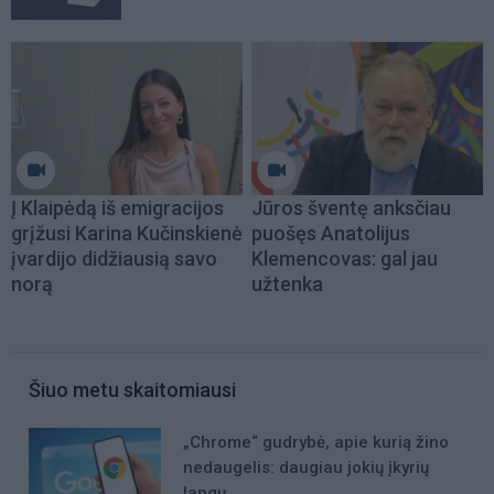
Į Klaipėdą iš emigracijos
Jūros šventę anksčiau
grįžusi Karina Kučinskienė
puošęs Anatolijus
įvardijo didžiausią savo
Klemencovas: gal jau
norą
užtenka
Šiuo metu skaitomiausi
„Chrome“ gudrybė, apie kurią žino
nedaugelis: daugiau jokių įkyrių
langų