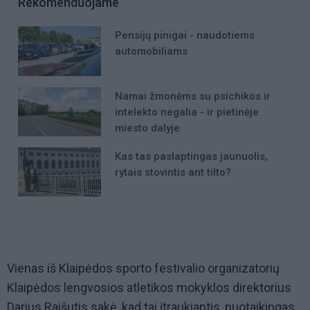
Rekomenduojame
Pensijų pinigai - naudotiems
automobiliams
Namai žmonėms su psichikos ir
intelekto negalia - ir pietinėje
miesto dalyje
Kas tas paslaptingas jaunuolis,
rytais stovintis ant tilto?
Vienas iš Klaipėdos sporto festivalio organizatorių
Klaipėdos lengvosios atletikos mokyklos direktorius
Darius Raišutis sakė, kad tai įtraukiantis, nuotaikingas