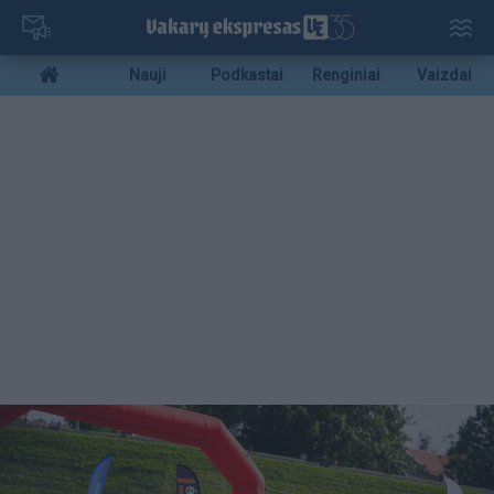
Pereiti
į
pagrindinį
Mobile
Nauji
Podkastai
Renginiai
Vaizdai
turinį
menu
bottom