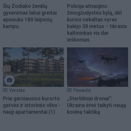
Šių Zodiako ženklų
Policija atnaujino
gyvenimas labai greitai
žmogžudystės bylą, dėl
apsisuks 180 laipsnių
kurios nekaltas vyras
kampu
kalėjo 38 metus – tikrasis
kaltininkas vis dar
ieškomas
Verslas
Pasaulis
Prie garsiausios kurorto
„Sterbliniai dronai“:
gatvės ir istorinės vilos -
Ukraina ėmė taikyti naują
nauji apartamentai
(1)
kovinę taktiką