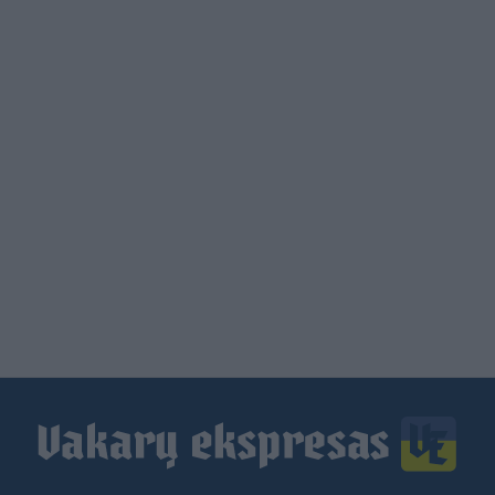
Load
More