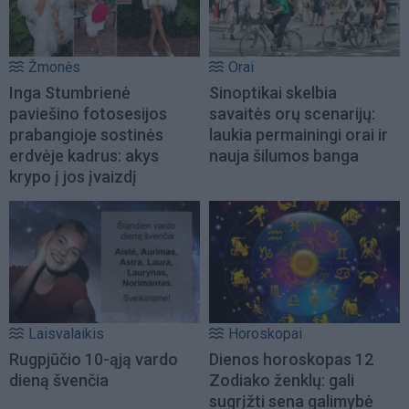
Žmonės
Orai
Inga Stumbrienė
Sinoptikai skelbia
paviešino fotosesijos
savaitės orų scenarijų:
prabangioje sostinės
laukia permainingi orai ir
erdvėje kadrus: akys
nauja šilumos banga
krypo į jos įvaizdį
Laisvalaikis
Horoskopai
Rugpjūčio 10-ąją vardo
Dienos horoskopas 12
dieną švenčia
Zodiako ženklų: gali
sugrįžti sena galimybė