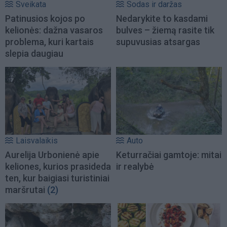
Sveikata
Sodas ir daržas
Patinusios kojos po
Nedarykite to kasdami
kelionės: dažna vasaros
bulves – žiemą rasite tik
problema, kuri kartais
supuvusias atsargas
slepia daugiau
Laisvalaikis
Auto
Aurelija Urbonienė apie
Keturračiai gamtoje: mitai
keliones, kurios prasideda
ir realybė
ten, kur baigiasi turistiniai
maršrutai
(2)