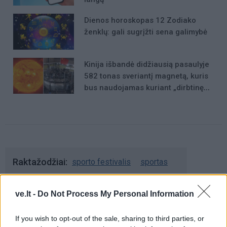
Dienos horoskopas 12 Zodiako
ženklų: gali sugrįžti sena galimybė
Kinija išbandė didžiausią pasaulyje
582 tonas sveriantį magnetą, kuris
bus naudojamas kuriant „dirbtinę
Saulę“
Raktažodžiai
sporto festivalis
sportas
ve.lt -
Do Not Process My Personal Information
Komentarai
If you wish to opt-out of the sale, sharing to third parties, or