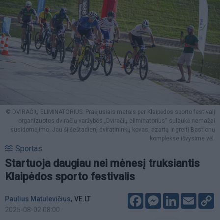
© DVIRAČIŲ ELIMINATORIUS. Praėjusiais metais per Klaipėdos sporto festivalį
organizuotos dviračių varžybos „Dviračių eliminatorius“ sulaukė nemažai
susidomėjimo. Jau šį šeštadienį dviratininkų kovas, azartą ir greitį Bastionų
komplekse išvysime vėl.
Sportas
Startuoja daugiau nei mėnesį truksiantis
Klaipėdos sporto festivalis
Facebook
Messenger
LinkedIn
Email
C
,
Paulius Matulevičius
VE.LT
L
2025-08-02 08:00