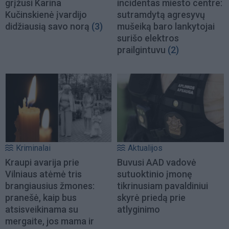
grįžusi Karina
incidentas miesto centre:
Kučinskienė įvardijo
sutramdytą agresyvų
didžiausią savo norą
(3)
mušeiką baro lankytojai
surišo elektros
prailgintuvu
(2)
Kriminalai
Aktualijos
Kraupi avarija prie
Buvusi AAD vadovė
Vilniaus atėmė tris
sutuoktinio įmonę
brangiausius žmones:
tikrinusiam pavaldiniui
pranešė, kaip bus
skyrė priedą prie
atsisveikinama su
atlyginimo
mergaite, jos mama ir