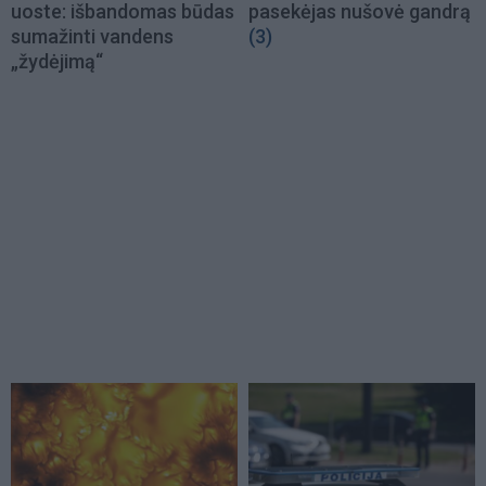
uoste: išbandomas būdas
pasekėjas nušovė gandrą
sumažinti vandens
(3)
„žydėjimą“