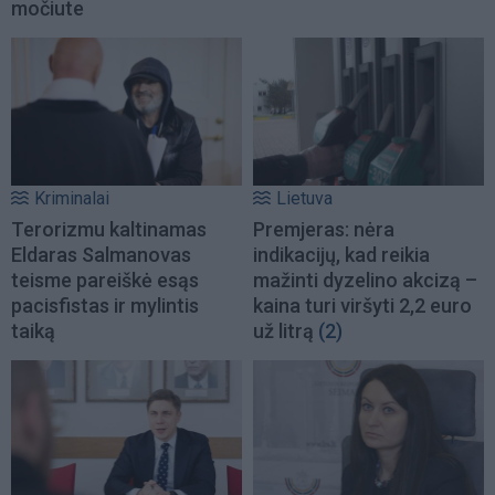
močiute
Kriminalai
Lietuva
Terorizmu kaltinamas
Premjeras: nėra
Eldaras Salmanovas
indikacijų, kad reikia
teisme pareiškė esąs
mažinti dyzelino akcizą –
pacisfistas ir mylintis
kaina turi viršyti 2,2 euro
taiką
už litrą
(2)