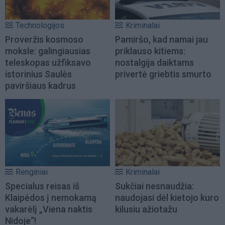
Technologijos
Kriminalai
Proveržis kosmoso
Pamiršo, kad namai jau
moksle: galingiausias
priklauso kitiems:
teleskopas užfiksavo
nostalgija daiktams
istorinius Saulės
privertė griebtis smurto
paviršiaus kadrus
Renginiai
Kriminalai
Specialus reisas iš
Sukčiai nesnaudžia:
Klaipėdos į nemokamą
naudojasi dėl kietojo kuro
vakarėlį „Viena naktis
kilusiu ažiotažu
Nidoje“!