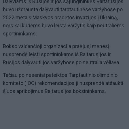
Dalyviams iš Rusijos ir jos sąjungininkės Baltarusijos
buvo uždrausta dalyvauti tarptautinėse varžybose po
2022 metais Maskvos pradėtos invazijos į Ukrainą,
nors kai kuriems buvo leista varžytis kaip neutraliems
sportininkams.
Bokso valdančioji organizacija praėjusį mėnesį
nusprendė leisti sportininkams iš Baltarusijos ir
Rusijos dalyvauti jos varžybose po neutralia vėliava.
Tačiau po neseniai pateiktos Tarptautinio olimpinio
komiteto (IOC) rekomendacijos ji nusprendė atšaukti
šiuos apribojimus Baltarusijos boksininkams.