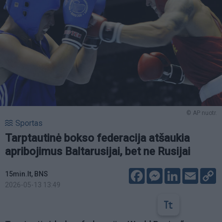
© AP nuotr.
Sportas
Tarptautinė bokso federacija atšaukia
apribojimus Baltarusijai, bet ne Rusijai
Facebook
Messenger
LinkedIn
Email
C
15min.lt, BNS
L
2026-05-13 13:49