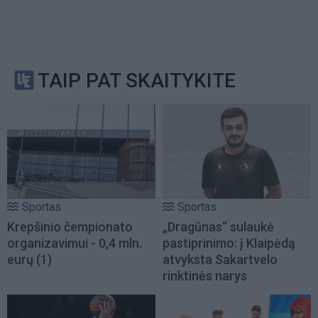
TAIP PAT SKAITYKITE
Sportas
Sportas
Krepšinio čempionato
„Dragūnas“ sulaukė
organizavimui - 0,4 mln.
pastiprinimo: į Klaipėdą
eurų
(1)
atvyksta Sakartvelo
rinktinės narys