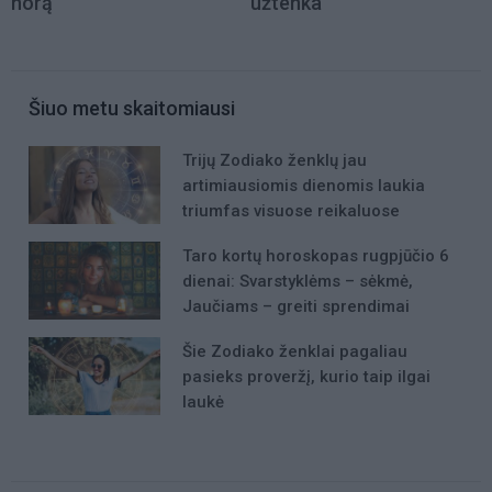
norą
užtenka
Šiuo metu skaitomiausi
Trijų Zodiako ženklų jau
artimiausiomis dienomis laukia
triumfas visuose reikaluose
Taro kortų horoskopas rugpjūčio 6
dienai: Svarstyklėms – sėkmė,
Jaučiams – greiti sprendimai
Šie Zodiako ženklai pagaliau
pasieks proveržį, kurio taip ilgai
laukė