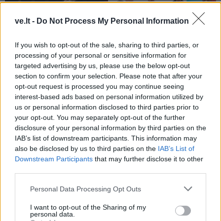
ve.lt -
Do Not Process My Personal Information
If you wish to opt-out of the sale, sharing to third parties, or
Sportas
Sportas
processing of your personal or sensitive information for
targeted advertising by us, please use the below opt-out
Problemos tęsiasi:
Po rasizmo skandalo
section to confirm your selection. Please note that after your
iškritus Butkevičiui, į
prabilo pasaulio
opt-out request is processed you may continue seeing
rinktinę kviečiamas
čempionei kenkęs lietuvis,
interest-based ads based on personal information utilized by
„Juventus“ puolėjas
jo veiksmus tirs policija
us or personal information disclosed to third parties prior to
your opt-out. You may separately opt-out of the further
disclosure of your personal information by third parties on the
IAB’s list of downstream participants. This information may
also be disclosed by us to third parties on the
IAB’s List of
Downstream Participants
that may further disclose it to other
third parties.
Sportas
Sportas
Personal Data Processing Opt Outs
Aiškėja Modesto
Klaipėdos paplūdimių
I want to opt-out of the Sharing of my
Paulausko skulptūros
gelbėtojai – Lietuvos
personal data.