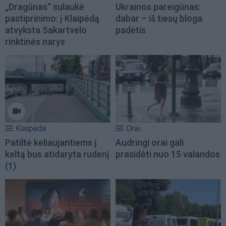
„Dragūnas“ sulaukė
Ukrainos pareigūnas:
pastiprinimo: į Klaipėdą
dabar – iš tiesų bloga
atvyksta Sakartvelo
padėtis
rinktinės narys
Klaipėda
Orai
Patiltė keliaujantiems į
Audringi orai gali
keltą bus atidaryta rudenį
prasidėti nuo 15 valandos
(1)