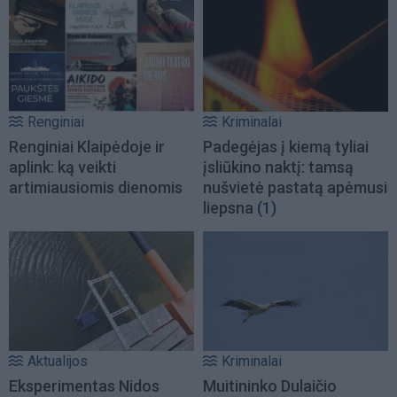
Renginiai
Kriminalai
Renginiai Klaipėdoje ir
Padegėjas į kiemą tyliai
aplink: ką veikti
įsliūkino naktį: tamsą
artimiausiomis dienomis
nušvietė pastatą apėmusi
liepsna
(1)
Aktualijos
Kriminalai
Eksperimentas Nidos
Muitininko Dulaičio