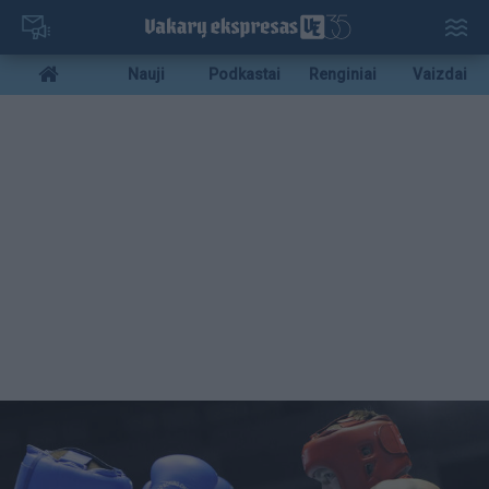
Pereiti
į
pagrindinį
Mobile
Nauji
Podkastai
Renginiai
Vaizdai
turinį
menu
bottom