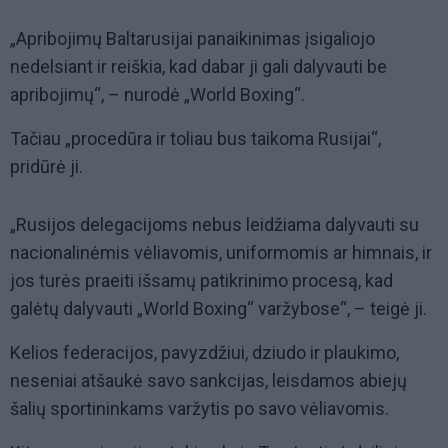
„Apribojimų Baltarusijai panaikinimas įsigaliojo
nedelsiant ir reiškia, kad dabar ji gali dalyvauti be
apribojimų“, – nurodė „World Boxing“.
Tačiau „procedūra ir toliau bus taikoma Rusijai“,
pridūrė ji.
„Rusijos delegacijoms nebus leidžiama dalyvauti su
nacionalinėmis vėliavomis, uniformomis ar himnais, ir
jos turės praeiti išsamų patikrinimo procesą, kad
galėtų dalyvauti „World Boxing“ varžybose“, – teigė ji.
Kelios federacijos, pavyzdžiui, dziudo ir plaukimo,
neseniai atšaukė savo sankcijas, leisdamos abiejų
šalių sportininkams varžytis po savo vėliavomis.