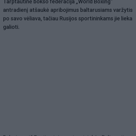
Tarptautinė bokso federacija „World Boxing“
antradienį atšaukė apribojimus baltarusiams varžytis
po savo vėliava, tačiau Rusijos sportininkams jie lieka
galioti.