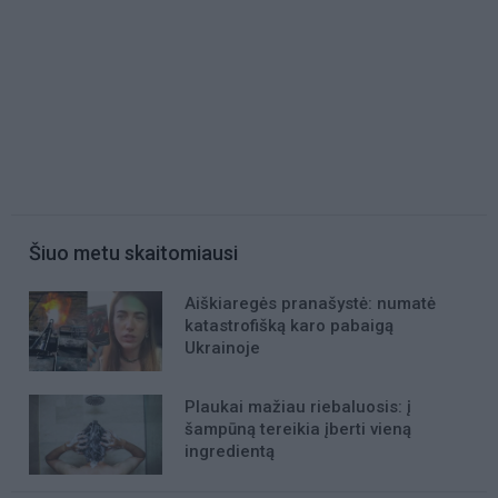
Šiuo metu skaitomiausi
Aiškiaregės pranašystė: numatė
katastrofišką karo pabaigą
Ukrainoje
Plaukai mažiau riebaluosis: į
šampūną tereikia įberti vieną
ingredientą