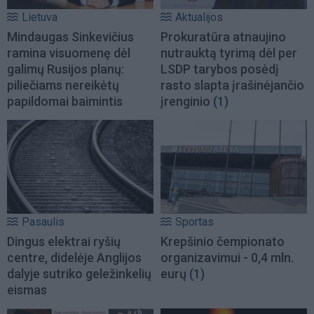
Lietuva
Aktualijos
Mindaugas Sinkevičius
Prokuratūra atnaujino
ramina visuomenę dėl
nutrauktą tyrimą dėl per
galimų Rusijos planų:
LSDP tarybos posėdį
piliečiams nereikėtų
rasto slapta įrašinėjančio
papildomai baimintis
įrenginio
(1)
Pasaulis
Sportas
Dingus elektrai ryšių
Krepšinio čempionato
centre, didelėje Anglijos
organizavimui - 0,4 mln.
dalyje sutriko geležinkelių
eurų
(1)
eismas