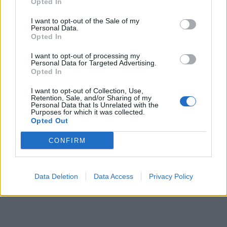
Opted In
pastatymo data:
čempionai: Juodkrantėje
nuomonę apie ją išsakė ir
iškovojo pirmąją vietą
I want to opt-out of the Sale of my
pats olimpinis čempionas
Personal Data.
Opted In
I want to opt-out of processing my
Personal Data for Targeted Advertising.
Opted In
I want to opt-out of Collection, Use,
Retention, Sale, and/or Sharing of my
Personal Data that Is Unrelated with the
Purposes for which it was collected.
Sportas
Sportas
Opted Out
Lietuvos čempionų
„Neptūnas“ atsisveikino
klaipėdiečių sveikata
su aukštaūgiu
CONFIRM
rūpinsis naujas komandos
narys
Data Deletion
Data Access
Privacy Policy