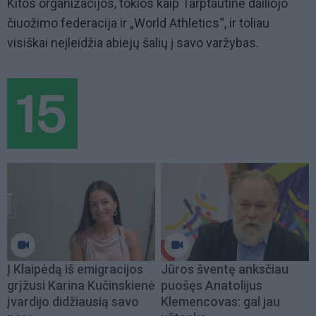
Kitos organizacijos, tokios kaip Tarptautinė dailiojo
čiuožimo federacija ir „World Athletics“, ir toliau
visiškai neįleidžia abiejų šalių į savo varžybas.
Į Klaipėdą iš emigracijos
Jūros šventę anksčiau
grįžusi Karina Kučinskienė
puošęs Anatolijus
įvardijo didžiausią savo
Klemencovas: gal jau