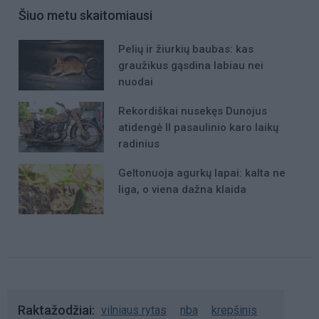
Šiuo metu skaitomiausi
Pelių ir žiurkių baubas: kas
graužikus gąsdina labiau nei
nuodai
Rekordiškai nusekęs Dunojus
atidengė II pasaulinio karo laikų
radinius
Geltonuoja agurkų lapai: kalta ne
liga, o viena dažna klaida
Raktažodžiai
vilniaus rytas
nba
krepšinis