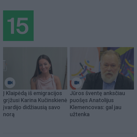
Į Klaipėdą iš emigracijos
Jūros šventę anksčiau
grįžusi Karina Kučinskienė
puošęs Anatolijus
įvardijo didžiausią savo
Klemencovas: gal jau
norą
užtenka