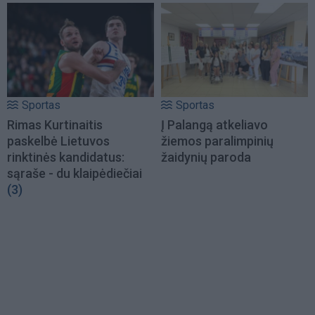
Sportas
Sportas
Rimas Kurtinaitis
Į Palangą atkeliavo
paskelbė Lietuvos
žiemos paralimpinių
rinktinės kandidatus:
žaidynių paroda
sąraše - du klaipėdiečiai
(3)