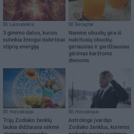
Laisvalaikis
Receptai
3 gimimo datos, kurios
Naminė obuolių gira iš
suteikia žmogui išskirtinai
nukritusių obuolių:
stiprią energiją
geriausias ir gardžiausias
gėrimas karštoms
dienoms
Horoskopai
Horoskopai
Trijų Zodiako ženklų
Astrologė įvardijo
laukia didžiausia sėkmė
Zodiako ženklus, kuriems
ateinančią savaitę
niekada nerūpi svetimas