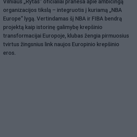
Vilniaus „Rytas“ oficialiai praneša apie ambicingą
organizacijos tikslą – integruotis į kuriamą „NBA
Europe“ lygą. Vertindamas šį NBA ir FIBA bendrą
projektą kaip istorinę galimybę krepšinio
transformacijai Europoje, klubas žengia pirmuosius
tvirtus žingsnius link naujos Europinio krepšinio
eros.