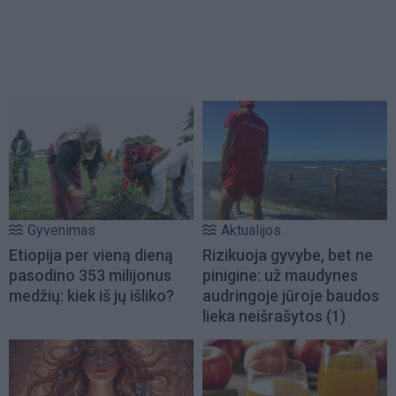
Gyvenimas
Aktualijos
Etiopija per vieną dieną
Rizikuoja gyvybe, bet ne
pasodino 353 milijonus
pinigine: už maudynes
medžių: kiek iš jų išliko?
audringoje jūroje baudos
lieka neišrašytos
(1)