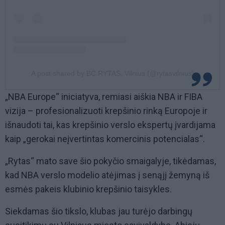
A post shared by BC RYTAS, Vilnius (@rytasvilnius)
„NBA Europe“ iniciatyva, remiasi aiškia NBA ir FIBA
vizija – profesionalizuoti krepšinio rinką Europoje ir
išnaudoti tai, kas krepšinio verslo ekspertų įvardijama
kaip „gerokai neįvertintas komercinis potencialas“.
„Rytas“ mato save šio pokyčio smaigalyje, tikėdamas,
kad NBA verslo modelio atėjimas į senąjį žemyną iš
esmės pakeis klubinio krepšinio taisykles.
Siekdamas šio tikslo, klubas jau turėjo darbingų