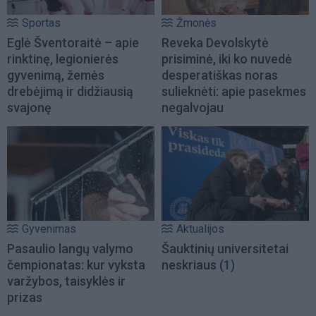
Sportas
Žmonės
Eglė Šventoraitė – apie
Reveka Devolskytė
rinktinę, legionierės
prisiminė, iki ko nuvedė
gyvenimą, žemės
desperatiškas noras
drebėjimą ir didžiausią
sulieknėti: apie pasekmes
svajonę
negalvojau
Gyvenimas
Aktualijos
Pasaulio langų valymo
Šauktinių universitetai
čempionatas: kur vyksta
neskriaus
(1)
varžybos, taisyklės ir
prizas