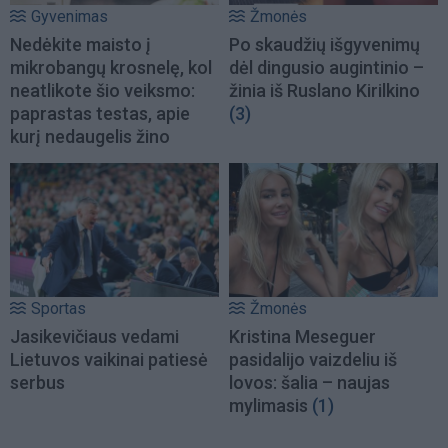
Gyvenimas
Žmonės
Nedėkite maisto į
Po skaudžių išgyvenimų
mikrobangų krosnelę, kol
dėl dingusio augintinio –
neatlikote šio veiksmo:
žinia iš Ruslano Kirilkino
paprastas testas, apie
(3)
kurį nedaugelis žino
Sportas
Žmonės
Jasikevičiaus vedami
Kristina Meseguer
Lietuvos vaikinai patiesė
pasidalijo vaizdeliu iš
serbus
lovos: šalia – naujas
mylimasis
(1)