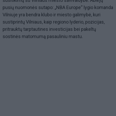
susitikimų su Vilniaus miesto savivaldybe. Abiejų
pusių nuomonės sutapo: „NBA Europe“ lygio komanda
Vilniuje yra bendra klubo ir miesto galimybė, kuri
sustiprintų Vilniaus, kaip regiono lyderio, pozicijas,
pritrauktų tarptautines investicijas bei pakeltų
sostinės matomumą pasauliniu mastu.