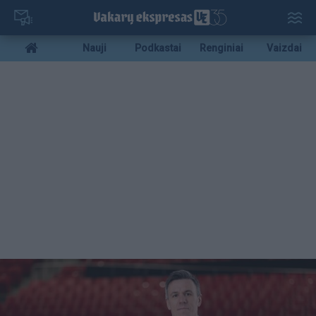
Pereiti
į
pagrindinį
Mobile
Nauji
Podkastai
Renginiai
Vaizdai
turinį
menu
bottom