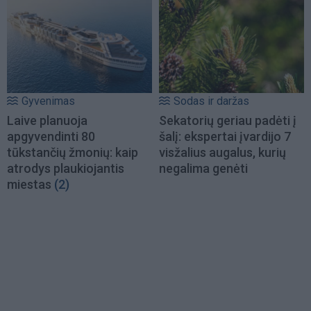
Gyvenimas
Sodas ir daržas
Laive planuoja
Sekatorių geriau padėti į
apgyvendinti 80
šalį: ekspertai įvardijo 7
tūkstančių žmonių: kaip
visžalius augalus, kurių
atrodys plaukiojantis
negalima genėti
miestas
(2)