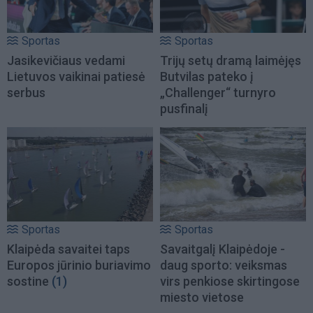
Sportas
Sportas
Jasikevičiaus vedami
Trijų setų dramą laimėjęs
Lietuvos vaikinai patiesė
Butvilas pateko į
serbus
„Challenger“ turnyro
pusfinalį
Sportas
Sportas
Klaipėda savaitei taps
Savaitgalį Klaipėdoje -
Europos jūrinio buriavimo
daug sporto: veiksmas
sostine
(1)
virs penkiose skirtingose
miesto vietose