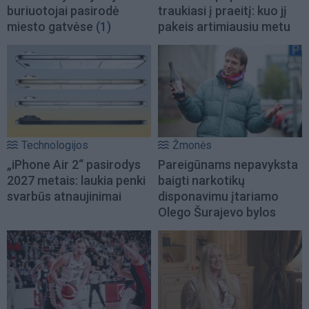
buriuotojai pasirodė
traukiasi į praeitį: kuo jį
miesto gatvėse
(1)
pakeis artimiausiu metu
Technologijos
Žmonės
„iPhone Air 2“ pasirodys
Pareigūnams nepavyksta
2027 metais: laukia penki
baigti narkotikų
svarbūs atnaujinimai
disponavimu įtariamo
Olego Šurajevo bylos