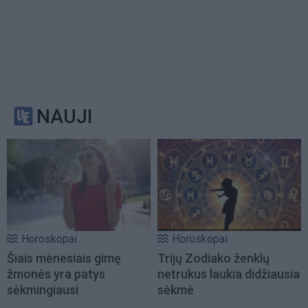
NAUJI
Horoskopai
Horoskopai
Šiais mėnesiais gimę
Trijų Zodiako ženklų
žmonės yra patys
netrukus laukia didžiausia
sėkmingiausi
sėkmė