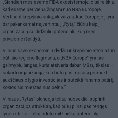
„Šiandien mes esame FIBA ekosistemoje, o tai reiškia,
kad esame per vieną žingsnį nuo NBA Europoje.
Vertinant krepšinio rinką, akivaizdu, kad Europoje ji yra
dar pakankamai neįvertinta. Į „Rytą“ žiūriu kaip į
organizaciją su didžiuliu potencialu, kurį mes
privalome išpildyti.
Vilnius savo ekonominiu dydžiu ir krepšinio istorija turi
būti šio regiono flagmanu, o „NBA Europe" yra tas
galimybių langas, kuris atsiveria dabar. Mūsų tikslas –
sukurti organizaciją, kuri būtų pasiruošusi pritraukti
aukščiausio lygio investicijas ir suteikti fanams patirtį,
kokios šis miestas nusipelnė.“
Vilniaus „Rytas“ planuoja toliau nuosekliai stiprinti
organizacijos struktūrą, kad būtų pilnai pasirengęs
lygos startui ir išnaudotų milžinišką potencialą.