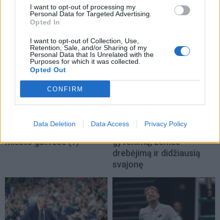
I want to opt-out of processing my
TAIP PAT SKAITYKITE
Personal Data for Targeted Advertising.
Opted In
I want to opt-out of Collection, Use,
Retention, Sale, and/or Sharing of my
Personal Data that Is Unrelated with the
Purposes for which it was collected.
Opted Out
CONFIRM
Sportas
Sportas
Prieš varžybas jūroje
Eglė Šventoraitė – apie
Data Deletion
Data Access
Privacy Policy
buriuotojai pasirodė
rinktinę, legionierės
miesto gatvėse
(1)
gyvenimą, žemės
drebėjimą ir didžiausią
svajonę