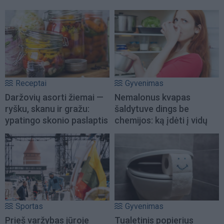
Receptai
Gyvenimas
Daržovių asorti žiemai —
Nemalonus kvapas
ryšku, skanu ir gražu:
šaldytuve dings be
ypatingo skonio paslaptis
chemijos: ką įdėti į vidų
Sportas
Gyvenimas
Prieš varžybas jūroje
Tualetinis popierius