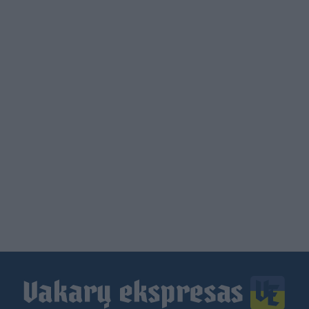
Load
More