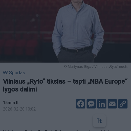
© Martynas Giga / Vilniaus „Ryto“ nuotr.
Sportas
Vilniaus „Ryto“ tikslas – tapti „NBA Europe“
lygos dalimi
Facebook
Messenger
LinkedIn
Email
C
15min.lt
L
2026-02-20 10:02