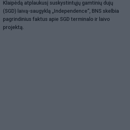
Klaipėdą atplaukusį suskystintųjų gamtinių dujų
(SGD) laivą-saugyklą „Independence“, BNS skelbia
pagrindinius faktus apie SGD terminalo ir laivo
projektą.