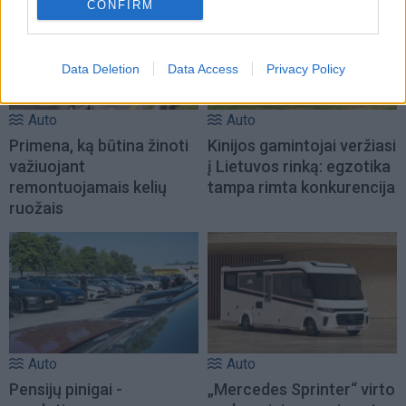
CONFIRM
Data Deletion
Data Access
Privacy Policy
Auto
Auto
Primena, ką būtina žinoti
Kinijos gamintojai veržiasi
važiuojant
į Lietuvos rinką: egzotika
remontuojamais kelių
tampa rimta konkurencija
ruožais
Auto
Auto
Pensijų pinigai -
„Mercedes Sprinter“ virto