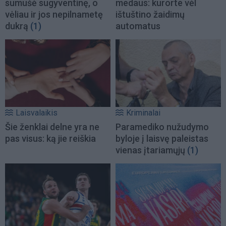
sumušė sugyventinę, o
medaus: kurorte vėl
vėliau ir jos nepilnametę
ištuštino žaidimų
dukrą
(1)
automatus
Laisvalaikis
Kriminalai
Šie ženklai delne yra ne
Paramediko nužudymo
pas visus: ką jie reiškia
byloje į laisvę paleistas
vienas įtariamųjų
(1)