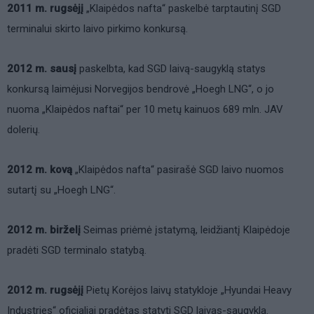
2011 m. rugsėjį
„Klaipėdos nafta“ paskelbė tarptautinį SGD
terminalui skirto laivo pirkimo konkursą.
2012 m. sausį
paskelbta, kad SGD laivą-saugyklą statys
konkursą laimėjusi Norvegijos bendrovė „Hoegh LNG“, o jo
nuoma „Klaipėdos naftai“ per 10 metų kainuos 689 mln. JAV
dolerių.
2012 m. kovą
„Klaipėdos nafta“ pasirašė SGD laivo nuomos
sutartį su „Hoegh LNG“.
2012 m. birželį
Seimas priėmė įstatymą, leidžiantį Klaipėdoje
pradėti SGD terminalo statybą.
2012 m. rugsėjį
Pietų Korėjos laivų statykloje „Hyundai Heavy
Industries“ oficialiai pradėtas statyti SGD laivas-saugykla.