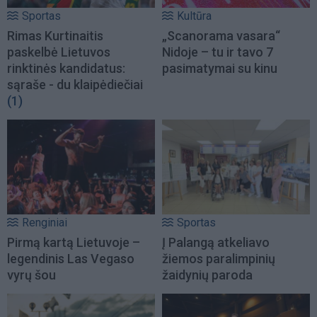
Sportas
Kultūra
Rimas Kurtinaitis
„Scanorama vasara“
paskelbė Lietuvos
Nidoje – tu ir tavo 7
rinktinės kandidatus:
pasimatymai su kinu
sąraše - du klaipėdiečiai
(1)
Renginiai
Sportas
Pirmą kartą Lietuvoje –
Į Palangą atkeliavo
legendinis Las Vegaso
žiemos paralimpinių
vyrų šou
žaidynių paroda