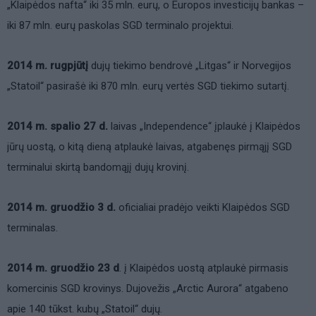
„Klaipėdos nafta“ iki 35 mln. eurų, o Europos investicijų bankas –
iki 87 mln. eurų paskolas SGD terminalo projektui.
2014 m. rugpjūtį
dujų tiekimo bendrovė „Litgas“ ir Norvegijos
„Statoil“ pasirašė iki 870 mln. eurų vertės SGD tiekimo sutartį.
2014 m. spalio 27 d.
laivas „Independence“ įplaukė į Klaipėdos
jūrų uostą, o kitą dieną atplaukė laivas, atgabenęs pirmąjį SGD
terminalui skirtą bandomąjį dujų krovinį.
2014 m. gruodžio 3 d.
oficialiai pradėjo veikti Klaipėdos SGD
terminalas.
2014 m. gruodžio 23 d
. į Klaipėdos uostą atplaukė pirmasis
komercinis SGD krovinys. Dujovežis „Arctic Aurora“ atgabeno
apie 140 tūkst. kubų „Statoil“ dujų.