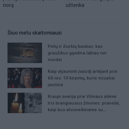
norą
užtenka
Šiuo metu skaitomiausi
Pelių ir žiurkių baubas: kas
graužikus gąsdina labiau nei
nuodai
Kaip atjauninti įvaizdį artėjant prie
60-ies: 10 kirpimų, kurie vizualiai
jaunina
Kraupi avarija prie Vilniaus atėmė
tris brangiausius žmones: pranešė,
kaip bus atsisveikinama su
mergaite, jos mama ir močiute