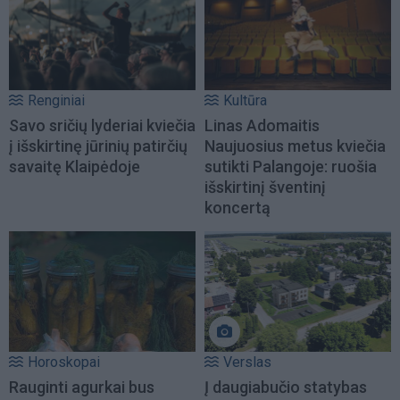
Renginiai
Kultūra
Savo sričių lyderiai kviečia
Linas Adomaitis
į išskirtinę jūrinių patirčių
Naujuosius metus kviečia
savaitę Klaipėdoje
sutikti Palangoje: ruošia
išskirtinį šventinį
koncertą
Horoskopai
Verslas
Rauginti agurkai bus
Į daugiabučio statybas