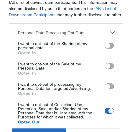
IAB’s list of downstream participants. This information may
also be disclosed by us to third parties on the
IAB’s List of
Downstream Participants
that may further disclose it to other
third parties.
Personal Data Processing Opt Outs
TAIP PAT SKAITYKITE
I want to opt-out of the Sharing of my
personal data.
Opted In
I want to opt-out of the Sale of my
Personal Data.
Opted In
I want to opt-out of processing my
Personal Data for Targeted Advertising.
Opted In
Verslas
Verslas
I want to opt-out of Collection, Use,
FNTT įšaldė „Mere“
Į daugiabučio statybas
Retention, Sale, and/or Sharing of my
valdytojos lėšas
kaime investuojantis
Personal Data that Is Unrelated with the
Purposes for which it was collected.
verslininkas: tai yra ateitis
Opted Out