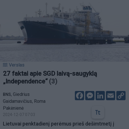
Verslas
27 faktai apie SGD laivą-saugyklą
„Independence“
(3)
Facebook
Messenger
LinkedIn
Email
C
,
Giedrius
BNS
L
Gaidamavičius, Roma
Pakėnienė
2024-12-07 07:03
Lietuvai penktadienį perėmus prieš dešimtmetį į