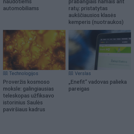
naudotiems
prabangiais namais ant
automobiliams
ratų: pristatytas
aukščiausios klasės
kemperis (nuotraukos)
Technologijos
Verslas
Proveržis kosmoso
„Enefit“ vadovas palieka
moksle: galingiausias
pareigas
teleskopas užfiksavo
istorinius Saulės
paviršiaus kadrus