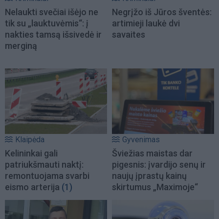
Nelaukti svečiai išėjo ne
Negrįžo iš Jūros šventės:
tik su „lauktuvėmis“: į
artimieji laukė dvi
nakties tamsą išsivedė ir
savaites
merginą
Klaipėda
Gyvenimas
Kelininkai gali
Šviežias maistas dar
patriukšmauti naktį:
pigesnis: įvardijo senų ir
remontuojama svarbi
naujų įprastų kainų
eismo arterija
(1)
skirtumus „Maximoje“