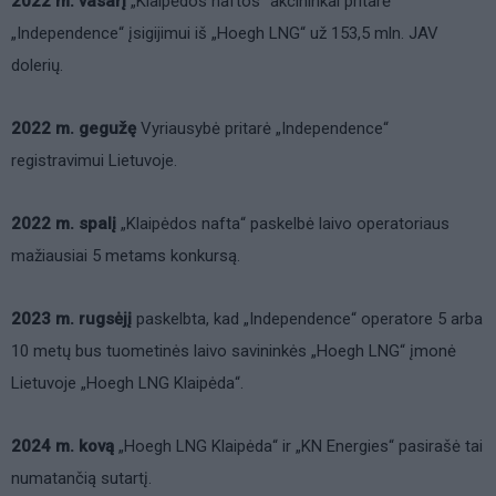
2022 m. vasarį
„Klaipėdos naftos“ akcininkai pritarė
„Independence“ įsigijimui iš „Hoegh LNG“ už 153,5 mln. JAV
dolerių.
2022 m. gegužę
Vyriausybė pritarė „Independence“
registravimui Lietuvoje.
2022 m. spalį
„Klaipėdos nafta“ paskelbė laivo operatoriaus
mažiausiai 5 metams konkursą.
2023 m. rugsėjį
paskelbta, kad „Independence“ operatore 5 arba
10 metų bus tuometinės laivo savininkės „Hoegh LNG“ įmonė
Lietuvoje „Hoegh LNG Klaipėda“.
2024 m. kovą
„Hoegh LNG Klaipėda“ ir „KN Energies“ pasirašė tai
numatančią sutartį.