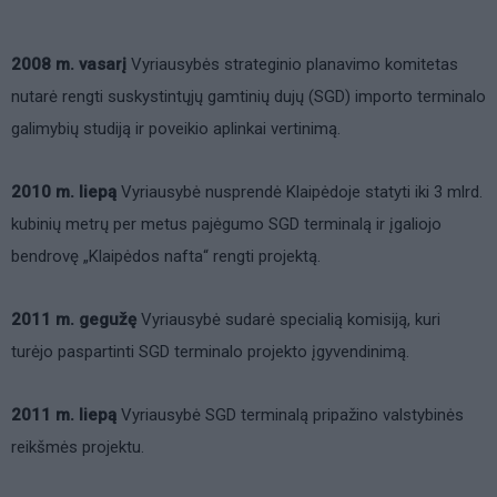
2008 m. vasarį
Vyriausybės strateginio planavimo komitetas
nutarė rengti suskystintųjų gamtinių dujų (SGD) importo terminalo
galimybių studiją ir poveikio aplinkai vertinimą.
2010 m. liepą
Vyriausybė nusprendė Klaipėdoje statyti iki 3 mlrd.
kubinių metrų per metus pajėgumo SGD terminalą ir įgaliojo
bendrovę „Klaipėdos nafta“ rengti projektą.
2011 m. gegužę
Vyriausybė sudarė specialią komisiją, kuri
turėjo paspartinti SGD terminalo projekto įgyvendinimą.
2011 m. liepą
Vyriausybė SGD terminalą pripažino valstybinės
reikšmės projektu.