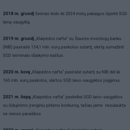
2018 m. gruodį
Seimas leido iki 2024 metų pabaigos išpirkti SGD
laivą-saugyklą.
2019 m. gruodį
„Klaipėdos nafta“ su Šiaurės investicijų banku
(NIB) pasirašė 134,1 mln. eurų paskolos sutartį, skirtą sumažinti
SGD terminalo išlaikymo kaštus.
2020 m. kovą
„Klaipėdos nafta“ pasirašė sutartį su NIB dėl iki
160 mln. eurų paskolos, skirtos SGD laivo-saugyklos įsigijimui.
2021 m. liepą
„Klaipėdos nafta“ paskelbė SGD laivo-saugyklos
su išdujinimo įrenginiu pirkimo konkursą, tačiau jame nesulaukta
nė vienos paraiškos.