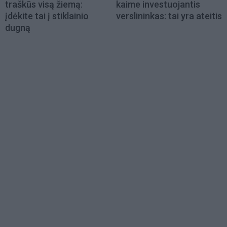
traškūs visą žiemą:
kaime investuojantis
įdėkite tai į stiklainio
verslininkas: tai yra ateitis
dugną
Load
More