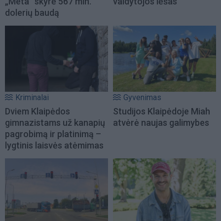
„Meta“ skyrė 567 mln.
valdytojos lėšas
dolerių baudą
Kriminalai
Gyvenimas
Dviem Klaipėdos
Studijos Klaipėdoje Miah
gimnazistams už kanapių
atvėrė naujas galimybes
pagrobimą ir platinimą –
lygtinis laisvės atėmimas