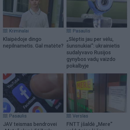
Kriminalai
Pasaulis
Klaipėdoje dingo
„Slėptis jau per vėlu,
nepilnametis. Gal matėte?
šunsnukiai“: ukrainietis
sudalyvavo Rusijos
gynybos vadų vaizdo
pokalbyje
Pasaulis
Verslas
JAV teismas bendrovei
FNTT įšaldė „Mere“