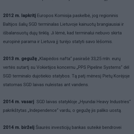
2012 m. lapkritį
Europos Komisija paskelbė, jog regioninis
Baltijos šalių SGD terminalas Lietuvoje kainuotų brangiausiai ir
išbalansuotų dujų tinklą. Ji lėmė, kad terminalui nebuvo skirta
europinė parama ir Lietuva jį turėjo statyti savo lėšomis.
2013 m. gegužę
„Klaipėdos nafta“ pasirašė 33,25 mln. eurų
vertės sutartį su Vokietijos koncernu „PPS Pipeline Systems“ dėl
SGD terminalo dujotiekio statybos. Tą patį mėnesį Pietų Korėjoje
statomas SGD laivas nuleistas ant vandens.
2014 m. vasarį
SGD laivas statykloje „Hyundai Heavy Industries“
pakrikštytas „Independence“ vardu, o gegužę jis paliko uostą.
2014 m. birželį
Šiaurės investicijų bankas suteikė bendrovei