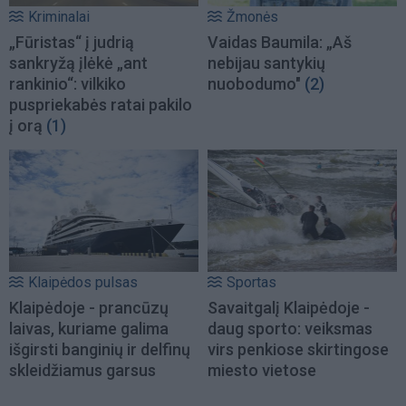
Kriminalai
Žmonės
„Fūristas“ į judrią
Vaidas Baumila: „Aš
sankryžą įlėkė „ant
nebijau santykių
rankinio“: vilkiko
nuobodumo"
(2)
puspriekabės ratai pakilo
į orą
(1)
Klaipėdos pulsas
Sportas
Klaipėdoje - prancūzų
Savaitgalį Klaipėdoje -
laivas, kuriame galima
daug sporto: veiksmas
išgirsti banginių ir delfinų
virs penkiose skirtingose
skleidžiamus garsus
miesto vietose