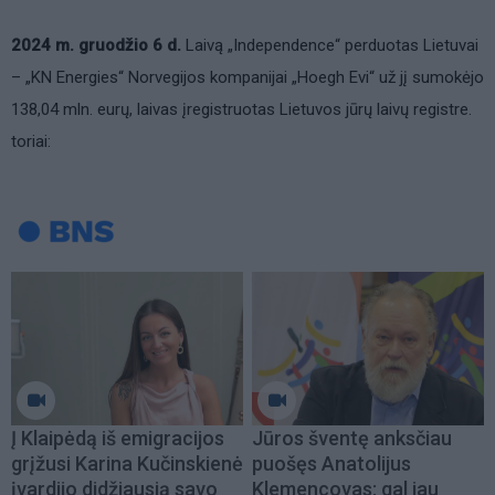
2024 m. gruodžio 6 d.
Laivą „Independence“ perduotas Lietuvai
– „KN Energies“ Norvegijos kompanijai „Hoegh Evi“ už jį sumokėjo
138,04 mln. eurų, laivas įregistruotas Lietuvos jūrų laivų registre.
toriai:
Į Klaipėdą iš emigracijos
Jūros šventę anksčiau
grįžusi Karina Kučinskienė
puošęs Anatolijus
įvardijo didžiausią savo
Klemencovas: gal jau