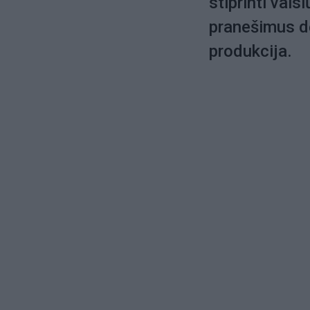
stiprinti vai
pranešimus dė
produkcija.