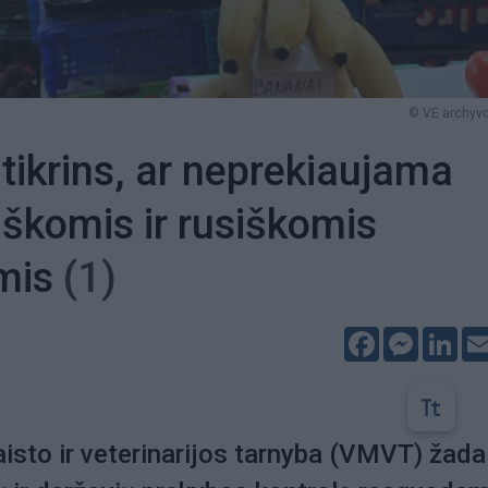
© VE archyvo
 tikrins, ar neprekiaujama
iškomis ir rusiškomis
mis
(1)
Facebook
Messeng
Lin
isto ir veterinarijos tarnyba (VMVT) žada