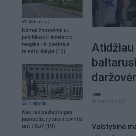
Aktualijos
Namai žmonėms su
psichikos ir intelekto
Atidžiau
negalia - ir pietinėje
miesto dalyje
(10)
baltarus
daržovė
BNS
2024-04-12 20:27
Klaipėda
Kas tas paslaptingas
jaunuolis, rytais stovintis
Valstybinė ma
ant tilto?
(10)