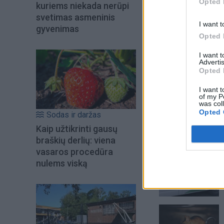
Opted 
kuriems niekada nerūpi
svetimas asmeninis
I want t
gyvenimas
Opted 
I want 
Advertis
Opted 
I want t
of my P
was col
Opted 
Sodas ir daržas
Kaip užtikrinti gausų
braškių derlių: viena
Šiuo metu skait
vasaros procedūra
nulems viską