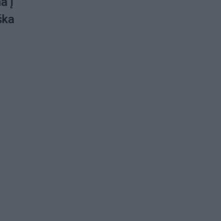
a į
ška