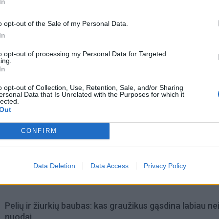
In
o opt-out of the Sale of my Personal Data.
In
to opt-out of processing my Personal Data for Targeted
ing.
In
o opt-out of Collection, Use, Retention, Sale, and/or Sharing
ersonal Data that Is Unrelated with the Purposes for which it
lected.
Out
CONFIRM
omiausi
Negrįžo iš Jūros šventės: artimieji laukė dvi savaites
Data Deletion
Data Access
Privacy Policy
Pelių ir žiurkių baubas: kas graužikus gąsdina labiau ne
nuodai