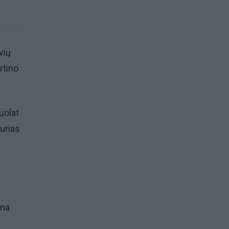
vių
rtino
uolat
kurias
ina