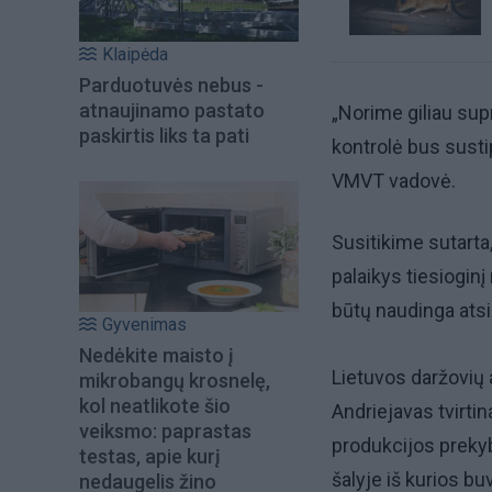
Klaipėda
Parduotuvės nebus -
atnaujinamo pastato
„Norime giliau supr
paskirtis liks ta pati
kontrolė bus sustip
VMVT vadovė.
Susitikime sutarta
palaikys tiesioginį
būtų naudinga atsi
Gyvenimas
Nedėkite maisto į
Lietuvos daržovių 
mikrobangų krosnelę,
kol neatlikote šio
Andriejavas tvirtin
veiksmo: paprastas
produkcijos prekyb
testas, apie kurį
šalyje iš kurios bu
nedaugelis žino