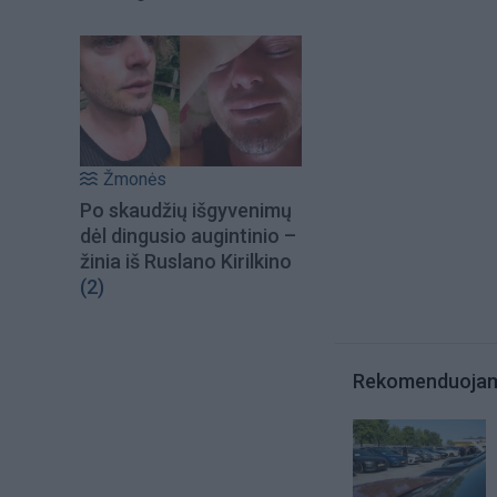
Žmonės
Po skaudžių išgyvenimų
dėl dingusio augintinio –
žinia iš Ruslano Kirilkino
(2)
Rekomenduoja