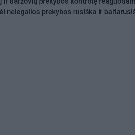
sių ir daržovių prekybos kontrolę reaguodam
l nelegalios prekybos rusiška ir baltarusi