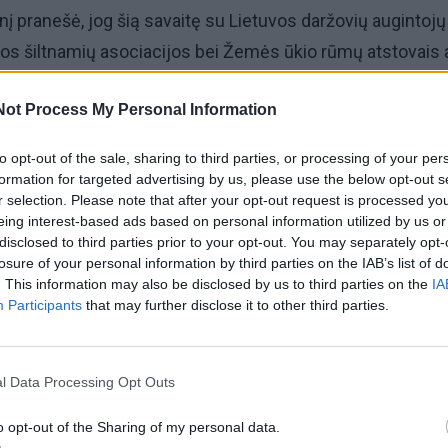
į pranešė, jog šią savaitę su Lietuvos daržovių augintojų
vos šiltnamių asociacijos bei Žemės ūkio rūmų atstovais 
bes“, kaip operatyviau įvertinti prekybininkus dėl nelegaliai
Not Process My Personal Information
 vaisių ir daržovių iš Rusijos ir Baltarusijos.
to opt-out of the sale, sharing to third parties, or processing of your per
nė Mikalauskienė sako, kad susitikimo dalyvių išsakyto
formation for targeted advertising by us, please use the below opt-out s
ingos tarnybos inspektoriams vykdant patikras.
r selection. Please note that after your opt-out request is processed y
eing interest-based ads based on personal information utilized by us or
disclosed to third parties prior to your opt-out. You may separately opt-
cijos padės kontrolės metu greičiau nustatyti nesąžining
losure of your personal information by third parties on the IAB’s list of
. This information may also be disclosed by us to third parties on the
IA
ų veiksmus bandant suklaidinti vartotojus dėl parduodam
Participants
that may further disclose it to other third parties.
s ar kokybės. Mes neturime duomenų, kad pernai ir šiemet
alių, tokių kaip Rusija, Baltarusija, į Lietuvą tiesiogiai įv
okių abejonių kyla sąžiningiems rinkos dalyviams“, – sakė 
l Data Processing Opt Outs
o opt-out of the Sharing of my personal data.