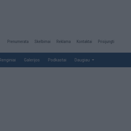
Desktop
Prenumerata
Skelbimai
Reklama
Kontaktai
Prisijungti
menu
top
Renginiai
Galerijos
Podkastai
Daugiau