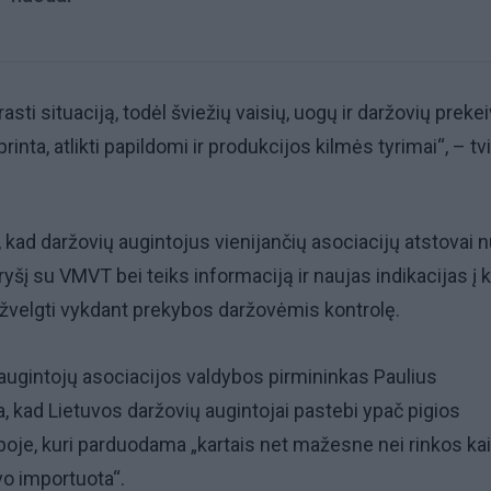
asti situaciją, todėl šviežių vaisių, uogų ir daržovių prekei
rinta, atlikti papildomi ir produkcijos kilmės tyrimai“, – tvi
, kad daržovių augintojus vienijančių asociacijų atstovai n
 ryšį su VMVT bei teiks informaciją ir naujas indikacijas į 
žvelgti vykdant prekybos daržovėmis kontrolę.
augintojų asociacijos valdybos pirmininkas Paulius
a, kad Lietuvos daržovių augintojai pastebi ypač pigios
oje, kuri parduodama „kartais net mažesne nei rinkos ka
vo importuota“.