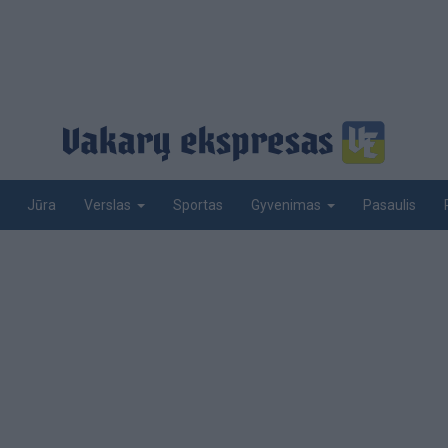
Jūra
Sportas
Pasaulis
Verslas
Gyvenimas