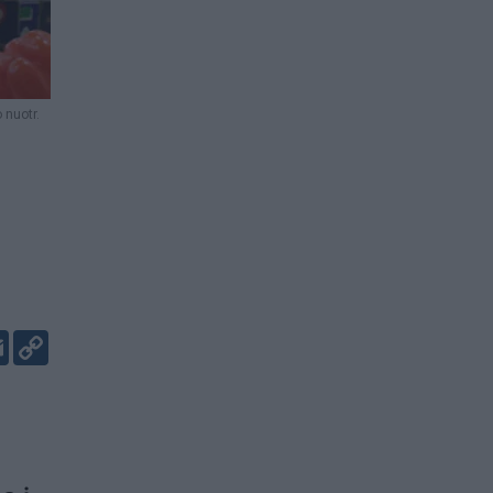
 nuotr.
er
kedIn
Email
Copy
Link