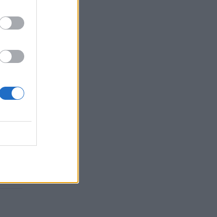
tojai:
n Luca