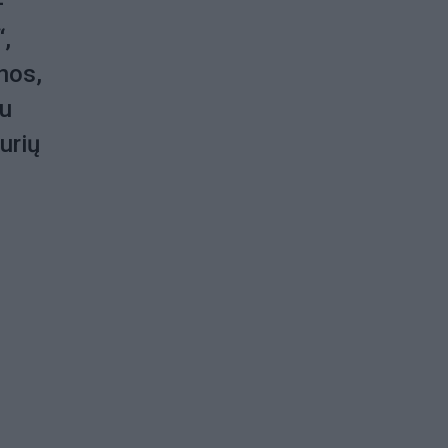
–
“,
nos,
au
urių