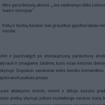
Mirė garsi lietuvių aktorė: „Jos vaidmenys išliks Lietuv
teatro istorijoje“
Pelių ir žiurkių baubas: kas graužikus gąsdina labiau ne
nuodai
irkti ir pasižvalgyti po atsinaujinusią parduotuvę atvy
alyvauti ir smagiame žaidime, kuris visas keturias diena
 skyriuje. Drąsiausi savanoriai sieks bendro komandinio t
apdovanoti puikiais prizais.
uvės atidarymo švente, minint ir šiltojo sezono pra
onės prekių skyriuje įsikurs nuotaikinga vasaros zona, k