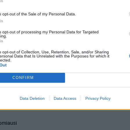
In
rijų X „Maximos“ kolegų gretas papildę nuomonės formuo
Rolandas ir Ieva Mackevičiai, Simona ir Jonas Nainiai, Gia
o opt-out of the Sale of my Personal Data.
a Albavičiūtė-Bandita.
In
to opt-out of processing my Personal Data for Targeted
ing.
In
o opt-out of Collection, Use, Retention, Sale, and/or Sharing
ersonal Data that Is Unrelated with the Purposes for which it
lected.
Out
CONFIRM
Data Deletion
Data Access
Privacy Policy
omiausi