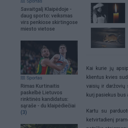
Sportas
Savaitgalį Klaipėdoje -
daug sporto: veiksmas
virs penkiose skirtingose
miesto vietose
Kai kurie jų apsip
klientus kvies sud
Sportas
Rimas Kurtinaitis
vaisių ir daržovių
paskelbė Lietuvos
kurį pasiekus bus 
rinktinės kandidatus:
sąraše - du klaipėdiečiai
Kartu su parduot
(3)
ketvirtadienį pram