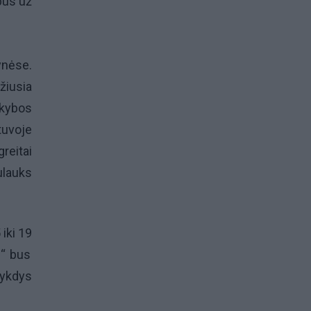
bus už
ynėse.
žiusia
ekybos
tuvoje
reitai
ulauks
 iki 19
s“ bus
vykdys