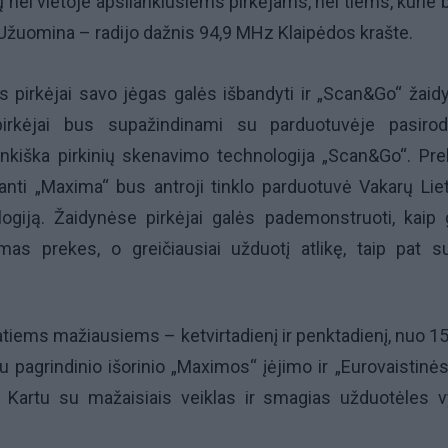
nei vietoje apsilankiusiems pirkėjams, nei tiems, kurie 
 Užuomina – radijo dažnis
94,9 MHz Kla
ipėdos krašte.
 pirkėjai savo jėgas galės išbandyti ir „Scan&Go“ žaid
irkėjai bus supažindinami su parduotuvėje pasirod
nkiška pirkinių skenavimo technologija „Scan&Go“. Pr
ianti „Maxima“ bus antroji tinklo parduotuvė Vakarų Lie
logiją. Žaidynėse pirkėjai galės pademonstruoti, kaip g
mas prekes, o greičiausiai užduotį atlikę, taip pat s
patiems mažiausiems – ketvirtadienį ir penktadienį, nuo
15
iau pagrindinio išorinio „Maximos“ įėjimo ir „Eurovaistinė
. Kartu su mažaisiais veiklas ir smagias užduotėles 