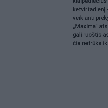
klaipėdiečius
ketvirtadienį
veikianti pre
„Maxima“ atsk
gali ruoštis
čia netrūks i