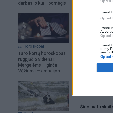
Opted 
sveikinsis šios t
darbas, o kur - pomėgis
Indrė Bareikienė, 
I want t
Demarco bei Simon
Opted 
I want 
Advertis
Opted 
I want t
Horoskopai
of my P
was col
Taro kortų horoskopas
Opted 
rugpjūčio 8 dienai:
Mergelėms — ginčai,
Vėžiams — emocijos
Šiuo metu skait