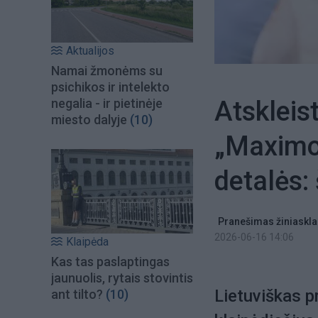
Aktualijos
Namai žmonėms su
psichikos ir intelekto
Atskleis
negalia - ir pietinėje
miesto dalyje
(10)
„Maximo
detalės: 
Pranešimas žiniaskla
2026-06-16 14:06
Klaipėda
Kas tas paslaptingas
jaunuolis, rytais stovintis
Lietuviškas p
ant tilto?
(10)