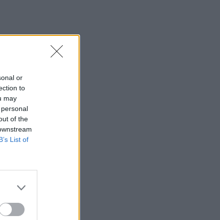
sto ir
entinį
sonal or
ection to
grindų
ou may
 personal
out of the
 downstream
kybės“
B’s List of
ečiami
onius.
adienį