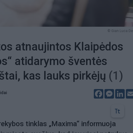
© Gian Luca D
tos atnaujintos Klaipėdos
s“ atidarymo šventės
štai, kas lauks pirkėjų
(1)
Facebook
Messeng
Lin
idai
rekybos tinklas „Maxima“ informuoja