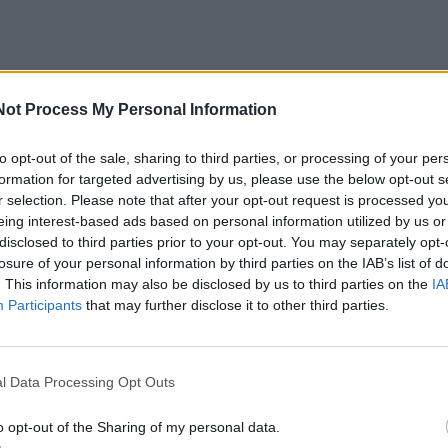
Not Process My Personal Information
asiūlymai,
500 laiming
ų krepšelių, gausus šviežių mai
ės prekių asortimentas – tik lašas jūroje to, kas šv
to opt-out of the sale, sharing to third parties, or processing of your per
formation for targeted advertising by us, please use the below opt-out s
 klaipėdiečių ir uostamiesčio svečių atidarant iš pa
r selection. Please note that after your opt-out request is processed y
ią trijų X „Maximą“.
eing interest-based ads based on personal information utilized by us or
disclosed to third parties prior to your opt-out. You may separately opt-
losure of your personal information by third parties on the IAB’s list of
io iki pat sekmadienio vyks skirtingų „Meistro ko
. This information may also be disclosed by us to third parties on the
IA
narijos ir kepyklos gaminių degustacijos – pirkėjai bus kvi
Participants
that may further disclose it to other third parties.
sortimento naujienomis, išbandyti dar neatrastus sk
us džiuginami ir kitomis „Meistro kokybės“ vaišėmis.
l Data Processing Opt Outs
mo maisto vitrinų ir kasų su pirkėjais ketvirtadienį–šešt
o opt-out of the Sharing of my personal data.