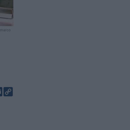
emarco
er
kedIn
Email
Copy
Link