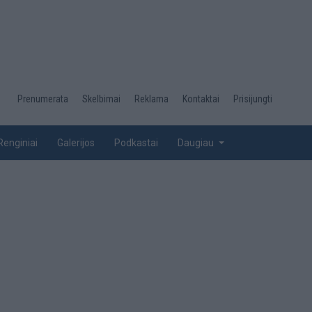
Desktop
Prenumerata
Skelbimai
Reklama
Kontaktai
Prisijungti
menu
top
Renginiai
Galerijos
Podkastai
Daugiau