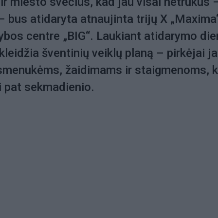
 ir miesto svečius, kad jau visai netrukus 
 – bus atidaryta atnaujinta trijų X „Maxima
kybos centre „BIG“. Laukiant atidarymo die
leidžia šventinių veiklų planą – pirkėjai j
 asmenukėms, žaidimams ir staigmenoms, k
ki pat sekmadienio.