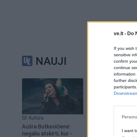
ve.lt -
Do 
Ypatingi kainų p
sezoninių pramon
If you wish 
sensitive in
savaitgalį lauks
NAUJI
confirm you
atnaujintą, modern
continue se
information 
further disc
Nuo ketvirtadien
participants
konditerijos, kuli
Downstream 
susipažinti su a
Sugrįžę pirkėjai b
Persona
Kultūra
Aušra Butkevičienė:
Tuo metu už sveria
I want t
negaliu atskirti, kur -