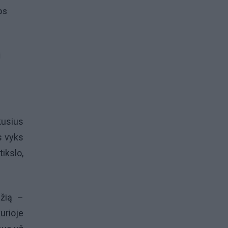
os
i
kusius
s vyks
ikslo,
džią –
urioje