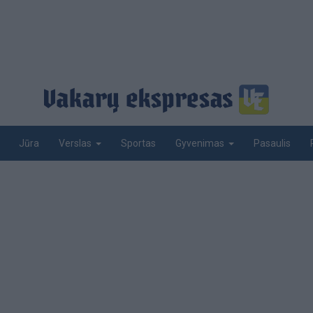
Jūra
Sportas
Pasaulis
Verslas
Gyvenimas