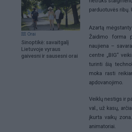
netrūks staigmenų 
parduotuvės ribų.
Azartą mėgstantys
Orai
Žaidimo forma p
Sinoptikė: savaitgalį
naujiena – savara
Lietuvoje vyraus
centre „BIG“ veik
gaivesni ir sausesni orai
turinti šią techno
moka rasti reikia
apdovanojimo.
Veiklų nestigs ir 
val., už kasų, arč
įkurta vaikų zona
animatoriai.