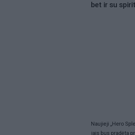
bet ir su spiri
Naujieji „Hero Sple
jais bus pradėta p