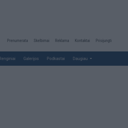
Desktop
Prenumerata
Skelbimai
Reklama
Kontaktai
Prisijungti
menu
top
Renginiai
Galerijos
Podkastai
Daugiau