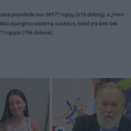
aina prasideda nuo 58977 rupijų (616 dolerių), o „Hero
iklio išjungimo sistemą sustojus, todėl yra šiek tiek
 rupijos (796 doleriai).