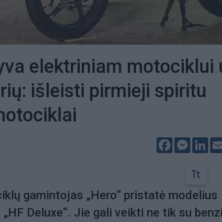
yva elektriniam motociklui 
ių: išleisti pirmieji spiritu
otociklai
Facebook
Messeng
Lin
iklų gamintojas „Hero“ pristatė modelius
 „HF Deluxe“. Jie gali veikti ne tik su benz