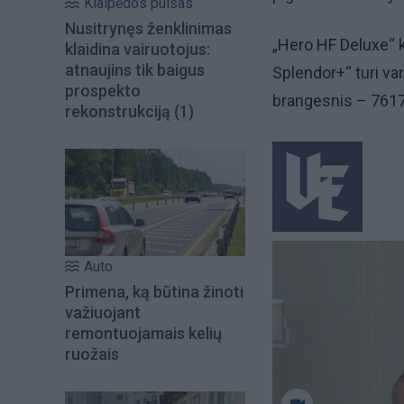
Klaipėdos pulsas
Nusitrynęs ženklinimas
„Hero HF Deluxe“ k
klaidina vairuotojus:
atnaujins tik baigus
Splendor+“ turi var
prospekto
brangesnis – 76177
rekonstrukciją
(1)
Auto
Primena, ką būtina žinoti
važiuojant
remontuojamais kelių
ruožais