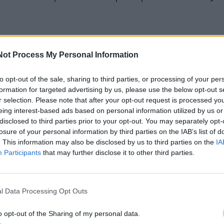
motocikluose sumontuotas 97 kubinių centimetrų variklis
Not Process My Personal Information
galias ir 8,3 Nm sukimo momentą, kuris buvo patobulintas
lio naudojimui. Variklis gavo naują degalų siurblį, papildom
to opt-out of the sale, sharing to third parties, or processing of your per
 naujo sureguliuotą elektroninį valdymo bloką.
formation for targeted advertising by us, please use the below opt-out s
r selection. Please note that after your opt-out request is processed y
eing interest-based ads based on personal information utilized by us or
disclosed to third parties prior to your opt-out. You may separately opt-
losure of your personal information by third parties on the IAB’s list of
. This information may also be disclosed by us to third parties on the
IA
Participants
that may further disclose it to other third parties.
l Data Processing Opt Outs
o opt-out of the Sharing of my personal data.