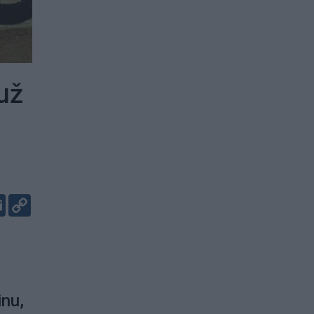
už
er
kedIn
Email
Copy
Link
inu,