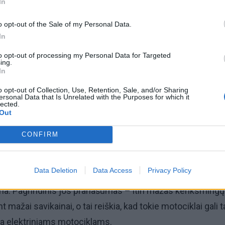
In
o opt-out of the Sale of my Personal Data.
In
to opt-out of processing my Personal Data for Targeted
ing.
In
© Hero HF 
o opt-out of Collection, Use, Retention, Sale, and/or Sharing
ersonal Data that Is Unrelated with the Purposes for which it
i su benzinu, grynu spiritu arba jų mišiniais, pavyzdžiui, E20
lected.
Out
 pirmasis motociklas pasaulyje, kuris kaip degalus gali na
alų sąnaudos siekia 1,4 l 100 km.
CONFIRM
automobiliai nėra retenybė ir, pavyzdžiui, Brazilijoje jų
Data Deletion
Data Access
Privacy Policy
tūkstančių per metus, tai motociklams tokia technologija
ma. Pagrindinis jos pranašumas – itin mažas kenksmingų
 mažai savikainai, o tai reiškia, kad tokie motociklai gali t
va elektriniams motociklams.