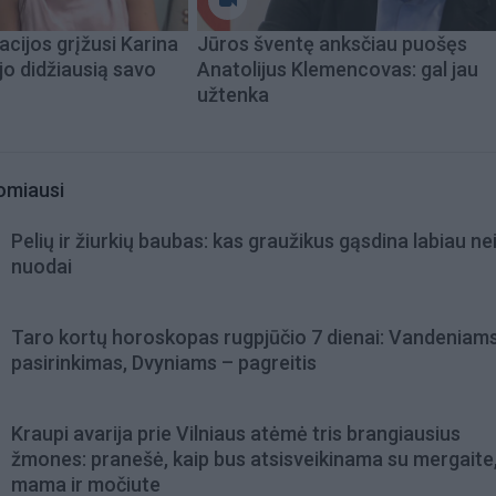
acijos grįžusi Karina
Jūros šventę anksčiau puošęs
jo didžiausią savo
Anatolijus Klemencovas: gal jau
užtenka
omiausi
Pelių ir žiurkių baubas: kas graužikus gąsdina labiau ne
nuodai
Taro kortų horoskopas rugpjūčio 7 dienai: Vandeniam
pasirinkimas, Dvyniams – pagreitis
Kraupi avarija prie Vilniaus atėmė tris brangiausius
žmones: pranešė, kaip bus atsisveikinama su mergaite,
mama ir močiute