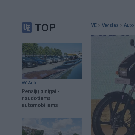
TOP
VE
>
Verslas
>
Auto
Auto
Pensijų pinigai -
naudotiems
automobiliams