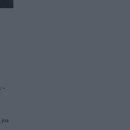
i
s –
 jos