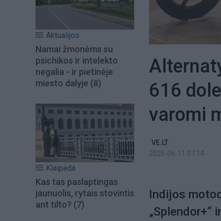
Aktualijos
Namai žmonėms su
Alternat
psichikos ir intelekto
negalia - ir pietinėje
miesto dalyje
(8)
616 doler
varomi m
VE.LT
2026-06-11 07:14
Klaipėda
Kas tas paslaptingas
Indijos motoc
jaunuolis, rytais stovintis
ant tilto?
(7)
„Splendor+“ ir