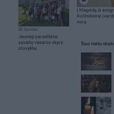
Į Klaipėdą iš emigr
Kučinskienė įvardi
norą
Sportas
Jaunieji paraatletai
savaitę vasaros skyrė
Šiuo metu skait
stovyklai