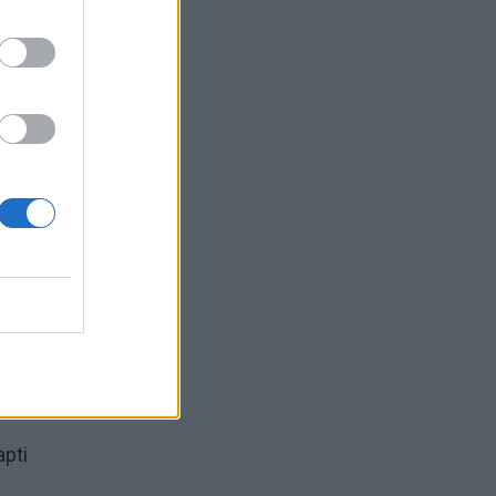
Deluxe
 arba
udoti
 iki
apti