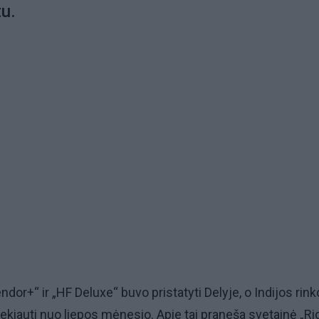
tu.
ndor+“ ir „HF Deluxe“ buvo pristatyti Delyje, o Indijos rink
rekiauti nuo liepos mėnesio. Apie tai praneša svetainė „Ri