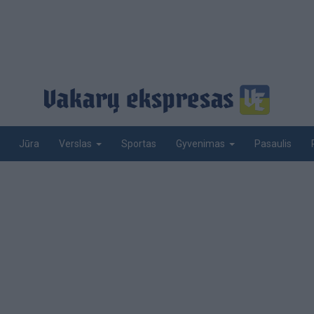
Jūra
Sportas
Pasaulis
Verslas
Gyvenimas