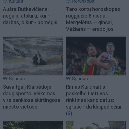
Kultūra
Horoskopai
Aušra Butkevičienė:
Taro kortų horoskopas
negaliu atskirti, kur -
rugpjūčio 8 dienai:
darbas, o kur - pomėgis
Mergelėms — ginčai,
Vėžiams — emocijos
Sportas
Sportas
Savaitgalį Klaipėdoje -
Rimas Kurtinaitis
daug sporto: veiksmas
paskelbė Lietuvos
virs penkiose skirtingose
rinktinės kandidatus:
miesto vietose
sąraše - du klaipėdiečiai
(3)