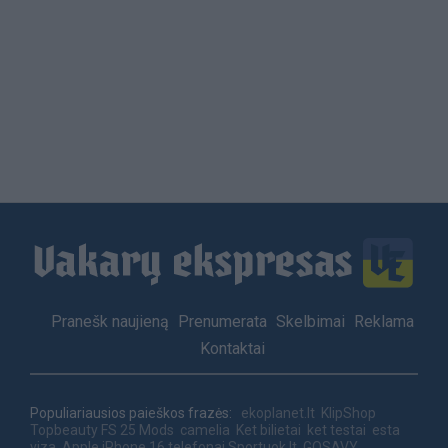
Load
More
Footer
Pranešk naujieną
Prenumerata
Skelbimai
Reklama
menu
Kontaktai
Populiariausios paieškos frazės:
ekoplanet.lt
KlipShop
Topbeauty
FS 25 Mods
camelia
Ket bilietai
ket testai
esta
viza
Apple iPhone 16 telefonai
Sportuok.lt
GOSAVY