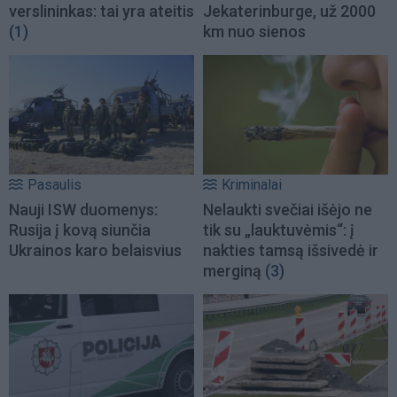
verslininkas: tai yra ateitis
Jekaterinburge, už 2000
(1)
km nuo sienos
Pasaulis
Kriminalai
Nauji ISW duomenys:
Nelaukti svečiai išėjo ne
Rusija į kovą siunčia
tik su „lauktuvėmis“: į
Ukrainos karo belaisvius
nakties tamsą išsivedė ir
merginą
(3)