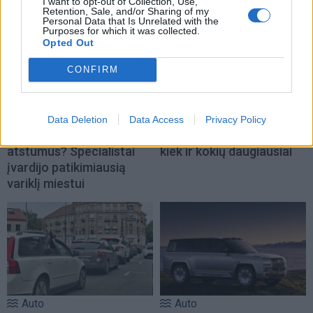
I want to opt-out of Collection, Use,
Retention, Sale, and/or Sharing of my
Personal Data that Is Unrelated with the
Purposes for which it was collected.
Opted Out
CONFIRM
Auto
Auto
Data Deletion
Data Access
Privacy Policy
Važiuojate tik trumpus
Klaipėdiečių automobiliai:
atstumus? Specialistai
kiek ir kokių daugiausiai
įvardijo patikimiausią
variklį miestui
Auto
Auto