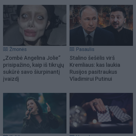
Žmonės
Pasaulis
„Zombė Angelina Jolie“
Stalino šešėlis virš
prisipažino, kaip iš tikrųjų
Kremliaus: kas laukia
sukūrė savo šiurpinantį
Rusijos pasitraukus
įvaizdį
Vladimirui Putinui