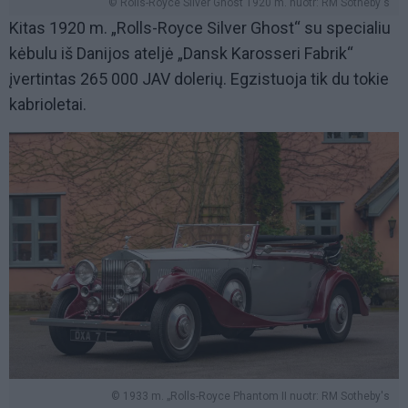
© Rolls-Royce Silver Ghost 1920 m. nuotr: RM Sotheby's
Kitas 1920 m. „Rolls-Royce Silver Ghost“ su specialiu
kėbulu iš Danijos ateljė „Dansk Karosseri Fabrik“
įvertintas 265 000 JAV dolerių. Egzistuoja tik du tokie
kabrioletai.
© 1933 m. „Rolls-Royce Phantom II nuotr: RM Sotheby's