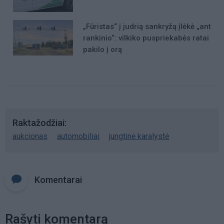
„Fūristas“ į judrią sankryžą įlėkė „ant
rankinio“: vilkiko puspriekabės ratai
pakilo į orą
Raktažodžiai
aukcionas
automobiliai
jungtinė karalystė
Komentarai
Rašyti komentarą