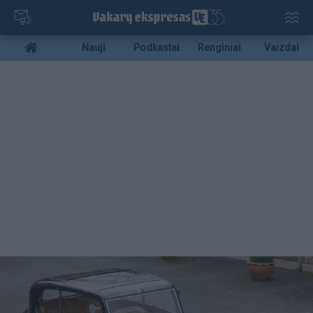
Pereiti
į
pagrindinį
Mobile
Nauji
Podkastai
Renginiai
Vaizdai
turinį
menu
bottom