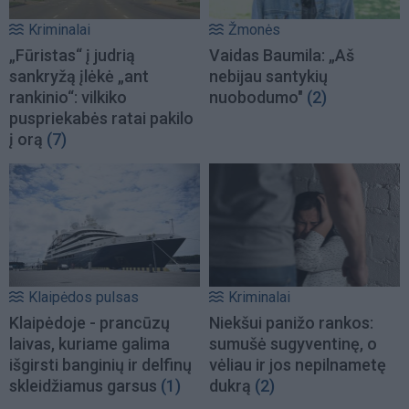
Kriminalai
Žmonės
„Fūristas“ į judrią
Vaidas Baumila: „Aš
sankryžą įlėkė „ant
nebijau santykių
rankinio“: vilkiko
nuobodumo"
(2)
puspriekabės ratai pakilo
į orą
(7)
Klaipėdos pulsas
Kriminalai
Klaipėdoje - prancūzų
Niekšui panižo rankos:
laivas, kuriame galima
sumušė sugyventinę, o
išgirsti banginių ir delfinų
vėliau ir jos nepilnametę
skleidžiamus garsus
(1)
dukrą
(2)