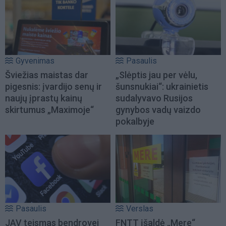
Gyvenimas
Pasaulis
Šviežias maistas dar
„Slėptis jau per vėlu,
pigesnis: įvardijo senų ir
šunsnukiai“: ukrainietis
naujų įprastų kainų
sudalyvavo Rusijos
skirtumus „Maximoje“
gynybos vadų vaizdo
pokalbyje
Pasaulis
Verslas
JAV teismas bendrovei
FNTT įšaldė „Mere“