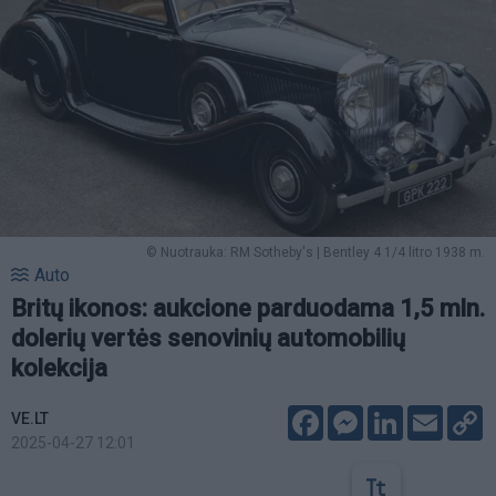
© Nuotrauka: RM Sotheby's | Bentley 4 1/4 litro 1938 m.
Auto
Britų ikonos: aukcione parduodama 1,5 mln.
dolerių vertės senovinių automobilių
kolekcija
Facebook
Messenger
LinkedIn
Email
C
VE.LT
L
2025-04-27 12:01