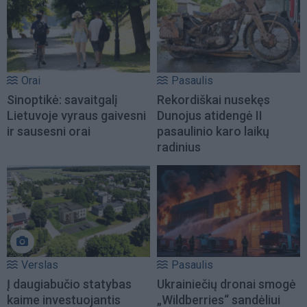
Orai
Pasaulis
Sinoptikė: savaitgalį
Rekordiškai nusekęs
Lietuvoje vyraus gaivesni
Dunojus atidengė II
ir sausesni orai
pasaulinio karo laikų
radinius
Verslas
Pasaulis
Į daugiabučio statybas
Ukrainiečių dronai smogė
kaime investuojantis
„Wildberries“ sandėliui