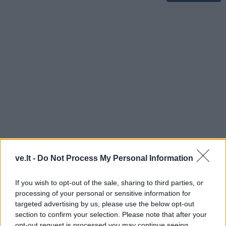
ve.lt -
Do Not Process My Personal Information
TAIP PAT SKAITYKITE
If you wish to opt-out of the sale, sharing to third parties, or
processing of your personal or sensitive information for
targeted advertising by us, please use the below opt-out
section to confirm your selection. Please note that after your
opt-out request is processed you may continue seeing