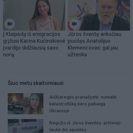
Į Klaipėdą iš emigracijos
Jūros šventę anksčiau
grįžusi Karina Kučinskienė
puošęs Anatolijus
įvardijo didžiausią savo
Klemencovas: gal jau
norą
užtenka
Šiuo metu skaitomiausi
Aiškiaregės pranašystė: numatė
katastrofišką karo pabaigą
Ukrainoje
Negrįžo iš Jūros šventės: artimieji
laukė dvi savaites