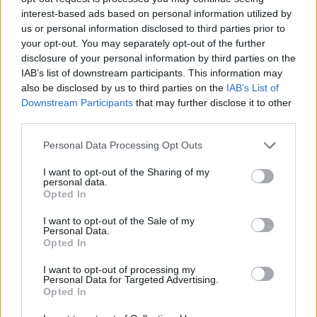
interest-based ads based on personal information utilized by
us or personal information disclosed to third parties prior to
Auto
Auto
your opt-out. You may separately opt-out of the further
Primena, ką būtina žinoti
Kinijos gamintojai veržiasi
disclosure of your personal information by third parties on the
važiuojant
į Lietuvos rinką: egzotika
IAB’s list of downstream participants. This information may
remontuojamais kelių
tampa rimta konkurencija
also be disclosed by us to third parties on the
IAB’s List of
Downstream Participants
that may further disclose it to other
ruožais
third parties.
Personal Data Processing Opt Outs
I want to opt-out of the Sharing of my
personal data.
Opted In
I want to opt-out of the Sale of my
Auto
Auto
Personal Data.
Opted In
Pensijų pinigai -
„Mercedes Sprinter“ virto
naudotiems
prabangiais namais ant
I want to opt-out of processing my
automobiliams
(1)
ratų: pristatytas
Personal Data for Targeted Advertising.
Opted In
aukščiausios klasės
kemperis (nuotraukos)