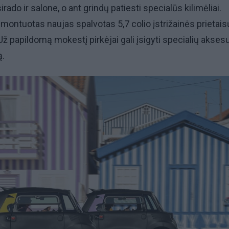
rado ir salone, o ant grindų patiesti specialūs kilimėliai.
montuotas naujas spalvotas 5,7 colio įstrižainės prietais
Už papildomą mokestį pirkėjai gali įsigyti specialių akses
ą.