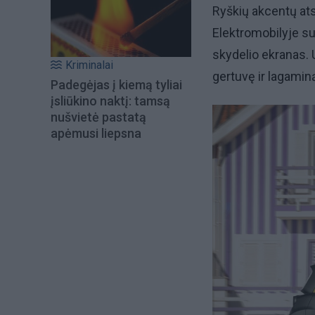
Ryškių akcentų atsi
Elektromobilyje su
skydelio ekranas. 
Kriminalai
gertuvę ir lagamin
Padegėjas į kiemą tyliai
įsliūkino naktį: tamsą
nušvietė pastatą
apėmusi liepsna