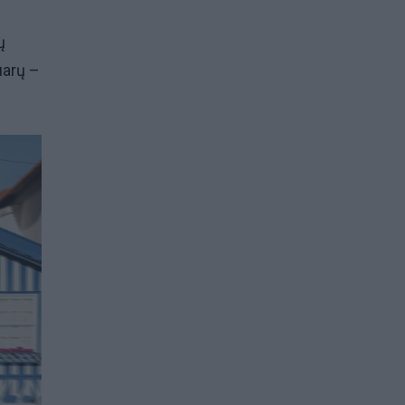
ų
uarų –