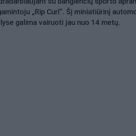
dradarbiaujant su banglenčių sporto apra
amintoju „Rip Curl“. Šį miniatiūrinį automo
alyse galima vairuoti jau nuo 14 metų.