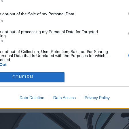
In
o opt-out of the Sale of my Personal Data.
In
to opt-out of processing my Personal Data for Targeted
ing.
In
© Nuotr. 
o opt-out of Collection, Use, Retention, Sale, and/or Sharing
ersonal Data that Is Unrelated with the Purposes for which it
lected.
Out
zainas ir salonas
CONFIRM
mi Rip Curl“ išsiskiria ryškiais kėbulo lipdukais, kurie gali
inės spalvos. Šiomis spalvomis dažomi ir „Citroen“ logotip
Data Deletion
Data Access
Privacy Policy
is gavo stogo aptaką bei baltus 14 colių ratlankius.