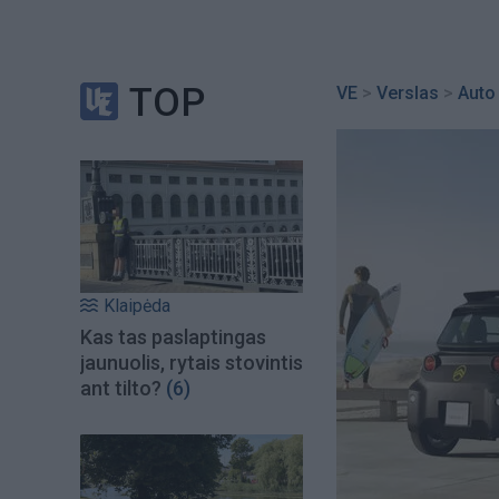
TOP
VE
>
Verslas
>
Auto
Klaipėda
Kas tas paslaptingas
jaunuolis, rytais stovintis
ant tilto?
(6)