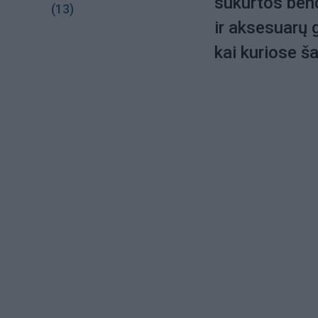
sukurtos ben
(13)
ir aksesuarų g
kai kuriose š