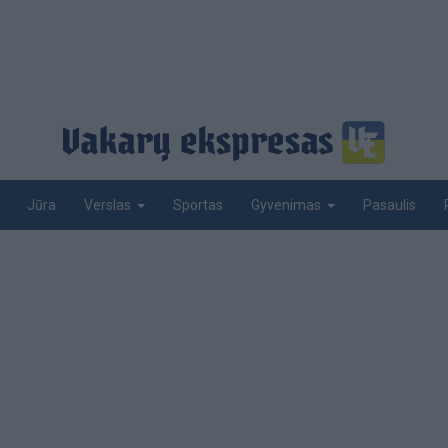
Jūra
Sportas
Pasaulis
Verslas
Gyvenimas