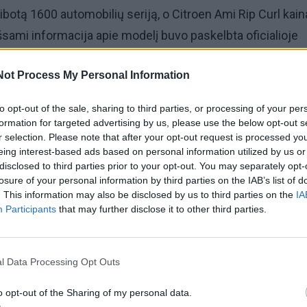
ribotą 1600 automobilių seriją, o Citroen Ami Rip Curl kain
šsami informacija apie modelį buvo paskelbta oficialioje
rno svetainėje.
Not Process My Personal Information
to opt-out of the sale, sharing to third parties, or processing of your per
formation for targeted advertising by us, please use the below opt-out s
r selection. Please note that after your opt-out request is processed y
eing interest-based ads based on personal information utilized by us or
disclosed to third parties prior to your opt-out. You may separately opt-
losure of your personal information by third parties on the IAB’s list of
. This information may also be disclosed by us to third parties on the
IA
Participants
that may further disclose it to other third parties.
l Data Processing Opt Outs
o opt-out of the Sharing of my personal data.