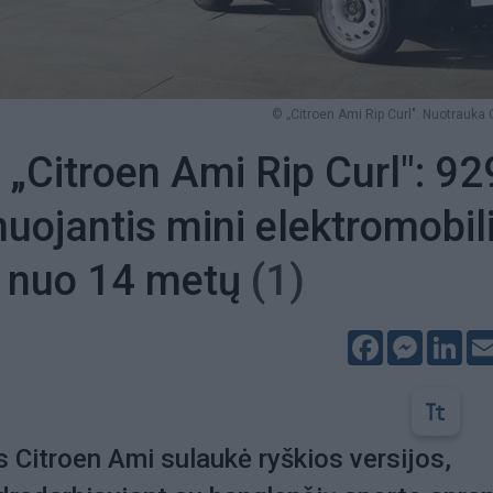
© „Citroen Ami Rip Curl". Nuotrauka 
 „Citroen Ami Rip Curl": 9
nuojantis mini elektromobil
i nuo 14 metų
(1)
Facebook
Messeng
Lin
s Citroen Ami sulaukė ryškios versijos,