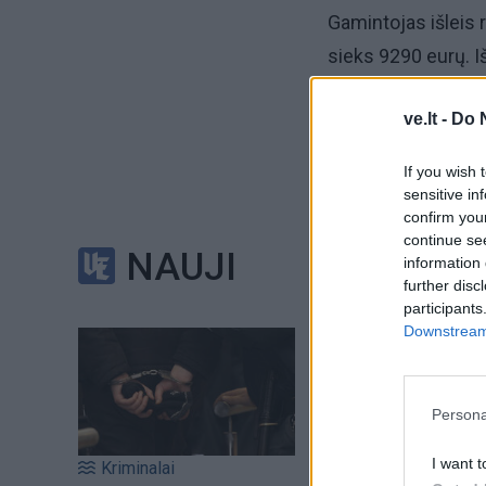
Gamintojas išleis 
sieks 9290 eurų. I
„Stellantis“ konce
ve.lt -
Do 
If you wish 
sensitive in
confirm you
continue se
NAUJI
information 
further disc
participants
Downstream 
Persona
I want t
Kriminalai