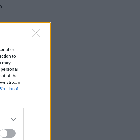
a
sonal or
ection to
ou may
 personal
out of the
 downstream
B’s List of