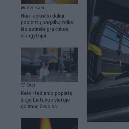
Sveikata
Nuo lapkričio daliai
pacientų pagalbą teiks
išplėstinės praktikos
slaugytojai
Orai
Ketvirtadienio popietę
šioje Lietuvos vietoje
galimas škvalas