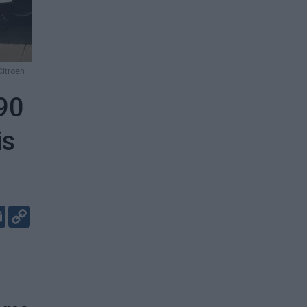
Citroen
290
is
er
kedIn
Email
Copy
Link