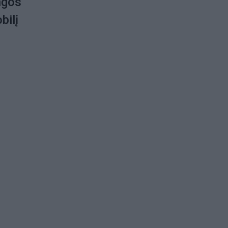
ngos
bilį