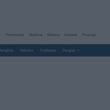
Desktop
Prenumerata
Skelbimai
Reklama
Kontaktai
Prisijungti
menu
top
Renginiai
Galerijos
Podkastai
Daugiau