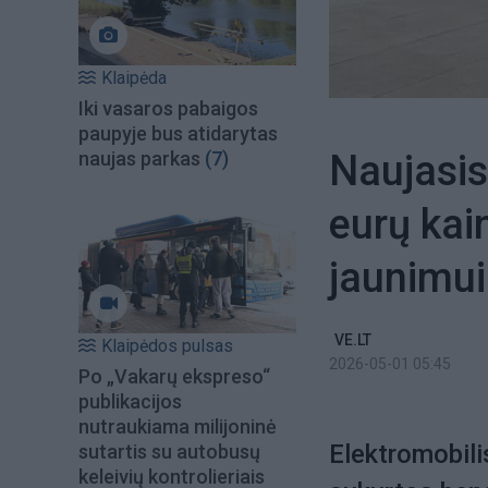
Klaipėda
Iki vasaros pabaigos
paupyje bus atidarytas
Naujasis
naujas parkas
(7)
eurų kai
jaunimu
VE.LT
Klaipėdos pulsas
2026-05-01 05:45
Po „Vakarų ekspreso“
publikacijos
nutraukiama milijoninė
Elektromobili
sutartis su autobusų
keleivių kontrolieriais