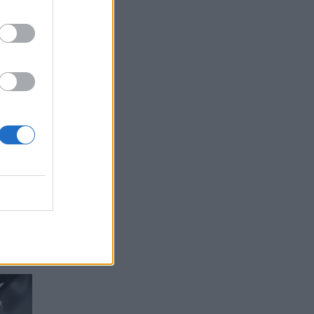
Citroen
 būti
ai.