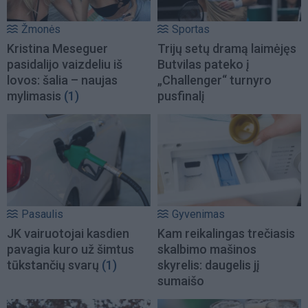
Žmonės
Sportas
Kristina Meseguer
Trijų setų dramą laimėjęs
pasidalijo vaizdeliu iš
Butvilas pateko į
lovos: šalia – naujas
„Challenger“ turnyro
mylimasis
(1)
pusfinalį
Pasaulis
Gyvenimas
JK vairuotojai kasdien
Kam reikalingas trečiasis
pavagia kuro už šimtus
skalbimo mašinos
tūkstančių svarų
(1)
skyrelis: daugelis jį
sumaišo