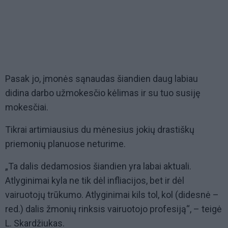
Pasak jo, įmonės sąnaudas šiandien daug labiau
didina darbo užmokesčio kėlimas ir su tuo susiję
mokesčiai.
Tikrai artimiausius du mėnesius jokių drastiškų
priemonių planuose neturime.
„Ta dalis dedamosios šiandien yra labai aktuali.
Atlyginimai kyla ne tik dėl infliacijos, bet ir dėl
vairuotojų trūkumo. Atlyginimai kils tol, kol (didesnė –
red.) dalis žmonių rinksis vairuotojo profesiją“, – teigė
L. Skardžiukas.