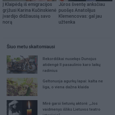
Į Klaipėdą iš emigracijos
Jūros šventę anksčiau
grįžusi Karina Kučinskienė
puošęs Anatolijus
įvardijo didžiausią savo
Klemencovas: gal jau
norą
užtenka
Šiuo metu skaitomiausi
Rekordiškai nusekęs Dunojus
atidengė II pasaulinio karo laikų
radinius
Geltonuoja agurkų lapai: kalta ne
liga, o viena dažna klaida
Mirė garsi lietuvių aktorė: „Jos
vaidmenys išliks Lietuvos teatro