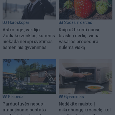
Horoskopai
Sodas ir daržas
Astrologė įvardijo
Kaip užtikrinti gausų
Zodiako ženklus, kuriems
braškių derlių: viena
niekada nerūpi svetimas
vasaros procedūra
asmeninis gyvenimas
nulems viską
Klaipėda
Gyvenimas
Parduotuvės nebus -
Nedėkite maisto į
atnaujinamo pastato
mikrobangų krosnelę, kol