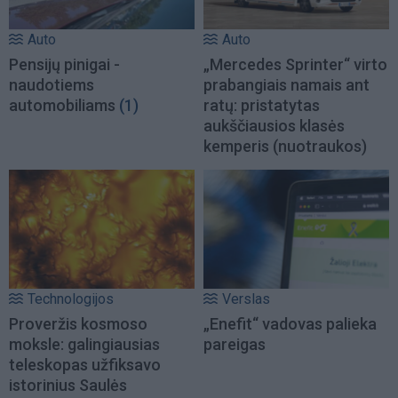
Auto
Auto
Pensijų pinigai -
„Mercedes Sprinter“ virto
naudotiems
prabangiais namais ant
automobiliams
(1)
ratų: pristatytas
aukščiausios klasės
kemperis (nuotraukos)
Technologijos
Verslas
Proveržis kosmoso
„Enefit“ vadovas palieka
moksle: galingiausias
pareigas
teleskopas užfiksavo
istorinius Saulės