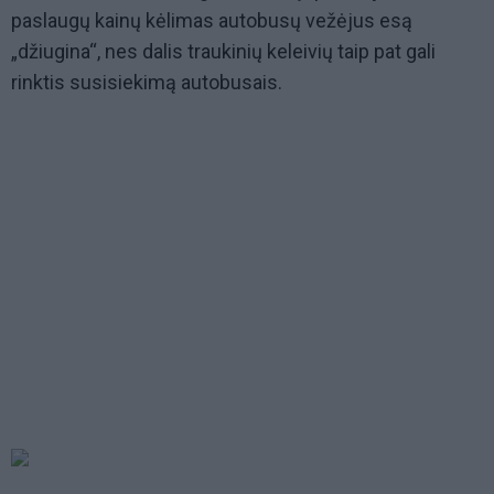
paslaugų kainų kėlimas autobusų vežėjus esą
„džiugina“, nes dalis traukinių keleivių taip pat gali
rinktis susisiekimą autobusais.