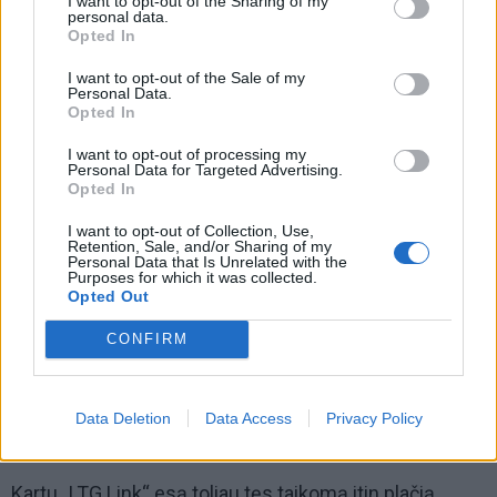
I want to opt-out of the Sharing of my
personal data.
kiekvienoje maršruto atkarpoje pasireikš skirtingai.
Opted In
Bet konkrečių maršrutų standartinio 2–3 klasės
I want to opt-out of the Sale of my
traukinio bilieto kaina daugiausia gali padidėti iki 2,30
Personal Data.
Opted In
Eur.
I want to opt-out of processing my
Personal Data for Targeted Advertising.
Opted In
I want to opt-out of Collection, Use,
Retention, Sale, and/or Sharing of my
Personal Data that Is Unrelated with the
Purposes for which it was collected.
Opted Out
CONFIRM
Data Deletion
Data Access
Privacy Policy
Kartu „LTG Link“ esą toliau tęs taikomą itin plačią