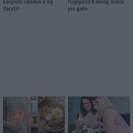
kaupiasi vanduo ir ką
rugpjūčio 8 dieną: kokia
daryti?
jos galia