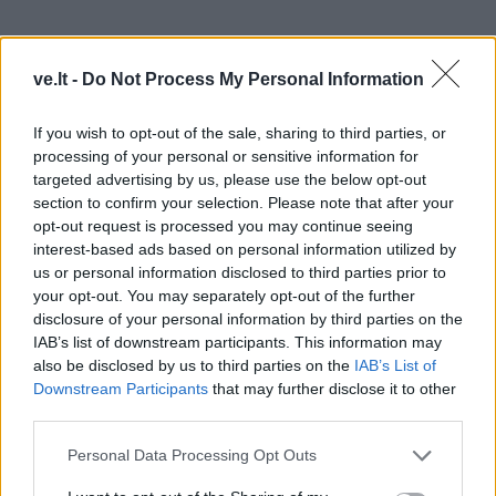
ve.lt -
Do Not Process My Personal Information
If you wish to opt-out of the sale, sharing to third parties, or
Dešimtadaliu pakėlė kainas
processing of your personal or sensitive information for
targeted advertising by us, please use the below opt-out
„Lietuvos geležinkeliai“ (LTG) skelbia, kad nuo birželio
section to confirm your selection. Please note that after your
1 d. tarpmiestinio viešojo susisiekimo geležinkeliu
opt-out request is processed you may continue seeing
bilietų kainas vidutiniškai kelia 11 proc.
interest-based ads based on personal information utilized by
us or personal information disclosed to third parties prior to
your opt-out. You may separately opt-out of the further
disclosure of your personal information by third parties on the
IAB’s list of downstream participants. This information may
„Lietuvos geležinkeliai“ nuo birželio 1 d. tarpmiestinio
also be disclosed by us to third parties on the
IAB’s List of
viešojo susisiekimo geležinkeliu bilietų kainas
Downstream Participants
that may further disclose it to other
vidutiniškai kelia 11 proc. / BNS foto
third parties.
Personal Data Processing Opt Outs
LTG grupės keleivių vežimo įmonės „LTG Link“ atstovė
Kotryna Dzikaraitė
Alfa
.
lt
teigė, kad šie pokyčiai