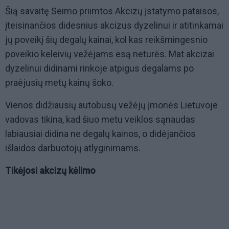
Šią savaitę Seimo priimtos Akcizų įstatymo pataisos,
įteisinančios didesnius akcizus dyzelinui ir atitinkamai
jų poveikį šių degalų kainai, kol kas reikšmingesnio
poveikio keleivių vežėjams esą neturės. Mat akcizai
dyzelinui didinami rinkoje atpigus degalams po
praėjusių metų kainų šoko.
Vienos didžiausių autobusų vežėjų įmonės Lietuvoje
vadovas tikina, kad šiuo metu veiklos sąnaudas
labiausiai didina ne degalų kainos, o didėjančios
išlaidos darbuotojų atlyginimams.
Tikėjosi akcizų kėlimo