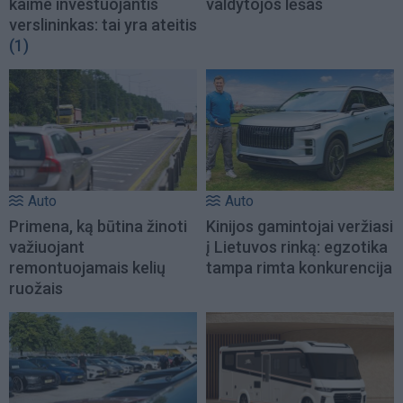
kaime investuojantis
valdytojos lėšas
verslininkas: tai yra ateitis
(1)
Auto
Auto
Primena, ką būtina žinoti
Kinijos gamintojai veržiasi
važiuojant
į Lietuvos rinką: egzotika
remontuojamais kelių
tampa rimta konkurencija
ruožais