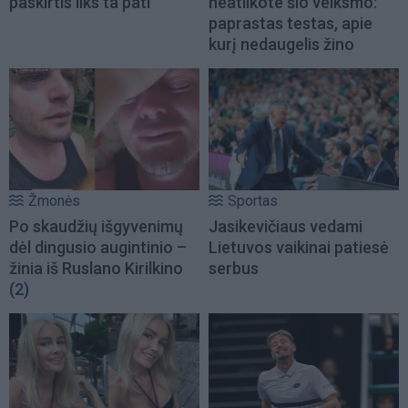
paskirtis liks ta pati
neatlikote šio veiksmo:
paprastas testas, apie
kurį nedaugelis žino
Žmonės
Sportas
Po skaudžių išgyvenimų
Jasikevičiaus vedami
dėl dingusio augintinio –
Lietuvos vaikinai patiesė
žinia iš Ruslano Kirilkino
serbus
(2)