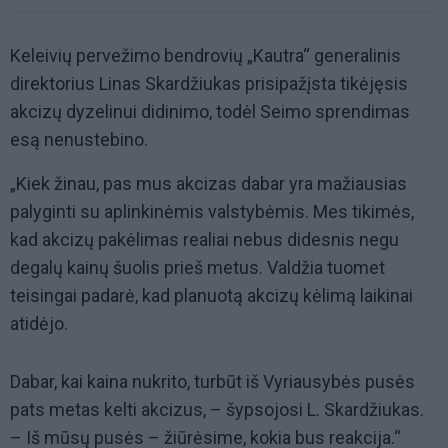
Keleivių pervežimo bendrovių „Kautra“ generalinis
direktorius Linas Skardžiukas prisipažįsta tikėjęsis
akcizų dyzelinui didinimo, todėl Seimo sprendimas
esą nenustebino.
„Kiek žinau, pas mus akcizas dabar yra mažiausias
palyginti su aplinkinėmis valstybėmis. Mes tikimės,
kad akcizų pakėlimas realiai nebus didesnis negu
degalų kainų šuolis prieš metus. Valdžia tuomet
teisingai padarė, kad planuotą akcizų kėlimą laikinai
atidėjo.
Dabar, kai kaina nukrito, turbūt iš Vyriausybės pusės
pats metas kelti akcizus, – šypsojosi L. Skardžiukas.
– Iš mūsų pusės – žiūrėsime, kokia bus reakcija.“