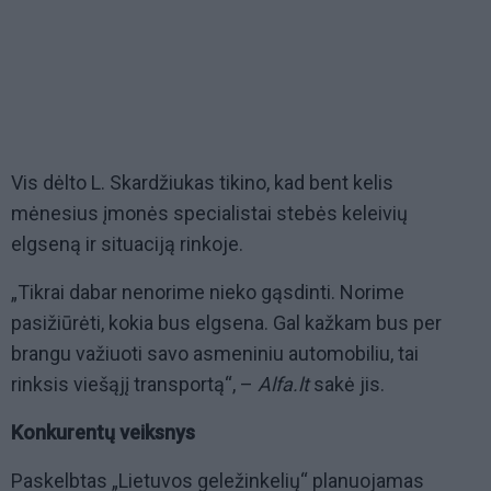
Vis dėlto L. Skardžiukas tikino, kad bent kelis
mėnesius įmonės specialistai stebės keleivių
elgseną ir situaciją rinkoje.
„Tikrai dabar nenorime nieko gąsdinti. Norime
pasižiūrėti, kokia bus elgsena. Gal kažkam bus per
brangu važiuoti savo asmeniniu automobiliu, tai
rinksis viešąjį transportą“, –
Alfa.lt
sakė jis.
Konkurentų veiksnys
Paskelbtas „Lietuvos geležinkelių“ planuojamas