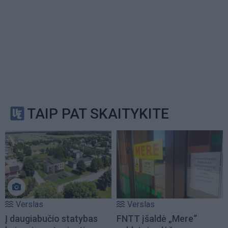
TAIP PAT SKAITYKITE
Verslas
Verslas
Į daugiabučio statybas
FNTT įšaldė „Mere“