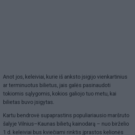
Anot jos, keleiviai, kurie iš anksto įsigijo vienkartinius
ar terminuotus bilietus, jais galės pasinaudoti
tokiomis sąlygomis, kokios galiojo tuo metu, kai
bilietas buvo įsigytas.
Kartu bendrovė supaprastins populiariausio maršruto
šalyje Vilnius–Kaunas bilietų kainodarą – nuo birželio
1 d. keleiviai bus kviečiami rinktis įprastos kelionės