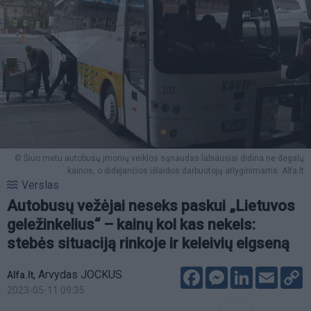
© Šiuo metu autobusų įmonių veiklos sąnaudas labiausiai didina ne degalų
kainos, o didėjančios išlaidos darbuotojų atlyginimams. Alfa.lt
Verslas
Autobusų vežėjai neseks paskui „Lietuvos
geležinkelius“ – kainų kol kas nekels:
stebės situaciją rinkoje ir keleivių elgseną
Facebook
Messenger
LinkedIn
Email
C
,
Arvydas JOCKUS
Alfa.lt
L
2023-05-11 09:35