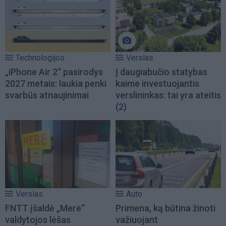
Technologijos
Verslas
„iPhone Air 2“ pasirodys
Į daugiabučio statybas
2027 metais: laukia penki
kaime investuojantis
svarbūs atnaujinimai
verslininkas: tai yra ateitis
(2)
Verslas
Auto
FNTT įšaldė „Mere“
Primena, ką būtina žinoti
valdytojos lėšas
važiuojant