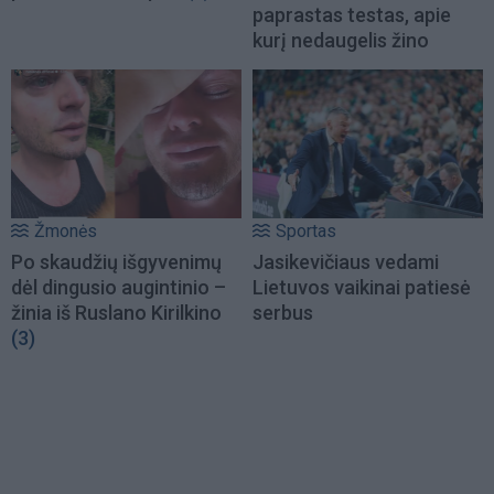
paprastas testas, apie
kurį nedaugelis žino
Žmonės
Sportas
Po skaudžių išgyvenimų
Jasikevičiaus vedami
dėl dingusio augintinio –
Lietuvos vaikinai patiesė
žinia iš Ruslano Kirilkino
serbus
(3)