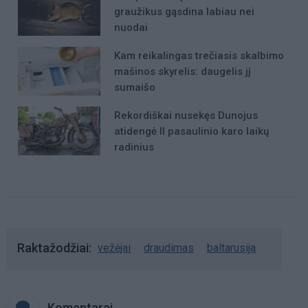
graužikus gąsdina labiau nei
nuodai
Kam reikalingas trečiasis skalbimo
mašinos skyrelis: daugelis jį
sumaišo
Rekordiškai nusekęs Dunojus
atidengė II pasaulinio karo laikų
radinius
Raktažodžiai
vežėjai
draudimas
baltarusija
Komentarai