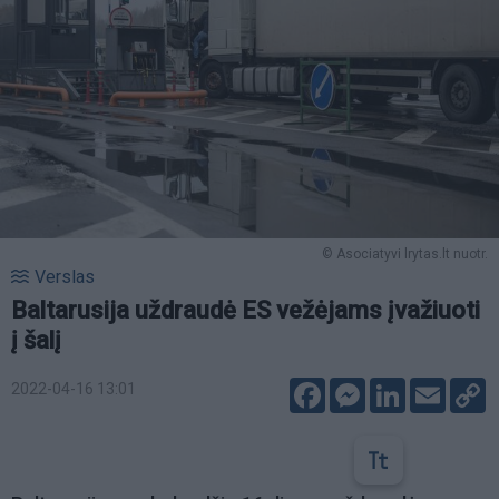
© Asociatyvi lrytas.lt nuotr.
Verslas
Baltarusija uždraudė ES vežėjams įvažiuoti
į šalį
Facebook
Messenger
LinkedIn
Email
C
2022-04-16 13:01
L