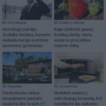
Horoskopai
Sodas ir daržas
Astrologė įvardijo
Kaip užtikrinti gausų
Zodiako ženklus, kuriems
braškių derlių: viena
niekada nerūpi svetimas
vasaros procedūra
asmeninis gyvenimas
nulems viską
Klaipėda
Gyvenimas
Parduotuvės nebus -
Nedėkite maisto į
atnaujinamo pastato
mikrobangų krosnelę, kol
paskirtis liks ta pati
(1)
neatlikote šio veiksmo: