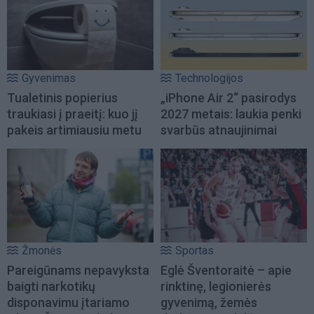
Gyvenimas
Technologijos
Tualetinis popierius
„iPhone Air 2“ pasirodys
traukiasi į praeitį: kuo jį
2027 metais: laukia penki
pakeis artimiausiu metu
svarbūs atnaujinimai
Žmonės
Sportas
Pareigūnams nepavyksta
Eglė Šventoraitė – apie
baigti narkotikų
rinktinę, legionierės
disponavimu įtariamo
gyvenimą, žemės