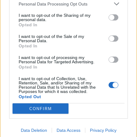
Auto
Technologijos
Personal Data Processing Opt Outs
„Mercedes Sprinter“ virto
Proveržis kosmoso
I want to opt-out of the Sharing of my
prabangiais namais ant
moksle: galingiausias
personal data.
ratų: pristatytas
teleskopas užfiksavo
Opted In
aukščiausios klasės
istorinius Saulės
I want to opt-out of the Sale of my
kemperis (nuotraukos)
paviršiaus kadrus
Personal Data.
Opted In
I want to opt-out of processing my
Personal Data for Targeted Advertising.
Opted In
I want to opt-out of Collection, Use,
Retention, Sale, and/or Sharing of my
Personal Data that Is Unrelated with the
Purposes for which it was collected.
Opted Out
CONFIRM
Data Deletion
Data Access
Privacy Policy