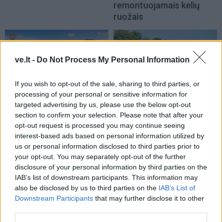
remontuojamais kelių
ruožais
ve.lt -
Do Not Process My Personal Information
If you wish to opt-out of the sale, sharing to third parties, or
processing of your personal or sensitive information for
Auto
Auto
targeted advertising by us, please use the below opt-out
Kinijos gamintojai veržiasi
Pensijų pinigai -
section to confirm your selection. Please note that after your
opt-out request is processed you may continue seeing
į Lietuvos rinką: egzotika
naudotiems
interest-based ads based on personal information utilized by
tampa rimta konkurencija
automobiliams
(1)
us or personal information disclosed to third parties prior to
your opt-out. You may separately opt-out of the further
disclosure of your personal information by third parties on the
IAB’s list of downstream participants. This information may
also be disclosed by us to third parties on the
IAB’s List of
Downstream Participants
that may further disclose it to other
third parties.