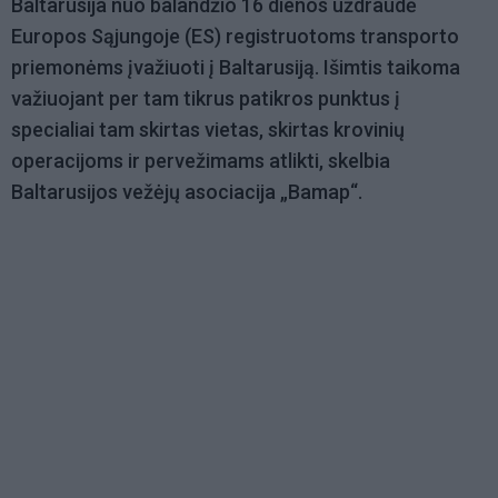
Baltarusija nuo balandžio 16 dienos uždraudė
Europos Sąjungoje (ES) registruotoms transporto
priemonėms įvažiuoti į Baltarusiją. Išimtis taikoma
važiuojant per tam tikrus patikros punktus į
specialiai tam skirtas vietas, skirtas krovinių
operacijoms ir pervežimams atlikti, skelbia
Baltarusijos vežėjų asociacija „Bamap“.