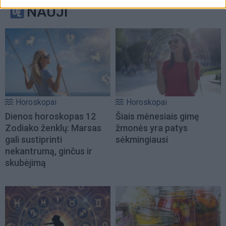
NAUJI
Horoskopai
Horoskopai
Dienos horoskopas 12
Šiais mėnesiais gimę
Zodiako ženklų: Marsas
žmonės yra patys
gali sustiprinti
sėkmingiausi
nekantrumą, ginčus ir
skubėjimą