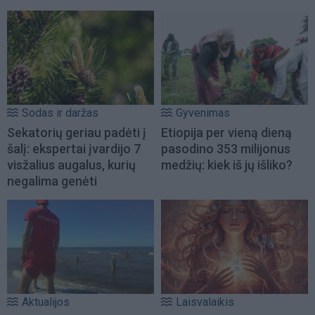
Sodas ir daržas
Gyvenimas
Sekatorių geriau padėti į
Etiopija per vieną dieną
šalį: ekspertai įvardijo 7
pasodino 353 milijonus
visžalius augalus, kurių
medžių: kiek iš jų išliko?
negalima genėti
Aktualijos
Laisvalaikis