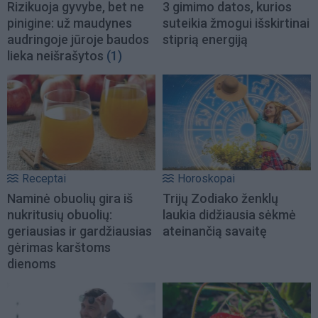
Rizikuoja gyvybe, bet ne
3 gimimo datos, kurios
pinigine: už maudynes
suteikia žmogui išskirtinai
audringoje jūroje baudos
stiprią energiją
lieka neišrašytos
(1)
Receptai
Horoskopai
Naminė obuolių gira iš
Trijų Zodiako ženklų
nukritusių obuolių:
laukia didžiausia sėkmė
geriausias ir gardžiausias
ateinančią savaitę
gėrimas karštoms
dienoms