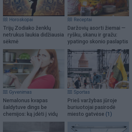
Horoskopai
Receptai
Trijų Zodiako ženklų
Daržovių asorti žiemai —
netrukus laukia didžiausia
ryšku, skanu ir gražu:
sėkmė
ypatingo skonio paslaptis
Gyvenimas
Sportas
Nemalonus kvapas
Prieš varžybas jūroje
šaldytuve dings be
buriuotojai pasirodė
chemijos: ką įdėti į vidų
miesto gatvėse
(1)