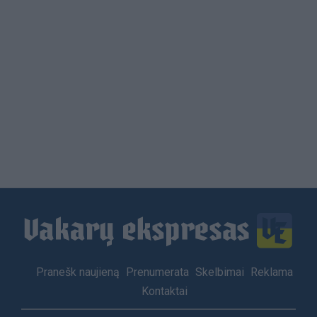
Load
More
Footer
Pranešk naujieną
Prenumerata
Skelbimai
Reklama
menu
Kontaktai