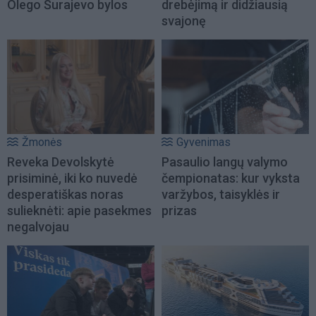
Olego Šurajevo bylos
drebėjimą ir didžiausią
svajonę
Žmonės
Gyvenimas
Reveka Devolskytė
Pasaulio langų valymo
prisiminė, iki ko nuvedė
čempionatas: kur vyksta
desperatiškas noras
varžybos, taisyklės ir
sulieknėti: apie pasekmes
prizas
negalvojau