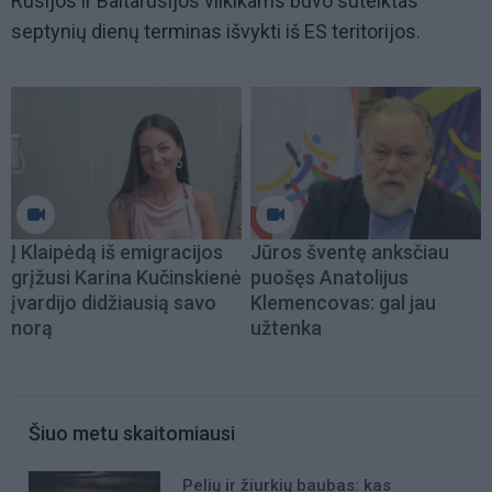
Rusijos ir Baltarusijos vilkikams buvo suteiktas
septynių dienų terminas išvykti iš ES teritorijos.
Į Klaipėdą iš emigracijos
Jūros šventę anksčiau
grįžusi Karina Kučinskienė
puošęs Anatolijus
įvardijo didžiausią savo
Klemencovas: gal jau
norą
užtenka
Šiuo metu skaitomiausi
Pelių ir žiurkių baubas: kas