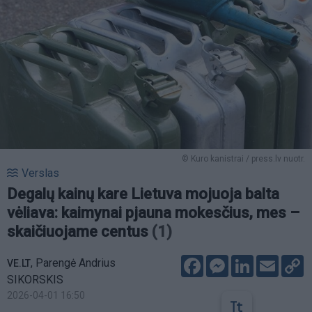
© Kuro kanistrai / press.lv nuotr.
Verslas
Degalų kainų kare Lietuva mojuoja balta
vėliava: kaimynai pjauna mokesčius, mes –
skaičiuojame centus
(1)
Facebook
Messenger
LinkedIn
Email
C
,
Parengė Andrius
VE.LT
L
SIKORSKIS
2026-04-01 16:50