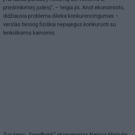
priešrinkiminį judesį“, – teigia jis. Anot ekonomisto,
didžiausia problema išlieka konkurencingumas –
verslas tiesiog fiziškai nepajėgus konkuruoti su
lenkiškomis kainomis.
Tuo tarpu „Swedbank“ ekonomistas Nerijus Mačiulis