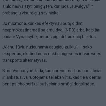
siūlo nešvaistyti pinigų ten, kur juos „suvalgys“ ir
prabangių visureigių savininkai.
Jo nuomone, kur kas efektyviau būtų didinti
neapmokestinamąjį pajamų dydį (NPD) arba, kaip jau
padarė Vyriausybė, perpus piginti traukinių bilietus.
„Vienu šūviu nušaunama daugiau zuikių“, – sako
ekspertas, skatindamas rinktis pigesnes ir tvaresnes
transporto alternatyvas.
Nors Vyriausybė žada, kad sprendimai bus nuolatiniai
ir lankstūs, vairuotojams telieka viltis, kad tie 6 centai
bent psichologiškai sušvelnins smūgį degalinėse.