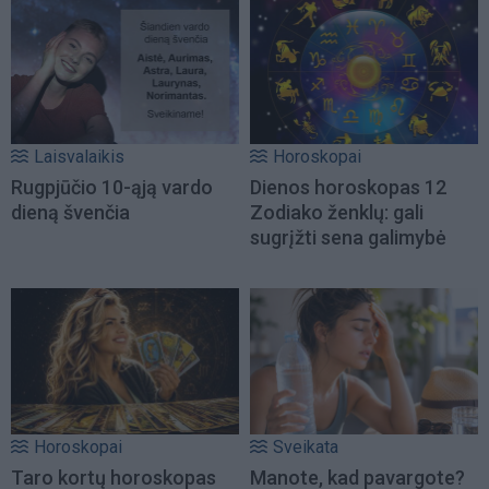
Laisvalaikis
Horoskopai
Rugpjūčio 10-ąją vardo
Dienos horoskopas 12
dieną švenčia
Zodiako ženklų: gali
sugrįžti sena galimybė
Horoskopai
Sveikata
Taro kortų horoskopas
Manote, kad pavargote?