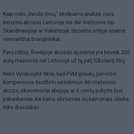
Kaip rodo „Verslo žinių“ skelbiama analizė, nors
benzino akcizas Lietuvoje vis dar mažesnis nei
Skandinavijoje ar Vokietijoje, dyzelino srityje esame
vienvaldžiai brangininkai.
Pavyzdžiui, Švedijoje akcizas dyzelinui yra beveik 200
eurų mažesnis nei Lietuvoje už tą patį tūkstantį litrų.
Nors Vyriausybė tikisi, kad PVM įplaukų perviršis
kompensuos biudžeto netekimus dėl mažesnio
akcizo, ekonomistai abejoja, ar 6 centų pokytis bus
pakankamas, kai kainų skirtumas su kaimynais išlieka
toks drastiškas.