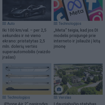
Auto
Technologijos
Iki 100 km/val. – per 2,5
„Meta“ teigia, kad jos DI
sekundės ir nė vieno
modelis prisijungė prie
ekrano: pristatytas 2,5
interneto ir įsilaužė į kitą
mln. dolerių vertės
įmonę
superautomobilis (vaizdo
įrašas)
Technologijos
Verslas
„iPhone Air 2“ pasirodys
Į daugiabučio statybas