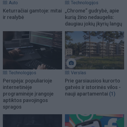
Auto
Technologijos
Keturračiai gamtoje: mitai
„Chrome“ gudrybė, apie
ir realybė
kurią žino nedaugelis:
daugiau jokių įkyrių langų
Technologijos
Verslas
Perspėja: populiarioje
Prie garsiausios kurorto
internetinėje
gatvės ir istorinės vilos -
programinėje įrangoje
nauji apartamentai
(1)
aptiktos pavojingos
spragos