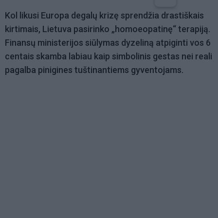
Kol likusi Europa degalų krizę sprendžia drastiškais
kirtimais, Lietuva pasirinko „homoeopatinę“ terapiją.
Finansų ministerijos siūlymas dyzeliną atpiginti vos 6
centais skamba labiau kaip simbolinis gestas nei reali
pagalba pinigines tuštinantiems gyventojams.