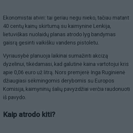
Ekonomistai atviri: tai geriau negu nieko, tačiau matant
40 centų kainų skirtumą su kaimynine Lenkija,
lietuviškas nuolaidų planas atrodo lyg bandymas
gaisrą gesinti vaikišku vandens pistoletu.
Vyriausybė planuoja laikinai sumažinti akcizą
dyzelinui, tikėdamasi, kad galutinė kaina vartotojui kris
apie 0,06 euro už litrą. Nors premjerė Inga Ruginienė
džiaugiasi sėkmingomis derybomis su Europos
Komisija, kaimyninių šalių pavyzdžiai verčia raudonuoti
iš pavydo.
Kaip atrodo kiti?