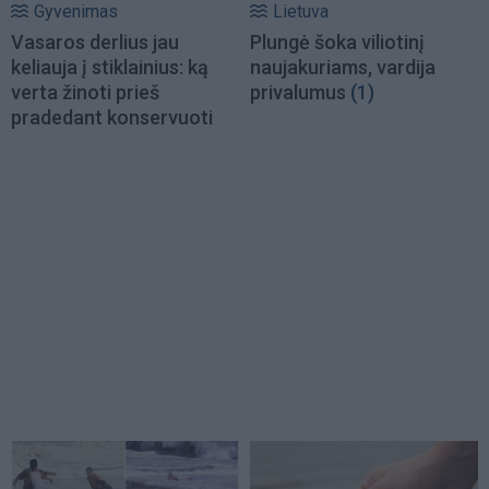
Gyvenimas
Lietuva
Vasaros derlius jau
Plungė šoka viliotinį
keliauja į stiklainius: ką
naujakuriams, vardija
verta žinoti prieš
privalumus
(1)
pradedant konservuoti