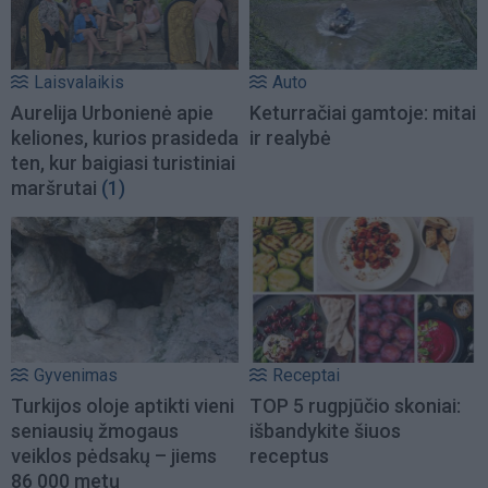
Laisvalaikis
Auto
Aurelija Urbonienė apie
Keturračiai gamtoje: mitai
keliones, kurios prasideda
ir realybė
ten, kur baigiasi turistiniai
maršrutai
(1)
Gyvenimas
Receptai
Turkijos oloje aptikti vieni
TOP 5 rugpjūčio skoniai:
seniausių žmogaus
išbandykite šiuos
veiklos pėdsakų – jiems
receptus
86 000 metų