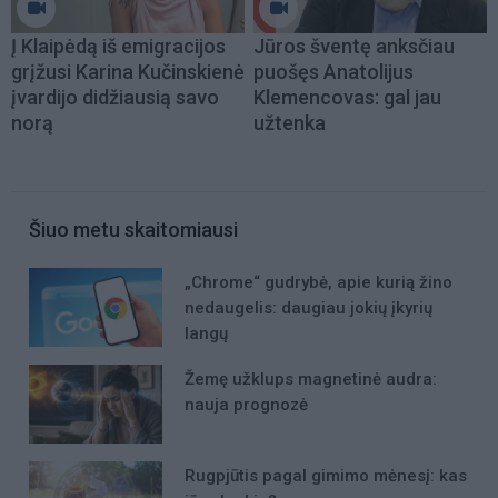
Į Klaipėdą iš emigracijos
Jūros šventę anksčiau
grįžusi Karina Kučinskienė
puošęs Anatolijus
įvardijo didžiausią savo
Klemencovas: gal jau
norą
užtenka
Šiuo metu skaitomiausi
„Chrome“ gudrybė, apie kurią žino
nedaugelis: daugiau jokių įkyrių
langų
Žemę užklups magnetinė audra:
nauja prognozė
Rugpjūtis pagal gimimo mėnesį: kas