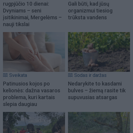
rugpjūčio 10 dienai:
Gali būti, kad jūsų
Dvyniams – seni
organizmui tiesiog
įsitikinimai, Mergelėms –
trūksta vandens
nauji tikslai
Sveikata
Sodas ir daržas
Patinusios kojos po
Nedarykite to kasdami
kelionės: dažna vasaros
bulves – žiemą rasite tik
problema, kuri kartais
supuvusias atsargas
slepia daugiau