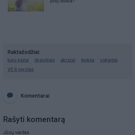
jūsų laukia?
Raktažodžiai
kuro kaina
dyzelinas
akcizai
lenkija
vokietija
VE.lt verslas
Komentarai
Rašyti komentarą
Jūsų vardas