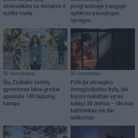
atsisveikins su vienatve ir
programinėje įrangoje
sutiks meilę
aptiktos pavojingos
spragos
Horoskopai
Gyvenimas
Šių Zodiako ženklų
Policija atnaujino
gyvenimas labai greitai
žmogžudystės bylą, dėl
apsisuks 180 laipsnių
kurios nekaltas vyras
kampu
kalėjo 38 metus – tikrasis
kaltininkas vis dar
ieškomas