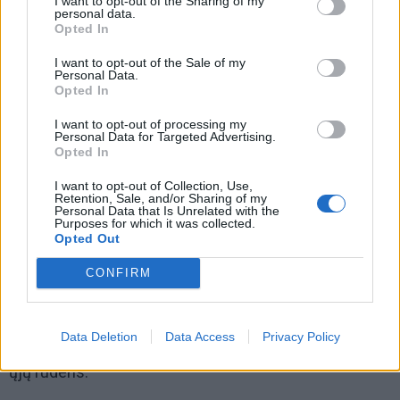
I want to opt-out of the Sharing of my
personal data.
Opted In
I want to opt-out of the Sale of my
Personal Data.
Opted In
I want to opt-out of processing my
Personal Data for Targeted Advertising.
Opted In
I want to opt-out of Collection, Use,
Retention, Sale, and/or Sharing of my
Personal Data that Is Unrelated with the
Purposes for which it was collected.
Kainų žirklės ir naujas įrankis
Opted Out
vartotojams
CONFIRM
Istoriniai rekordai:
LEA teigimu, dabartinė vidutinė
dyzelino kaina yra aukščiausia per visą istoriją, o
Data Deletion
Data Access
Privacy Policy
benzinas pasiekė brangumo lygį, nematytą nuo 2022-
ųjų rudens.