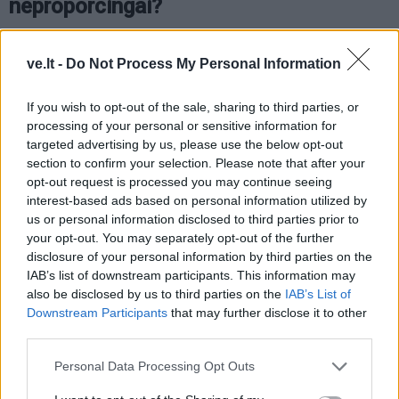
neproporcingai?
Nors degalų kainos iš dalies seka „Brent“ naftos
ve.lt -
Do Not Process My Personal Information
brangimo tendencijas, dyzelino šuolis yra gerokai
skausmingesnis.
If you wish to opt-out of the sale, sharing to third parties, or
processing of your personal or sensitive information for
Energetikos viceministras Gabrielius Gorbačevskis
targeted advertising by us, please use the below opt-out
paaiškino, kad Europa pati nepasigamina pakankamai
section to confirm your selection. Please note that after your
opt-out request is processed you may continue seeing
dyzelino – apie penktadalį jo poreikio būdavo
interest-based ads based on personal information utilized by
importuojama iš Artimųjų Rytų.
us or personal information disclosed to third parties prior to
your opt-out. You may separately opt-out of the further
Prasidėjus konfliktui šiame regione, pasiūlos
disclosure of your personal information by third parties on the
trūkumas ir riboti perdirbimo pajėgumai Europoje
IAB’s list of downstream participants. This information may
also be disclosed by us to third parties on the
IAB’s List of
išpūtė kainas labiau, nei kilo žaliavinės naftos
Downstream Participants
that may further disclose it to other
savikaina.
third parties.
Personal Data Processing Opt Outs