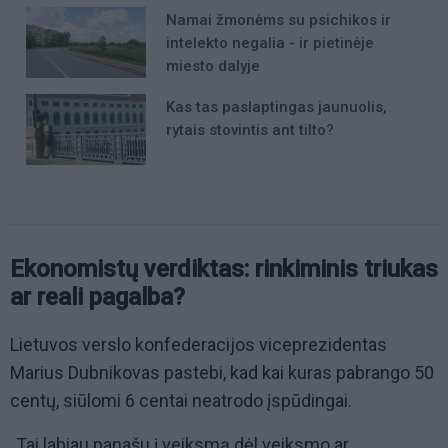
Namai žmonėms su psichikos ir
intelekto negalia - ir pietinėje
miesto dalyje
Kas tas paslaptingas jaunuolis,
rytais stovintis ant tilto?
Ekonomistų verdiktas: rinkiminis triukas
ar reali pagalba?
Lietuvos verslo konfederacijos viceprezidentas
Marius Dubnikovas pastebi, kad kai kuras pabrango 50
centų, siūlomi 6 centai neatrodo įspūdingai.
„Tai labiau panašu į veiksmą dėl veiksmo ar