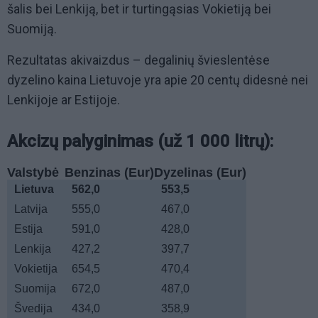
šalis bei Lenkiją, bet ir turtingąsias Vokietiją bei
Suomiją.
Rezultatas akivaizdus – degalinių švieslentėse
dyzelino kaina Lietuvoje yra apie 20 centų didesnė nei
Lenkijoje ar Estijoje.
Akcizų palyginimas (už 1 000 litrų):
Valstybė
Benzinas (Eur)
Dyzelinas (Eur)
Lietuva
562,0
553,5
Latvija
555,0
467,0
Estija
591,0
428,0
Lenkija
427,2
397,7
Vokietija
654,5
470,4
Suomija
672,0
487,0
Švedija
434,0
358,9