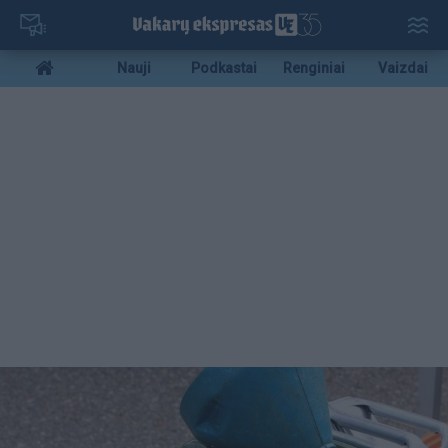
Pereiti
į
pagrindinį
Mobile
Nauji
Podkastai
Renginiai
Vaizdai
turinį
menu
bottom