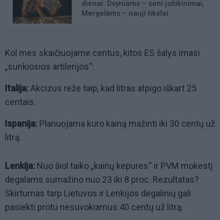
dienai: Dvyniams – seni įsitikinimai,
Mergelėms – nauji tikslai
Kol mes skaičiuojame centus, kitos ES šalys imasi
„sunkiosios artilerijos“:
Italija:
Akcizus rėžė taip, kad litras atpigo iškart 25
centais.
Ispanija:
Planuojama kuro kainą mažinti iki 30 centų už
litrą.
Lenkija:
Nuo šiol taiko „kainų kepures“ ir PVM mokestį
degalams sumažino nuo 23 iki 8 proc. Rezultatas?
Skirtumas tarp Lietuvos ir Lenkijos degalinių gali
pasiekti protu nesuvokiamus 40 centų už litrą.