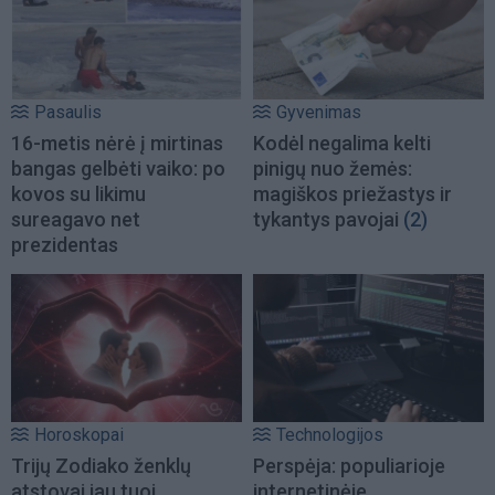
Pasaulis
Gyvenimas
16-metis nėrė į mirtinas
Kodėl negalima kelti
bangas gelbėti vaiko: po
pinigų nuo žemės:
kovos su likimu
magiškos priežastys ir
sureagavo net
tykantys pavojai
(2)
prezidentas
Horoskopai
Technologijos
Trijų Zodiako ženklų
Perspėja: populiarioje
atstovai jau tuoj
internetinėje