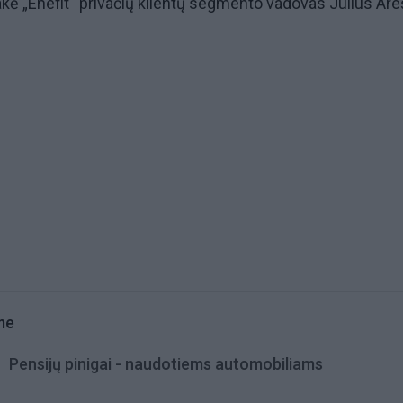
sakė „Enefit“ privačių klientų segmento vadovas Julius Are
me
Pensijų pinigai - naudotiems automobiliams