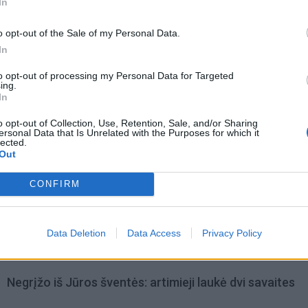
In
o opt-out of the Sale of my Personal Data.
In
to opt-out of processing my Personal Data for Targeted
ing.
In
o opt-out of Collection, Use, Retention, Sale, and/or Sharing
ersonal Data that Is Unrelated with the Purposes for which it
lected.
Out
CONFIRM
omiausi
Pelių ir žiurkių baubas: kas graužikus gąsdina labiau ne
Data Deletion
Data Access
Privacy Policy
nuodai
Negrįžo iš Jūros šventės: artimieji laukė dvi savaites