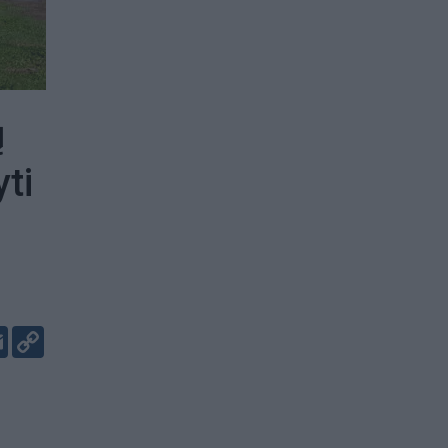
ų
ti
er
kedIn
Email
Copy
Link