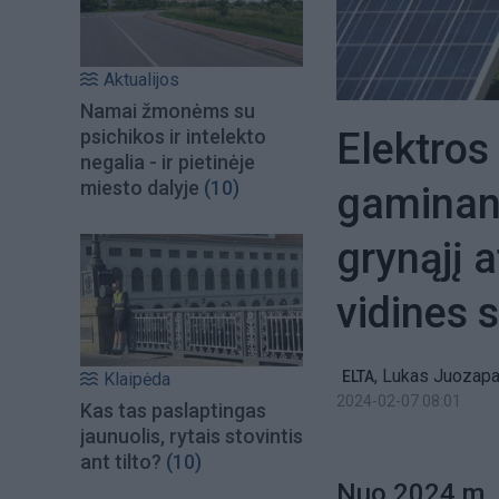
Aktualijos
Namai žmonėms su
Elektros 
psichikos ir intelekto
negalia - ir pietinėje
miesto dalyje
(10)
gaminanč
grynąjį 
vidines 
,
Lukas Juozapa
ELTA
Klaipėda
2024-02-07 08:01
Kas tas paslaptingas
jaunuolis, rytais stovintis
ant tilto?
(10)
Nuo 2024 m. 