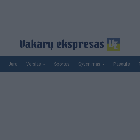
Jūra
Sportas
Pasaulis
Verslas
Gyvenimas