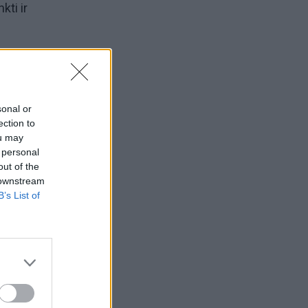
kti ir
jų
sonal or
s
ection to
ou may
 personal
out of the
 downstream
B’s List of
os