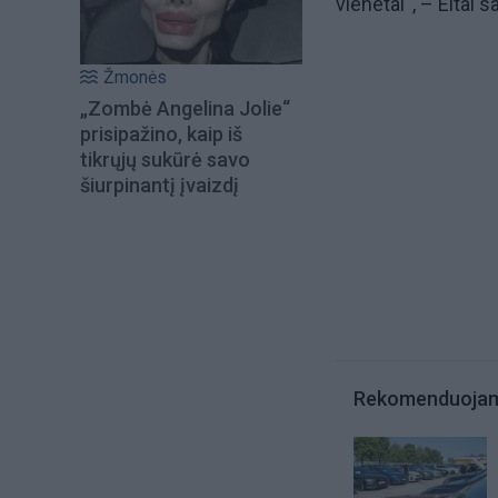
vienetai“, – Eltai 
Žmonės
„Zombė Angelina Jolie“
prisipažino, kaip iš
tikrųjų sukūrė savo
šiurpinantį įvaizdį
Rekomenduoja