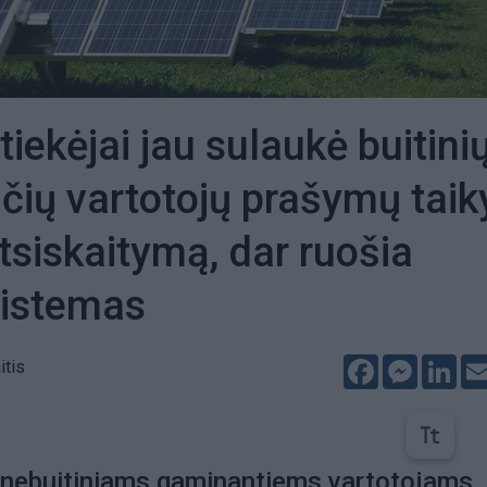
tiekėjai jau sulaukė buitini
ių vartotojų prašymų taiky
atsiskaitymą, dar ruošia
sistemas
Facebook
Messeng
Lin
itis
nebuitiniams gaminantiems vartotojams