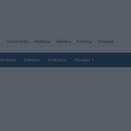
Desktop
Prenumerata
Skelbimai
Reklama
Kontaktai
Prisijungti
menu
top
Renginiai
Galerijos
Podkastai
Daugiau