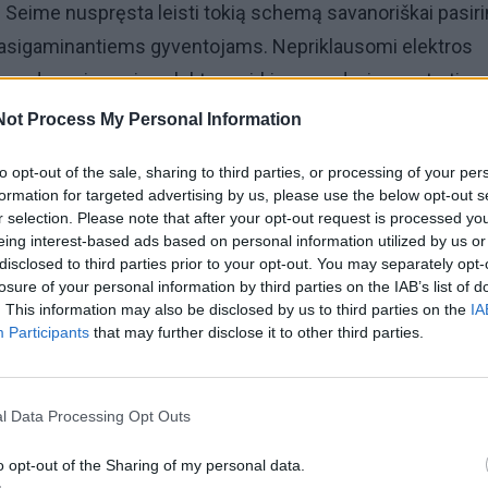
 Seime nuspręsta leisti tokią schemą savanoriškai pasirin
 pasigaminantiems gyventojams. Nepriklausomi elektros
jau sudaro pirmąsias elektros pirkimo-pardavimo sutartis.
Not Process My Personal Information
omėjusių klientų dar nesulaukė, kiti gavo pavienes vartoto
to opt-out of the sale, sharing to third parties, or processing of your per
jos skirstymo operatorius“ (ESO) informuoja, kad grynasi
formation for targeted advertising by us, please use the below opt-out s
entojams prieinamas nuo vasario.
r selection. Please note that after your opt-out request is processed y
eing interest-based ads based on personal information utilized by us or
disclosed to third parties prior to your opt-out. You may separately opt-
i vienetai klientų
losure of your personal information by third parties on the IAB’s list of
. This information may also be disclosed by us to third parties on the
IA
Participants
that may further disclose it to other third parties.
ui gruodį po ilgų diskusijų parlamente priėmus
eklių energetikos įstatymo pataisas, „net-billing“ apskait
diniams asmenims ir privačių vėjo jėgainių savininkams.
l Data Processing Opt Outs
o opt-out of the Sharing of my personal data.