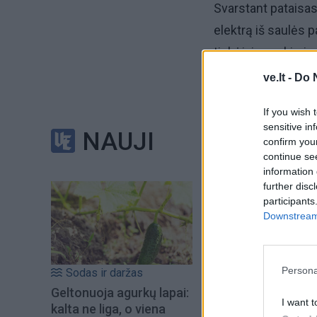
Svarstant pataisas
elektrą iš saulės
tiekėjai pagal ją 
ve.lt -
Do 
Kai kurie jų susid
If you wish 
užklausas. „Energi
sensitive in
NAUJI
atsiskaitymas gyv
confirm you
continue se
information 
Kol kas domis
further disc
participants
Downstream 
Nuo šių metų, Seim
Atsinaujinančių išt
schema įvesta juri
Persona
Sodas ir daržas
Geltonuoja agurkų lapai:
I want t
kalta ne liga, o viena