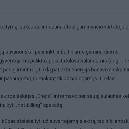
skaitymą, sukaupta ir nepanaudota gaminančio vartotojo e
.
ją savanoriškai pasirinkti ir buitiniams gaminantiems
gyventojams palikta apskaita kilovatvalandėmis (angl. „ne
 pasigaminta ir į tinklą patiekta energija būdavo apskait
ir pasaugoma, sumokant tik už naudojimąsi tinklais.
ktros tiekėjas „Enefit“ informavo per sausį sulaukęs ke
taikyti „net-billing“ apskaitą.
s būdas atsiskaityti už suvartojamą elektrą, tad ir klientų 