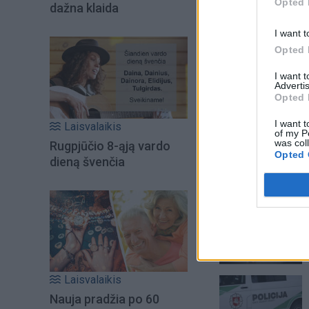
Opted 
dažna klaida
I want t
Opted 
I want 
Advertis
Opted 
I want t
Laisvalaikis
of my P
was col
Rugpjūčio 8-ąją vardo
Opted 
dieną švenčia
Šiuo metu skait
Laisvalaikis
Nauja pradžia po 60