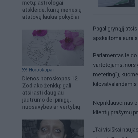
metų: astrologai
atskleidė, kurių mėnesių
atstovų laukia pokyčiai
Pagal grynąjį atsi
apskaitoma eurais
Parlamentas leido 
vartotojams, nors 
Horoskopai
metering“), kuomet
Dienos horoskopas 12
kilovatvalandėmis 
Zodiako ženklų: gali
atsirasti daugiau
jautrumo dėl pinigų,
Nepriklausomas ele
nuosavybės ar vertybių
klientų prašymų pri
„Tai visiškai nauja