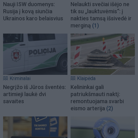
Nauji ISW duomenys:
Nelaukti svečiai išėjo ne
Rusija į kovą siunčia
tik su „lauktuvėmis“: į
Ukrainos karo belaisvius
nakties tamsą išsivedė ir
merginą
(1)
Kriminalai
Klaipėda
Negrįžo iš Jūros šventės:
Kelininkai gali
artimieji laukė dvi
patriukšmauti naktį:
savaites
remontuojama svarbi
eismo arterija
(2)