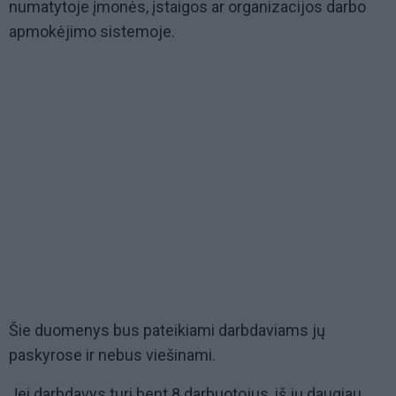
numatytoje įmonės, įstaigos ar organizacijos darbo
apmokėjimo sistemoje.
Šie duomenys bus pateikiami darbdaviams jų
paskyrose ir nebus viešinami.
Jei darbdavys turi bent 8 darbuotojus, iš jų daugiau