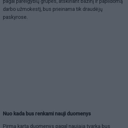
pagal pareigybių grupes, atskiriant bazinį ir papildomą
darbo užmokestį, bus prieinama tik draudėjų
paskyrose.
Nuo kada bus renkami nauji duomenys
Pirmą kartą duomenys pagal naująją tvarką bus