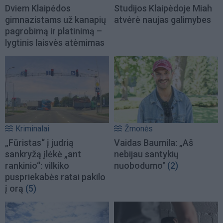
Dviem Klaipėdos
Studijos Klaipėdoje Miah
gimnazistams už kanapių
atvėrė naujas galimybes
pagrobimą ir platinimą –
lygtinis laisvės atėmimas
Kriminalai
Žmonės
„Fūristas“ į judrią
Vaidas Baumila: „Aš
sankryžą įlėkė „ant
nebijau santykių
rankinio“: vilkiko
nuobodumo"
(2)
puspriekabės ratai pakilo
į orą
(5)