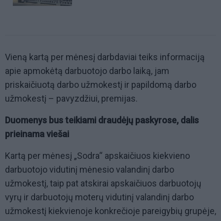
Vieną kartą per mėnesį darbdaviai teiks informaciją
apie apmokėtą darbuotojo darbo laiką, jam
priskaičiuotą darbo užmokestį ir papildomą darbo
užmokestį – pavyzdžiui, premijas.
Duomenys bus teikiami draudėjų paskyrose, dalis
prieinama viešai
Kartą per mėnesį „Sodra“ apskaičiuos kiekvieno
darbuotojo vidutinį mėnesio valandinį darbo
užmokestį, taip pat atskirai apskaičiuos darbuotojų
vyrų ir darbuotojų moterų vidutinį valandinį darbo
užmokestį kiekvienoje konkrečioje pareigybių grupėje,