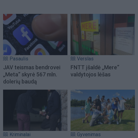
Pasaulis
Verslas
JAV teismas bendrovei
FNTT įšaldė „Mere“
„Meta“ skyrė 567 mln.
valdytojos lėšas
dolerių baudą
Kriminalai
Gyvenimas