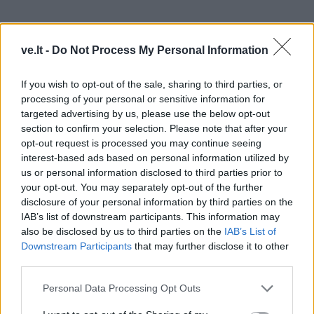
ve.lt -
Do Not Process My Personal Information
If you wish to opt-out of the sale, sharing to third parties, or
processing of your personal or sensitive information for
targeted advertising by us, please use the below opt-out
section to confirm your selection. Please note that after your
Į Klaipėdą iš emigracijos
Jūros šventę anksčiau
opt-out request is processed you may continue seeing
grįžusi Karina Kučinskienė
puošęs Anatolijus
interest-based ads based on personal information utilized by
įvardijo didžiausią savo
Klemencovas: gal jau
us or personal information disclosed to third parties prior to
norą
užtenka
your opt-out. You may separately opt-out of the further
disclosure of your personal information by third parties on the
IAB’s list of downstream participants. This information may
also be disclosed by us to third parties on the
IAB’s List of
Downstream Participants
that may further disclose it to other
Šiuo metu skaitomiausi
third parties.
Aiškiaregės pranašystė: numatė
Personal Data Processing Opt Outs
katastrofišką karo pabaigą
Ukrainoje