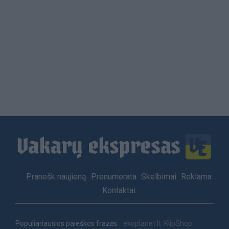
Load
More
Footer
Pranešk naujieną
Prenumerata
Skelbimai
Reklama
menu
Kontaktai
Populiariausios paieškos frazės:
ekoplanet.lt
KlipShop