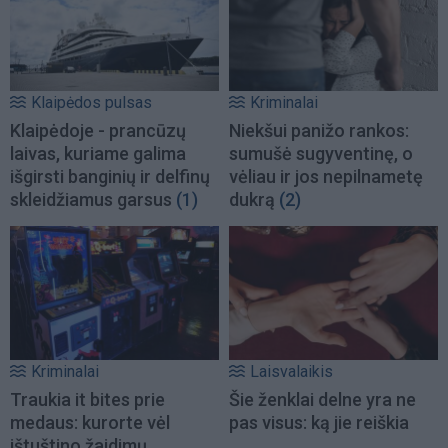
Klaipėdos pulsas
Kriminalai
Klaipėdoje - prancūzų
Niekšui panižo rankos:
laivas, kuriame galima
sumušė sugyventinę, o
išgirsti banginių ir delfinų
vėliau ir jos nepilnametę
skleidžiamus garsus
(1)
dukrą
(2)
Kriminalai
Laisvalaikis
Traukia it bites prie
Šie ženklai delne yra ne
medaus: kurorte vėl
pas visus: ką jie reiškia
ištuštino žaidimų