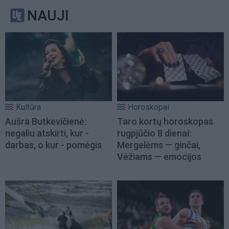
NAUJI
Kultūra
Horoskopai
Aušra Butkevičienė:
Taro kortų horoskopas
negaliu atskirti, kur -
rugpjūčio 8 dienai:
darbas, o kur - pomėgis
Mergelėms — ginčai,
Vėžiams — emocijos