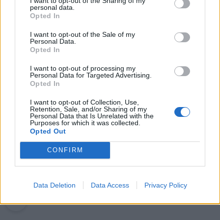
I want to opt-out of the Sharing of my
personal data.
Opted In
Kaip atjauninti įvaizdį artėjant prie
60-ies: 10 kirpimų, kurie vizualiai
I want to opt-out of the Sale of my
Personal Data.
jaunina
Opted In
Kraupi avarija prie Vilniaus atėmė
I want to opt-out of processing my
tris brangiausius žmones: pranešė,
Personal Data for Targeted Advertising.
Opted In
kaip bus atsisveikinama su
mergaite, jos mama ir močiute
I want to opt-out of Collection, Use,
Retention, Sale, and/or Sharing of my
Personal Data that Is Unrelated with the
Purposes for which it was collected.
Opted Out
CONFIRM
Raktažodžiai
darbuotojai
darbdaviai
Data Deletion
Data Access
Privacy Policy
Komentarai