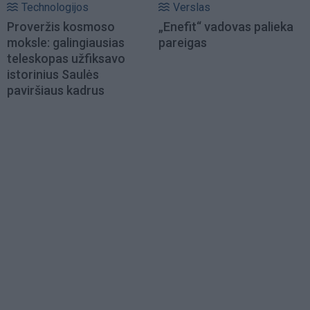
Technologijos
Verslas
Proveržis kosmoso
„Enefit“ vadovas palieka
moksle: galingiausias
pareigas
teleskopas užfiksavo
istorinius Saulės
paviršiaus kadrus