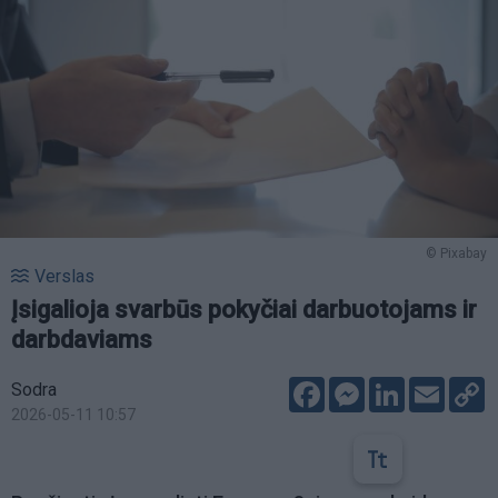
© Pixabay
Verslas
Įsigalioja svarbūs pokyčiai darbuotojams ir
darbdaviams
Facebook
Messenger
LinkedIn
Email
C
Sodra
L
2026-05-11 10:57