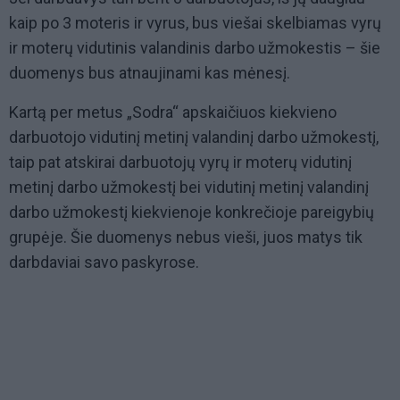
kaip po 3 moteris ir vyrus, bus viešai skelbiamas vyrų
ir moterų vidutinis valandinis darbo užmokestis – šie
duomenys bus atnaujinami kas mėnesį.
Kartą per metus „Sodra“ apskaičiuos kiekvieno
darbuotojo vidutinį metinį valandinį darbo užmokestį,
taip pat atskirai darbuotojų vyrų ir moterų vidutinį
metinį darbo užmokestį bei vidutinį metinį valandinį
darbo užmokestį kiekvienoje konkrečioje pareigybių
grupėje. Šie duomenys nebus vieši, juos matys tik
darbdaviai savo paskyrose.