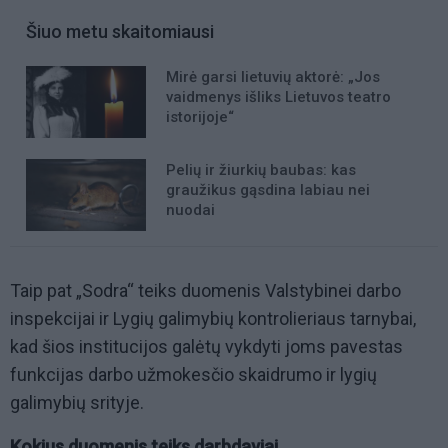
Šiuo metu skaitomiausi
Mirė garsi lietuvių aktorė: „Jos
vaidmenys išliks Lietuvos teatro
istorijoje“
Pelių ir žiurkių baubas: kas
graužikus gąsdina labiau nei
nuodai
Taip pat „Sodra“ teiks duomenis Valstybinei darbo
inspekcijai ir Lygių galimybių kontrolieriaus tarnybai,
kad šios institucijos galėtų vykdyti joms pavestas
funkcijas darbo užmokesčio skaidrumo ir lygių
galimybių srityje.
Kokius duomenis teiks darbdaviai