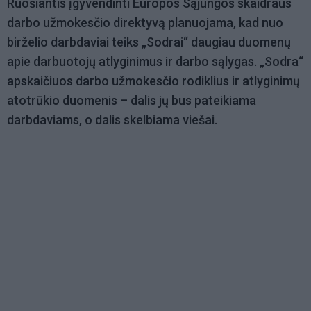
Ruošiantis įgyvendinti Europos Sąjungos skaidraus
darbo užmokesčio direktyvą planuojama, kad nuo
birželio darbdaviai teiks „Sodrai“ daugiau duomenų
apie darbuotojų atlyginimus ir darbo sąlygas. „Sodra“
apskaičiuos darbo užmokesčio rodiklius ir atlyginimų
atotrūkio duomenis – dalis jų bus pateikiama
darbdaviams, o dalis skelbiama viešai.