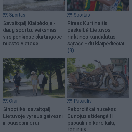
Sportas
Sportas
Savaitgalį Klaipėdoje -
Rimas Kurtinaitis
daug sporto: veiksmas
paskelbė Lietuvos
virs penkiose skirtingose
rinktinės kandidatus:
miesto vietose
sąraše - du klaipėdiečiai
(3)
Orai
Pasaulis
Sinoptikė: savaitgalį
Rekordiškai nusekęs
Lietuvoje vyraus gaivesni
Dunojus atidengė II
ir sausesni orai
pasaulinio karo laikų
radinius