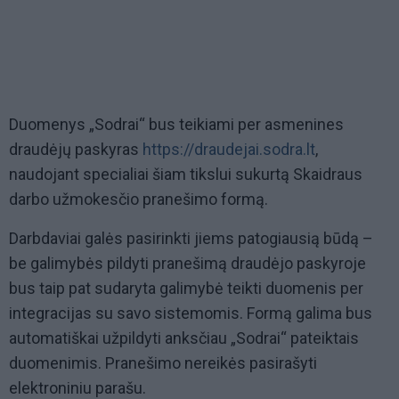
Duomenys „Sodrai“ bus teikiami per asmenines
draudėjų paskyras
https://draudejai.sodra.lt
,
naudojant specialiai šiam tikslui sukurtą Skaidraus
darbo užmokesčio pranešimo formą.
Darbdaviai galės pasirinkti jiems patogiausią būdą –
be galimybės pildyti pranešimą draudėjo paskyroje
bus taip pat sudaryta galimybė teikti duomenis per
integracijas su savo sistemomis. Formą galima bus
automatiškai užpildyti anksčiau „Sodrai“ pateiktais
duomenimis. Pranešimo nereikės pasirašyti
elektroniniu parašu.