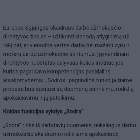
Europos Sąjungos skaidraus darbo užmokesčio
direktyvos tikslas – užtikrinti vienodą atlyginimą už
tokį patį ar vienodos vertės darbą bei mažinti vyrų ir
moterų darbo užmokesčio skirtumus. Įgyvendinant
direktyvos nuostatas dalyvaus kelios institucijos,
kurios pagal savo kompetencijas pasidalins
atsakomybėmis. „Sodros“ pagrindinė funkcija šiame
procese bus susijusi su duomenų surinkimu, rodiklių
apskaičiavimu ir jų pateikimu.
Kokias funkcijas vykdys „Sodra“
„Sodra“ rinks iš darbdavių duomenis, reikalingus darbo
užmokesčio skaidrumo rodikliams apskaičiuoti,