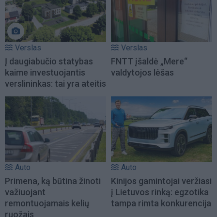
Verslas
Verslas
Į daugiabučio statybas
FNTT įšaldė „Mere“
kaime investuojantis
valdytojos lėšas
verslininkas: tai yra ateitis
Auto
Auto
Primena, ką būtina žinoti
Kinijos gamintojai veržiasi
važiuojant
į Lietuvos rinką: egzotika
remontuojamais kelių
tampa rimta konkurencija
ruožais