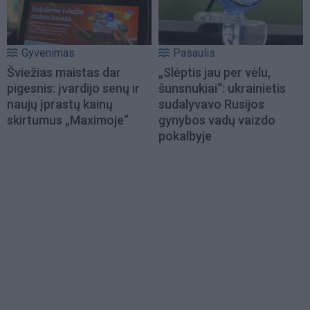
Gyvenimas
Pasaulis
Šviežias maistas dar
„Slėptis jau per vėlu,
pigesnis: įvardijo senų ir
šunsnukiai“: ukrainietis
naujų įprastų kainų
sudalyvavo Rusijos
skirtumus „Maximoje“
gynybos vadų vaizdo
pokalbyje