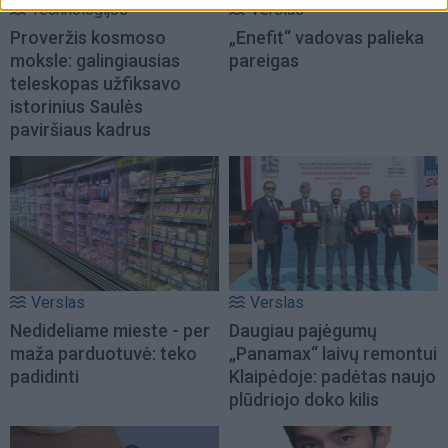
Technologijos
Verslas
Proveržis kosmoso
„Enefit“ vadovas palieka
moksle: galingiausias
pareigas
teleskopas užfiksavo
istorinius Saulės
paviršiaus kadrus
Verslas
Verslas
Nedideliame mieste - per
Daugiau pajėgumų
maža parduotuvė: teko
„Panamax“ laivų remontui
padidinti
Klaipėdoje: padėtas naujo
plūdriojo doko kilis