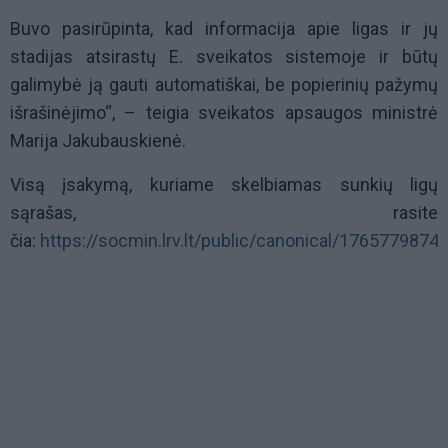
Buvo pasirūpinta, kad informacija apie ligas ir jų
stadijas atsirastų E. sveikatos sistemoje ir būtų
galimybė ją gauti automatiškai, be popierinių pažymų
išrašinėjimo“, – teigia sveikatos apsaugos ministrė
Marija Jakubauskienė.
Visą įsakymą, kuriame skelbiamas sunkių ligų
sąrašas, rasite
čia:
https://socmin.lrv.lt/public/canonical/17657798