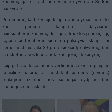
kaupimą galima rasti asmeninėje gyventojo Sodros
paskyroje.
Primename, kad Pensijų kaupimo įstatymas numato,
kad pensijų kaupimo dalyviams,
baigsiantiems kaupimą dėl ligos, įtrauktos į sunkių ligų
sąrašą, ar turintiems siuntimą paliatyviai slaugai, ar
jiems nustačius iki 30 proc. siekiantį dalyvumą, bus
išmokėtos visos lėšos, netaikant jokių atskaitymų.
Taip pat šios lėšos nebus vertinamos skiriant piniginę
socialinę paramą ar nustatant asmens (šeimos)
mokėjimo už socialines paslaugas dydį bei bus
apsaugos nuo išskaitų.