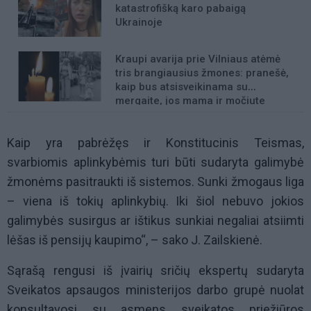
katastrofišką karo pabaigą
Ukrainoje
Kraupi avarija prie Vilniaus atėmė
tris brangiausius žmones: pranešė,
kaip bus atsisveikinama su
mergaite, jos mama ir močiute
Kaip yra pabrėžęs ir Konstitucinis Teismas,
svarbiomis aplinkybėmis turi būti sudaryta galimybė
žmonėms pasitraukti iš sistemos. Sunki žmogaus liga
– viena iš tokių aplinkybių. Iki šiol nebuvo jokios
galimybės susirgus ar ištikus sunkiai negaliai atsiimti
lėšas iš pensijų kaupimo“, – sako J. Zailskienė.
Sąrašą rengusi iš įvairių sričių ekspertų sudaryta
Sveikatos apsaugos ministerijos darbo grupė nuolat
konsultavosi su asmens sveikatos priežiūros