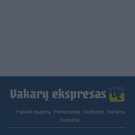
Load
More
Footer
Pranešk naujieną
Prenumerata
Skelbimai
Reklama
menu
Kontaktai