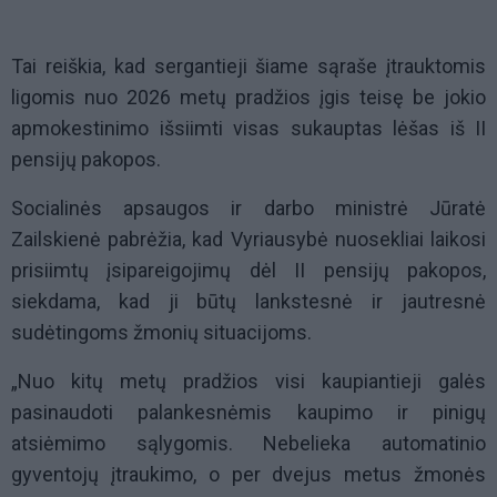
Tai reiškia, kad sergantieji šiame sąraše įtrauktomis
ligomis nuo
2026 metų prad
žios įgis teisę be jokio
apmokestinimo išsiimti visas sukauptas lėšas iš II
pensijų pakopos.
Socialinės apsaugos ir darbo ministrė Jūratė
Zailskienė pabrėžia, kad Vyriausybė nuosekliai laikosi
prisiimtų įsipareigojimų dėl II pensijų pakopos,
siekdama, kad ji būtų lankstesnė ir jautresnė
sudėtingoms žmonių situacijoms.
„Nuo kitų metų pradžios visi kaupiantieji galės
pasinaudoti palankesnėmis kaupimo ir pinigų
atsiėmimo sąlygomis. Nebelieka automatinio
gyventojų įtraukimo, o per dvejus metus žmonės