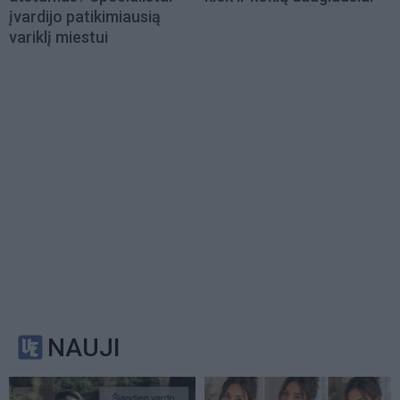
įvardijo patikimiausią
variklį miestui
NAUJI