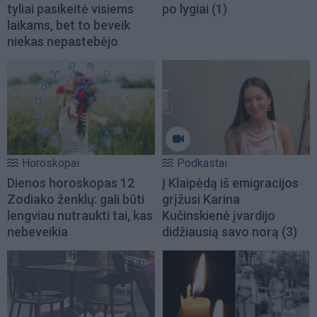
tyliai pasikeitė visiems
po lygiai
(1)
laikams, bet to beveik
niekas nepastebėjo
Horoskopai
Podkastai
Dienos horoskopas 12
Į Klaipėdą iš emigracijos
Zodiako ženklų: gali būti
grįžusi Karina
lengviau nutraukti tai, kas
Kučinskienė įvardijo
nebeveikia
didžiausią savo norą
(3)