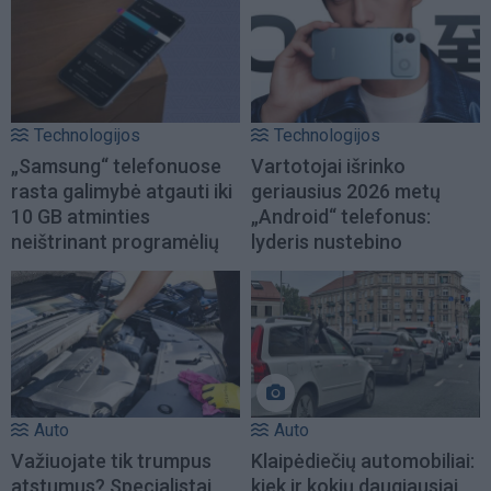
Technologijos
Technologijos
„Samsung“ telefonuose
Vartotojai išrinko
rasta galimybė atgauti iki
geriausius 2026 metų
10 GB atminties
„Android“ telefonus:
neištrinant programėlių
lyderis nustebino
Auto
Auto
Važiuojate tik trumpus
Klaipėdiečių automobiliai:
atstumus? Specialistai
kiek ir kokių daugiausiai