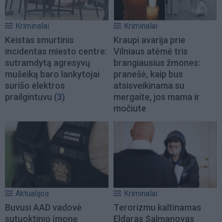
Kriminalai
Kriminalai
Keistas smurtinis
Kraupi avarija prie
incidentas miesto centre:
Vilniaus atėmė tris
sutramdytą agresyvų
brangiausius žmones:
mušeiką baro lankytojai
pranešė, kaip bus
surišo elektros
atsisveikinama su
prailgintuvu
(3)
mergaite, jos mama ir
močiute
Aktualijos
Kriminalai
Buvusi AAD vadovė
Terorizmu kaltinamas
sutuoktinio įmonę
Eldaras Salmanovas