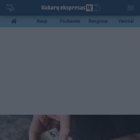
Pereiti
į
pagrindinį
Mobile
Nauji
Podkastai
Renginiai
Vaizdai
turinį
menu
bottom