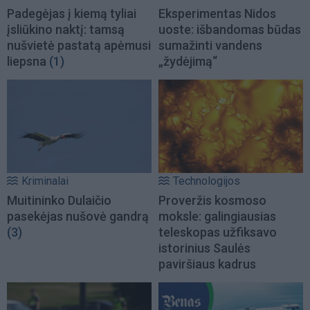
Padegėjas į kiemą tyliai
Eksperimentas Nidos
įsliūkino naktį: tamsą
uoste: išbandomas būdas
nušvietė pastatą apėmusi
sumažinti vandens
liepsna
(1)
„žydėjimą“
Kriminalai
Technologijos
Muitininko Dulaičio
Proveržis kosmoso
pasekėjas nušovė gandrą
moksle: galingiausias
(3)
teleskopas užfiksavo
istorinius Saulės
paviršiaus kadrus