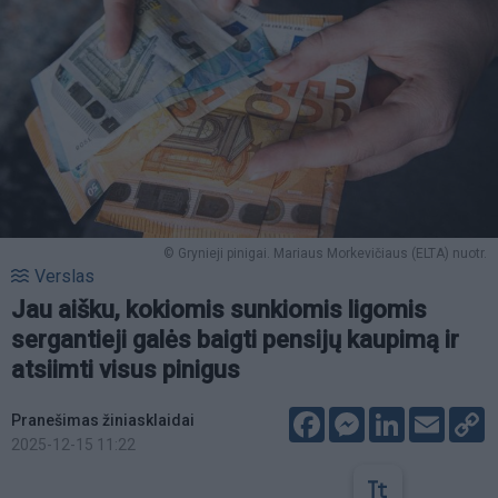
© Grynieji pinigai. Mariaus Morkevičiaus (ELTA) nuotr.
Verslas
Jau aišku, kokiomis sunkiomis ligomis
sergantieji galės baigti pensijų kaupimą ir
atsiimti visus pinigus
Facebook
Messenger
LinkedIn
Email
C
Pranešimas žiniasklaidai
L
2025-12-15 11:22