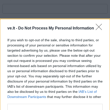
Komentaras
ve.lt -
Do Not Process My Personal Information
If you wish to opt-out of the sale, sharing to third parties, or
processing of your personal or sensitive information for
targeted advertising by us, please use the below opt-out
section to confirm your selection. Please note that after your
opt-out request is processed you may continue seeing
interest-based ads based on personal information utilized by
us or personal information disclosed to third parties prior to
This site is protected by
Sutinku su
taisyklėmis
your opt-out. You may separately opt-out of the further
reCAPTCHA and the Google
disclosure of your personal information by third parties on the
Privacy Policy
and
Terms of
IAB’s list of downstream participants. This information may
Service
apply.
also be disclosed by us to third parties on the
IAB’s List of
Downstream Participants
that may further disclose it to other
third parties.