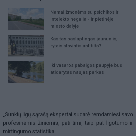
Namai žmonėms su psichikos ir
intelekto negalia - ir pietinėje
miesto dalyje
Kas tas paslaptingas jaunuolis,
rytais stovintis ant tilto?
Iki vasaros pabaigos paupyje bus
atidarytas naujas parkas
„Sunkių ligų sąrašą ekspertai sudarė remdamiesi savo
profesinėmis žiniomis, patirtimi, taip pat ligotumo ir
mirtingumo statistika.