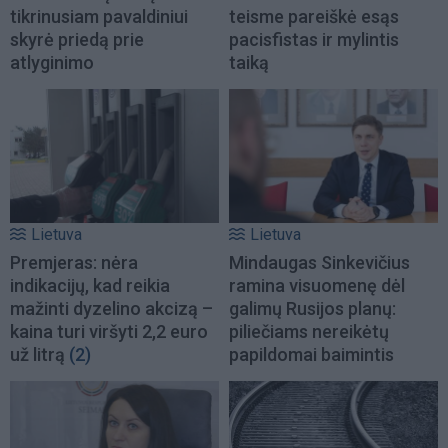
tikrinusiam pavaldiniui
teisme pareiškė esąs
skyrė priedą prie
pacisfistas ir mylintis
atlyginimo
taiką
Lietuva
Lietuva
Premjeras: nėra
Mindaugas Sinkevičius
indikacijų, kad reikia
ramina visuomenę dėl
mažinti dyzelino akcizą –
galimų Rusijos planų:
kaina turi viršyti 2,2 euro
piliečiams nereikėtų
už litrą
(2)
papildomai baimintis