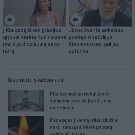
Į Klaipėdą iš emigracijos
Jūros šventę anksčiau
grįžusi Karina Kučinskienė
puošęs Anatolijus
įvardijo didžiausią savo
Klemencovas: gal jau
norą
užtenka
Šiuo metu skaitomiausi
Plaukai mažiau riebaluosis: į
šampūną tereikia įberti vieną
ingredientą
Padegėjas į kiemą tyliai įsliūkino
naktį: tamsą nušvietė pastatą
apėmusi liepsna