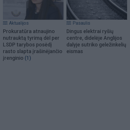
Aktualijos
Pasaulis
Prokuratūra atnaujino
Dingus elektrai ryšių
nutrauktą tyrimą dėl per
centre, didelėje Anglijos
LSDP tarybos posėdį
dalyje sutriko geležinkelių
rasto slapta įrašinėjančio
eismas
įrenginio
(1)