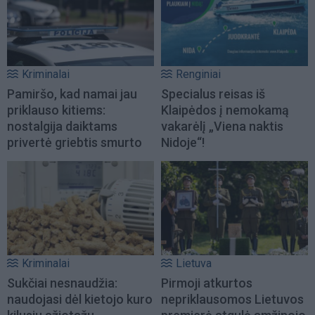
Kriminalai
Renginiai
Pamiršo, kad namai jau
Specialus reisas iš
priklauso kitiems:
Klaipėdos į nemokamą
nostalgija daiktams
vakarėlį „Viena naktis
privertė griebtis smurto
Nidoje“!
Kriminalai
Lietuva
Sukčiai nesnaudžia:
Pirmoji atkurtos
naudojasi dėl kietojo kuro
nepriklausomos Lietuvos