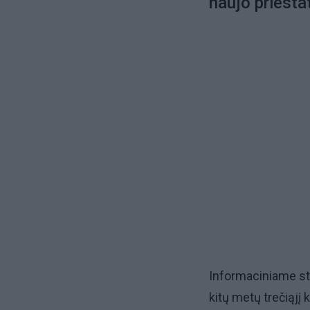
naujo priesta
Informaciniame ste
kitų metų trečiąjį k