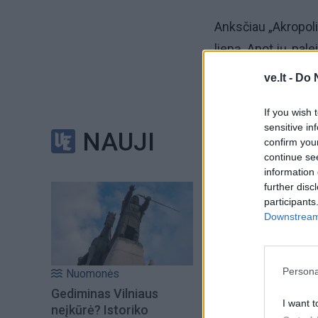
Anksčiau „Akropoli
liepą. Anot jų, pal
priestatas parduot
ve.lt -
Do 
Į šią plėtrą ketina
If you wish 
sensitive in
NAUJI
confirm you
„Akropolio“ grupei
continue se
užsakymu darbus at
information 
further disc
participants
Downstream 
Persona
Nuomonės
Gediminas Vilniaus
I want t
neįkūrė? Istoriko