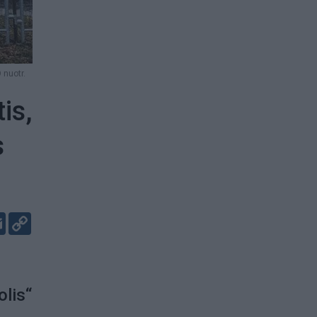
nuotr.
is,
s
er
kedIn
Email
Copy
Link
olis“