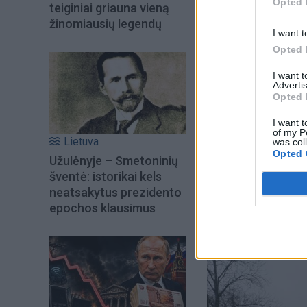
Opted 
teiginiai griauna vieną
žinomiausių legendų
I want t
Opted 
I want 
Advertis
Opted 
I want t
of my P
Lietuva
was col
Opted 
Užulėnyje – Smetoninių
šventė: istorikai kels
neatsakytus prezidento
epochos klausimus