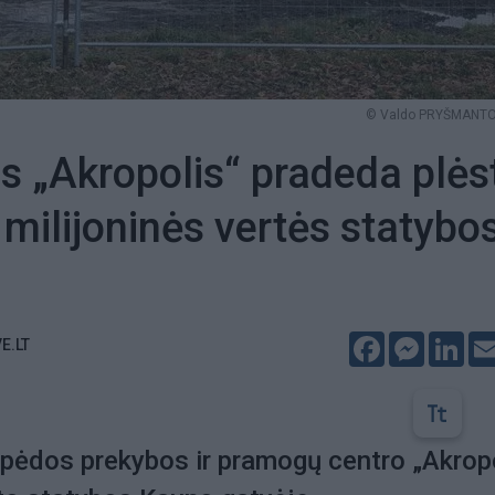
© Valdo PRYŠMANTO 
s „Akropolis“ pradeda plėst
 milijoninės vertės statybo
Facebook
Messeng
Lin
E.LT
pėdos prekybos ir pramogų centro „Akrop