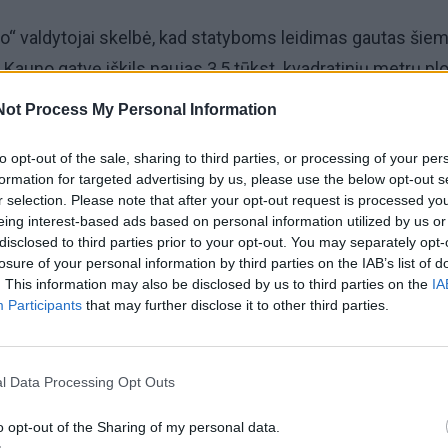
o“ valdytojai skelbė, kad statyboms leidimas gautas šie
ei Kauno gatvę iškils naujas 3,5 tūkst. kvadratinių metrų pl
uvėms, šalia jo bus įrengta 220 vietų automobiliams staty
Not Process My Personal Information
ma investuoti apie 6 mln. eurų.
to opt-out of the sale, sharing to third parties, or processing of your per
formation for targeted advertising by us, please use the below opt-out s
r selection. Please note that after your opt-out request is processed y
 priklausančios nekilnojamojo turto bendrovės „Taikos tur
eing interest-based ads based on personal information utilized by us or
lieka Vilniaus statybų įmonė „Baltijos pašvaistė“.
disclosed to third parties prior to your opt-out. You may separately opt-
losure of your personal information by third parties on the IAB’s list of
. This information may also be disclosed by us to third parties on the
IA
Participants
that may further disclose it to other third parties.
l Data Processing Opt Outs
o opt-out of the Sharing of my personal data.