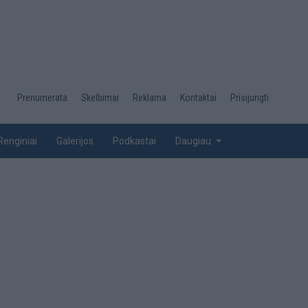
Desktop
Prenumerata
Skelbimai
Reklama
Kontaktai
Prisijungti
menu
top
Renginiai
Galerijos
Podkastai
Daugiau