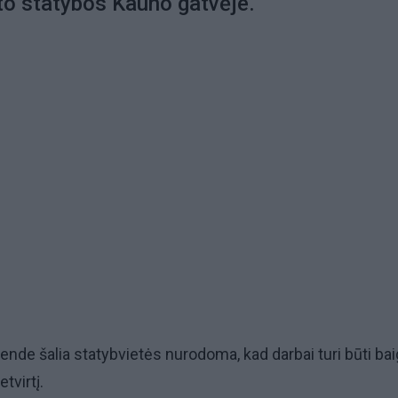
to statybos Kauno gatvėje.
nde šalia statybvietės nurodoma, kad darbai turi būti bai
etvirtį.