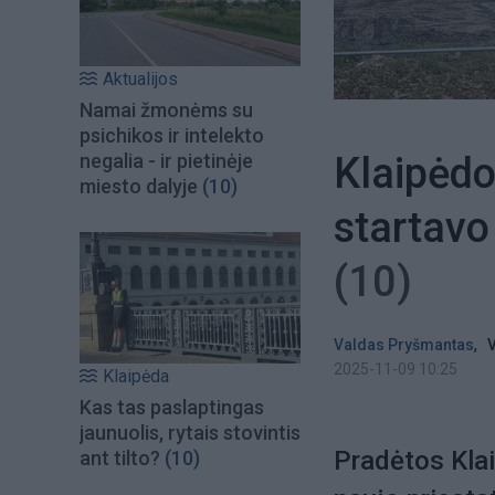
Aktualijos
Namai žmonėms su
psichikos ir intelekto
Klaipėdo
negalia - ir pietinėje
miesto dalyje
(10)
startavo
(10)
,
Valdas Pryšmantas
V
2025-11-09 10:25
Klaipėda
Kas tas paslaptingas
jaunuolis, rytais stovintis
Pradėtos Klai
ant tilto?
(10)