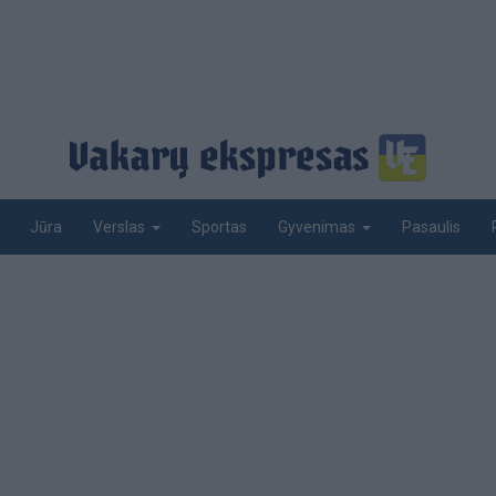
Jūra
Sportas
Pasaulis
Verslas
Gyvenimas