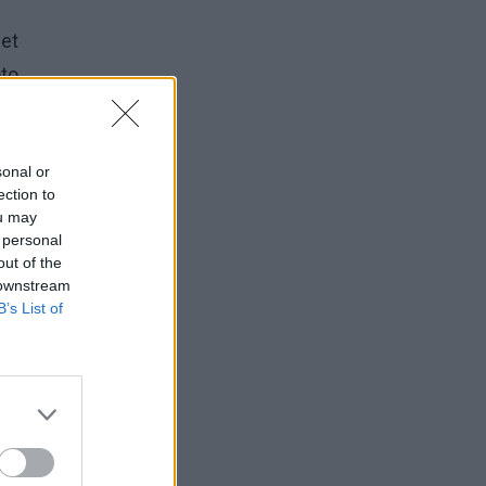
met
oto
ti.
sonal or
ection to
ou may
tas“
 personal
out of the
 downstream
B’s List of