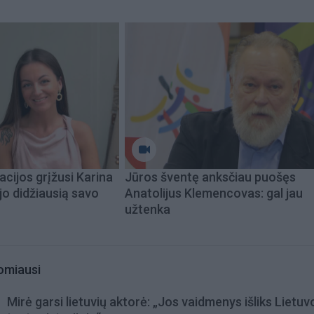
acijos grįžusi Karina
Jūros šventę anksčiau puošęs
jo didžiausią savo
Anatolijus Klemencovas: gal jau
užtenka
omiausi
Mirė garsi lietuvių aktorė: „Jos vaidmenys išliks Lietuv