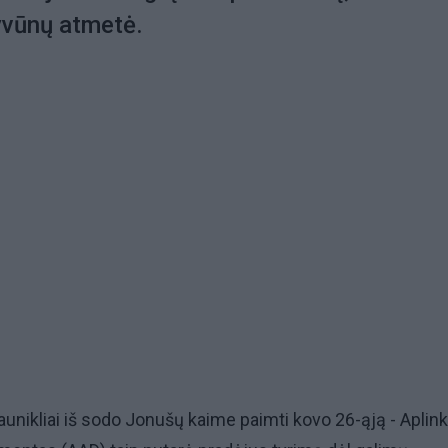
yvūnų atmetė.
jaunikliai iš sodo Jonušų kaime paimti kovo 26-ąją - Aplin