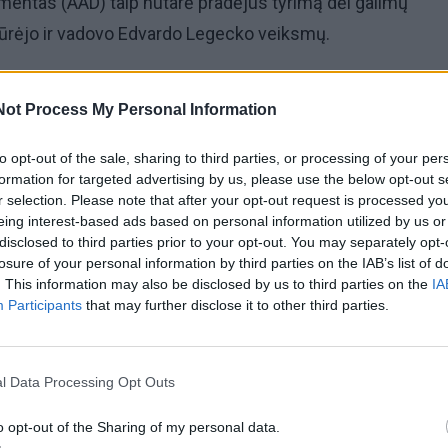
entas (AAD) taip nutarė pradėjus tyrimą dėl galimų
kūrėjo ir vadovo Edvardo Legecko veiksmų.
alimai pažeidė saugomų rūšių apsaugos ir prekybos jais
Not Process My Personal Information
nių gyvūnų laikymo taisykles, aplinkosaugininkai taip pat
 žiauraus elgesio su gyvūnu.
to opt-out of the sale, sharing to third parties, or processing of your per
formation for targeted advertising by us, please use the below opt-out s
r selection. Please note that after your opt-out request is processed y
etų amžiaus tigriukus iš zoologijos sodo paimti leido tei
eing interest-based ads based on personal information utilized by us or
ip bus galima objektyviai įvertinti galimus pažeidimus.
disclosed to third parties prior to your opt-out. You may separately opt-
losure of your personal information by third parties on the IAB’s list of
. This information may also be disclosed by us to third parties on the
IA
s tokį teismo nutarimą skundė - jo manymu, sprendimas 
Participants
that may further disclose it to other third parties.
sėtas, toks veiksmas niekaip nepadės tyrimui.
l Data Processing Opt Outs
o opt-out of the Sharing of my personal data.