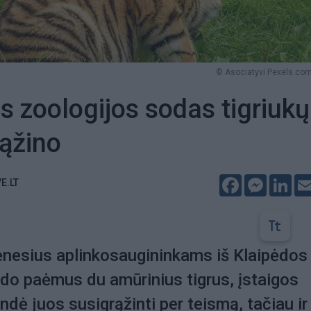
© Asociatyvi Pexels.com
s zoologijos sodas tigriukų
ąžino
Facebook
Messeng
Lin
E.LT
ėnesius aplinkosaugininkams iš Klaipėdos
do paėmus du amūrinius tigrus, įstaigos
dė juos susigrąžinti per teismą, tačiau ir 