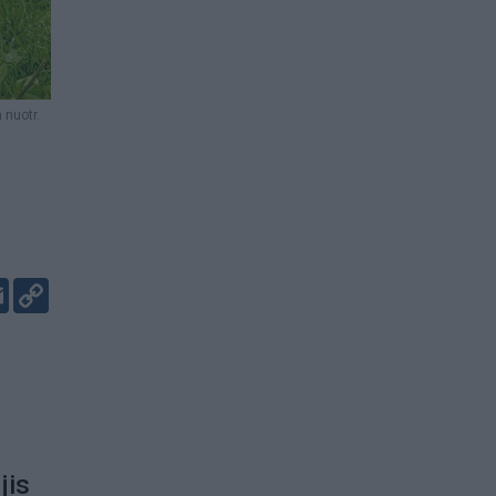
 nuotr.
er
kedIn
Email
Copy
Link
jis