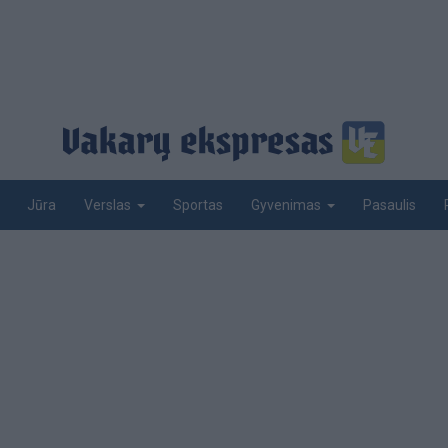
Jūra
Sportas
Pasaulis
Verslas
Gyvenimas