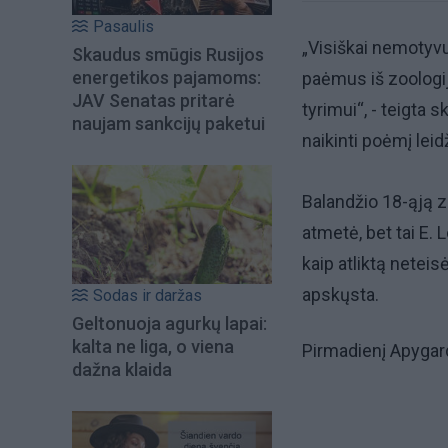
Pasaulis
„Visiškai nemotyv
Skaudus smūgis Rusijos
energetikos pajamoms:
paėmus iš zoologij
JAV Senatas pritarė
tyrimui“, - teigta 
naujam sankcijų paketui
naikinti poėmį leid
Balandžio 18-ąją 
atmetė, bet tai E.
kaip atliktą neteis
apskųsta.
Sodas ir daržas
Geltonuoja agurkų lapai:
kalta ne liga, o viena
Pirmadienį Apygar
dažna klaida