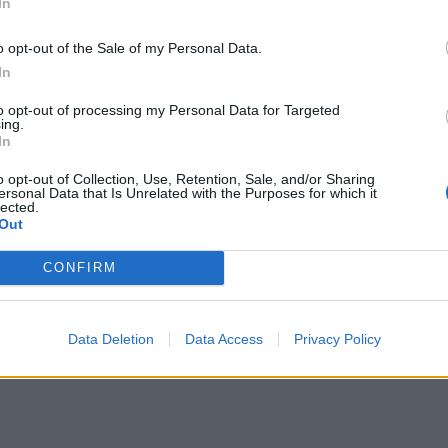
In
o opt-out of the Sale of my Personal Data.
In
to opt-out of processing my Personal Data for Targeted
ing.
In
o opt-out of Collection, Use, Retention, Sale, and/or Sharing
ersonal Data that Is Unrelated with the Purposes for which it
lected.
Out
omiausi
CONFIRM
Pelių ir žiurkių baubas: kas graužikus gąsdina labiau ne
nuodai
Data Deletion
Data Access
Privacy Policy
Negrįžo iš Jūros šventės: artimieji laukė dvi savaites