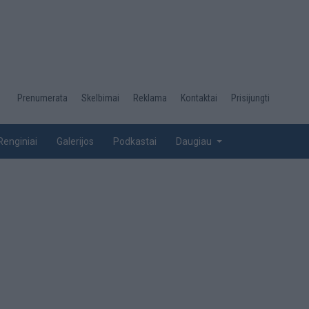
Desktop
Prenumerata
Skelbimai
Reklama
Kontaktai
Prisijungti
menu
top
Renginiai
Galerijos
Podkastai
Daugiau