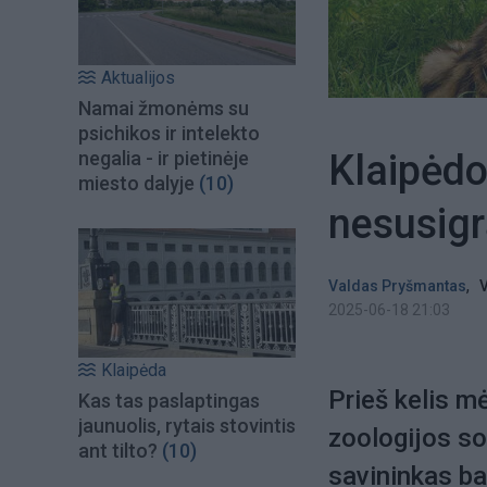
Aktualijos
Namai žmonėms su
psichikos ir intelekto
Klaipėdo
negalia - ir pietinėje
miesto dalyje
(10)
nesusigr
,
Valdas Pryšmantas
V
2025-06-18 21:03
Klaipėda
Prieš kelis m
Kas tas paslaptingas
jaunuolis, rytais stovintis
zoologijos so
ant tilto?
(10)
savininkas ban