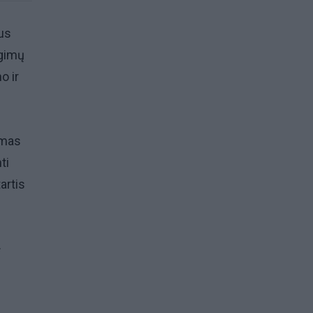
us
ngimų
o ir
smas
ti
artis
.