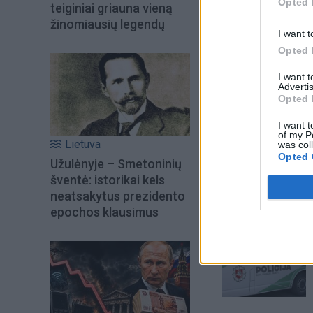
Opted 
teiginiai griauna vieną
žinomiausių legendų
I want t
Opted 
I want 
Advertis
Opted 
I want t
of my P
Lietuva
was col
Opted 
Šiuo metu skait
Užulėnyje – Smetoninių
šventė: istorikai kels
neatsakytus prezidento
epochos klausimus