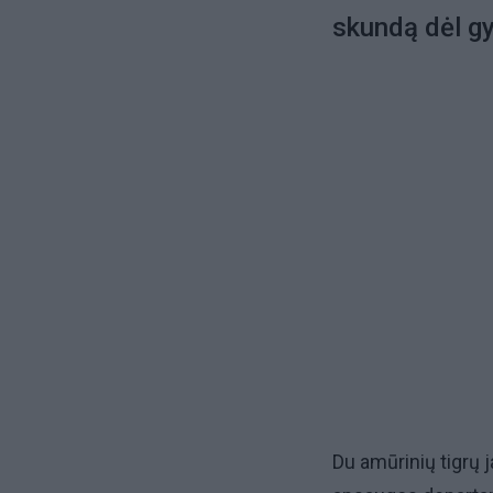
skundą dėl g
Du amūrinių tigrų 