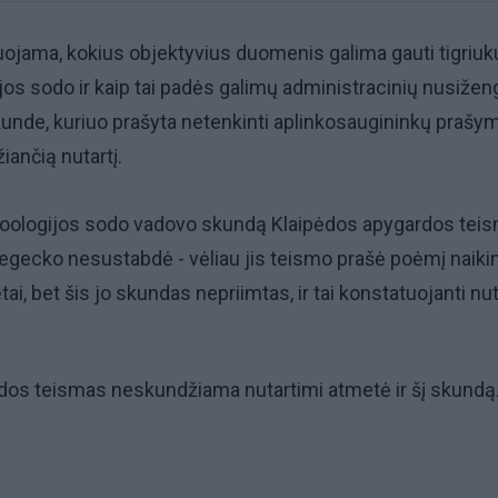
uojama, kokius objektyvius duomenis galima gauti tigriuk
os sodo ir kaip tai padės galimų administracinių nusiže
skunde, kuriuo prašyta netenkinti aplinkosaugininkų prašym
žiančią nutartį.
zoologijos sodo vadovo skundą Klaipėdos apygardos tei
 Legecko nesustabdė - vėliau jis teismo prašė poėmį naikin
ėtai, bet šis jo skundas nepriimtas, ir tai konstatuojanti nut
dos teismas neskundžiama nutartimi atmetė ir šį skundą