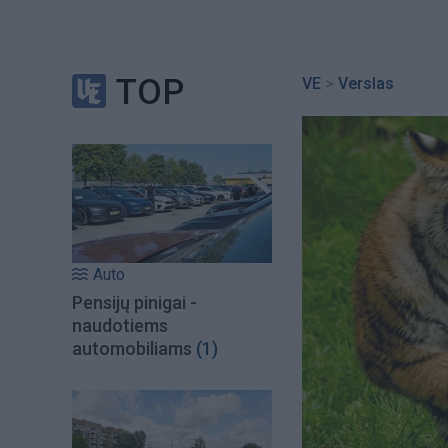
TOP
VE
>
Verslas
Auto
Pensijų pinigai -
naudotiems
automobiliams
(1)