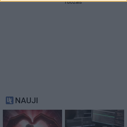
ruožais
NAUJI