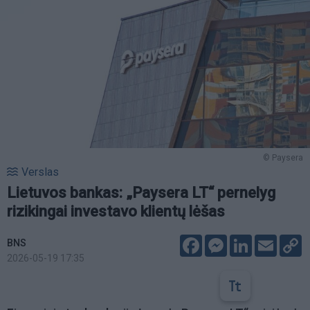
© Paysera
Verslas
Lietuvos bankas: „Paysera LT“ pernelyg
rizikingai investavo klientų lėšas
Facebook
Messenger
LinkedIn
Email
C
BNS
L
2026-05-19 17:35