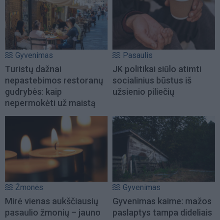
Gyvenimas
Pasaulis
Turistų dažnai
JK politikai siūlo atimti
nepastebimos restoranų
socialinius būstus iš
gudrybės: kaip
užsienio piliečių
nepermokėti už maistą
Žmonės
Gyvenimas
Mirė vienas aukščiausių
Gyvenimas kaime: mažos
pasaulio žmonių – jauno
paslaptys tampa dideliais