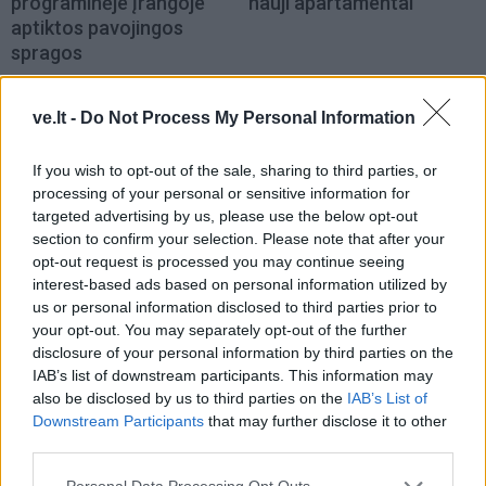
programinėje įrangoje
nauji apartamentai
aptiktos pavojingos
spragos
ve.lt -
Do Not Process My Personal Information
If you wish to opt-out of the sale, sharing to third parties, or
processing of your personal or sensitive information for
targeted advertising by us, please use the below opt-out
section to confirm your selection. Please note that after your
Auto
Technologijos
opt-out request is processed you may continue seeing
Iki 100 km/val. – per 2,5
„Meta“ teigia, kad jos DI
interest-based ads based on personal information utilized by
sekundės ir nė vieno
modelis prisijungė prie
us or personal information disclosed to third parties prior to
ekrano: pristatytas 2,5
interneto ir įsilaužė į kitą
your opt-out. You may separately opt-out of the further
mln. dolerių vertės
įmonę
disclosure of your personal information by third parties on the
superautomobilis (vaizdo
IAB’s list of downstream participants. This information may
įrašas)
also be disclosed by us to third parties on the
IAB’s List of
Downstream Participants
that may further disclose it to other
third parties.