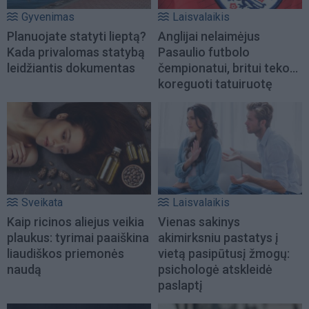
Gyvenimas
Laisvalaikis
Planuojate statyti lieptą?
Anglijai nelaimėjus
Kada privalomas statybą
Pasaulio futbolo
leidžiantis dokumentas
čempionatui, britui teko...
koreguoti tatuiruotę
Sveikata
Laisvalaikis
Kaip ricinos aliejus veikia
Vienas sakinys
plaukus: tyrimai paaiškina
akimirksniu pastatys į
liaudiškos priemonės
vietą pasipūtusį žmogų:
naudą
psichologė atskleidė
paslaptį