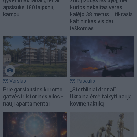
gyvenimas labai greitai
žmogžudystės bylą, dėl
apsisuks 180 laipsnių
kurios nekaltas vyras
kampu
kalėjo 38 metus – tikrasis
kaltininkas vis dar
ieškomas
Verslas
Pasaulis
Prie garsiausios kurorto
„Sterbliniai dronai“:
gatvės ir istorinės vilos -
Ukraina ėmė taikyti naują
nauji apartamentai
kovinę taktiką