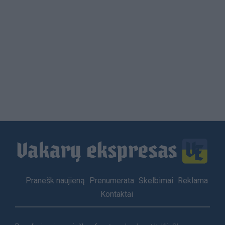
Load
More
Footer
Pranešk naujieną
Prenumerata
Skelbimai
Reklama
menu
Kontaktai