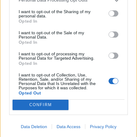
Personal Data Processing Opt Outs
I want to opt-out of the Sharing of my
personal data.
Opted In
Technologijos
Verslas
I want to opt-out of the Sale of my
„iPhone Air 2“ pasirodys
Į daugiabučio statybas
Personal Data.
2027 metais: laukia penki
kaime investuojantis
Opted In
svarbūs atnaujinimai
verslininkas: tai yra ateitis
I want to opt-out of processing my
(2)
Personal Data for Targeted Advertising.
Opted In
I want to opt-out of Collection, Use,
Retention, Sale, and/or Sharing of my
Personal Data that Is Unrelated with the
Purposes for which it was collected.
Opted Out
CONFIRM
Verslas
Auto
FNTT įšaldė „Mere“
Primena, ką būtina žinoti
valdytojos lėšas
važiuojant
Data Deletion
Data Access
Privacy Policy
remontuojamais kelių