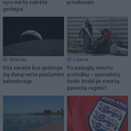
vyro mirtis sukrėtė
privalumais
gerbėjus
Mokslas
Lietuva
Kita savaitė bus ypatinga:
Po paauglių smurto
šią dieną verta pasižymėti
protrūkių – specialistų
kalendoriuje
žodis: kodėl jie smurtą
paverčia reginiu?