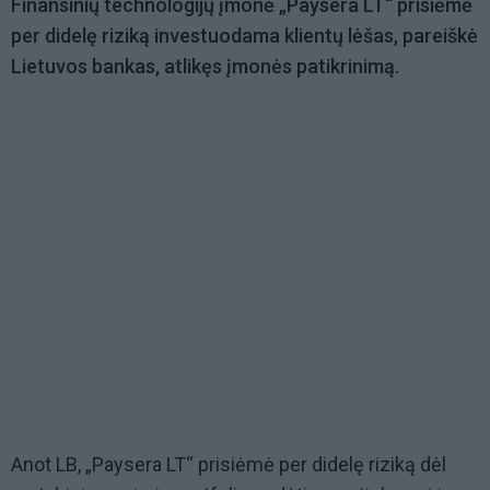
Finansinių technologijų įmonė „Paysera LT“ prisiėmė
per didelę riziką investuodama klientų lėšas, pareiškė
Lietuvos bankas, atlikęs įmonės patikrinimą.
Anot LB, „Paysera LT“ prisiėmė per didelę riziką dėl