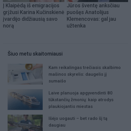
Į Klaipėdą iš emigracijos
Jūros šventę anksčiau
grįžusi Karina Kučinskienė
puošęs Anatolijus
įvardijo didžiausią savo
Klemencovas: gal jau
norą
užtenka
Šiuo metu skaitomiausi
Kam reikalingas trečiasis skalbimo
mašinos skyrelis: daugelis jį
sumaišo
Laive planuoja apgyvendinti 80
tūkstančių žmonių: kaip atrodys
plaukiojantis miestas
Išėjo uogauti – bet rado šį tą
daugiau