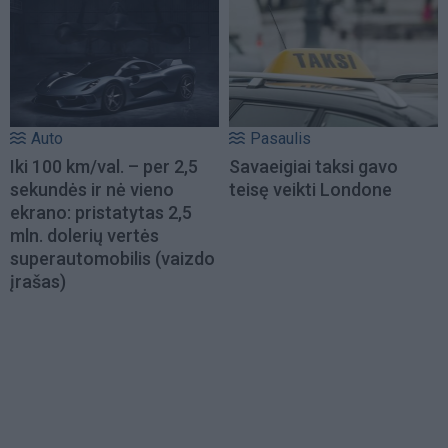
Auto
Pasaulis
Iki 100 km/val. – per 2,5
Savaeigiai taksi gavo
sekundės ir nė vieno
teisę veikti Londone
ekrano: pristatytas 2,5
mln. dolerių vertės
superautomobilis (vaizdo
įrašas)