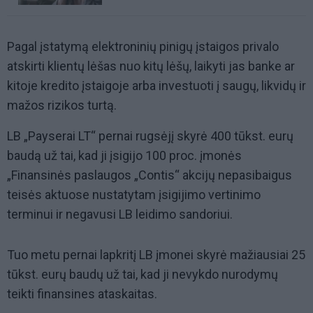
Pagal įstatymą elektroninių pinigų įstaigos privalo
atskirti klientų lėšas nuo kitų lėšų, laikyti jas banke ar
kitoje kredito įstaigoje arba investuoti į saugų, likvidų ir
mažos rizikos turtą.
LB „Payserai LT“ pernai rugsėjį skyrė 400 tūkst. eurų
baudą už tai, kad ji įsigijo 100 proc. įmonės
„Finansinės paslaugos „Contis“ akcijų nepasibaigus
teisės aktuose nustatytam įsigijimo vertinimo
terminui ir negavusi LB leidimo sandoriui.
Tuo metu pernai lapkritį LB įmonei skyrė mažiausiai 25
tūkst. eurų baudų už tai, kad ji nevykdo nurodymų
teikti finansines ataskaitas.