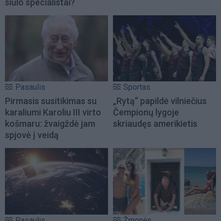
siūlo specialistai?
Pasaulis
Sportas
Pirmasis susitikimas su
„Rytą“ papildė vilniečius
karaliumi Karoliu III virto
Čempionų lygoje
košmaru: žvaigždė jam
skriaudęs amerikietis
spjovė į veidą
Pasaulis
Žmonės