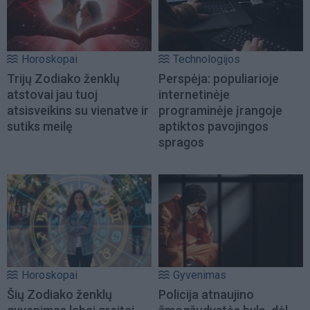
Horoskopai
Technologijos
Trijų Zodiako ženklų
Perspėja: populiarioje
atstovai jau tuoj
internetinėje
atsisveikins su vienatve ir
programinėje įrangoje
sutiks meilę
aptiktos pavojingos
spragos
Horoskopai
Gyvenimas
Šių Zodiako ženklų
Policija atnaujino