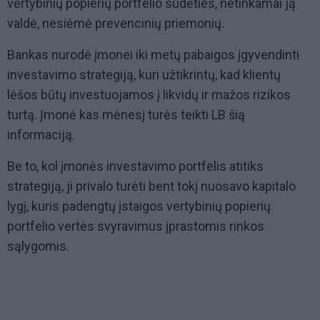
vertybinių popierių portfelio sudėties, netinkamai ją
valdė, nesiėmė prevencinių priemonių.
Bankas nurodė įmonei iki metų pabaigos įgyvendinti
investavimo strategiją, kuri užtikrintų, kad klientų
lėšos būtų investuojamos į likvidų ir mažos rizikos
turtą. Įmonė kas mėnesį turės teikti LB šią
informaciją.
Be to, kol įmonės investavimo portfelis atitiks
strategiją, ji privalo turėti bent tokį nuosavo kapitalo
lygį, kuris padengtų įstaigos vertybinių popierių
portfelio vertės svyravimus įprastomis rinkos
sąlygomis.