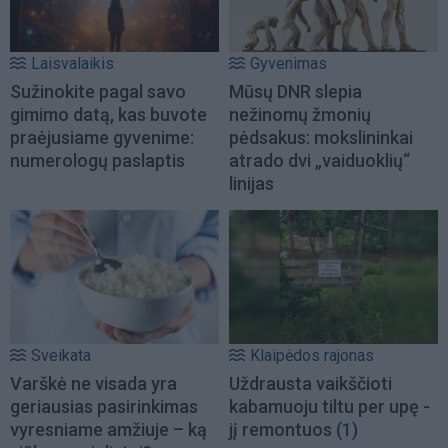
Laisvalaikis
Gyvenimas
Sužinokite pagal savo
Mūsų DNR slepia
gimimo datą, kas buvote
nežinomų žmonių
praėjusiame gyvenime:
pėdsakus: mokslininkai
numerologų paslaptis
atrado dvi „vaiduoklių“
linijas
Sveikata
Klaipėdos rajonas
Varškė ne visada yra
Uždrausta vaikščioti
geriausias pasirinkimas
kabamuoju tiltu per upę -
vyresniame amžiuje – ką
jį remontuos
(1)