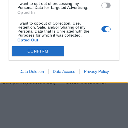
I want to opt-out of processing my
Personal Data for Targeted Advertising.
Opted In
I want to opt-out of Collection, Use,
Retention, Sale, and/or Sharing of my
Personal Data that Is Unrelated with the
Purposes for which it was collected.
Opted Out
Auto
Technologijos
CONFIRM
„Mercedes Sprinter“ virto
Proveržis kosmoso
prabangiais namais ant
moksle: galingiausias
ratų: pristatytas
teleskopas užfiksavo
Data Deletion
Data Access
Privacy Policy
aukščiausios klasės
istorinius Saulės
kemperis (nuotraukos)
paviršiaus kadrus