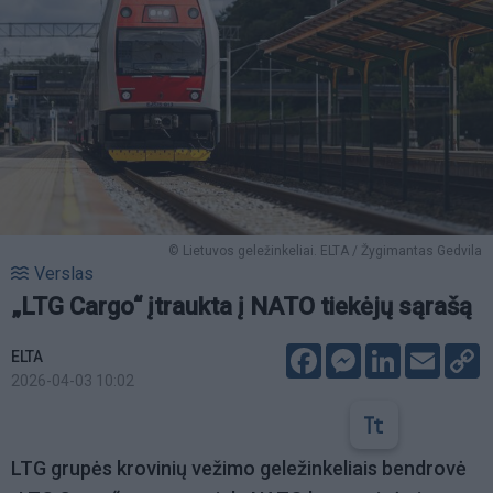
© Lietuvos geležinkeliai. ELTA / Žygimantas Gedvila
Verslas
„LTG Cargo“ įtraukta į NATO tiekėjų sąrašą
Facebook
Messenger
LinkedIn
Email
C
ELTA
L
2026-04-03 10:02
LTG grupės krovinių vežimo geležinkeliais bendrovė