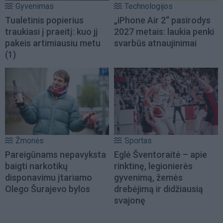
Gyvenimas
Technologijos
Tualetinis popierius
„iPhone Air 2“ pasirodys
traukiasi į praeitį: kuo jį
2027 metais: laukia penki
pakeis artimiausiu metu
svarbūs atnaujinimai
(1)
Žmonės
Sportas
Pareigūnams nepavyksta
Eglė Šventoraitė – apie
baigti narkotikų
rinktinę, legionierės
disponavimu įtariamo
gyvenimą, žemės
Olego Šurajevo bylos
drebėjimą ir didžiausią
svajonę