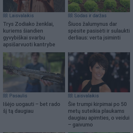
Laisvalaikis
Sodas ir daržas
Trys Zodiako ženklai,
Šiuos žalumynus dar
kuriems šiandien
spėsite pasisėti ir sulaukti
gyvybiškai svarbu
derliaus: verta įsiminti
apsišarvuoti kantrybe
Pasaulis
Laisvalaikis
Išėjo uogauti – bet rado
Šie trumpi kirpimai po 50
šį tą daugiau
metų suteikia plaukams
daugiau apimties, o veidui
– gaivumo