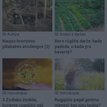
Kultūra
Sodas ir daržas
Naujos bronzinio
Boro rūgštis darže: kada
piliakalnio atodangos
(3)
padeda, o kada yra
bevertė?
Horoskopai
Horoskopai
3 Zodiako ženklai,
Rugpjūtis pagal gimimo
kuriems rugpjūtis gali
mėnesį: kas jūsų laukia?