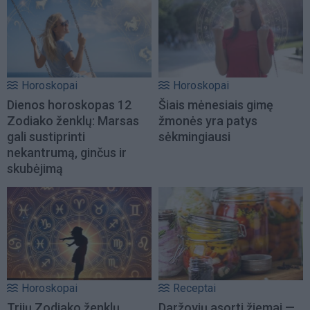
Horoskopai
Horoskopai
Dienos horoskopas 12
Šiais mėnesiais gimę
Zodiako ženklų: Marsas
žmonės yra patys
gali sustiprinti
sėkmingiausi
nekantrumą, ginčus ir
skubėjimą
Horoskopai
Receptai
Trijų Zodiako ženklų
Daržovių asorti žiemai —