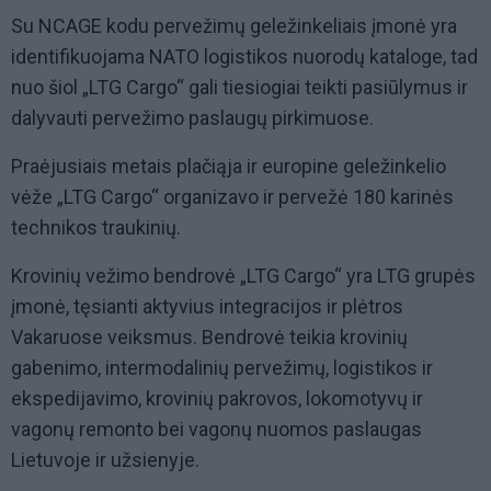
Su NCAGE kodu pervežimų geležinkeliais įmonė yra
identifikuojama NATO logistikos nuorodų kataloge, tad
nuo šiol „LTG Cargo“ gali tiesiogiai teikti pasiūlymus ir
dalyvauti pervežimo paslaugų pirkimuose.
Praėjusiais metais plačiąja ir europine geležinkelio
vėže „LTG Cargo“ organizavo ir pervežė 180 karinės
technikos traukinių.
Krovinių vežimo bendrovė „LTG Cargo“ yra LTG grupės
įmonė, tęsianti aktyvius integracijos ir plėtros
Vakaruose veiksmus. Bendrovė teikia krovinių
gabenimo, intermodalinių pervežimų, logistikos ir
ekspedijavimo, krovinių pakrovos, lokomotyvų ir
vagonų remonto bei vagonų nuomos paslaugas
Lietuvoje ir užsienyje.