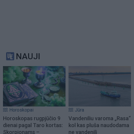
NAUJI
Horoskopai
Jūra
Horoskopas rugpjūčio 9
Vandeniliu varoma „Rasa“
dienai pagal Taro kortas:
kol kas pluša naudodama
Skorpionams –
ne vandenilį