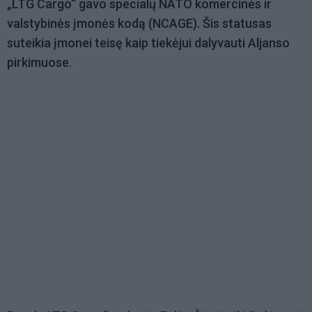
„LTG Cargo“ gavo specialų NATO komercinės ir
valstybinės įmonės kodą (NCAGE). Šis statusas
suteikia įmonei teisę kaip tiekėjui dalyvauti Aljanso
pirkimuose.