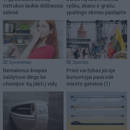
netrukus laukia didžiausia
ryšku, skanu ir gražu:
sėkmė
ypatingo skonio paslaptis
Gyvenimas
Sportas
Nemalonus kvapas
Prieš varžybas jūroje
šaldytuve dings be
buriuotojai pasirodė
chemijos: ką įdėti į vidų
miesto gatvėse
(1)