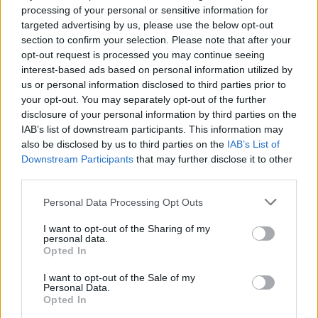
processing of your personal or sensitive information for
targeted advertising by us, please use the below opt-out
section to confirm your selection. Please note that after your
opt-out request is processed you may continue seeing
interest-based ads based on personal information utilized by
Verslas
Auto
us or personal information disclosed to third parties prior to
FNTT įšaldė „Mere“
Primena, ką būtina žinoti
your opt-out. You may separately opt-out of the further
valdytojos lėšas
važiuojant
disclosure of your personal information by third parties on the
remontuojamais kelių
IAB’s list of downstream participants. This information may
ruožais
also be disclosed by us to third parties on the
IAB’s List of
Downstream Participants
that may further disclose it to other
third parties.
Personal Data Processing Opt Outs
I want to opt-out of the Sharing of my
personal data.
Opted In
Auto
Auto
I want to opt-out of the Sale of my
Kinijos gamintojai veržiasi
Pensijų pinigai -
Personal Data.
į Lietuvos rinką: egzotika
naudotiems
Opted In
tampa rimta konkurencija
automobiliams
(1)