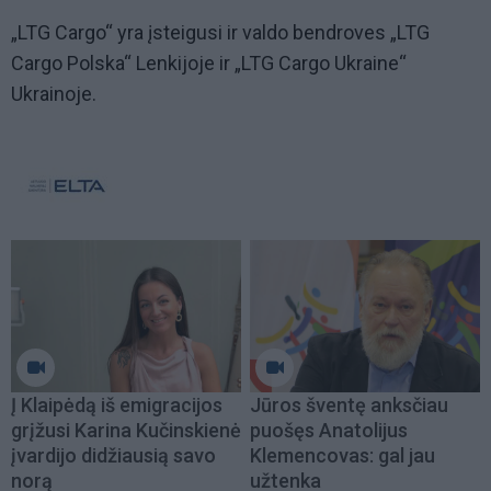
„LTG Cargo“ yra įsteigusi ir valdo bendroves „LTG
Cargo Polska“ Lenkijoje ir „LTG Cargo Ukraine“
Ukrainoje.
Į Klaipėdą iš emigracijos
Jūros šventę anksčiau
grįžusi Karina Kučinskienė
puošęs Anatolijus
įvardijo didžiausią savo
Klemencovas: gal jau
norą
užtenka