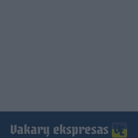
Load
More