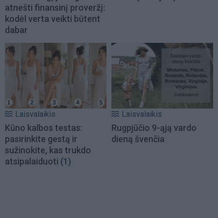
atnešti finansinį proveržį:
kodėl verta veikti būtent
dabar
Laisvalaikis
Laisvalaikis
Kūno kalbos testas:
Rugpjūčio 9-ąją vardo
pasirinkite gestą ir
dieną švenčia
sužinokite, kas trukdo
atsipalaiduoti
(1)