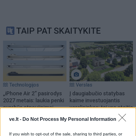
TAIP PAT SKAITYKITE
Technologijos
Verslas
„iPhone Air 2“ pasirodys
Į daugiabučio statybas
2027 metais: laukia penki
kaime investuojantis
svarbūs atnaujinimai
verslininkas: tai yra ateitis
(2)
ve.lt -
Do Not Process My Personal Information
If you wish to opt-out of the sale, sharing to third parties, or