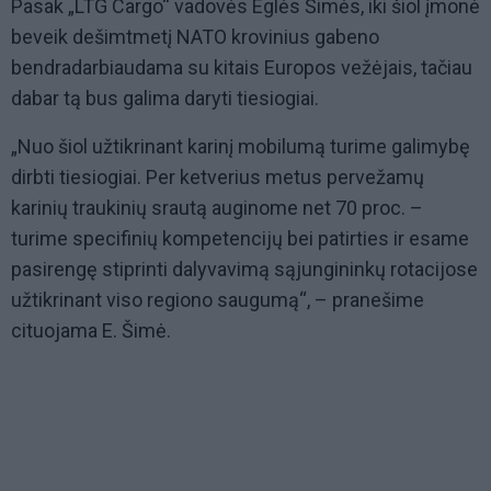
Pasak „LTG Cargo“ vadovės Eglės Šimės, iki šiol įmonė
beveik dešimtmetį NATO krovinius gabeno
bendradarbiaudama su kitais Europos vežėjais, tačiau
dabar tą bus galima daryti tiesiogiai.
„Nuo šiol užtikrinant karinį mobilumą turime galimybę
dirbti tiesiogiai. Per ketverius metus pervežamų
karinių traukinių srautą auginome net 70 proc. –
turime specifinių kompetencijų bei patirties ir esame
pasirengę stiprinti dalyvavimą sąjungininkų rotacijose
užtikrinant viso regiono saugumą“, – pranešime
cituojama E. Šimė.