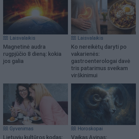
Laisvalaikis
Laisvalaikis
Magnetinė audra
Ko nereikėtų daryti po
rugpjūčio 8 dieną: kokia
vakarienės:
jos galia
gastroenterologai davė
tris patarimus sveikam
virškinimui
Gyvenimas
Horoskopai
Lietuvių kultūros kodas:
Vaikas Avinas: