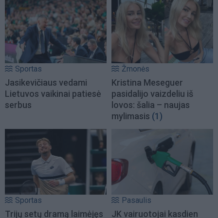
Sportas
Žmonės
Jasikevičiaus vedami
Kristina Meseguer
Lietuvos vaikinai patiesė
pasidalijo vaizdeliu iš
serbus
lovos: šalia – naujas
mylimasis
(1)
Sportas
Pasaulis
Trijų setų dramą laimėjęs
JK vairuotojai kasdien