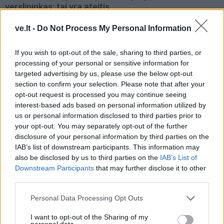
verslininkas: tai yra ateitis
(1)
ve.lt -
Do Not Process My Personal Information
If you wish to opt-out of the sale, sharing to third parties, or
processing of your personal or sensitive information for
targeted advertising by us, please use the below opt-out
section to confirm your selection. Please note that after your
opt-out request is processed you may continue seeing
Auto
Auto
interest-based ads based on personal information utilized by
us or personal information disclosed to third parties prior to
Primena, ką būtina žinoti
Kinijos gamintojai veržiasi
your opt-out. You may separately opt-out of the further
važiuojant
į Lietuvos rinką: egzotika
disclosure of your personal information by third parties on the
remontuojamais kelių
tampa rimta konkurencija
IAB’s list of downstream participants. This information may
ruožais
also be disclosed by us to third parties on the
IAB’s List of
Downstream Participants
that may further disclose it to other
third parties.
Personal Data Processing Opt Outs
I want to opt-out of the Sharing of my
personal data.