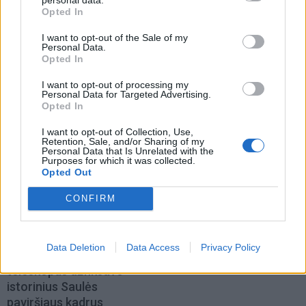
Opted In
Auto
Auto
I want to opt-out of the Sale of my
Pensijų pinigai -
„Mercedes Sprinter“ virto
Personal Data.
naudotiems
prabangiais namais ant
Opted In
automobiliams
(1)
ratų: pristatytas
I want to opt-out of processing my
aukščiausios klasės
Personal Data for Targeted Advertising.
kemperis (nuotraukos)
Opted In
I want to opt-out of Collection, Use,
Retention, Sale, and/or Sharing of my
Personal Data that Is Unrelated with the
Purposes for which it was collected.
Opted Out
CONFIRM
Technologijos
Verslas
Proveržis kosmoso
„Enefit“ vadovas palieka
Data Deletion
Data Access
Privacy Policy
moksle: galingiausias
pareigas
teleskopas užfiksavo
istorinius Saulės
paviršiaus kadrus