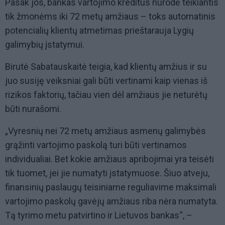
Pasak jos, bankas vartojimo kreditus nurodė teikiantis
tik žmonėms iki 72 metų amžiaus – toks automatinis
potencialių klientų atmetimas prieštarauja Lygių
galimybių įstatymui.
Birutė Sabatauskaitė teigia, kad klientų amžius ir su
juo susiję veiksniai gali būti vertinami kaip vienas iš
rizikos faktorių, tačiau vien dėl amžiaus jie neturėtų
būti nurašomi.
„Vyresnių nei 72 metų amžiaus asmenų galimybės
grąžinti vartojimo paskolą turi būti vertinamos
individualiai. Bet kokie amžiaus apribojimai yra teisėti
tik tuomet, jei jie numatyti įstatymuose. Šiuo atveju,
finansinių paslaugų teisiniame reguliavime maksimali
vartojimo paskolų gavėjų amžiaus riba nėra numatyta.
Tą tyrimo metu patvirtino ir Lietuvos bankas“, –