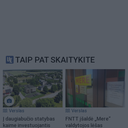
TAIP PAT SKAITYKITE
Verslas
Verslas
Į daugiabučio statybas
FNTT įšaldė „Mere“
kaime investuojantis
valdytojos lėšas