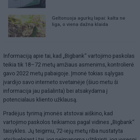
Geltonuoja agurkų lapai: kalta ne
liga, o viena dažna klaida
Informaciją apie tai, kad „Bigbank“ vartojimo paskolas
teikia tik 18–72 metų amžiaus asmenims, kontrolierė
gavo 2022 metų pabaigoje. Įmonė tokias sąlygas
įvardijo savo interneto svetainėje (šiuo metu ši
informacija jau pašalinta) bei atsakydama į
potencialaus kliento užklausą.
Pradėjus tyrimą įmonės atstovai aiškino, kad
vartojimo paskolos teikiamos pagal vidines „Bigbank“
taisykles. Jų teigimu, 72-iejų metų riba nustatyta
atsižvelgiant į tai, jog neįmanoma užtikrinti, jog vyresni