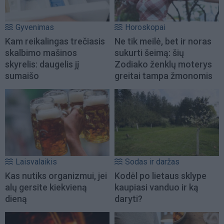
Gyvenimas
Horoskopai
Kam reikalingas trečiasis
Ne tik meilė, bet ir noras
skalbimo mašinos
sukurti šeimą: šių
skyrelis: daugelis jį
Zodiako ženklų moterys
sumaišo
greitai tampa žmonomis
Laisvalaikis
Sodas ir daržas
Kas nutiks organizmui, jei
Kodėl po lietaus sklype
alų gersite kiekvieną
kaupiasi vanduo ir ką
dieną
daryti?