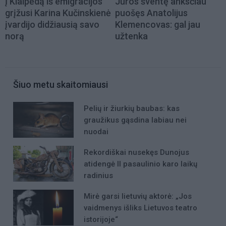
Į Klaipėdą iš emigracijos
Jūros šventę anksčiau
grįžusi Karina Kučinskienė
puošęs Anatolijus
įvardijo didžiausią savo
Klemencovas: gal jau
norą
užtenka
Šiuo metu skaitomiausi
Pelių ir žiurkių baubas: kas
graužikus gąsdina labiau nei
nuodai
Rekordiškai nusekęs Dunojus
atidengė II pasaulinio karo laikų
radinius
Mirė garsi lietuvių aktorė: „Jos
vaidmenys išliks Lietuvos teatro
istorijoje“