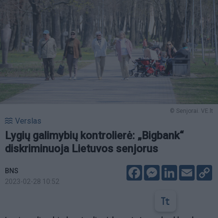
© Senjorai. VE.lt
Verslas
Lygių galimybių kontrolierė: „Bigbank“
diskriminuoja Lietuvos senjorus
Facebook
Messenger
LinkedIn
Email
C
BNS
L
2023-02-28 10:52