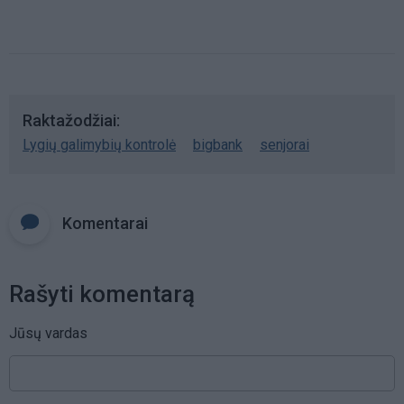
Raktažodžiai
Lygių galimybių kontrolė
bigbank
senjorai
Komentarai
Rašyti komentarą
Jūsų vardas