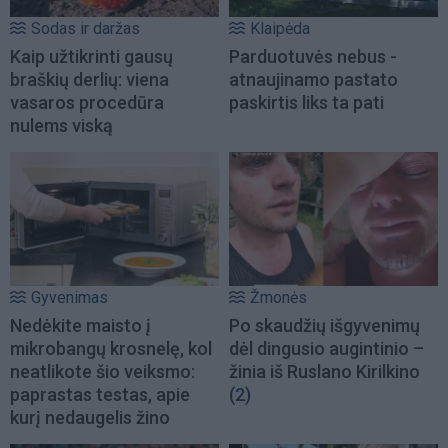
Sodas ir daržas
Klaipėda
Kaip užtikrinti gausų
Parduotuvės nebus -
braškių derlių: viena
atnaujinamo pastato
vasaros procedūra
paskirtis liks ta pati
nulems viską
Gyvenimas
Žmonės
Nedėkite maisto į
Po skaudžių išgyvenimų
mikrobangų krosnelę, kol
dėl dingusio augintinio –
neatlikote šio veiksmo:
žinia iš Ruslano Kirilkino
paprastas testas, apie
(2)
kurį nedaugelis žino