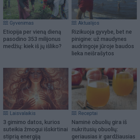
Gyvenimas
Aktualijos
Etiopija per vieną dieną
Rizikuoja gyvybe, bet ne
pasodino 353 milijonus
pinigine: už maudynes
medžių: kiek iš jų išliko?
audringoje jūroje baudos
lieka neišrašytos
Laisvalaikis
Receptai
3 gimimo datos, kurios
Naminė obuolių gira iš
suteikia žmogui išskirtinai
nukritusių obuolių:
stiprią energiją
geriausias ir gardžiausias