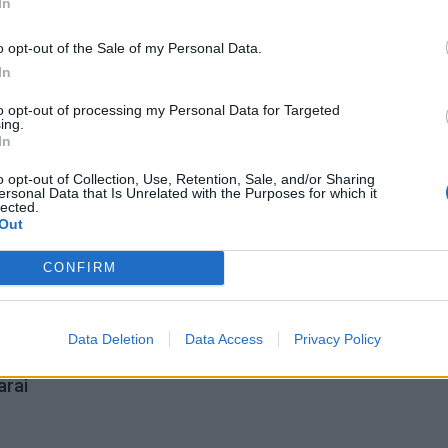
In
laikų radinius
o opt-out of the Sale of my Personal Data.
In
Mirė garsi lietuvių aktorė: „Jos vaidmenys išliks Lietuv
teatro istorijoje“
to opt-out of processing my Personal Data for Targeted
ing.
In
„Fūristas“ į judrią sankryžą įlėkė „ant rankinio“: vilkiko
o opt-out of Collection, Use, Retention, Sale, and/or Sharing
puspriekabės ratai pakilo į orą
ersonal Data that Is Unrelated with the Purposes for which it
lected.
Out
CONFIRM
axima
Data Deletion
Data Access
Privacy Policy
rai