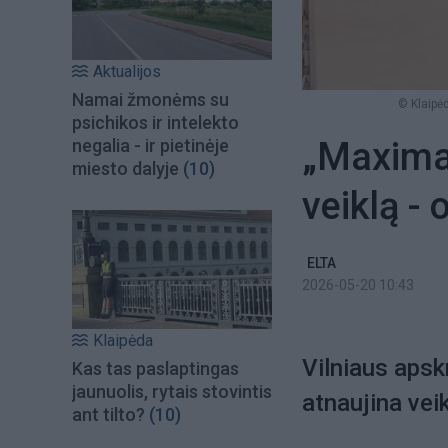
Aktualijos
Namai žmonėms su
© Klaipė
psichikos ir intelekto
„Maxima“
negalia - ir pietinėje
miesto dalyje
(10)
veiklą -
ELTA
2026-05-20 10:43
Klaipėda
Vilniaus apsk
Kas tas paslaptingas
jaunuolis, rytais stovintis
atnaujina veik
ant tilto?
(10)