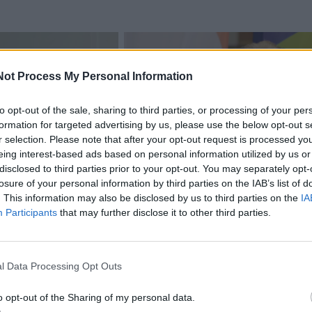
Not Process My Personal Information
to opt-out of the sale, sharing to third parties, or processing of your per
formation for targeted advertising by us, please use the below opt-out s
r selection. Please note that after your opt-out request is processed y
eing interest-based ads based on personal information utilized by us or
disclosed to third parties prior to your opt-out. You may separately opt-
losure of your personal information by third parties on the IAB’s list of
acijos grįžusi Karina
Jūros šventę anksčiau puošęs
. This information may also be disclosed by us to third parties on the
IA
jo didžiausią savo
Anatolijus Klemencovas: gal jau
Participants
that may further disclose it to other third parties.
užtenka
l Data Processing Opt Outs
omiausi
o opt-out of the Sharing of my personal data.
Rekordiškai nusekęs Dunojus atidengė II pasaulinio ka