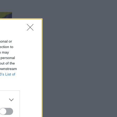
sonal or
ection to
ou may
 personal
out of the
 downstream
B’s List of
ro