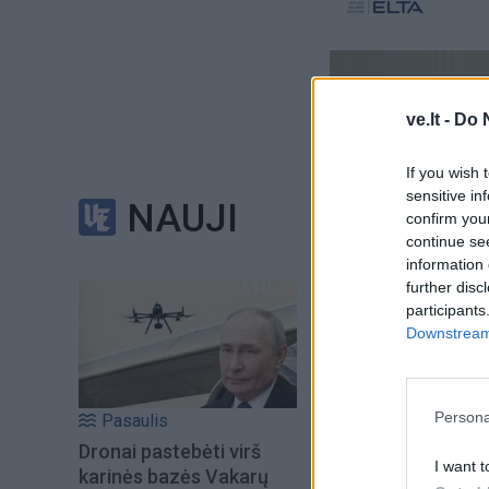
ve.lt -
Do 
If you wish 
sensitive in
NAUJI
confirm you
continue se
information 
further disc
Į Klaipėdą iš emigr
participants
Kučinskienė įvardi
Downstream 
norą
Persona
Pasaulis
Šiuo metu skait
Dronai pastebėti virš
I want t
karinės bazės Vakarų