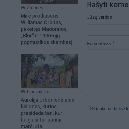
Rašyti kome
Žmonės
Mirė prodiuseris
Jūsų vardas
Williamas Orbitas,
pakeitęs Madonnos,
„Blur“ ir 1990-ųjų
popmuzikos skambesį
Komentaras
Laisvalaikis
Aurelija Urbonienė apie
keliones, kurios
Sutinku su
taisykl
prasideda ten, kur
baigiasi turistiniai
maršrutai