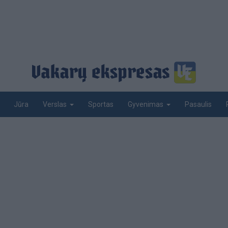
Jūra
Sportas
Pasaulis
Verslas
Gyvenimas