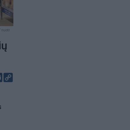
 nuotr.
ių
er
kedIn
Email
Copy
Link
s