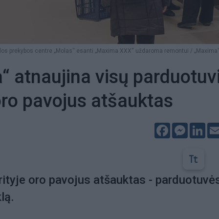
dos prekybos centre „Molas“ esanti „Maxima XXX“ uždaroma remontui / „Maxima“
 atnaujina visų parduotuv
 oro pavojus atšauktas
Facebook
Messeng
Lin
rityje oro pavojus atšauktas - parduotuvė
lą.