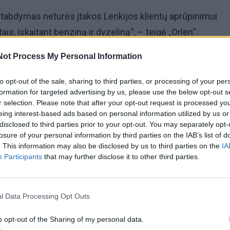
stabdymas neturės įtakos Lenkijos klientų aprūpinimui
s, įskaitant benziną ir dyzeliną“, – teigė „Orlen“.
Not Process My Personal Information
usijos nafta tenkino tik apie 10 proc. „Orlen“ poreikių, n
 bendrovė nusprendė nepratęsti ankstesnės sutarties su
to opt-out of the sale, sharing to third parties, or processing of your per
žine „Rosneft“.
formation for targeted advertising by us, please use the below opt-out s
r selection. Please note that after your opt-out request is processed y
eing interest-based ads based on personal information utilized by us or
 kad tiekimas buvo vykdomas tik vamzdynu ir jam nebuvo
disclosed to third parties prior to your opt-out. You may separately opt-
losure of your personal information by third parties on the IAB’s list of
nės sankcijos.
. This information may also be disclosed by us to third parties on the
IA
Participants
that may further disclose it to other third parties.
l Data Processing Opt Outs
o opt-out of the Sharing of my personal data.