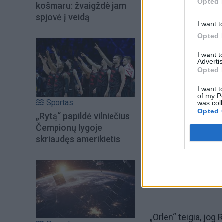
Opted 
košmaru: žvaigždė jam
spjovė į veidą
I want t
Opted 
I want 
Advertis
Opted 
Šiuo metu skait
I want t
of my P
Sportas
was col
Opted 
„Rytą“ papildė vilniečius
Čempionų lygoje
skriaudęs amerikietis
„Orlen“ teigia, jog