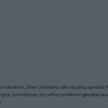
os bendrovė „Orlen“ šeštadienį sakė naujienų agentūrai P
ngusi, o pristatymai į jos naftos perdirbimo gamyklas bu
s.