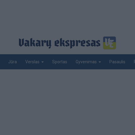
Jūra
Sportas
Pasaulis
Verslas
Gyvenimas