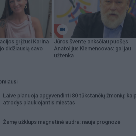
acijos grįžusi Karina
Jūros šventę anksčiau puošęs
jo didžiausią savo
Anatolijus Klemencovas: gal jau
užtenka
omiausi
Laive planuoja apgyvendinti 80 tūkstančių žmonių: kai
atrodys plaukiojantis miestas
Žemę užklups magnetinė audra: nauja prognozė