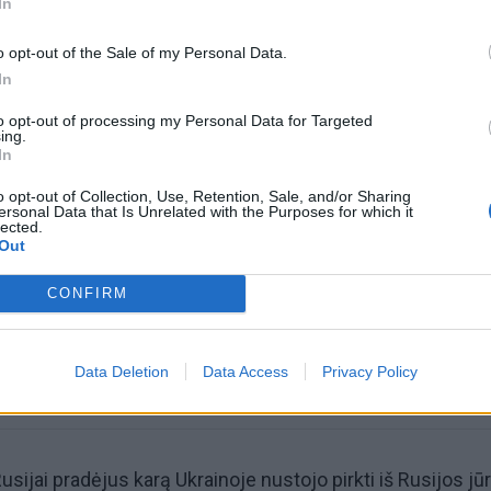
In
o opt-out of the Sale of my Personal Data.
In
to opt-out of processing my Personal Data for Targeted
ing.
In
omiausi
o opt-out of Collection, Use, Retention, Sale, and/or Sharing
ersonal Data that Is Unrelated with the Purposes for which it
lected.
Tualetinis popierius traukiasi į praeitį: kuo jį pakeis
Out
artimiausiu metu
CONFIRM
Kam reikalingas trečiasis skalbimo mašinos skyrelis:
daugelis jį sumaišo
Data Deletion
Data Access
Privacy Policy
 Rusijai pradėjus karą Ukrainoje nustojo pirkti iš Rusijos jū