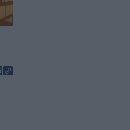
er
kedIn
Email
Copy
Link