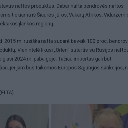
gatavus naftos produktus. Dabar nafta bendrovės naftos
ms tiekiama iš Šiaurės jūros, Vakarų Afrikos, Viduržemi
Meksikos įlankos regionų.
ad 2015 m. rusiška nafta sudarė beveik 100 proc. bendrov
duktų. Vienintelė likusi „Orlen“ sutartis su Rusijos nafto
aigiasi 2024 m. pabaigoje. Tačiau importas gali būti
iau, jei jam bus taikomos Europos Sąjungos sankcijos, 
(ELTA)