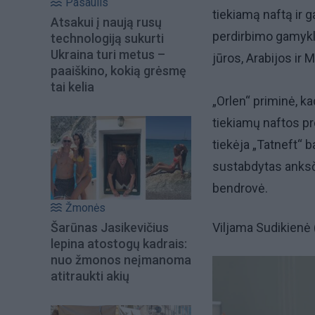
Pasaulis
tiekiamą naftą ir 
Atsakui į naują rusų
perdirbimo gamyklo
technologiją sukurti
Ukraina turi metus –
jūros, Arabijos ir 
paaiškino, kokią grėsmę
tai kelia
„Orlen“ priminė, k
tiekiamų naftos pro
tiekėja „Tatneft“ b
sustabdytas anksč
bendrovė.
Žmonės
Šarūnas Jasikevičius
Viljama Sudikienė 
lepina atostogų kadrais:
nuo žmonos neįmanoma
atitraukti akių