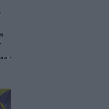
o
ei
s
nurodė