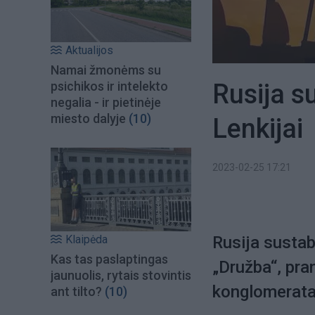
Aktualijos
Namai žmonėms su
Rusija s
psichikos ir intelekto
negalia - ir pietinėje
miesto dalyje
(10)
Lenkijai
2023-02-25 17:21
Klaipėda
Rusija sustab
Kas tas paslaptingas
„Družba“, pra
jaunuolis, rytais stovintis
konglomerata
ant tilto?
(10)