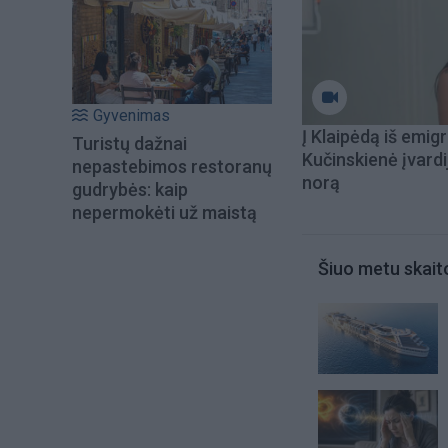
Gyvenimas
Į Klaipėdą iš emigr
Turistų dažnai
Kučinskienė įvardi
nepastebimos restoranų
norą
gudrybės: kaip
nepermokėti už maistą
Šiuo metu skait