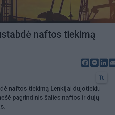
ustabdė naftos tiekimą
Facebook
Messeng
Lin
dė naftos tiekimą Lenkijai dujotiekiu
nešė pagrindinis šalies naftos ir dujų
s.