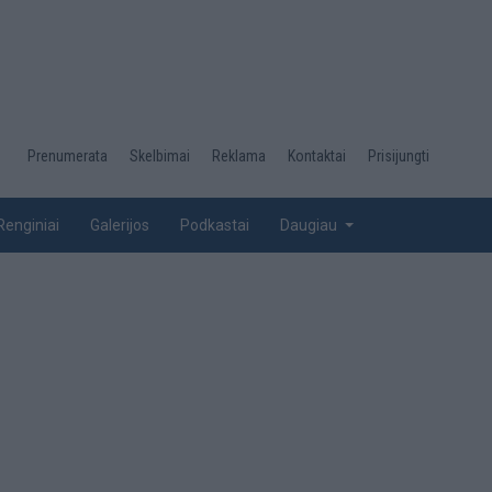
Desktop
Prenumerata
Skelbimai
Reklama
Kontaktai
Prisijungti
menu
top
Renginiai
Galerijos
Podkastai
Daugiau