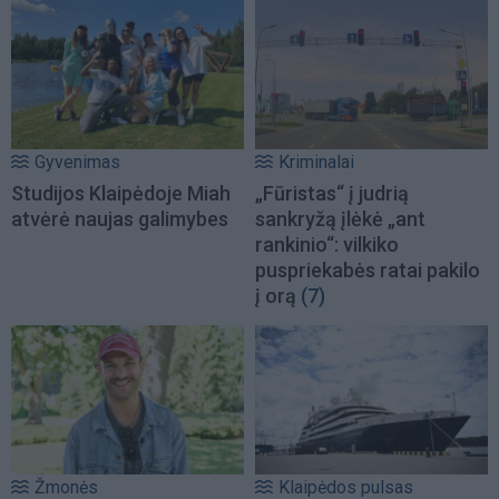
Gyvenimas
Kriminalai
Studijos Klaipėdoje Miah
„Fūristas“ į judrią
atvėrė naujas galimybes
sankryžą įlėkė „ant
rankinio“: vilkiko
puspriekabės ratai pakilo
į orą
(7)
Žmonės
Klaipėdos pulsas