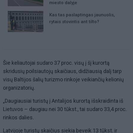
miesto dalyje
Kas tas paslaptingas jaunuolis,
rytais stovintis ant tilto?
Šie keliautojai sudaro 37 proc. visų į šį kurortą
skridusių poilsiautojų skaičiaus, didžiausią dalį tarp
visų Baltijos šalių turizmo rinkoje veikiančių kelionių
organizatorių.
„Daugiausiai turistų į Antalijos kurortą išskraidinta iš
Lietuvos – daugiau nei 30 tūkst., tai sudaro 33,4 proc.
rinkos dalies.
Latvijoje turistų skaičius siekia beveik 13 tūkst. ir