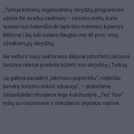
„Turkija kelionių organizatorių skrydžių programose
užima itin svarbų vaidmenį – sezono metu, kuris
tęsiasi nuo balandžio iki lapkričio mėnesio, kylantys
lėktuvai į šią šalį sudaro daugiau nei 40 proc. visų
užsakomųjų skrydžių.
Ne veltui ir nauji sektoriaus dalyviai įsitvirtinti Lietuvos
turizmo rinkoje pradeda būtent nuo skrydžių į Turkiją.
Ją galima pavadinti „lakmuso popierėliu“, rodančiu
bendrą turizmo rinkos situaciją“, – pranešime
žiniasklaidai cituojama Inga Aukštuolytė, „Tez Tour“
ryšių su visuomene ir rinkodaros skyriaus vadovė.