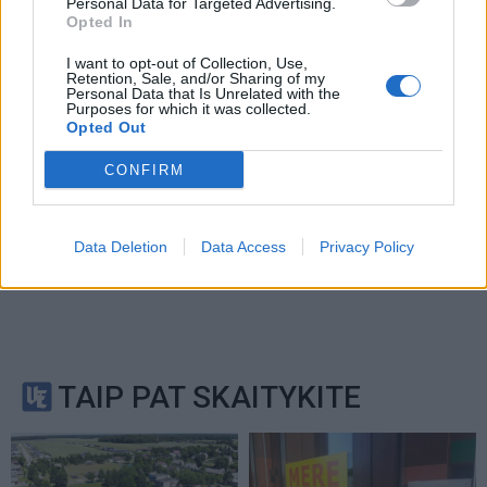
Service
apply.
Personal Data for Targeted Advertising.
Opted In
I want to opt-out of Collection, Use,
Retention, Sale, and/or Sharing of my
Personal Data that Is Unrelated with the
Purposes for which it was collected.
Opted Out
CONFIRM
Data Deletion
Data Access
Privacy Policy
TAIP PAT SKAITYKITE