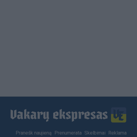
Load
More
Footer
Pranešk naujieną
Prenumerata
Skelbimai
Reklama