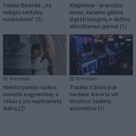
Vaidas Baumila: „Aš
Klaipėdoje - prancūzų
nebijau santykių
laivas, kuriame galima
nuobodumo"
(2)
išgirsti banginių ir delfinų
skleidžiamus garsus
(1)
Kriminalai
Kriminalai
Niekšui panižo rankos:
Traukia it bites prie
sumušė sugyventinę, o
medaus: kurorte vėl
vėliau ir jos nepilnametę
ištuštino žaidimų
dukrą
(2)
automatus
(1)