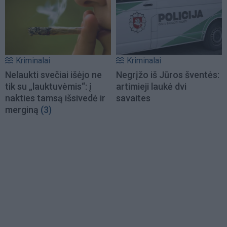
Kriminalai
Kriminalai
Nelaukti svečiai išėjo ne
Negrįžo iš Jūros šventės:
tik su „lauktuvėmis“: į
artimieji laukė dvi
nakties tamsą išsivedė ir
savaites
merginą
(3)