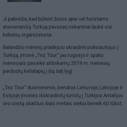
Ji pabrėžia, kad būtent žinios apie vėl turistams
atsiveriančią Turkiją pavasarį nekantriai laukė visi
kelionių organizatoriai.
Balandžio mėnesį pradėjusi skraidinti poilsiautojus į
Turkiją, įmonė „Tez Tour" jau rugsėjo ir spalio
mėnesiais pasiekė atitinkamų 2019 m. mėnesių
parduotų kelialapių į šią šalį lygį.
„Tez Tour" duomenimis, bendras Lietuvoje, Latvijoje ir
Estijoje įmonės išskraidintų turistų į Turkijos Antalijos
oro uostą skaičius šiais metais siekia beveik 60 tūkst.