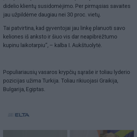
didelio klientų susidomėjimo. Per pirmąsias savaites
jau užpildėme daugiau nei 30 proc. vietų.
Tai patvirtina, kad gyventojai jau linkę planuoti savo
keliones iš anksto ir šiuo vis dar neapibrėžtumo
kupinu laikotarpiu“, – kalba I. Aukštuolytė.
Populiariausių vasaros krypčių sąraše ir toliau lyderio
pozicijas užima Turkija. Toliau rikiuojasi Graikija,
Bulgarija, Egiptas.