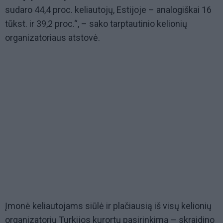
sudaro 44,4 proc. keliautojų, Estijoje – analogiškai 16
tūkst. ir 39,2 proc.“, – sako tarptautinio kelionių
organizatoriaus atstovė.
Įmonė keliautojams siūlė ir plačiausią iš visų kelionių
organizatorių Turkijos kurortų pasirinkimą – skraidino