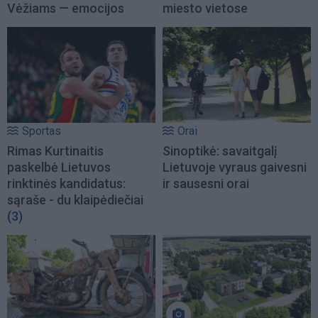
Vėžiams — emocijos
miesto vietose
Sportas
Orai
Rimas Kurtinaitis
Sinoptikė: savaitgalį
paskelbė Lietuvos
Lietuvoje vyraus gaivesni
rinktinės kandidatus:
ir sausesni orai
sąraše - du klaipėdiečiai
(3)