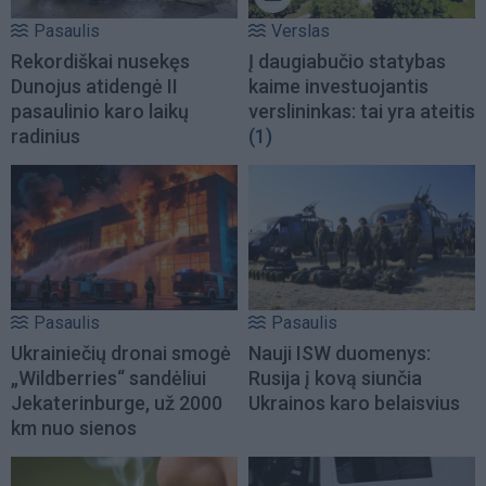
Pasaulis
Verslas
Rekordiškai nusekęs
Į daugiabučio statybas
Dunojus atidengė II
kaime investuojantis
pasaulinio karo laikų
verslininkas: tai yra ateitis
radinius
(1)
Pasaulis
Pasaulis
Ukrainiečių dronai smogė
Nauji ISW duomenys:
„Wildberries“ sandėliui
Rusija į kovą siunčia
Jekaterinburge, už 2000
Ukrainos karo belaisvius
km nuo sienos