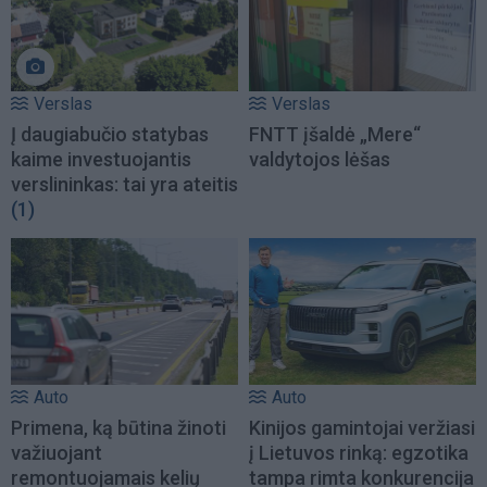
Verslas
Verslas
Į daugiabučio statybas
FNTT įšaldė „Mere“
kaime investuojantis
valdytojos lėšas
verslininkas: tai yra ateitis
(1)
Auto
Auto
Primena, ką būtina žinoti
Kinijos gamintojai veržiasi
važiuojant
į Lietuvos rinką: egzotika
remontuojamais kelių
tampa rimta konkurencija