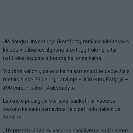
Jie daugiau investuoja į komfortą, renkasi aukštesnės
klasės viešbučius, ilgesnę atostogų trukmę, o tai
natūraliai išaugina ir bendrą kelionės kainą.
Vidutinė kelionių paketo kaina asmeniui Lietuvoje šiais
metais siekė 730 eurų, Latvijoje – 850 eurų, Estijoje –
890 eurų, – sako I. Aukštuolytė.
Lapkričio pabaigoje startavę išankstiniai vasaros
sezono kelionių pardavimai taip pat rodo palankius
ženklus.
„Tik pristatę 2022 m. vasaros pasiūlymus, sulaukėme