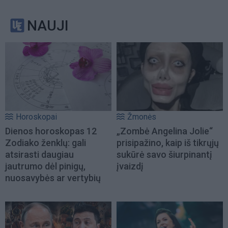
NAUJI
Horoskopai
Žmonės
Dienos horoskopas 12
„Zombė Angelina Jolie“
Zodiako ženklų: gali
prisipažino, kaip iš tikrųjų
atsirasti daugiau
sukūrė savo šiurpinantį
jautrumo dėl pinigų,
įvaizdį
nuosavybės ar vertybių