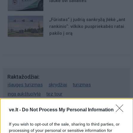
laukė dvi savaites
„Fūristas“ į judrią sankryžą įlėkė „ant
rankinio“: vilkiko puspriekabės ratai
pakilo į orą
Raktažodžiai
išaugęs turizmas
skrydžiai
turizmas
inga aukštuolytė
tez tour
ve.lt -
Do Not Process My Personal Information
Komentarai
If you wish to opt-out of the sale, sharing to third parties, or
processing of your personal or sensitive information for