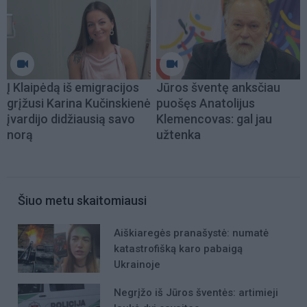
Į Klaipėdą iš emigracijos
Jūros šventę anksčiau
grįžusi Karina Kučinskienė
puošęs Anatolijus
įvardijo didžiausią savo
Klemencovas: gal jau
norą
užtenka
Šiuo metu skaitomiausi
Aiškiaregės pranašystė: numatė
katastrofišką karo pabaigą
Ukrainoje
Negrįžo iš Jūros šventės: artimieji