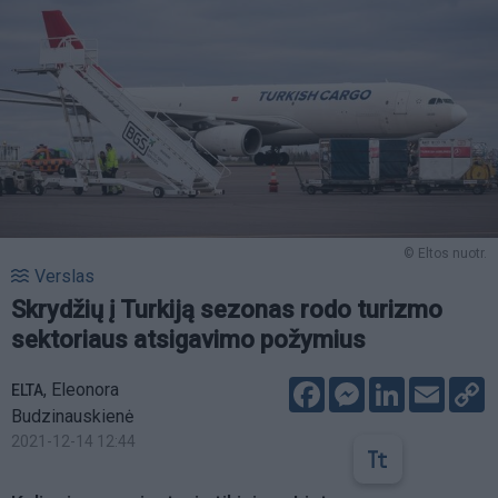
© Eltos nuotr.
Verslas
Skrydžių į Turkiją sezonas rodo turizmo
sektoriaus atsigavimo požymius
Facebook
Messenger
LinkedIn
Email
C
,
Eleonora
ELTA
L
Budzinauskienė
2021-12-14 12:44