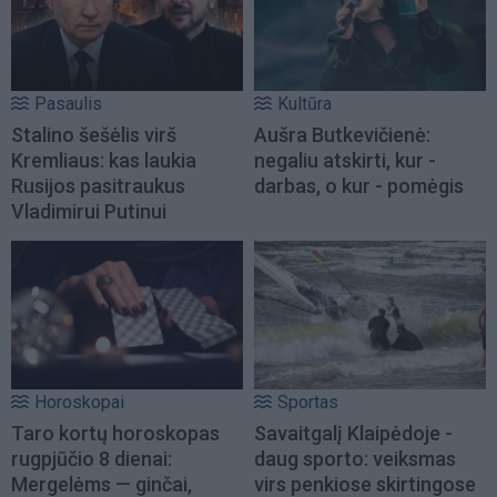
Pasaulis
Kultūra
Stalino šešėlis virš
Aušra Butkevičienė:
Kremliaus: kas laukia
negaliu atskirti, kur -
Rusijos pasitraukus
darbas, o kur - pomėgis
Vladimirui Putinui
Horoskopai
Sportas
Taro kortų horoskopas
Savaitgalį Klaipėdoje -
rugpjūčio 8 dienai:
daug sporto: veiksmas
Mergelėms — ginčai,
virs penkiose skirtingose