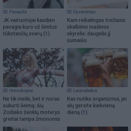
Pasaulis
Gyvenimas
JK vairuotojai kasdien
Kam reikalingas trečiasis
pavagia kuro už šimtus
skalbimo mašinos
tūkstančių svarų
(1)
skyrelis: daugelis jį
sumaišo
Horoskopai
Laisvalaikis
Ne tik meilė, bet ir noras
Kas nutiks organizmui, jei
sukurti šeimą: šių
alų gersite kiekvieną
Zodiako ženklų moterys
dieną
(1)
greitai tampa žmonomis