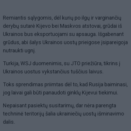
Remiantis sąlygomis, dėl kurių po ilgų ir varginančių
derybų sutarė Kijevo bei Maskvos atstovai, grūdai iš
Ukrainos bus eksportuojami su apsauga. Išgabenant
grūdus, abi šalys Ukrainos uostų prieigose įsipareigoja
nutraukti ugnį.
Turkija, WSJ duomenimis, su JTO priežiūra, tikrins į
Ukrainos uostus vykstančius tuščius laivus.
Toks sprendimas priimtas dėl to, kad Rusija baiminasi,
jog laivai gali būti panaudoti ginklų Kijevui tiekimui.
Nepaisant pasiektų susitarimų, dar nėra parengta
techninė teritorijų šalia ukrainiečių uostų išminavimo
dalis.