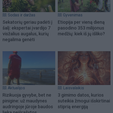
Sodas ir daržas
Gyvenimas
Sekatorių geriau padėti į
Etiopija per vieną dieną
šalį: ekspertai įvardijo 7
pasodino 353 milijonus
visžalius augalus, kurių
medžių: kiek iš jų išliko?
negalima genėti
Aktualijos
Laisvalaikis
Rizikuoja gyvybe, bet ne
3 gimimo datos, kurios
pinigine: už maudynes
suteikia žmogui išskirtinai
audringoje jūroje baudos
stiprią energiją
lieka neišrašytos