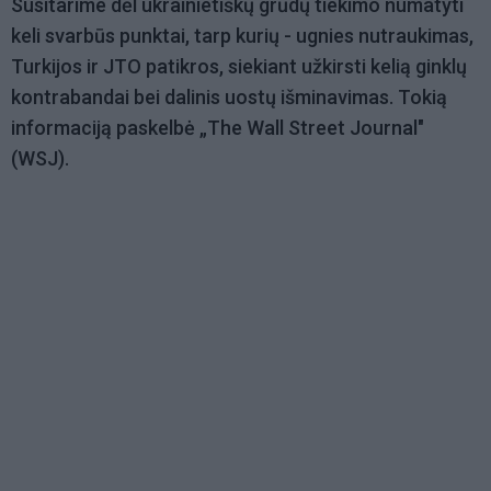
Susitarime dėl ukrainietiškų grūdų tiekimo numatyti
keli svarbūs punktai, tarp kurių - ugnies nutraukimas,
Turkijos ir JTO patikros, siekiant užkirsti kelią ginklų
kontrabandai bei dalinis uostų išminavimas. Tokią
informaciją paskelbė „The Wall Street Journal"
(WSJ).