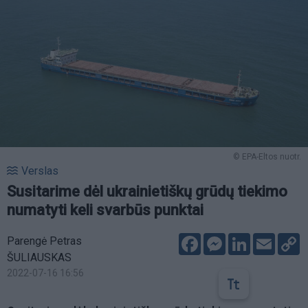
© EPA-Eltos nuotr.
Verslas
Susitarime dėl ukrainietiškų grūdų tiekimo
numatyti keli svarbūs punktai
Facebook
Messenger
LinkedIn
Email
C
Parengė Petras
L
ŠULIAUSKAS
2022-07-16 16:56