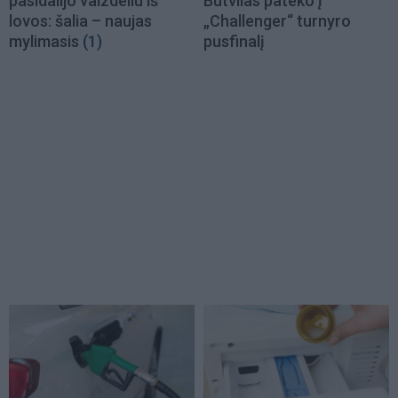
pasidalijo vaizdeliu iš
Butvilas pateko į
lovos: šalia – naujas
„Challenger“ turnyro
mylimasis
(1)
pusfinalį