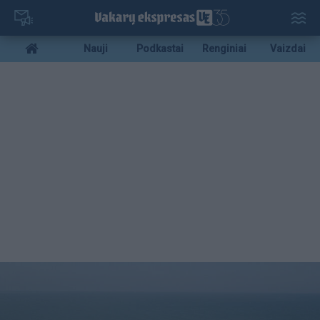
Pereiti
į
pagrindinį
Mobile
Nauji
Podkastai
Renginiai
Vaizdai
turinį
menu
bottom