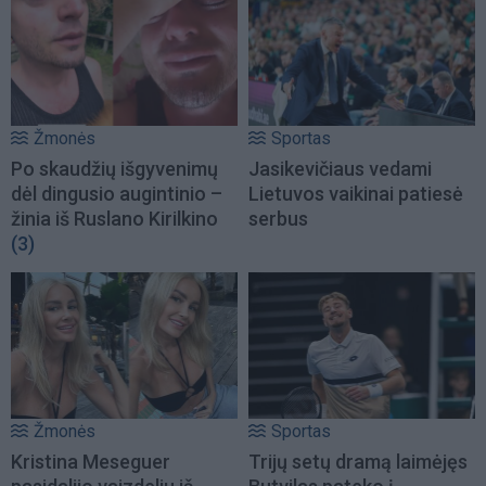
Žmonės
Sportas
Po skaudžių išgyvenimų
Jasikevičiaus vedami
dėl dingusio augintinio –
Lietuvos vaikinai patiesė
žinia iš Ruslano Kirilkino
serbus
(3)
Žmonės
Sportas
Kristina Meseguer
Trijų setų dramą laimėjęs