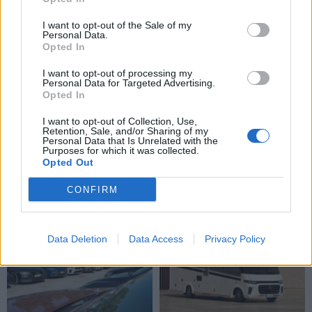
(2)
I want to opt-out of the Sale of my
Personal Data.
Opted In
I want to opt-out of processing my
Personal Data for Targeted Advertising.
Opted In
I want to opt-out of Collection, Use,
Retention, Sale, and/or Sharing of my
Auto
Auto
Personal Data that Is Unrelated with the
Purposes for which it was collected.
Primena, ką būtina žinoti
Kinijos gamintojai veržiasi
Opted Out
važiuojant
į Lietuvos rinką: egzotika
remontuojamais kelių
tampa rimta konkurencija
CONFIRM
ruožais
Data Deletion
Data Access
Privacy Policy