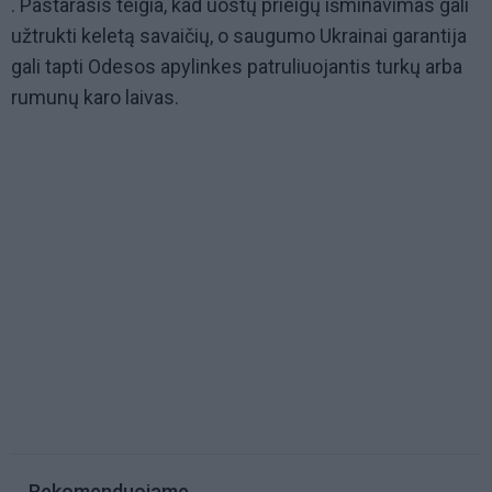
. Pastarasis teigia, kad uostų prieigų išminavimas gali
užtrukti keletą savaičių, o saugumo Ukrainai garantija
gali tapti Odesos apylinkes patruliuojantis turkų arba
rumunų karo laivas.
Rekomenduojame