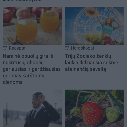
Receptai
Horoskopai
Naminė obuolių gira iš
Trijų Zodiako ženklų
nukritusių obuolių:
laukia didžiausia sėkmė
geriausias ir gardžiausias
ateinančią savaitę
gėrimas karštoms
dienoms