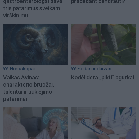
gastroenterologai davė
pradedant bendrauti?
tris patarimus sveikam
virškinimui
Horoskopai
Sodas ir daržas
Vaikas Avinas:
Kodėl dera „pikti“ agurkai
charakterio bruožai,
talentai ir auklėjimo
patarimai