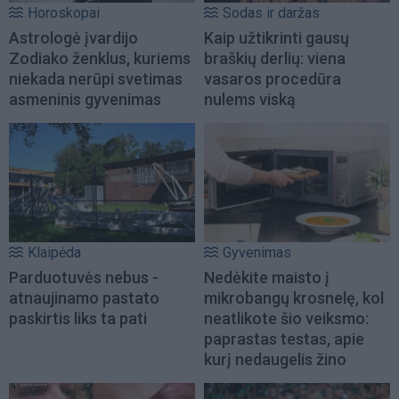
Horoskopai
Sodas ir daržas
Astrologė įvardijo
Kaip užtikrinti gausų
Zodiako ženklus, kuriems
braškių derlių: viena
niekada nerūpi svetimas
vasaros procedūra
asmeninis gyvenimas
nulems viską
Klaipėda
Gyvenimas
Parduotuvės nebus -
Nedėkite maisto į
atnaujinamo pastato
mikrobangų krosnelę, kol
paskirtis liks ta pati
neatlikote šio veiksmo:
paprastas testas, apie
kurį nedaugelis žino