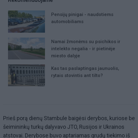
Pensijų pinigai - naudotiems
automobiliams
Namai žmonėms su psichikos ir
intelekto negalia - ir pietinėje
miesto dalyje
Kas tas paslaptingas jaunuolis,
rytais stovintis ant tilto?
Prieš porą dienų Stambule baigėsi derybos, kuriose be
šeimininkų turkų dalyvavo JTO, Rusijos ir Ukrainos
atstovai. Derybose buvo aptariamas grudų tiekimo iš