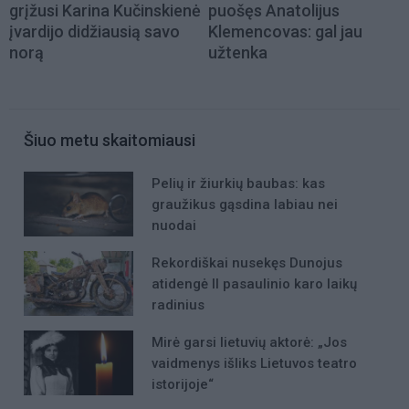
grįžusi Karina Kučinskienė
puošęs Anatolijus
įvardijo didžiausią savo
Klemencovas: gal jau
norą
užtenka
Šiuo metu skaitomiausi
Pelių ir žiurkių baubas: kas
graužikus gąsdina labiau nei
nuodai
Rekordiškai nusekęs Dunojus
atidengė II pasaulinio karo laikų
radinius
Mirė garsi lietuvių aktorė: „Jos
vaidmenys išliks Lietuvos teatro
istorijoje“