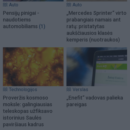
Auto
Auto
Pensijų pinigai -
„Mercedes Sprinter“ virto
naudotiems
prabangiais namais ant
automobiliams
(1)
ratų: pristatytas
aukščiausios klasės
kemperis (nuotraukos)
Technologijos
Verslas
Proveržis kosmoso
„Enefit“ vadovas palieka
moksle: galingiausias
pareigas
teleskopas užfiksavo
istorinius Saulės
paviršiaus kadrus