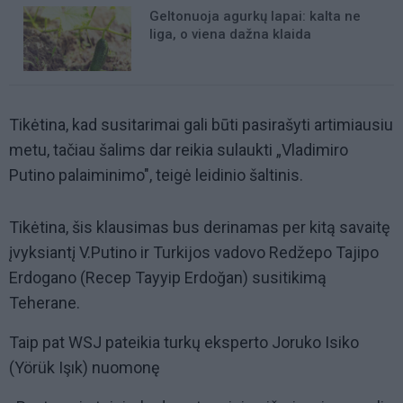
Geltonuoja agurkų lapai: kalta ne
liga, o viena dažna klaida
Tikėtina, kad susitarimai gali būti pasirašyti artimiausiu
metu, tačiau šalims dar reikia sulaukti „Vladimiro
Putino palaiminimo", teigė leidinio šaltinis.
Tikėtina, šis klausimas bus derinamas per kitą savaitę
įvyksiantį V.Putino ir Turkijos vadovo Redžepo Tajipo
Erdogano (Recep Tayyip Erdoğan) susitikimą
Teherane.
Taip pat WSJ pateikia turkų eksperto Joruko Isiko
(Yörük Işık) nuomonę