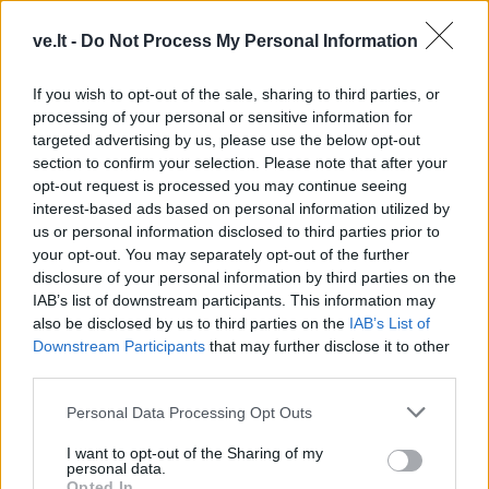
ve.lt -
Do Not Process My Personal Information
If you wish to opt-out of the sale, sharing to third parties, or
processing of your personal or sensitive information for
targeted advertising by us, please use the below opt-out
section to confirm your selection. Please note that after your
opt-out request is processed you may continue seeing
TAIP PAT SKAITYKITE
interest-based ads based on personal information utilized by
us or personal information disclosed to third parties prior to
your opt-out. You may separately opt-out of the further
disclosure of your personal information by third parties on the
IAB’s list of downstream participants. This information may
also be disclosed by us to third parties on the
IAB’s List of
Downstream Participants
that may further disclose it to other
third parties.
Verslas
Verslas
Personal Data Processing Opt Outs
Į daugiabučio statybas
FNTT įšaldė „Mere“
I want to opt-out of the Sharing of my
kaime investuojantis
valdytojos lėšas
personal data.
verslininkas: tai yra ateitis
Opted In