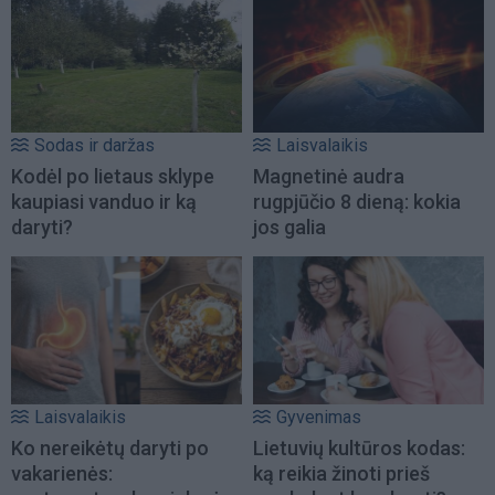
Sodas ir daržas
Laisvalaikis
Kodėl po lietaus sklype
Magnetinė audra
kaupiasi vanduo ir ką
rugpjūčio 8 dieną: kokia
daryti?
jos galia
Laisvalaikis
Gyvenimas
Ko nereikėtų daryti po
Lietuvių kultūros kodas:
vakarienės:
ką reikia žinoti prieš