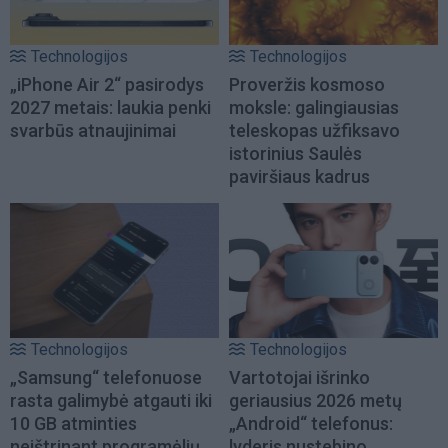
Technologijos
Technologijos
„iPhone Air 2“ pasirodys
Proveržis kosmoso
2027 metais: laukia penki
moksle: galingiausias
svarbūs atnaujinimai
teleskopas užfiksavo
istorinius Saulės
paviršiaus kadrus
Technologijos
Technologijos
„Samsung“ telefonuose
Vartotojai išrinko
rasta galimybė atgauti iki
geriausius 2026 metų
10 GB atminties
„Android“ telefonus:
neištrinant programėlių
lyderis nustebino