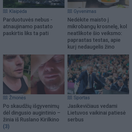
Klaipėda
Gyvenimas
Parduotuvės nebus -
Nedėkite maisto į
atnaujinamo pastato
mikrobangų krosnelę, kol
paskirtis liks ta pati
neatlikote šio veiksmo:
paprastas testas, apie
kurį nedaugelis žino
Žmonės
Sportas
Po skaudžių išgyvenimų
Jasikevičiaus vedami
dėl dingusio augintinio –
Lietuvos vaikinai patiesė
žinia iš Ruslano Kirilkino
serbus
(3)