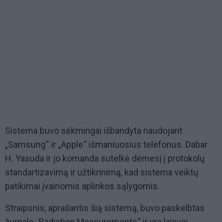
Sistema buvo sėkmingai išbandyta naudojant
„Samsung“ ir „Apple“ išmaniuosius telefonus. Dabar
H. Yasuda ir jo komanda sutelkė dėmesį į protokolų
standartizavimą ir užtikrinimą, kad sistema veiktų
patikimai įvairiomis aplinkos sąlygomis.
Straipsnis, aprašantis šią sistemą, buvo paskelbtas
žurnale „Radiation Measurements“ ir yra laisvai