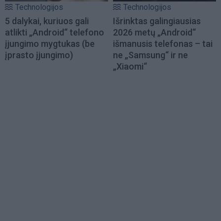
Technologijos
Technologijos
5 dalykai, kuriuos gali
Išrinktas galingiausias
atlikti „Android“ telefono
2026 metų „Android“
įjungimo mygtukas (be
išmanusis telefonas – tai
įprasto įjungimo)
ne „Samsung“ ir ne
„Xiaomi“