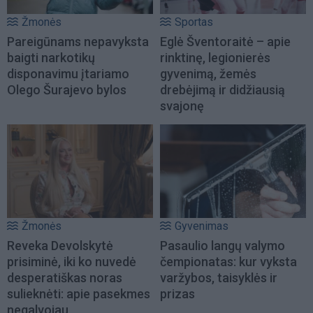
Žmonės
Sportas
Pareigūnams nepavyksta
Eglė Šventoraitė – apie
baigti narkotikų
rinktinę, legionierės
disponavimu įtariamo
gyvenimą, žemės
Olego Šurajevo bylos
drebėjimą ir didžiausią
svajonę
Žmonės
Gyvenimas
Reveka Devolskytė
Pasaulio langų valymo
prisiminė, iki ko nuvedė
čempionatas: kur vyksta
desperatiškas noras
varžybos, taisyklės ir
sulieknėti: apie pasekmes
prizas
negalvojau