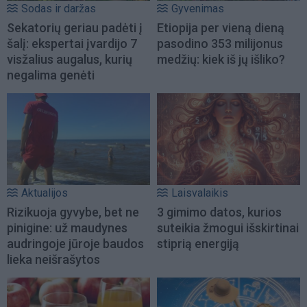
Sodas ir daržas
Gyvenimas
Sekatorių geriau padėti į
Etiopija per vieną dieną
šalį: ekspertai įvardijo 7
pasodino 353 milijonus
visžalius augalus, kurių
medžių: kiek iš jų išliko?
negalima genėti
Aktualijos
Laisvalaikis
Rizikuoja gyvybe, bet ne
3 gimimo datos, kurios
pinigine: už maudynes
suteikia žmogui išskirtinai
audringoje jūroje baudos
stiprią energiją
lieka neišrašytos