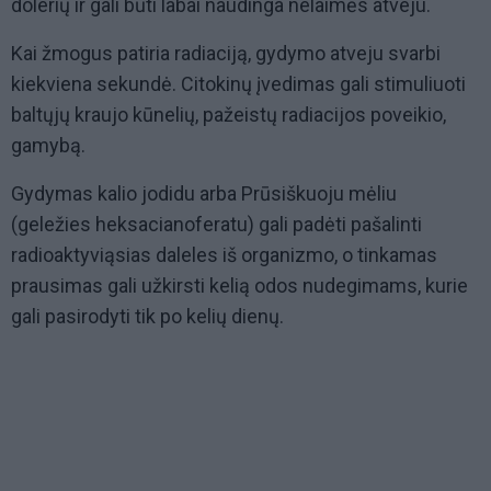
dolerių ir gali būti labai naudinga nelaimės atveju.
Kai žmogus patiria radiaciją, gydymo atveju svarbi
kiekviena sekundė. Citokinų įvedimas gali stimuliuoti
baltųjų kraujo kūnelių, pažeistų radiacijos poveikio,
gamybą.
Gydymas kalio jodidu arba Prūsiškuoju mėliu
(geležies heksacianoferatu) gali padėti pašalinti
radioaktyviąsias daleles iš organizmo, o tinkamas
prausimas gali užkirsti kelią odos nudegimams, kurie
gali pasirodyti tik po kelių dienų.