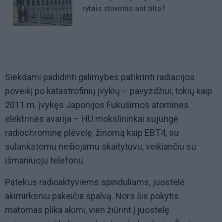
rytais stovintis ant tilto?
Siekdami padidinti galimybes patikrinti radiacijos
poveikį po katastrofinių įvykių – pavyzdžiui, tokių kaip
2011 m. įvykęs Japonijos Fukušimos atominės
elektrinės avarija – HU mokslininkai sujungė
radiochrominę plėvelę, žinomą kaip EBT4, su
sulankstomu nešiojamu skaitytuvu, veikiančiu su
išmaniuoju telefonu.
Patekus radioaktyviems spinduliams, juostelė
akimirksniu pakeičia spalvą. Nors šis pokytis
matomas plika akimi, vien žiūrint į juostelę