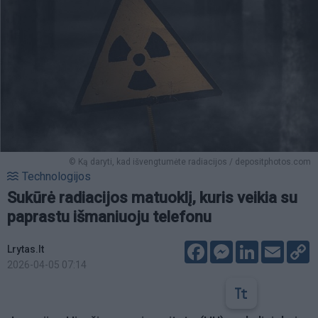
© Ką daryti, kad išvengtumėte radiacijos / depositphotos.com
Technologijos
Sukūrė radiacijos matuoklį, kuris veikia su
paprastu išmaniuoju telefonu
Facebook
Messenger
LinkedIn
Email
C
Lrytas.lt
L
2026-04-05 07:14