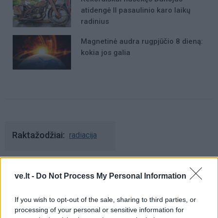
atidengė II pasaulinio karo laikų
radinius
Magnetinė audra rugpjūčio 8 dieną:
kokia jos galia
Raktažodžiai
radiacija
ve.lt -
Do Not Process My Personal Information
Komentarai
If you wish to opt-out of the sale, sharing to third parties, or
processing of your personal or sensitive information for
Rašyti komentarą