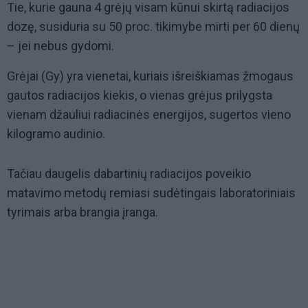
Tie, kurie gauna 4 grėjų visam kūnui skirtą radiacijos
dozę, susiduria su 50 proc. tikimybe mirti per 60 dienų
– jei nebus gydomi.
Grėjai (Gy) yra vienetai, kuriais išreiškiamas žmogaus
gautos radiacijos kiekis, o vienas grėjus prilygsta
vienam džauliui radiacinės energijos, sugertos vieno
kilogramo audinio.
Tačiau daugelis dabartinių radiacijos poveikio
matavimo metodų remiasi sudėtingais laboratoriniais
tyrimais arba brangia įranga.