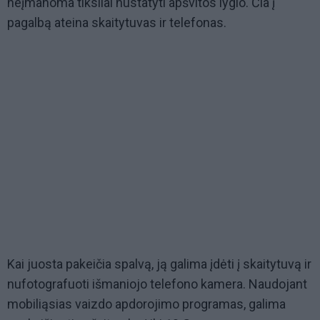
neįmanoma tiksliai nustatyti apšvitos lygio. Čia į
pagalbą ateina skaitytuvas ir telefonas.
Kai juosta pakeičia spalvą, ją galima įdėti į skaitytuvą ir
nufotografuoti išmaniojo telefono kamera. Naudojant
mobiliąsias vaizdo apdorojimo programas, galima