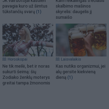
JK vairuotojai kasdien
Kam reikalingas trečiasis
pavagia kuro už šimtus
skalbimo mašinos
tūkstančių svarų
(1)
skyrelis: daugelis jį
sumaišo
Horoskopai
Laisvalaikis
Ne tik meilė, bet ir noras
Kas nutiks organizmui, jei
sukurti šeimą: šių
alų gersite kiekvieną
Zodiako ženklų moterys
dieną
(1)
greitai tampa žmonomis