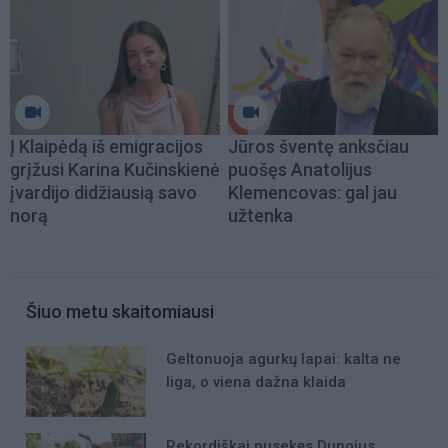
Į Klaipėdą iš emigracijos
Jūros šventę anksčiau
grįžusi Karina Kučinskienė
puošęs Anatolijus
įvardijo didžiausią savo
Klemencovas: gal jau
norą
užtenka
Šiuo metu skaitomiausi
Geltonuoja agurkų lapai: kalta ne
liga, o viena dažna klaida
Rekordiškai nusekęs Dunojus