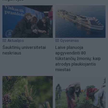
Aktualijos
Gyvenimas
Šauktinių universitetai
Laive planuoja
neskriaus
apgyvendinti 80
tūkstančių žmonių: kaip
atrodys plaukiojantis
miestas