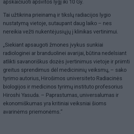
apskaičiuoti apšvitos lygį iki 10 Gy.
Tai užtikrina prieinamą ir tikslų radiacijos lygio
nustatymą vietoje, sutaupant daug laiko – nes
nereikia vežti nukentėjusiųjų į klinikas vertinimui.
„Siekiant apsaugoti žmones įvykus sunkiai
radiologinei ar branduolinei avarijai, būtina nedelsiant
atlikti savanoriškus dozės įvertinimus vietoje ir priimti
greitus sprendimus dėl medicininių veiksmų, – sako
tyrimo autorius, Hirošimos universiteto Radiacinės
biologijos ir medicinos tyrimų instituto profesorius
Hiroshi Yasuda. – Paprastumas, universalumas ir
ekonomiškumas yra kritiniai veiksniai šioms
avarinėms priemonėms.“