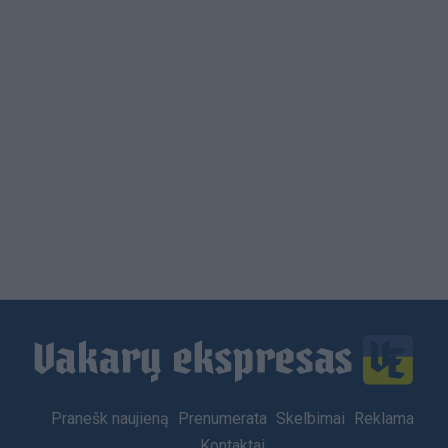
Load
More
Footer
Pranešk naujieną
Prenumerata
Skelbimai
Reklama
menu
Kontaktai