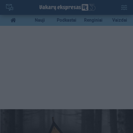
Pereiti
į
pagrindinį
Mobile
Nauji
Podkastai
Renginiai
Vaizdai
turinį
menu
bottom