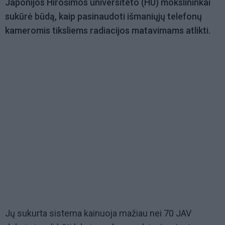
Japonijos Hirošimos universiteto (HU) mokslininkai
sukūrė būdą, kaip pasinaudoti išmaniųjų telefonų
kameromis tiksliems radiacijos matavimams atlikti.
Jų sukurta sistema kainuoja mažiau nei 70 JAV