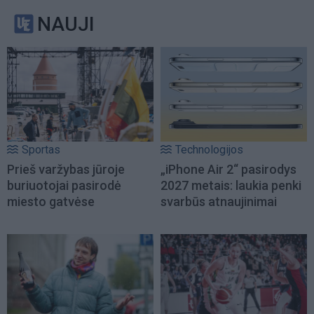
NAUJI
Sportas
Technologijos
Prieš varžybas jūroje
„iPhone Air 2“ pasirodys
buriuotojai pasirodė
2027 metais: laukia penki
miesto gatvėse
svarbūs atnaujinimai