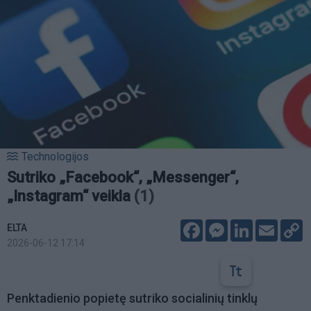
Technologijos
Sutriko „Facebook“, „Messenger“,
„Instagram“ veikla
(1)
Facebook
Messenger
LinkedIn
Email
C
ELTA
L
2026-06-12 17:14
Penktadienio popietę sutriko socialinių tinklų