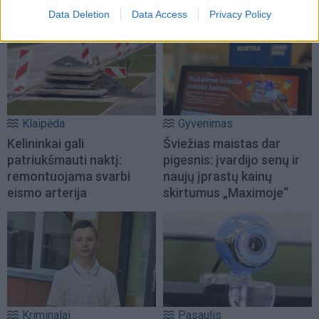
Data Deletion
Data Access
Privacy Policy
Klaipėda
Gyvenimas
Kelininkai gali
Šviežias maistas dar
patriukšmauti naktį:
pigesnis: įvardijo senų ir
remontuojama svarbi
naujų įprastų kainų
eismo arterija
skirtumus „Maximoje“
Kriminalai
Pasaulis