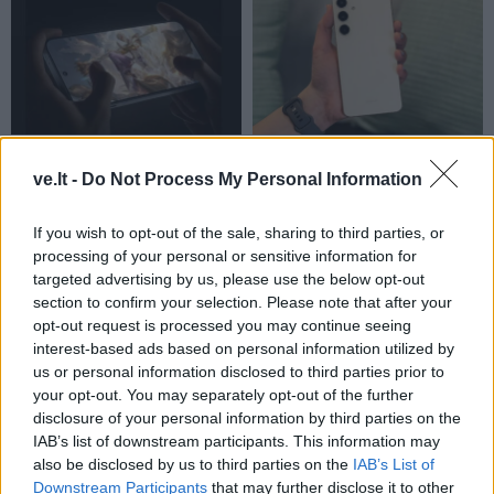
Technologijos
Technologijos
Išrinktas galingiausias
Mano 3 metų senumo
ve.lt -
Do Not Process My Personal Information
2026 metų „Android“
„Android“ telefonas po
išmanusis telefonas – tai
šių pakeitimų vėl veikia
If you wish to opt-out of the sale, sharing to third parties, or
ne „Samsung“ ir ne
kaip naujas
processing of your personal or sensitive information for
„Xiaomi“
targeted advertising by us, please use the below opt-out
section to confirm your selection. Please note that after your
opt-out request is processed you may continue seeing
interest-based ads based on personal information utilized by
us or personal information disclosed to third parties prior to
your opt-out. You may separately opt-out of the further
disclosure of your personal information by third parties on the
IAB’s list of downstream participants. This information may
also be disclosed by us to third parties on the
IAB’s List of
Downstream Participants
that may further disclose it to other