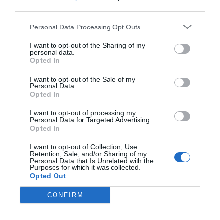
third parties.
Personal Data Processing Opt Outs
I want to opt-out of the Sharing of my
personal data.
Opted In
NAUJI
I want to opt-out of the Sale of my
Personal Data.
Opted In
I want to opt-out of processing my
Personal Data for Targeted Advertising.
Opted In
I want to opt-out of Collection, Use,
Retention, Sale, and/or Sharing of my
Personal Data that Is Unrelated with the
Kriminalai
Kriminalai
Purposes for which it was collected.
Nelaukti svečiai išėjo ne
Negrįžo iš Jūros šventės:
Opted Out
tik su „lauktuvėmis“: į
artimieji laukė dvi
CONFIRM
nakties tamsą išsivedė ir
savaites
merginą