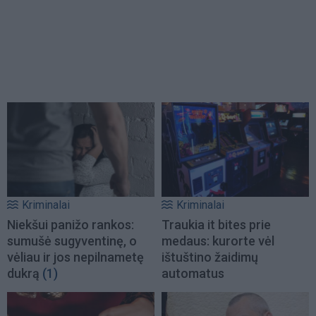
Kriminalai
Kriminalai
Niekšui panižo rankos:
Traukia it bites prie
sumušė sugyventinę, o
medaus: kurorte vėl
vėliau ir jos nepilnametę
ištuštino žaidimų
dukrą
(1)
automatus