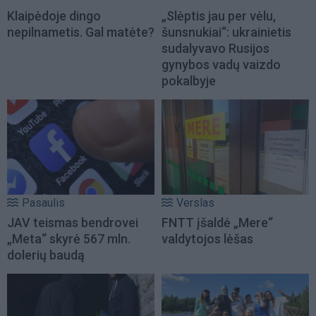
Klaipėdoje dingo
„Slėptis jau per vėlu,
nepilnametis. Gal matėte?
šunsnukiai“: ukrainietis
sudalyvavo Rusijos
gynybos vadų vaizdo
pokalbyje
Pasaulis
Verslas
JAV teismas bendrovei
FNTT įšaldė „Mere“
„Meta“ skyrė 567 mln.
valdytojos lėšas
dolerių baudą