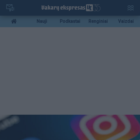
Pereiti
į
pagrindinį
Mobile
Nauji
Podkastai
Renginiai
Vaizdai
turinį
menu
bottom