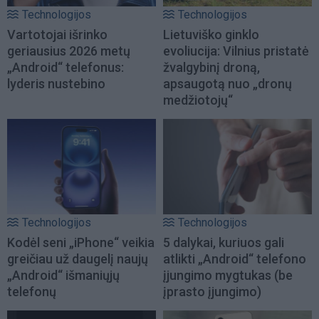
Technologijos
Technologijos
Vartotojai išrinko
Lietuviško ginklo
geriausius 2026 metų
evoliucija: Vilnius pristatė
„Android“ telefonus:
žvalgybinį droną,
lyderis nustebino
apsaugotą nuo „dronų
medžiotojų“
Technologijos
Technologijos
Kodėl seni „iPhone“ veikia
5 dalykai, kuriuos gali
greičiau už daugelį naujų
atlikti „Android“ telefono
„Android“ išmaniųjų
įjungimo mygtukas (be
telefonų
įprasto įjungimo)