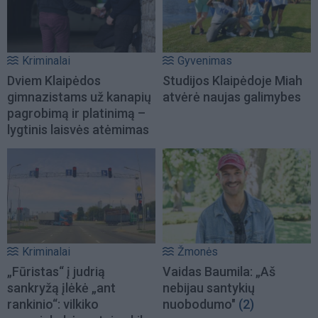
Kriminalai
Gyvenimas
Dviem Klaipėdos
Studijos Klaipėdoje Miah
gimnazistams už kanapių
atvėrė naujas galimybes
pagrobimą ir platinimą –
lygtinis laisvės atėmimas
Kriminalai
Žmonės
„Fūristas“ į judrią
Vaidas Baumila: „Aš
sankryžą įlėkė „ant
nebijau santykių
rankinio“: vilkiko
nuobodumo"
(2)