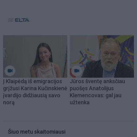
Į Klaipėdą iš emigracijos
Jūros šventę anksčiau
grįžusi Karina Kučinskienė
puošęs Anatolijus
įvardijo didžiausią savo
Klemencovas: gal jau
norą
užtenka
Šiuo metu skaitomiausi