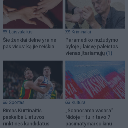
Laisvalaikis
Kriminalai
Šie ženklai delne yra ne
Paramediko nužudymo
pas visus: ką jie reiškia
byloje į laisvę paleistas
vienas įtariamųjų
(1)
Sportas
Kultūra
Rimas Kurtinaitis
„Scanorama vasara“
paskelbė Lietuvos
Nidoje – tu ir tavo 7
rinktinės kandidatus:
pasimatymai su kinu