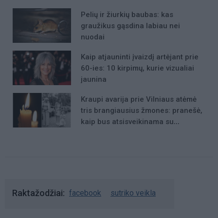
Pelių ir žiurkių baubas: kas
graužikus gąsdina labiau nei
nuodai
Kaip atjauninti įvaizdį artėjant prie
60-ies: 10 kirpimų, kurie vizualiai
jaunina
Kraupi avarija prie Vilniaus atėmė
tris brangiausius žmones: pranešė,
kaip bus atsisveikinama su
mergaite, jos mama ir močiute
Raktažodžiai
facebook
sutriko veikla