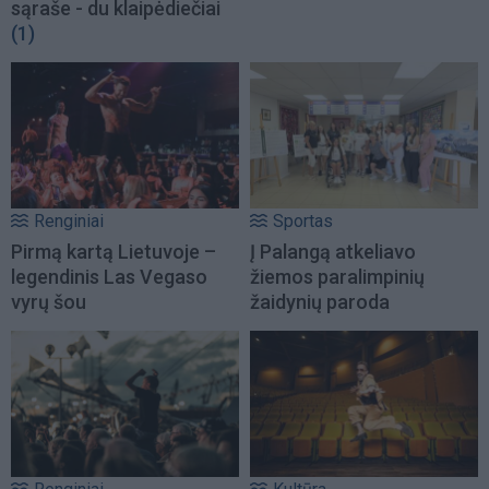
sąraše - du klaipėdiečiai
(1)
Renginiai
Sportas
Pirmą kartą Lietuvoje –
Į Palangą atkeliavo
legendinis Las Vegaso
žiemos paralimpinių
vyrų šou
žaidynių paroda