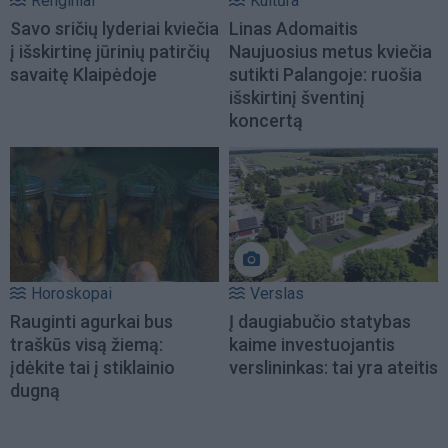
Renginiai
Kultūra
Savo sričių lyderiai kviečia
Linas Adomaitis
į išskirtinę jūrinių patirčių
Naujuosius metus kviečia
savaitę Klaipėdoje
sutikti Palangoje: ruošia
išskirtinį šventinį
koncertą
Horoskopai
Verslas
Rauginti agurkai bus
Į daugiabučio statybas
traškūs visą žiemą:
kaime investuojantis
įdėkite tai į stiklainio
verslininkas: tai yra ateitis
dugną