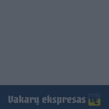
Load
More