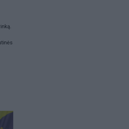
rinką.
utinės