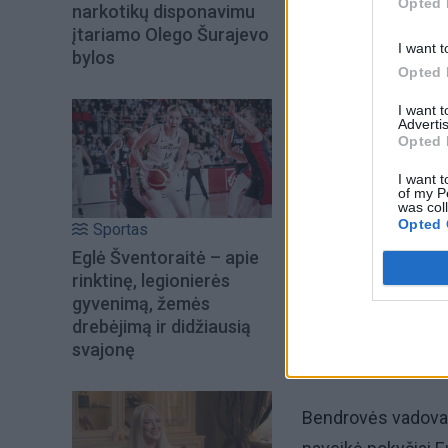
Opted 
narkotikų disponavimu
įtariamo Olego Šurajevo
I want t
bylos
Opted 
I want 
Advertis
Opted 
Šiuo metu skait
I want t
of my P
was col
Opted 
Sportas
Eglė Šventoraitė – apie
rinktinę, legionierės
gyvenimą, žemės
drebėjimą ir didžiausią
svajonę
Bendrovės vadovas 