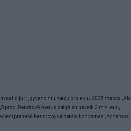
investicijų ir įgyvendintų naujų projektų, 2025 metais „Kl
5 proc. Bendrovė metus baigė su beveik 3 mln. eurų
ktadienį pranešė bendrovę valdantis koncernas „Achemos