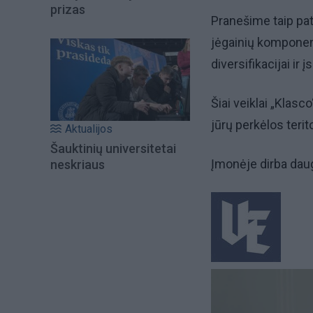
prizas
Pranešime taip pa
jėgainių komponen
diversifikacijai ir
Šiai veiklai „Klasc
jūrų perkėlos terito
Aktualijos
Šauktinių universitetai
Įmonėje dirba dau
neskriaus