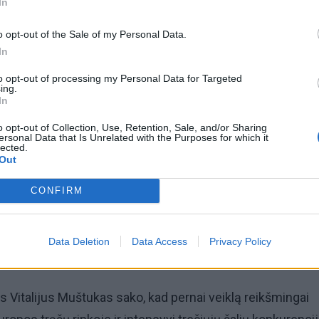
In
o opt-out of the Sale of my Personal Data.
In
to opt-out of processing my Personal Data for Targeted
ing.
In
omiausi
o opt-out of Collection, Use, Retention, Sale, and/or Sharing
ersonal Data that Is Unrelated with the Purposes for which it
Negrįžo iš Jūros šventės: artimieji laukė dvi savaites
lected.
Out
CONFIRM
Pelių ir žiurkių baubas: kas graužikus gąsdina labiau ne
nuodai
Data Deletion
Data Access
Privacy Policy
Vitalijus Muštukas sako, kad pernai veiklą reikšmingai