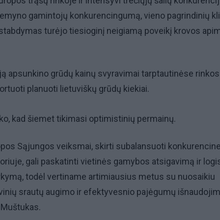
ropos trąšų rinkoje ir intensyvi trečiųjų šalių konkurencij
emyno gamintojų konkurencingumą, vieno pagrindinių kl
ustabdymas turėjo tiesioginį neigiamą poveikį krovos api
ją apsunkino grūdų kainų svyravimai tarptautinėse rinkos
tuoti planuoti lietuviškų grūdų kiekiai.
o, kad šiemet tikimasi optimistinių permainų.
pos Sąjungos veiksmai, skirti subalansuoti konkurencin
riuje, gali paskatinti vietinės gamybos atsigavimą ir logi
rkymą, todėl vertiname artimiausius metus su nuosaikiu
inių srautų augimo ir efektyvesnio pajėgumų išnaudojimo
 Muštukas.