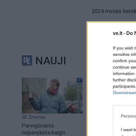
2024 metais bendro
Šiemet balandį kon
ve.lt -
Do 
Lubienė patvirtino
gali įsigyti kitus 
If you wish 
sensitive in
NAUJI
confirm you
Kaip pranešė „Ache
continue se
information 
mažėjo 5,2 proc. ik
further disc
participants
Downstream 
Persona
Žmonės
Pareigūnams
I want t
nepavyksta baigti