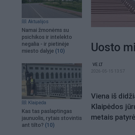
Aktualijos
Namai žmonėms su
psichikos ir intelekto
Uosto mi
negalia - ir pietinėje
miesto dalyje
(10)
VE.LT
2026-05-15 13:57
Viena iš didž
Klaipėda
Klaipėdos jūr
Kas tas paslaptingas
metais patyrė
jaunuolis, rytais stovintis
ant tilto?
(10)