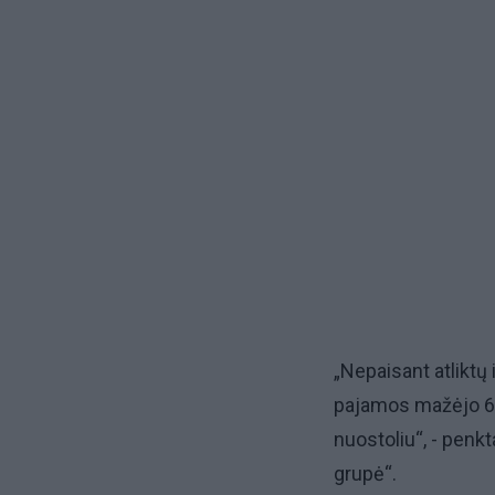
„Nepaisant atliktų 
pajamos mažėjo 6,
nuostoliu“, - pen
grupė“.