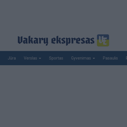
Jūra
Sportas
Pasaulis
Verslas
Gyvenimas