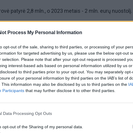
vė patyrė 2,8 mln., o 2023 metais - 2 mln. eurų nuostolį.
cerno kontrolinio akcijų paketo viena iš savininkių
Lyda
Not Process My Personal Information
, kad „Klasco“ gali būti parduodama, o vėliau skelbta, jog 
verslus uoste valdanti Klaipėdos terminalo grupė
.
to opt-out of the sale, sharing to third parties, or processing of your per
formation for targeted advertising by us, please use the below opt-out s
r selection. Please note that after your opt-out request is processed y
mos grupė“, pernai bendras „Klasco“ perkrautų krovinių 
eing interest-based ads based on personal information utilized by us or
disclosed to third parties prior to your opt-out. You may separately opt-
i 9,1 mln. tonų, pajamos siekė 36,1 mln. eurų.
losure of your personal information by third parties on the IAB’s list of
. This information may also be disclosed by us to third parties on the
IA
Participants
that may further disclose it to other third parties.
l Data Processing Opt Outs
o opt-out of the Sharing of my personal data.