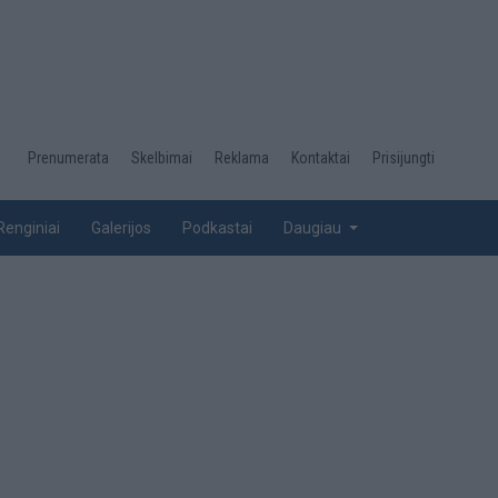
Desktop
Prenumerata
Skelbimai
Reklama
Kontaktai
Prisijungti
menu
top
Renginiai
Galerijos
Podkastai
Daugiau