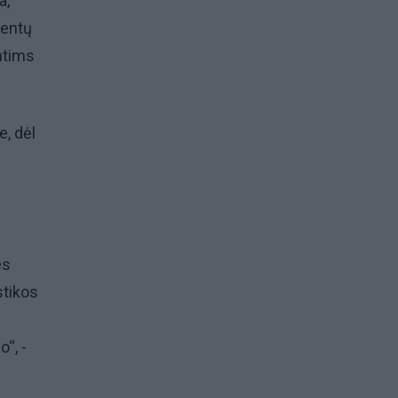
a,
ientų
mtims
e, dėl
es
stikos
“, -