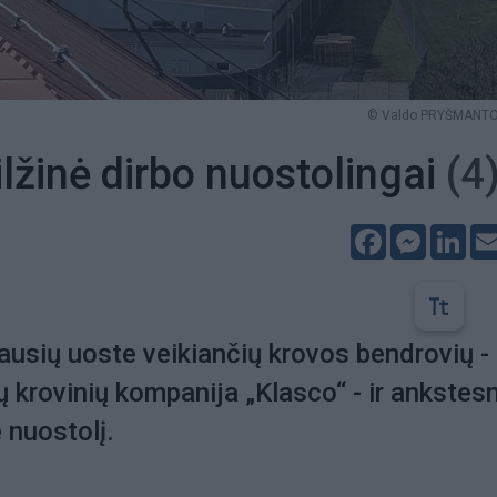
© Valdo PRYŠMANTO 
lžinė dirbo nuostolingai
(4
Facebook
Messeng
Lin
iausių uoste veikiančių krovos bendrovių -
ų krovinių kompanija „Klasco“ - ir ankstesn
 nuostolį.