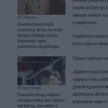
paveikė pokyčiai Eu
mažinusi Senojo ž
laikinas veiklos s
Žmonės
ir pajamoms.
Reveka Devolskytė
prisiminė, iki ko nuvedė
desperatiškas noras
Papildomai situaci
sulieknėti: apie
kurių nebuvo ekspor
pasekmes negalvojau
Tačiau vadovas sak
„Matome, kad Euro
sąlygas trąšų sekto
grandinių persitva
Gyvenimas
optimizmu dėl krov
Pasaulio langų valymo
čempionatas: kur vyksta
pranešime sako V.
varžybos, taisyklės ir