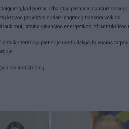
t teigiama, kad pernai užbaigtas pirmasis sausumos vėjo
tų krovos projektas sudarė pagrindą tolesnei veiklos
 įsitraukimui į atsinaujinančios energetikos infrastruktūros 
o“ pritaikė teritoriją pietinėje uosto dalyje, buvusios tarpta
rijoje.
giau nei 400 žmonių.