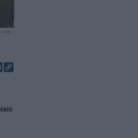
nuotr.
)
er
kedIn
Email
Copy
Link
iais