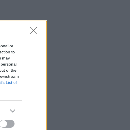
įmonę
sonal or
ection to
ou may
kiekis
 personal
out of the
 downstream
B’s List of