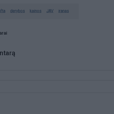
fta
derybos
kainos
JAV
iranas
rai
ntarą