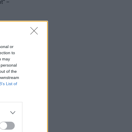
nt“ –
 ir
sonal or
ection to
ou may
 personal
out of the
 downstream
B’s List of