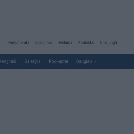
Desktop
Prenumerata
Skelbimai
Reklama
Kontaktai
Prisijungti
menu
top
Renginiai
Galerijos
Podkastai
Daugiau