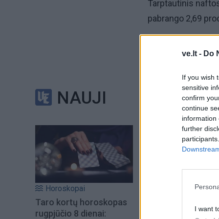
Tarptautinis nafto
pabrango 2,69 proc.
Jo analogo JAV – n
ve.lt -
Do 
pasiekė 97,84 JAV d
If you wish 
sensitive in
NAUJI
confirm you
continue se
information 
further disc
participants
Downstream 
Persona
Horoskopai
Taro kortų horoskopas
I want t
rugpjūčio 8 dienai: