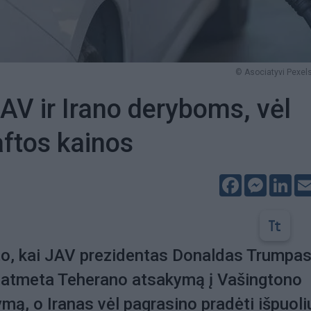
© Asociatyvi Pexels
AV ir Irano deryboms, vėl
aftos kainos
Facebook
Messeng
Lin
to, kai JAV prezidentas Donaldas Trumpa
d atmeta Teherano atsakymą į Vašingtono
ymą, o Iranas vėl pagrasino pradėti išpuoli