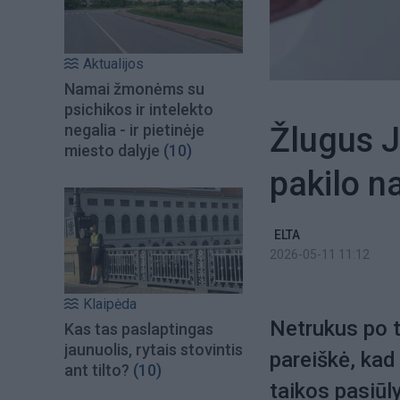
Aktualijos
Namai žmonėms su
psichikos ir intelekto
Žlugus J
negalia - ir pietinėje
miesto dalyje
(10)
pakilo n
ELTA
2026-05-11 11:12
Klaipėda
Netrukus po 
Kas tas paslaptingas
jaunuolis, rytais stovintis
pareiškė, ka
ant tilto?
(10)
taikos pasiūl