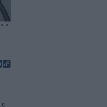
 nuotr.
er
kedIn
Email
Copy
Link
s
us