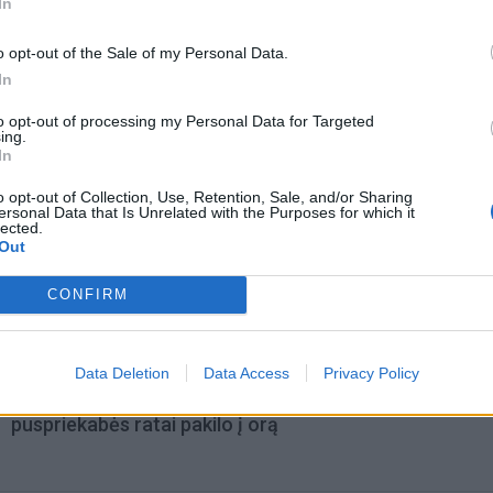
In
acijos grįžusi Karina
Jūros šventę anksčiau puošęs
jo didžiausią savo
Anatolijus Klemencovas: gal jau
o opt-out of the Sale of my Personal Data.
užtenka
In
to opt-out of processing my Personal Data for Targeted
ing.
omiausi
In
o opt-out of Collection, Use, Retention, Sale, and/or Sharing
Aiškiaregės pranašystė: numatė katastrofišką karo
ersonal Data that Is Unrelated with the Purposes for which it
lected.
pabaigą Ukrainoje
Out
CONFIRM
Negrįžo iš Jūros šventės: artimieji laukė dvi savaites
Data Deletion
Data Access
Privacy Policy
„Fūristas“ į judrią sankryžą įlėkė „ant rankinio“: vilkiko
puspriekabės ratai pakilo į orą