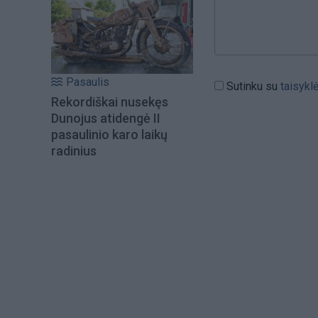
Pasaulis
Sutinku su
taisykl
Rekordiškai nusekęs
Dunojus atidengė II
pasaulinio karo laikų
radinius