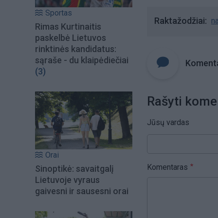
Sportas
Raktažodžiai
na
Rimas Kurtinaitis
paskelbė Lietuvos
rinktinės kandidatus:
sąraše - du klaipėdiečiai
Komenta
(3)
Rašyti kome
Jūsų vardas
Orai
Komentaras
Sinoptikė: savaitgalį
Lietuvoje vyraus
gaivesni ir sausesni orai