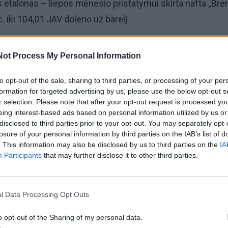
s etalonas – liepos mėnesio pristatymui skirta nafta „Bre
 iki 104,01 JAV dolerio už barelį.
aftos „West Texas Intermediate“ – kaina pakilo 2,54 proc.
Not Process My Personal Information
olerio už barelį.
to opt-out of the sale, sharing to third parties, or processing of your per
formation for targeted advertising by us, please use the below opt-out s
r selection. Please note that after your opt-out request is processed y
eing interest-based ads based on personal information utilized by us or
disclosed to third parties prior to your opt-out. You may separately opt-
losure of your personal information by third parties on the IAB’s list of
. This information may also be disclosed by us to third parties on the
IA
Participants
that may further disclose it to other third parties.
l Data Processing Opt Outs
o opt-out of the Sharing of my personal data.